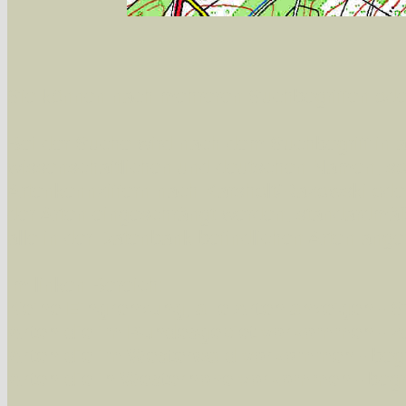
Sie können nach mehreren Suchbegriffen oder
Bei der Suche wird nach dem Suchbegriff in al
wissenschaftlichen und deutschen Namen, so
Artenkennziffern nach Karsholt/Razowski od
der Arten eingeschrängt werden, standardmä
alle in der Datenbank befindlichen Arten ange
Im linken Bereich:
Keine Eingrenzung, alle Arten anzeigen
- S
Arten die im Bundesgebiet vorkommen
- z
Arten die im Westerwald vorkommen
- beg
Arten die in Westernohe vorkommen
- beg