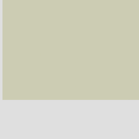
Im rechten Bereich:
Alle Arten der Sammlung
- keine Einschrän
nur die mit Rote Liste-Status
- es werden nur
Die linken und rechten Optionen können auch
Fatal error
: Uncaught ArgumentCountError: T
/var/www/vhosts/schmetterlinge-westerwald.de/
/var/www/vhosts/schmetterlinge-westerwald.de
/var/www/vhosts/schmetterlinge-westerwald.de
/var/www/vhosts/schmetterlinge-westerwald.de
thrown in
/var/www/vhosts/schmetterlinge-w