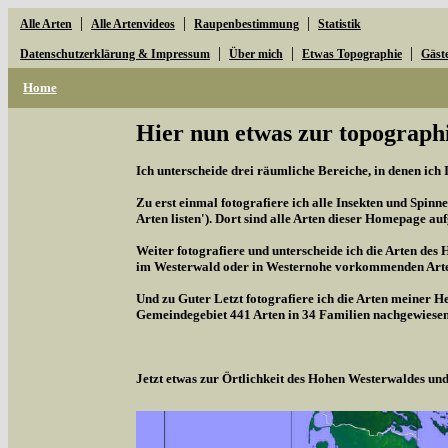
|
|
|
Alle Arten
Alle Artenvideos
Raupenbestimmung
Statistik
|
|
|
Datenschutzerklärung & Impressum
Über mich
Etwas Topographie
Gäst
Home
Hier nun etwas zur topographi
Ich unterscheide drei räumliche Bereiche, in denen ich 
Zu erst einmal fotografiere ich alle Insekten und Spinne
Arten listen'). Dort sind alle Arten dieser Homepage aufg
Weiter fotografiere und unterscheide ich die Arten des 
im Westerwald oder in Westernohe vorkommenden Arten,
Und zu Guter Letzt fotografiere ich die Arten meiner H
Gemeindegebiet 441 Arten in 34 Familien nachgewiesen
Jetzt etwas zur Örtlichkeit des Hohen Westerwaldes u