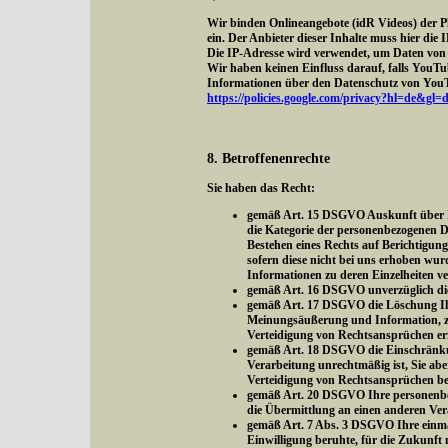
Wir binden Onlineangebote (idR Videos) der 
ein. Der Anbieter dieser Inhalte muss hier di
Die IP-Adresse wird verwendet, um Daten von 
Wir haben keinen Einfluss darauf, falls YouTube
Informationen über den Datenschutz von YouTu
https://policies.google.com/privacy?hl=de&gl=
8. Betroffenenrechte
Sie haben das Recht:
gemäß Art. 15 DSGVO Auskunft über Ih
die Kategorie der personenbezogenen D
Bestehen eines Rechts auf Berichtigun
sofern diese nicht bei uns erhoben wur
Informationen zu deren Einzelheiten v
gemäß Art. 16 DSGVO unverzüglich die 
gemäß Art. 17 DSGVO die Löschung Ihre
Meinungsäußerung und Information, zur
Verteidigung von Rechtsansprüchen erfo
gemäß Art. 18 DSGVO die Einschränkung
Verarbeitung unrechtmäßig ist, Sie ab
Verteidigung von Rechtsansprüchen be
gemäß Art. 20 DSGVO Ihre personenbezo
die Übermittlung an einen anderen Ver
gemäß Art. 7 Abs. 3 DSGVO Ihre einmal 
Einwilligung beruhte, für die Zukunft