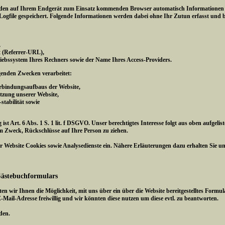
den auf Ihrem Endgerät zum Einsatz kommenden Browser automatisch Informationen an
ogfile gespeichert. Folgende Informationen werden dabei ohne Ihr Zutun erfasst und b
,
gt (Referrer-URL),
iebssystem Ihres Rechners sowie der Name Ihres Access-Providers.
genden Zwecken verarbeitet:
erbindungsaufbaus der Website,
tzung unserer Website,
tabilität sowie
ist Art. 6 Abs. 1 S. 1 lit. f DSGVO. Unser berechtigtes Interesse folgt aus oben aufge
m Zweck, Rückschlüsse auf Ihre Person zu ziehen.
 Website Cookies sowie Analysedienste ein. Nähere Erläuterungen dazu erhalten Sie unte
Gästebuchformulars
ten wir Ihnen die Möglichkeit, mit uns über ein über die Website bereitgestelltes Fo
E-Mail-Adresse freiwillig und wir könnten diese nutzen um diese evtl. zu beantworten.
den.