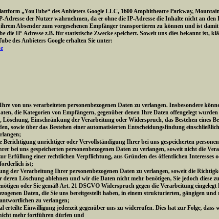
Plattform „YouTube“ des Anbieters Google LLC, 1600 Amphitheatre Parkway, Mountain
e IP-Adresse der Nutzer wahrnehmen, da er ohne die IP-Adresse die Inhalte nicht an den
ihrem Absender zum vorgesehenen Empfänger transportieren zu können und ist damit für
 die IP-Adresse z.B. für statistische Zwecke speichert. Soweit uns dies bekannt ist, kl
be des Anbieters Google erhalten Sie unter:
de
re von uns verarbeiteten personenbezogenen Daten zu verlangen. Insbesondere könne
aten, die Kategorien von Empfängern, gegenüber denen Ihre Daten offengelegt wurden 
g, Löschung, Einschränkung der Verarbeitung oder Widerspruch, das Bestehen eines Be
den, sowie über das Bestehen einer automatisierten Entscheidungsfindung einschließlich
erlangen;
Berichtigung unrichtiger oder Vervollständigung Ihrer bei uns gespeicherten persone
r bei uns gespeicherten personenbezogenen Daten zu verlangen, soweit nicht die Vera
 Erfüllung einer rechtlichen Verpflichtung, aus Gründen des öffentlichen Interesse
rderlich ist;
 der Verarbeitung Ihrer personenbezogenen Daten zu verlangen, soweit die Richtigkei
er deren Löschung ablehnen und wir die Daten nicht mehr benötigen, Sie jedoch diese
nötigen oder Sie gemäß Art. 21 DSGVO Widerspruch gegen die Verarbeitung eingelegt
genen Daten, die Sie uns bereitgestellt haben, in einem strukturierten, gängigen und
antwortlichen zu verlangen;
erteilte Einwilligung jederzeit gegenüber uns zu widerrufen. Dies hat zur Folge, dass w
 nicht mehr fortführen dürfen und