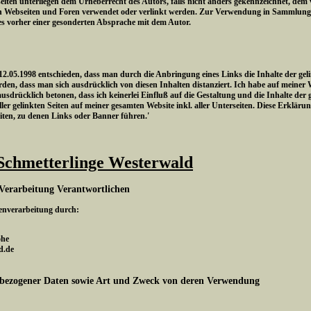
eiten unterliegen dem Urheberrecht des Autors, falls nicht anders gekennzeichnet, dem
n Webseiten und Foren verwendet oder verlinkt werden. Zur Verwendung in Sammlungen
es vorher einer gesonderten Absprache mit dem Autor.
.05.1998 entschieden, dass man durch die Anbringung eines Links die Inhalte der gelin
den, dass man sich ausdrücklich von diesen Inhalten distanziert. Ich habe auf meiner 
 ausdrücklich betonen, dass ich keinerlei Einfluß auf die Gestaltung und die Inhalte der 
ler gelinkten Seiten auf meiner gesamten Website inkl. aller Unterseiten. Diese Erklärung
eiten, zu denen Links oder Banner führen.'
Schmetterlinge Westerwald
Verarbeitung Verantwortlichen
tenverarbeitung durch:
ohe
d.de
bezogener Daten sowie Art und Zweck von deren Verwendung