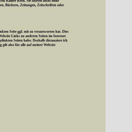
 von Rainer Roth. Sie dürfen nicht ohne
, Büchern, Zeitungen, Zeitschriften oder
kten Seite ggf. mit zu verantworten hat. Dies
Website Links zu anderen Seiten im Internet
gelinkten Seiten habe. Deshalb distanziere ich
 gilt also für alle auf meiner Website