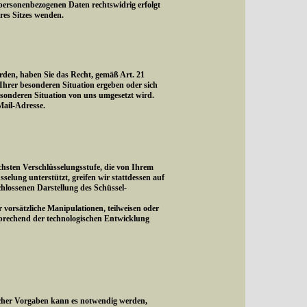
personenbezogenen Daten rechtswidrig erfolgt
eres Sitzes wenden.
rden, haben Sie das Recht, gemäß Art. 21
hrer besonderen Situation ergeben oder sich
esonderen Situation von uns umgesetzt wird.
ail-Adresse.
hsten Verschlüsselungsstufe, die von Ihrem
sselung unterstützt, greifen wir stattdessen auf
schlossenen Darstellung des Schüssel-
vorsätzliche Manipulationen, teilweisen oder
sprechend der technologischen Entwicklung
icher Vorgaben kann es notwendig werden,