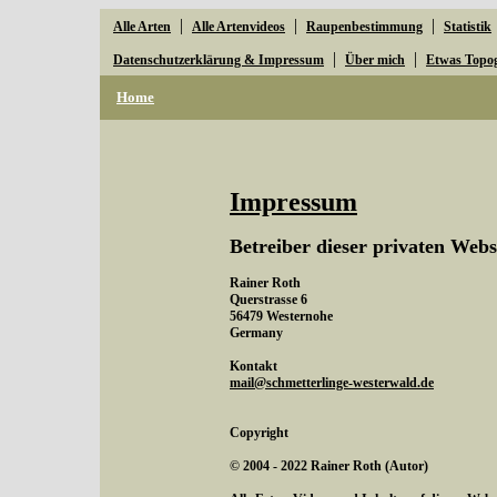
|
|
|
Alle Arten
Alle Artenvideos
Raupenbestimmung
Statistik
|
|
Datenschutzerklärung & Impressum
Über mich
Etwas Topo
Home
Impressum
Betreiber dieser privaten Webs
Rainer Roth
Querstrasse 6
56479 Westernohe
Germany
Kontakt
mail@schmetterlinge-westerwald.de
Copyright
© 2004 - 2022 Rainer Roth (Autor)