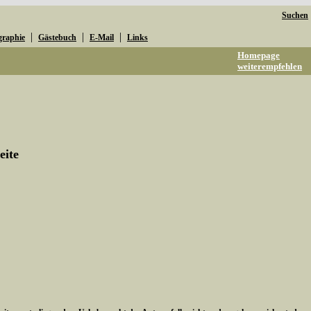
Suchen
|
|
|
graphie
Gästebuch
E-Mail
Links
Homepage
weiterempfehlen
eite