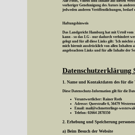
Alle Fotos, Videos und Inhalte auf diesen Webs
vorheriger Genehmigung des Autors in andere
jedweden anderen Veröffentlichungen, bedarf 
Haftungshinweis
Das Landgericht Hamburg hat mit Urteil vom 12
kann - so das LG - nur dadurch verhindert wer
gelegt und für all diese Links gilt: 'Ich möchte
mich hiermit ausdrücklich von allen Inhalten al
angebrachten Links und für alle Inhalte der S
Datenschutzerklärung 
1. Name und Kontaktdaten des für die 
Diese Datenschutz-Information gilt für die Da
Verantwortlicher: Rainer Roth
Adresse: Querstraße 6, 56479 Western
Email: mail@schmetterlinge-westerwal
Telefon: 02664 2878350
2. Erhebung und Speicherung personen
a) Beim Besuch der Website