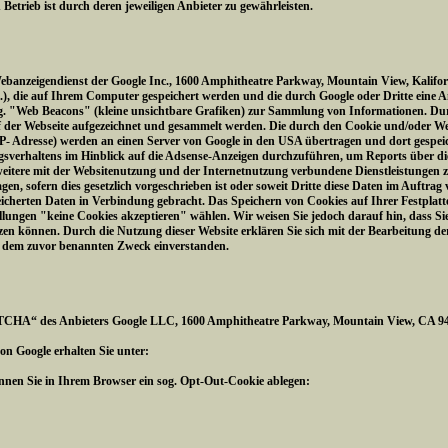
trieb ist durch deren jeweiligen Anbieter zu gewährleisten.
Webanzeigendienst der Google Inc., 1600 Amphitheatre Parkway, Mountain View, Kalifo
 4.), die auf Ihrem Computer gespeichert werden und die durch Google oder Dritte eine 
og. "Web Beacons" (kleine unsichtbare Grafiken) zur Sammlung von Informationen. 
f der Webseite aufgezeichnet und gesammelt werden. Die durch den Cookie und/oder W
IP- Adresse) werden an einen Server von Google in den USA übertragen und dort gespeic
sverhaltens im Hinblick auf die Adsense-Anzeigen durchzuführen, um Reports über die
itere mit der Websitenutzung und der Internetnutzung verbundene Dienstleistungen z
gen, sofern dies gesetzlich vorgeschrieben ist oder soweit Dritte diese Daten im Auftrag
eicherten Daten in Verbindung gebracht. Das Speichern von Cookies auf Ihrer Festplat
lungen "keine Cookies akzeptieren" wählen. Wir weisen Sie jedoch darauf hin, dass Sie 
zen können. Durch die Nutzung dieser Website erklären Sie sich mit der Bearbeitung d
u dem zuvor benannten Zweck einverstanden.
TCHA“ des Anbieters Google LLC, 1600 Amphitheatre Parkway, Mountain View, CA 940
n Google erhalten Sie unter:
können Sie in Ihrem Browser ein sog. Opt-Out-Cookie ablegen: