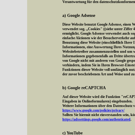
Verantwortung für den datenschutzkonformen Be
a) Google Adsense
Diese Website benutzt Google Adsense, einen 
verwendet sog. „Cookies" ((siehe unter Ziffer
ermöglicht. Google Adsense verwendet auch s
einfache Aktionen wie der Besucherverkehr au
Benutzung diese Website (einschließlich Ihrer 
Informationen, eine Auswertung Ihres Nutzung
Websitebetreiber zusammenzustellen und um we
Informationen gegebenenfalls an Dritte übertra
von Google nicht mit anderen von Google gesp
verhindern, indem Sie in Ihren Browser-Einstel
Funktionen dieser Website voll umfänglich nut
der zuvor beschriebenen Art und Weise und z
b) Google reCAPTCHA
Auf dieser Website wird die Funktion "reCAP
Eingaben in Onlineformularen) eingebunden.
Weitere Informationen über den Datenschutz vo
https://www.google.com/policies/privacy/
Sollten Sie hiermit nicht einverstanden sein, 
https://adssettings.google.com/authenticated
.
c) YouTube