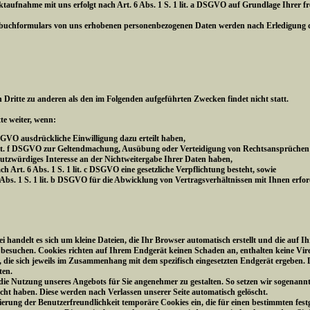
fnahme mit uns erfolgt nach Art. 6 Abs. 1 S. 1 lit. a DSGVO auf Grundlage Ihrer freiw
ebuchformulars von uns erhobenen personenbezogenen Daten werden nach Erledigung de
 Dritte zu anderen als den im Folgenden aufgeführten Zwecken findet nicht statt.
te weiter, wenn:
 DSGVO ausdrückliche Einwilligung dazu erteilt haben,
 1 lit. f DSGVO zur Geltendmachung, Ausübung oder Verteidigung von Rechtsansprüchen
hutzwürdiges Interesse an der Nichtweitergabe Ihrer Daten haben,
ch Art. 6 Abs. 1 S. 1 lit. c DSGVO eine gesetzliche Verpflichtung besteht, sowie
6 Abs. 1 S. 1 lit. b DSGVO für die Abwicklung von Vertragsverhältnissen mit Ihnen erford
bei handelt es sich um kleine Dateien, die Ihr Browser automatisch erstellt und die au
e besuchen. Cookies richten auf Ihrem Endgerät keinen Schaden an, enthalten keine Vir
die sich jeweils im Zusammenhang mit dem spezifisch eingesetzten Endgerät ergeben. D
ten.
, die Nutzung unseres Angebots für Sie angenehmer zu gestalten. So setzen wir sogenann
sucht haben. Diese werden nach Verlassen unserer Seite automatisch gelöscht.
ierung der Benutzerfreundlichkeit temporäre Cookies ein, die für einen bestimmten fes