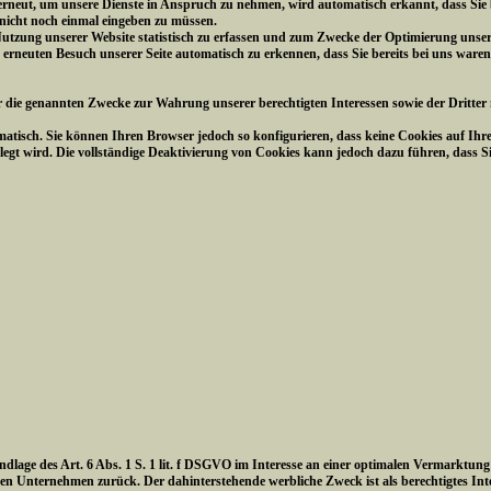
 erneut, um unsere Dienste in Anspruch zu nehmen, wird automatisch erkannt, dass Sie
 nicht noch einmal eingeben zu müssen.
utzung unserer Website statistisch zu erfassen und zum Zwecke der Optimierung unsere
m erneuten Besuch unserer Seite automatisch zu erkennen, dass Sie bereits bei uns waren
r die genannten Zwecke zur Wahrung unserer berechtigten Interessen sowie der Dritter n
atisch. Sie können Ihren Browser jedoch so konfigurieren, dass keine Cookies auf Ihr
legt wird. Die vollständige Deaktivierung von Cookies kann jedoch dazu führen, dass S
undlage des Art. 6 Abs. 1 S. 1 lit. f DSGVO im Interesse an einer optimalen Vermarktun
n Unternehmen zurück. Der dahinterstehende werbliche Zweck ist als berechtigtes In