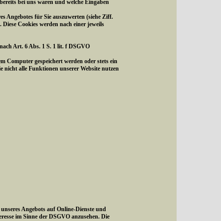
 bereits bei uns waren und welche Eingaben
s Angebotes für Sie auszuwerten (siehe Ziff.
. Diese Cookies werden nach einer jeweils
ach Art. 6 Abs. 1 S. 1 lit. f DSGVO
em Computer gespeichert werden oder stets ein
ie nicht alle Funktionen unserer Website nutzen
g unseres Angebots auf Online-Dienste und
teresse im Sinne der DSGVO anzusehen. Die