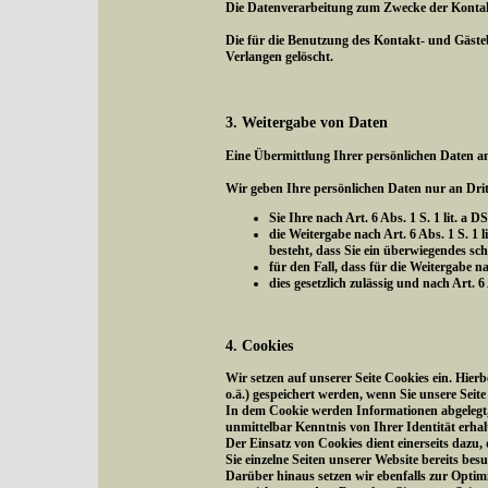
Die Datenverarbeitung zum Zwecke der Kontaktau
Die für die Benutzung des Kontakt- und Gäst
Verlangen gelöscht.
3. Weitergabe von Daten
Eine Übermittlung Ihrer persönlichen Daten an
Wir geben Ihre persönlichen Daten nur an Drit
Sie Ihre nach Art. 6 Abs. 1 S. 1 lit. a
die Weitergabe nach Art. 6 Abs. 1 S.
besteht, dass Sie ein überwiegendes sc
für den Fall, dass für die Weitergabe na
dies gesetzlich zulässig und nach Art. 
4. Cookies
Wir setzen auf unserer Seite Cookies ein. Hier
o.ä.) gespeichert werden, wenn Sie unsere Seit
In dem Cookie werden Informationen abgelegt, 
unmittelbar Kenntnis von Ihrer Identität erhal
Der Einsatz von Cookies dient einerseits dazu
Sie einzelne Seiten unserer Website bereits be
Darüber hinaus setzen wir ebenfalls zur Optim