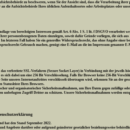
fsichtsbehörde zu beschweren, wenn Sie der Ansicht sind, dass die Verarbeitung ihrer 
ür an die Aufsichtsbehörde Ihres üblichen Aufenthaltsortes oder Arbeitsplatzes oder uns
lage von berechtigten Interessen gemäß Art. 6 Abs. 1 S. 1 lit. f DSGVO verarbeitet we
er personenbezogenen Daten einzulegen, soweit dafür Gründe vorliegen, die sich aus I
Im letzteren Fall haben Sie ein generelles Widerspruchsrecht, das ohne Angabe einer b
spruchsrecht Gebrauch machen, genügt eine E-Mail an die im Impressum genannte E-M
as verbreitete SSL-Verfahren (Secure Socket Layer) in Verbindung mit der jeweils höc
es sich dabei um eine 256 Bit Verschlüsselung. Falls Ihr Browser keine 256-Bit Verschlü
 Seite unseres Internetauftrittes verschlüsselt übertragen wird, erkennen Sie an der ge
n Statusleiste Ihres Browsers.
scher und organisatorischer Sicherheitsmaßnahmen, um Ihre Daten gegen zufällige oder 
 den unbefugten Zugriff Dritter zu schützen. Unsere Sicherheitsmaßnahmen werden ent
tenschutzerklärung
 und hat den Stand September 2022.
und Angebote darüber oder aufgrund geänderter gesetzlicher beziehungsweise behördl