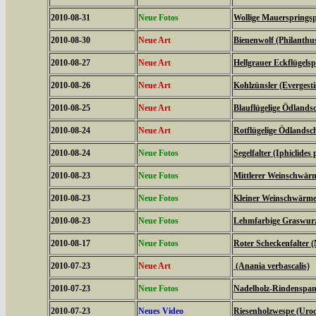
2010-08-31
Neue Fotos
Wollige Mauerspringsp
2010-08-30
Neue Art
Bienenwolf (Philanthu
2010-08-27
Neue Art
Hellgrauer Eckflügels
2010-08-26
Neue Art
Kohlzünsler (Evergestis
2010-08-25
Neue Art
Blauflügelige Ödlands
2010-08-24
Neue Art
Rotflügelige Ödlandsc
2010-08-24
Neue Fotos
Segelfalter (Iphiclides 
2010-08-23
Neue Fotos
Mittlerer Weinschwärme
2010-08-23
Neue Fotos
Kleiner Weinschwärmer 
2010-08-23
Neue Fotos
Lehmfarbige Graswurze
2010-08-17
Neue Fotos
Roter Scheckenfalter 
2010-07-23
Neue Art
(Anania verbascalis)
2010-07-23
Neue Fotos
Nadelholz-Rindenspann
2010-07-23
Neues Video
Riesenholzwespe (Uroc