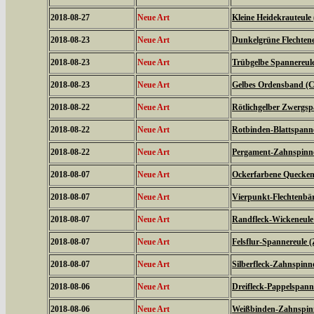
2018-08-27
Neue Art
Kleine Heidekrauteule
2018-08-23
Neue Art
Dunkelgrüne Flechtene
2018-08-23
Neue Art
Trübgelbe Spannereule 
2018-08-23
Neue Art
Gelbes Ordensband (Ca
2018-08-22
Neue Art
Rötlichgelber Zwergsp
2018-08-22
Neue Art
Rotbinden-Blattspanne
2018-08-22
Neue Art
Pergament-Zahnspinne
2018-08-07
Neue Art
Ockerfarbene Quecken
2018-08-07
Neue Art
Vierpunkt-Flechtenbär
2018-08-07
Neue Art
Randfleck-Wickeneule 
2018-08-07
Neue Art
Felsflur-Spannereule (
2018-08-07
Neue Art
Silberfleck-Zahnspinne
2018-08-06
Neue Art
Dreifleck-Pappelspanne
2018-08-06
Neue Art
Weißbinden-Zahnspin