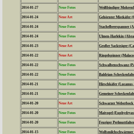
2014-01-27
Neue Fotos
Weißbindiger Mohrenfal
2014-01-24
Neue Art
Gehörnter Mistkäfer (
2014-01-24
Neue Fotos
Stachelbeerspanner (A
2014-01-24
Neue Fotos
Ulmen-Harlekin (Abrax
2014-01-23
Neue Art
Großer Sackträger (Ca
2014-01-22
Neue Art
Ringelspinner (Malaco
2014-01-22
Neue Fotos
Schwalbenschwanz (Pa
2014-01-22
Neue Fotos
Baldrian-Scheckenfalte
2014-01-21
Neue Fotos
Hirschkäfer (Lucanus 
2014-01-21
Neue Fotos
Gemeiner Scheckenfalte
2014-01-20
Neue Art
Schwarzer Weberbock 
2014-01-20
Neue Fotos
Maivogel (Euphydryas
2014-01-20
Neue Fotos
Feuriger Perlmuttfalte
2014-01-15
Neue Fotos
Wolfsmilchschwärmer 