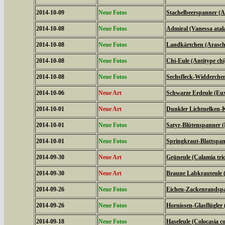
2014-10-09
Neue Fotos
Stachelbeerspanner (A
2014-10-08
Neue Fotos
Admiral (Vanessa atal
2014-10-08
Neue Fotos
Landkärtchen (Arasch
2014-10-08
Neue Fotos
Chi-Eule (Antitype chi
2014-10-08
Neue Fotos
Sechsfleck-Widderchen
2014-10-06
Neue Art
Schwarze Erdeule (Eux
2014-10-01
Neue Art
Dunkler Lichtnelken-K
2014-10-01
Neue Fotos
Satyr-Blütenspanner (
2014-10-01
Neue Fotos
Springkraut-Blattspan
2014-09-30
Neue Art
Grüneule (Calamia tri
2014-09-30
Neue Art
Braune Labkrauteule (
2014-09-26
Neue Fotos
Eichen-Zackenrandspa
2014-09-26
Neue Fotos
Hornissen-Glasflügler 
2014-09-18
Neue Fotos
Haseleule (Colocasia co