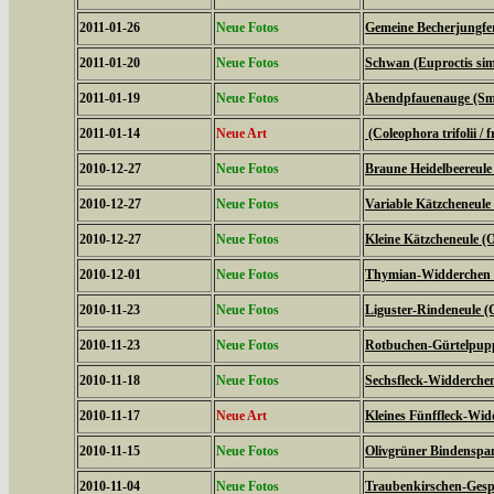
2011-01-26
Neue Fotos
Gemeine Becherjungfe
2011-01-20
Neue Fotos
Schwan (Euproctis simi
2011-01-19
Neue Fotos
Abendpfauenauge (Sme
2011-01-14
Neue Art
(Coleophora trifolii / f
2010-12-27
Neue Fotos
Braune Heidelbeereule 
2010-12-27
Neue Fotos
Variable Kätzcheneule 
2010-12-27
Neue Fotos
Kleine Kätzcheneule (
2010-12-01
Neue Fotos
Thymian-Widderchen (
2010-11-23
Neue Fotos
Liguster-Rindeneule (C
2010-11-23
Neue Fotos
Rotbuchen-Gürtelpupp
2010-11-18
Neue Fotos
Sechsfleck-Widderchen
2010-11-17
Neue Art
Kleines Fünffleck-Wid
2010-11-15
Neue Fotos
Olivgrüner Bindenspan
2010-11-04
Neue Fotos
Traubenkirschen-Gesp