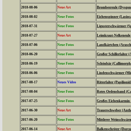
2018-08-06
Neue Art
Brombeereule (Dysgoni
2018-08-02
Neue Fotos
Eichenspinner (Lasio
2018-07-31
Neue Fotos
Ligusterschwärmer (Sp
2018-07-27
Neue Art
Leimkraut-Nelkeneule
2018-07-06
Neue Fotos
Landkärtchen (Arasch
2018-06-20
Neue Fotos
Großer Schillerfalter (
2018-06-19
Neue Fotos
Schönbär (Callimorph
2018-06-06
Neue Fotos
Lindenschwärmer (Mima
2017-08-17
Neues Video
Ritterfalter (Papilionid
2017-08-04
Neue Fotos
Rotes Ordensband (Ca
2017-07-25
Neue Fotos
Großes Eichenkarmin 
2017-06-30
Neue Art
Trauerschweber (Anth
2017-06-20
Neue Fotos
Mittlerer Weinschwärme
2017-06-14
Neue Art
Balkenschröter (Dorcus