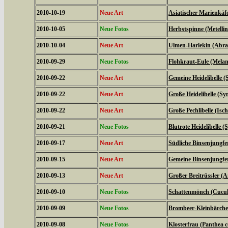
2010-10-19
Neue Art
Asiatischer Marienkäf
2010-10-05
Neue Fotos
Herbstspinne (Metelli
2010-10-04
Neue Art
Ulmen-Harlekin (Abrax
2010-09-29
Neue Fotos
Flohkraut-Eule (Melan
2010-09-22
Neue Art
Gemeine Heidelibelle
2010-09-22
Neue Art
Große Heidelibelle (S
2010-09-22
Neue Art
Große Pechlibelle (Isc
2010-09-21
Neue Fotos
Blutrote Heidelibelle
2010-09-17
Neue Art
Südliche Binsenjungfe
2010-09-15
Neue Art
Gemeine Binsenjungfer
2010-09-13
Neue Art
Großer Breitrüssler (A
2010-09-10
Neue Fotos
Schattenmönch (Cucul
2010-09-09
Neue Fotos
Brombeer-Kleinbärche
2010-09-08
Neue Fotos
Klosterfrau (Panthea c