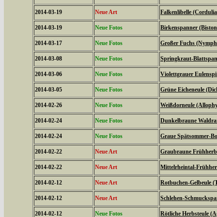
2014-03-19
Neue Art
Falkenlibelle (Corduli
2014-03-19
Neue Fotos
Birkenspanner (Biston 
2014-03-17
Neue Fotos
Großer Fuchs (Nymphal
2014-03-08
Neue Fotos
Springkraut-Blattspan
2014-03-06
Neue Fotos
Violettgrauer Eulensp
2014-03-05
Neue Fotos
Grüne Eicheneule (Dich
2014-02-26
Neue Fotos
Weißdorneule (Allophy
2014-02-24
Neue Fotos
Dunkelbraune Waldran
2014-02-24
Neue Fotos
Graue Spätsommer-Bod
2014-02-22
Neue Art
Graubraune Frühherbs
2014-02-22
Neue Art
Mittelrheintal-Frühhe
2014-02-12
Neue Art
Rotbuchen-Gelbeule (T
2014-02-12
Neue Art
Schlehen-Schmuckspann
2014-02-12
Neue Fotos
Rötliche Herbsteule (A