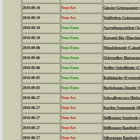
2018-09-10
Neue Art
Ginster-Grünspanner 
2018-09-10
Neue Art
Waldreben-Grünspanne
2018-09-10
Neue Fotos
Ausrufungszeichen (Ag
2018-09-10
Neue Fotos
Rotrand-Bär (Diacrisi
2018-09-06
Neue Fotos
Möndcheneule (Caloph
2018-09-06
Neue Fotos
Ockergelber Blattspa
2018-09-06
Neue Fotos
Weißer Sichelflügler (C
2018-09-05
Neue Fotos
Kohlzünsler (Evergestis
2018-09-05
Neue Fotos
Buchsbaum-Zünsler (C
2018-08-27
Neue Art
Schwalbenwurz-Höckere
2018-08-27
Neue Art
Karden-Sonneneule (Hel
2018-08-27
Neue Art
Hellbraune Staubeule
2018-08-27
Neue Art
Hellbraune Bandeule (N
2018-08-27
Neue Art
Silbergraue Bandeule (