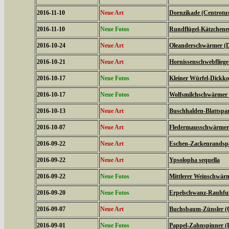
2016-11-10
Neue Art
Dornzikade (Centrotus
2016-11-10
Neue Fotos
Rundflügel-Kätzcheneul
2016-10-24
Neue Art
Oleanderschwärmer (D
2016-10-21
Neue Art
Hornissenschwebfliege 
2016-10-17
Neue Fotos
Kleiner Würfel-Dickko
2016-10-17
Neue Fotos
Wolfsmilchschwärmer 
2016-10-13
Neue Art
Buschhalden-Blattspan
2016-10-07
Neue Art
Fledermausschwärmer (
2016-09-22
Neue Art
Eschen-Zackenrandspa
2016-09-22
Neue Art
Ypsolopha sequella
2016-09-22
Neue Fotos
Mittlerer Weinschwärme
2016-09-20
Neue Fotos
Erpelschwanz-Rauhfußs
2016-09-07
Neue Art
Buchsbaum-Zünsler (C
2016-09-01
Neue Fotos
Pappel-Zahnspinner (P