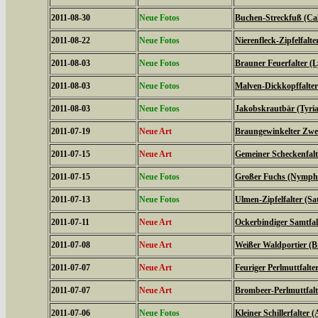
2011-08-30
Neue Fotos
Buchen-Streckfuß (Cal
2011-08-22
Neue Fotos
Nierenfleck-Zipfelfalte
2011-08-03
Neue Fotos
Brauner Feuerfalter (L
2011-08-03
Neue Fotos
Malven-Dickkopffalter
2011-08-03
Neue Fotos
Jakobskrautbär (Tyria
2011-07-19
Neue Art
Braungewinkelter Zwe
2011-07-15
Neue Art
Gemeiner Scheckenfalte
2011-07-15
Neue Fotos
Großer Fuchs (Nymphal
2011-07-13
Neue Fotos
Ulmen-Zipfelfalter (S
2011-07-11
Neue Art
Ockerbindiger Samtfal
2011-07-08
Neue Art
Weißer Waldportier (Br
2011-07-07
Neue Art
Feuriger Perlmuttfalte
2011-07-07
Neue Art
Brombeer-Perlmuttfalt
2011-07-06
Neue Fotos
Kleiner Schillerfalter (