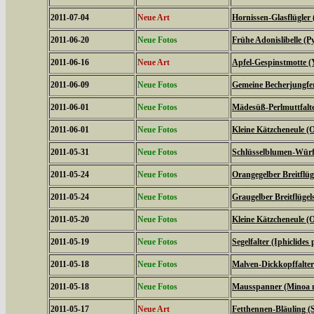
2011-07-04
Neue Art
Hornissen-Glasflügler 
2011-06-20
Neue Fotos
Frühe Adonislibelle 
2011-06-16
Neue Art
Apfel-Gespinstmotte (
2011-06-09
Neue Fotos
Gemeine Becherjungfe
2011-06-01
Neue Fotos
Mädesüß-Perlmuttfalte
2011-06-01
Neue Fotos
Kleine Kätzcheneule (
2011-05-31
Neue Fotos
Schlüsselblumen-Würfe
2011-05-24
Neue Fotos
Orangegelber Breitflüg
2011-05-24
Neue Fotos
Graugelber Breitflügel
2011-05-20
Neue Fotos
Kleine Kätzcheneule (
2011-05-19
Neue Fotos
Segelfalter (Iphiclides 
2011-05-18
Neue Fotos
Malven-Dickkopffalter
2011-05-18
Neue Fotos
Mausspanner (Minoa 
2011-05-17
Neue Art
Fetthennen-Bläuling (S