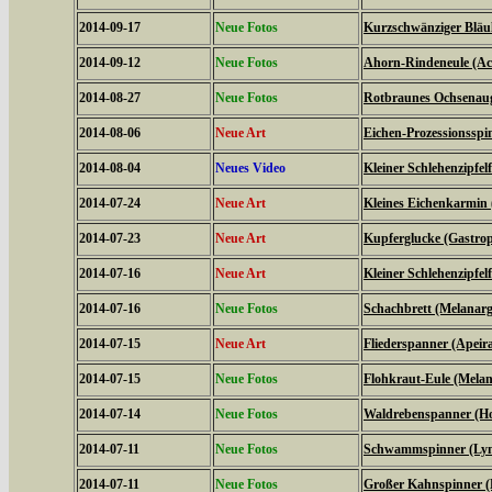
2014-09-17
Neue Fotos
Kurzschwänziger Bläul
2014-09-12
Neue Fotos
Ahorn-Rindeneule (Acr
2014-08-27
Neue Fotos
Rotbraunes Ochsenaug
2014-08-06
Neue Art
Eichen-Prozessionsspi
2014-08-04
Neues Video
Kleiner Schlehenzipfelf
2014-07-24
Neue Art
Kleines Eichenkarmin 
2014-07-23
Neue Art
Kupferglucke (Gastrop
2014-07-16
Neue Art
Kleiner Schlehenzipfelf
2014-07-16
Neue Fotos
Schachbrett (Melanarg
2014-07-15
Neue Art
Fliederspanner (Apeira
2014-07-15
Neue Fotos
Flohkraut-Eule (Melan
2014-07-14
Neue Fotos
Waldrebenspanner (Ho
2014-07-11
Neue Fotos
Schwammspinner (Lym
2014-07-11
Neue Fotos
Großer Kahnspinner (