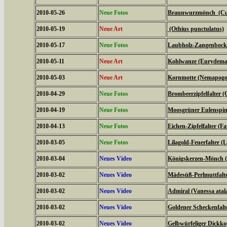
2010-05-26
Neue Fotos
Braunwurzmönch (Cucu
2010-05-19
Neue Art
(Othius punctulatus)
2010-05-17
Neue Fotos
Laubholz-Zangenbock
2010-05-11
Neue Art
Kohlwanze (Eurydema
2010-05-03
Neue Art
Kornmotte (Nemapogon
2010-04-29
Neue Fotos
Brombeerzipfelfalter (
2010-04-19
Neue Fotos
Moosgrüner Eulenspinn
2010-04-13
Neue Fotos
Eichen-Zipfelfalter (F
2010-03-05
Neue Fotos
Lilagold-Feuerfalter (
2010-03-04
Neues Video
Königskerzen-Mönch (C
2010-03-02
Neues Video
Mädesüß-Perlmuttfalte
2010-03-02
Neues Video
Admiral (Vanessa atal
2010-03-02
Neues Video
Goldener Scheckenfalt
2010-03-02
Neues Video
Gelbwürfeliger Dickko