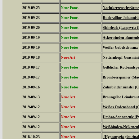
2019-09-25
Neue Fotos
Nachtkerzenschwärmer
2019-09-23
Neue Fotos
Ruderalflur-Johannisk
2019-09-20
Neue Fotos
Sicheleule (Laspeyria f
2019-09-19
Neue Fotos
Ackerwinden-Bunteulch
2019-09-19
Neue Fotos
Weißer Gabelschwanz 
2019-09-18
Neue Art
Natternkopf-Grasminie
2019-09-17
Neue Fotos
Gelblicher Rotbandspa
2019-09-17
Neue Fotos
Brombeerspinner (Macr
2019-09-16
Neue Fotos
Zahnbindenzünsler (C
2019-09-13
Neue Art
Braungelbe Leimkraute
2019-09-12
Neue Art
Weißes Ordensband (C
2019-09-12
Neue Art
Umbra-Sonneneule (P
2019-09-12
Neue Art
Weißbinden-Nelkeneul
2018-10-23
Neue Art
(Hypsopygia glaucinal