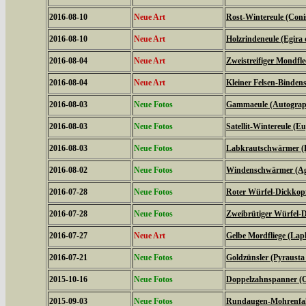
2016-08-10
Neue Art
Rost-Wintereule (Coni
2016-08-10
Neue Art
Holzrindeneule (Egira c
2016-08-04
Neue Art
Zweistreifiger Mondfle
2016-08-04
Neue Art
Kleiner Felsen-Binden
2016-08-03
Neue Fotos
Gammaeule (Autogra
2016-08-03
Neue Fotos
Satellit-Wintereule (Eu
2016-08-03
Neue Fotos
Labkrautschwärmer (Hy
2016-08-02
Neue Fotos
Windenschwärmer (Agr
2016-07-28
Neue Fotos
Roter Würfel-Dickkopff
2016-07-28
Neue Fotos
Zweibrütiger Würfel-D
2016-07-27
Neue Art
Gelbe Mordfliege (Laph
2016-07-21
Neue Fotos
Goldzünsler (Pyrausta
2015-10-16
Neue Fotos
Doppelzahnspanner (O
2015-09-03
Neue Fotos
Rundaugen-Mohrenfalt