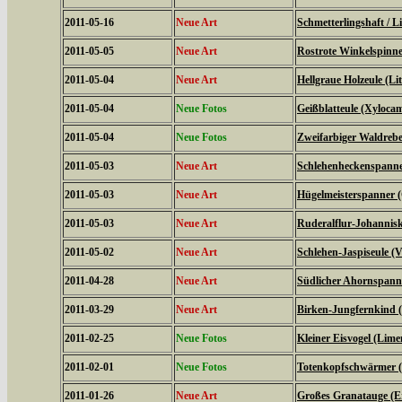
2011-05-16
Neue Art
Schmetterlingshaft / Li
2011-05-05
Neue Art
Rostrote Winkelspinne
2011-05-04
Neue Art
Hellgraue Holzeule (L
2011-05-04
Neue Fotos
Geißblatteule (Xyloca
2011-05-04
Neue Fotos
Zweifarbiger Waldrebe
2011-05-03
Neue Art
Schlehenheckenspanner
2011-05-03
Neue Art
Hügelmeisterspanner (
2011-05-03
Neue Art
Ruderalflur-Johannisk
2011-05-02
Neue Art
Schlehen-Jaspiseule (V
2011-04-28
Neue Art
Südlicher Ahornspanne
2011-03-29
Neue Art
Birken-Jungfernkind (
2011-02-25
Neue Fotos
Kleiner Eisvogel (Limen
2011-02-01
Neue Fotos
Totenkopfschwärmer (
2011-01-26
Neue Art
Großes Granatauge (E