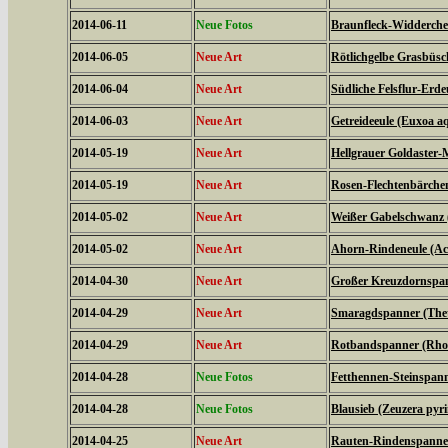
2014-06-11
Neue Fotos
Braunfleck-Widderchen
2014-06-05
Neue Art
Rötlichgelbe Grasbüsc
2014-06-04
Neue Art
Südliche Felsflur-Erde
2014-06-03
Neue Art
Getreideeule (Euxoa aq
2014-05-19
Neue Art
Hellgrauer Goldaster-
2014-05-19
Neue Art
Rosen-Flechtenbärchen
2014-05-02
Neue Art
Weißer Gabelschwanz 
2014-05-02
Neue Art
Ahorn-Rindeneule (Acr
2014-04-30
Neue Art
Großer Kreuzdornspann
2014-04-29
Neue Art
Smaragdspanner (Thet
2014-04-29
Neue Art
Rotbandspanner (Rhod
2014-04-28
Neue Fotos
Fetthennen-Steinspann
2014-04-28
Neue Fotos
Blausieb (Zeuzera pyr
2014-04-25
Neue Art
Rauten-Rindenspanner