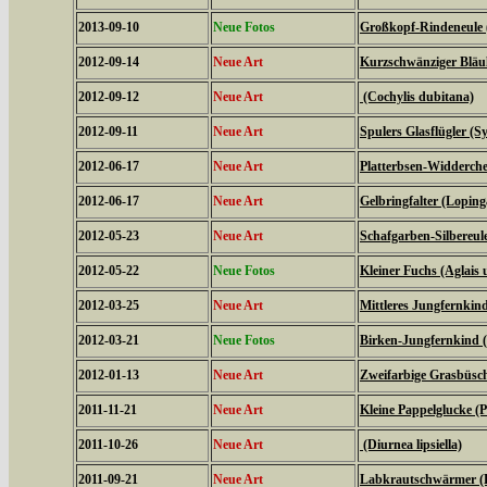
2013-09-10
Neue Fotos
Großkopf-Rindeneule 
2012-09-14
Neue Art
Kurzschwänziger Bläul
2012-09-12
Neue Art
(Cochylis dubitana)
2012-09-11
Neue Art
Spulers Glasflügler (S
2012-06-17
Neue Art
Platterbsen-Widderche
2012-06-17
Neue Art
Gelbringfalter (Loping
2012-05-23
Neue Art
Schafgarben-Silbereu
2012-05-22
Neue Fotos
Kleiner Fuchs (Aglais u
2012-03-25
Neue Art
Mittleres Jungfernkin
2012-03-21
Neue Fotos
Birken-Jungfernkind (
2012-01-13
Neue Art
Zweifarbige Grasbüsche
2011-11-21
Neue Art
Kleine Pappelglucke (
2011-10-26
Neue Art
(Diurnea lipsiella)
2011-09-21
Neue Art
Labkrautschwärmer (Hy