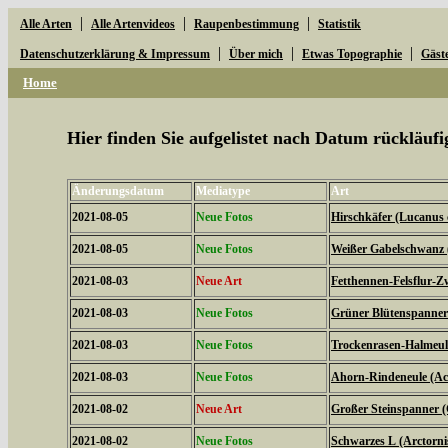
|
|
|
Alle Arten
Alle Artenvideos
Raupenbestimmung
Statistik
|
|
|
Datenschutzerklärung & Impressum
Über mich
Etwas Topographie
Gäst
Home
Hier finden Sie aufgelistet nach Datum rückläu
Änderungsdatum
Mediatype
Art
2021-08-05
Neue Fotos
Hirschkäfer (Lucanus 
2021-08-05
Neue Fotos
Weißer Gabelschwanz 
2021-08-03
Neue Art
Fetthennen-Felsflur-Z
2021-08-03
Neue Fotos
Grüner Blütenspanner 
2021-08-03
Neue Fotos
Trockenrasen-Halmeulc
2021-08-03
Neue Fotos
Ahorn-Rindeneule (Acr
2021-08-02
Neue Art
Großer Steinspanner 
2021-08-02
Neue Fotos
Schwarzes L (Arctorni