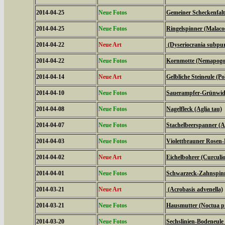
2014-04-25
Neue Fotos
Gemeiner Scheckenfalte
2014-04-25
Neue Fotos
Ringelspinner (Malaco
2014-04-22
Neue Art
(Dyseriocrania subpur
2014-04-22
Neue Fotos
Kornmotte (Nemapogon
2014-04-14
Neue Art
Gelbliche Steineule (Po
2014-04-10
Neue Fotos
Sauerampfer-Grünwidde
2014-04-08
Neue Fotos
Nagelfleck (Aglia tau)
2014-04-07
Neue Fotos
Stachelbeerspanner (A
2014-04-03
Neue Fotos
Violettbrauner Rosen-
2014-04-02
Neue Art
Eichelbohrer (Curculi
2014-04-01
Neue Fotos
Schwarzeck-Zahnspinn
2014-03-21
Neue Art
(Acrobasis advenella)
2014-03-21
Neue Fotos
Hausmutter (Noctua 
2014-03-20
Neue Fotos
Sechslinien-Bodeneule 