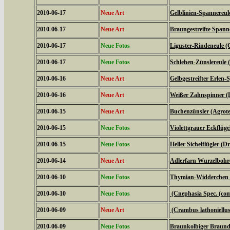
2010-06-17
Neue Art
Gelblinien-Spannereule
2010-06-17
Neue Art
Braungestreifte Spanne
2010-06-17
Neue Fotos
Liguster-Rindeneule (C
2010-06-17
Neue Fotos
Schlehen-Zünslereule (
2010-06-16
Neue Art
Gelbgestreifter Erlen-
2010-06-16
Neue Art
Weißer Zahnspinner (L
2010-06-15
Neue Art
Buchenzünsler (Agrote
2010-06-15
Neue Fotos
Violettgrauer Eckflüge
2010-06-15
Neue Fotos
Heller Sichelflügler (D
2010-06-14
Neue Art
Adlerfarn Wurzelbohre
2010-06-10
Neue Fotos
Thymian-Widderchen (
2010-06-10
Neue Fotos
(Cnephasia Spec. (c
2010-06-09
Neue Art
(Crambus lathoniellus
2010-06-09
Neue Fotos
Braunkolbiger Braundi