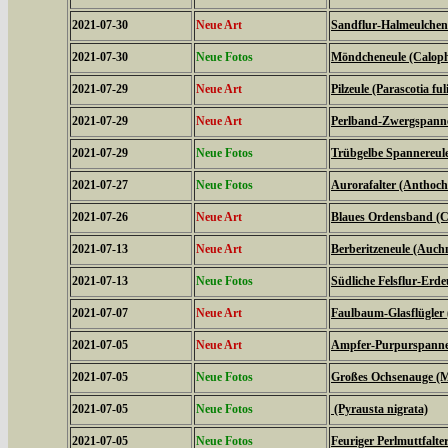
2021-07-30
Neue Art
Sandflur-Halmeulchen (
2021-07-30
Neue Fotos
Möndcheneule (Caloph
2021-07-29
Neue Art
Pilzeule (Parascotia ful
2021-07-29
Neue Art
Perlband-Zwergspanner
2021-07-29
Neue Fotos
Trübgelbe Spannereule 
2021-07-27
Neue Fotos
Aurorafalter (Anthoch
2021-07-26
Neue Art
Blaues Ordensband (Ca
2021-07-13
Neue Art
Berberitzeneule (Auch
2021-07-13
Neue Fotos
Südliche Felsflur-Erde
2021-07-07
Neue Art
Faulbaum-Glasflügler
2021-07-05
Neue Art
Ampfer-Purpurspanner
2021-07-05
Neue Fotos
Großes Ochsenauge (Ma
2021-07-05
Neue Fotos
(Pyrausta nigrata)
2021-07-05
Neue Fotos
Feuriger Perlmuttfalte