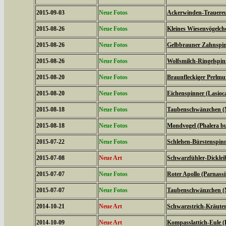
2015-09-03
Neue Fotos
Ackerwinden-Trauereul
2015-08-26
Neue Fotos
Kleines Wiesenvögelc
2015-08-26
Neue Fotos
Gelbbrauner Zahnspin
2015-08-26
Neue Fotos
Wolfsmilch-Ringelspin
2015-08-20
Neue Fotos
Braunfleckiger Perlmutt
2015-08-20
Neue Fotos
Eichenspinner (Lasio
2015-08-18
Neue Fotos
Taubenschwänzchen (M
2015-08-18
Neue Fotos
Mondvogel (Phalera b
2015-07-22
Neue Fotos
Schlehen-Bürstenspinn
2015-07-08
Neue Art
Schwarzfühler-Dickleib
2015-07-07
Neue Fotos
Roter Apollo (Parnassiu
2015-07-07
Neue Fotos
Taubenschwänzchen (M
2014-10-21
Neue Art
Schwarzstrich-Kräuter
2014-10-09
Neue Art
Kompasslattich-Eule (