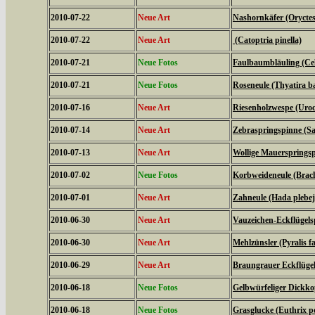
2010-07-22
Neue Art
Nashornkäfer (Oryctes
2010-07-22
Neue Art
(Catoptria pinella)
2010-07-21
Neue Fotos
Faulbaumbläuling (Cel
2010-07-21
Neue Fotos
Roseneule (Thyatira ba
2010-07-16
Neue Art
Riesenholzwespe (Uroc
2010-07-14
Neue Art
Zebraspringspinne (Sal
2010-07-13
Neue Art
Wollige Mauerspringsp
2010-07-02
Neue Fotos
Korbweideneule (Brach
2010-07-01
Neue Art
Zahneule (Hada plebej
2010-06-30
Neue Art
Vauzeichen-Eckflügels
2010-06-30
Neue Art
Mehlzünsler (Pyralis fa
2010-06-29
Neue Art
Braungrauer Eckflügel
2010-06-18
Neue Fotos
Gelbwürfeliger Dickko
2010-06-18
Neue Fotos
Grasglucke (Euthrix po