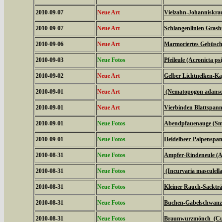
2010-09-07
Neue Art
Vielzahn-Johanniskrau
2010-09-07
Neue Art
Schlangenlinien Gras
2010-09-06
Neue Art
Marmoriertes Gebüsche
2010-09-03
Neue Fotos
Pfeileule (Acronicta psi
2010-09-02
Neue Art
Gelber Lichtnelken-Ka
2010-09-01
Neue Art
(Nematopogon adanson
2010-09-01
Neue Art
Vierbinden Blattspann
2010-09-01
Neue Fotos
Abendpfauenauge (Sme
2010-09-01
Neue Fotos
Heidelbeer-Palpenspan
2010-08-31
Neue Fotos
Ampfer-Rindeneule (Ac
2010-08-31
Neue Fotos
(Incurvaria masculella
2010-08-31
Neue Fotos
Kleiner Rauch-Sackträ
2010-08-31
Neue Fotos
Buchen-Gabelschwanz 
2010-08-31
Neue Fotos
Braunwurzmönch (Cucu