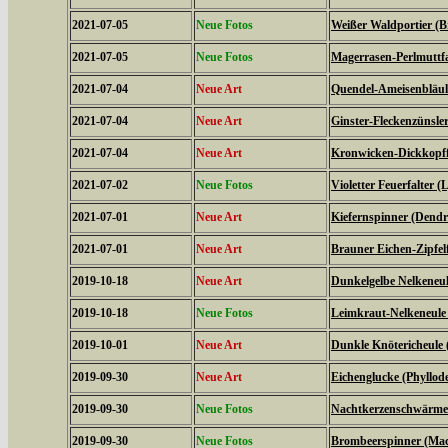
2021-07-05
Neue Fotos
Weißer Waldportier (Br
2021-07-05
Neue Fotos
Magerrasen-Perlmuttfal
2021-07-04
Neue Art
Quendel-Ameisenbläuli
2021-07-04
Neue Art
Ginster-Fleckenzünsler
2021-07-04
Neue Art
Kronwicken-Dickkopffa
2021-07-02
Neue Fotos
Violetter Feuerfalter (
2021-07-01
Neue Art
Kiefernspinner (Dendr
2021-07-01
Neue Art
Brauner Eichen-Zipfelfa
2019-10-18
Neue Art
Dunkelgelbe Nelkeneul
2019-10-18
Neue Fotos
Leimkraut-Nelkeneule
2019-10-01
Neue Art
Dunkle Knötericheule 
2019-09-30
Neue Art
Eichenglucke (Phyllode
2019-09-30
Neue Fotos
Nachtkerzenschwärmer
2019-09-30
Neue Fotos
Brombeerspinner (Macr