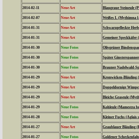
2014-02-11
Neue Art
Blaugraue Steineule (
2014-02-07
Neue Art
Weißes L (Mythimna l
2014-01-31
Neue Art
Schwarzgefleckte Herbs
2014-01-31
Neue Art
Gemeiner Speckkäfer (
2014-01-30
Neue Fotos
Olivgrüner Bindenspan
2014-01-30
Neue Fotos
Später Ginsterspanner 
2014-01-30
Neue Fotos
Brauner Nadelwald-Spa
2014-01-29
Neue Art
Kronwicken-Bläuling 
2014-01-29
Neue Art
Doppeldornige Wimper
2014-01-29
Neue Art
Bleiche Graseule (Myt
2014-01-29
Neue Fotos
Kohleule (Mamestra br
2014-01-28
Neue Fotos
Kleiner Fuchs (Aglais u
2014-01-27
Neue Art
Graublauer Bläuling (
2014-01-27
Neue Fotos
Goldener Scheckenfalt