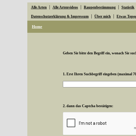
|
|
|
Alle Arten
Alle Artenvideos
Raupenbestimmung
Statistik
|
|
Datenschutzerklärung & Impressum
Über mich
Etwas Topo
Home
Geben Sie bitte den Begriff ein, wonach Sie suc
1. Erst Ihren Suchbegriff eingeben (maximal 7
2. dann das Captcha bestätigen: