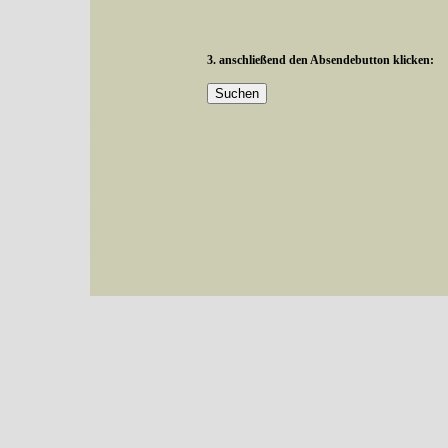
3. anschließend den Absendebutton klicken:
Mit diesen Knöpfen kann die Anzahl der Arten eingeschrängt werden, standardmäßig
alle in der Datenbank befindlichen Arten angezeigt. Sie haben folgende Möglichkeiten:
Im linken Bereich:
Keine Eingrenzung, alle Arten anzeigen
- Standard, zeigt alle Arten der Datenban
Arten die im Bundesgebiet vorkommen
- zeigt nur die Arten an, die auf dem Bu
Arten die im Westerwald vorkommen
- begrenzt die Anzeige auf Arten, die im W
Arten die in Westernohe vorkommen
- begrenzt die Anzeige auf Arten, die in We
Im rechten Bereich:
Alle Arten der Sammlung
- keine Einschränkungen, es werden alle Arten unabhängi
nur die mit Rote Liste-Status
- es werden nur Arten angezeigt, die auf der Rote Lis
Die linken und rechten Optionen können auch kombiniert werden.
Fatal error
: Uncaught ArgumentCountError: Too few arguments to function besucher_z
westerwald.de/httpdocs/vorlage/function.inc:3579 Stack trace: #0 /var/www/vhosts/sc
{main} thrown in
/var/www/vhosts/schmetterlinge-westerwald.de/httpdocs/vorlage