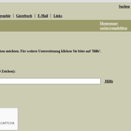
Suchen
|
|
|
graphie
Gästebuch
E-Mail
Links
Homepage
weiterempfehlen
hen möchten. Für weitere Unterstützung klicken Sie bitte auf 'Hilfe'.
0 Zeichen):
Hilfe