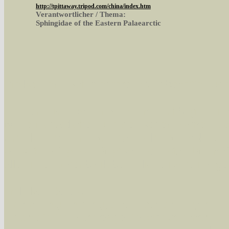
http://tpittaway.tripod.com/china/index.htm
Verantwortlicher / Thema:
Sphingidae of the Eastern Palaearctic
Sie können nach mehreren Suchbegriffen oder
Bei der Suche wird nach dem Suchbegriff in al
wissenschaftlichen und deutschen Namen, so
Artenkennziffern nach Karsholt/Razowski od
der Arten eingeschrängt werden, standardmä
alle in der Datenbank befindlichen Arten ange
Im linken Bereich:
Keine Eingrenzung, alle Arten anzeigen
- S
Arten die im Bundesgebiet vorkommen
- z