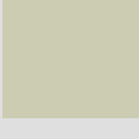
Arten die im Westerwald vorkommen
- beg
Arten die in Westernohe vorkommen
- beg
Im rechten Bereich:
Alle Arten der Sammlung
- keine Einschrän
nur die mit Rote Liste-Status
- es werden nur
Die linken und rechten Optionen können auch
Fatal error
: Uncaught ArgumentCountError: T
/var/www/vhosts/schmetterlinge-westerwald.de/
/var/www/vhosts/schmetterlinge-westerwald.de
/var/www/vhosts/schmetterlinge-westerwald.de
/var/www/vhosts/schmetterlinge-westerwald.de/
thrown in
/var/www/vhosts/schmetterlinge-w