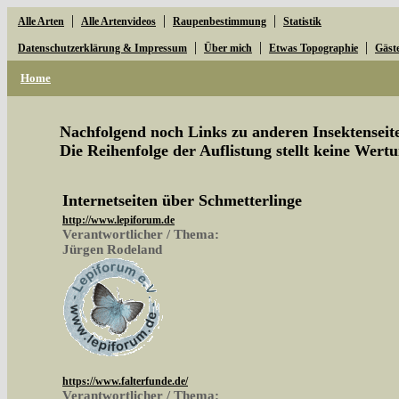
|
|
|
Alle Arten
Alle Artenvideos
Raupenbestimmung
Statistik
|
|
|
Datenschutzerklärung & Impressum
Über mich
Etwas Topographie
Gäst
Home
Nachfolgend noch Links zu anderen Insektenseite
Die Reihenfolge der Auflistung stellt keine Wertu
Internetseiten über Schmetterlinge
http://www.lepiforum.de
Verantwortlicher / Thema:
Jürgen Rodeland
https://www.falterfunde.de/
Verantwortlicher / Thema: