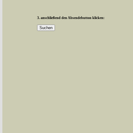
3. anschließend den Absendebutton klicken:
Mit diesen Knöpfen kann die Anzahl der Art
alle in der Datenbank befindlichen Arten ange
Im linken Bereich:
Keine Eingrenzung, alle Arten anzeigen
- S
Arten die im Bundesgebiet vorkommen
- z
Arten die im Westerwald vorkommen
- beg
Arten die in Westernohe vorkommen
- beg
Im rechten Bereich:
Alle Arten der Sammlung
- keine Einschrän
nur die mit Rote Liste-Status
- es werden nur