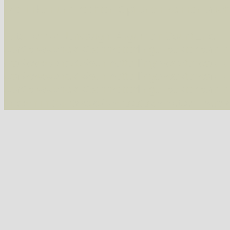
Die linken und rechten Optionen können auch
Fatal error
: Uncaught ArgumentCountError: T
/var/www/vhosts/schmetterlinge-westerwald.de/
/var/www/vhosts/schmetterlinge-westerwald.de
/var/www/vhosts/schmetterlinge-westerwald.de
/var/www/vhosts/schmetterlinge-westerwald.de
thrown in
/var/www/vhosts/schmetterlinge-w