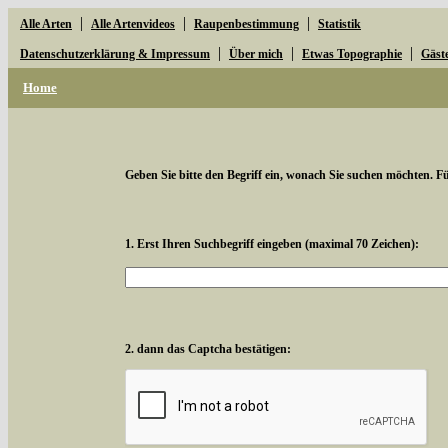
|
|
|
Alle Arten
Alle Artenvideos
Raupenbestimmung
Statistik
|
|
|
Datenschutzerklärung & Impressum
Über mich
Etwas Topographie
Gäst
Home
Geben Sie bitte den Begriff ein, wonach Sie suchen möchten. Für
1. Erst Ihren Suchbegriff eingeben (maximal 70 Zeichen):
2. dann das Captcha bestätigen: