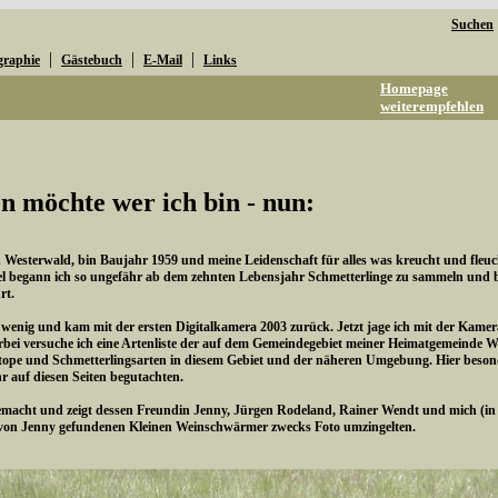
Suchen
|
|
|
graphie
Gästebuch
E-Mail
Links
Homepage
weiterempfehlen
n möchte wer ich bin - nun:
esterwald, bin Baujahr 1959 und meine Leidenschaft für alles was kreucht und fleucht 
l begann ich so ungefähr ab dem zehnten Lebensjahr Schmetterlinge zu sammeln und be
rt.
n wenig und kam mit der ersten Digitalkamera 2003 zurück. Jetzt jage ich mit der Kame
rbei versuche ich eine Artenliste der auf dem Gemeindegebiet meiner Heimatgemeinde 
pe und Schmetterlingsarten in diesem Gebiet und der näheren Umgebung. Hier besonde
hr auf diesen Seiten begutachten.
cht und zeigt dessen Freundin Jenny, Jürgen Rodeland, Rainer Wendt und mich (in de
von Jenny gefundenen Kleinen Weinschwärmer zwecks Foto umzingelten.