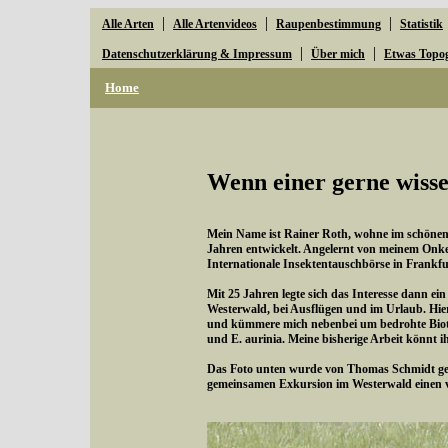
|
|
|
Alle Arten
Alle Artenvideos
Raupenbestimmung
Statistik
|
|
Datenschutzerklärung & Impressum
Über mich
Etwas Topo
Home
Wenn einer gerne wisse
Mein Name ist Rainer Roth, wohne im schönen W
Jahren entwickelt. Angelernt von meinem Onke
Internationale Insektentauschbörse in Frankfu
Mit 25 Jahren legte sich das Interesse dann ei
Westerwald, bei Ausflügen und im Urlaub. Hie
und kümmere mich nebenbei um bedrohte Bioto
und E. aurinia. Meine bisherige Arbeit könnt i
Das Foto unten wurde von Thomas Schmidt gema
gemeinsamen Exkursion im Westerwald einen 