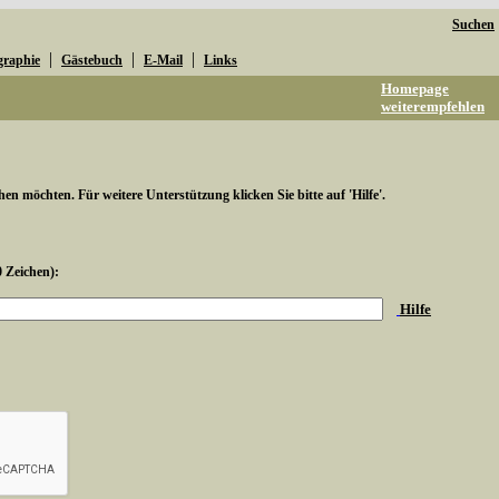
Suchen
|
|
|
graphie
Gästebuch
E-Mail
Links
Homepage
weiterempfehlen
hen möchten. Für weitere Unterstützung klicken Sie bitte auf 'Hilfe'.
0 Zeichen):
Hilfe