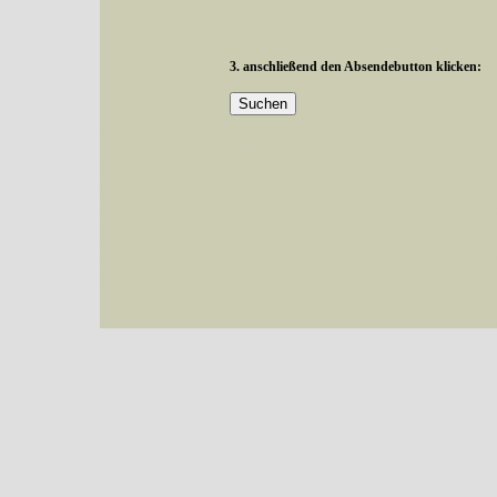
3. anschließend den Absendebutton klicken:
Mit diesen Knöpfen kann die Anzahl der Arten eingeschrängt werden, standardmäßig
alle in der Datenbank befindlichen Arten angezeigt. Sie haben folgende Möglichkeiten:
Im linken Bereich:
Keine Eingrenzung, alle Arten anzeigen
- Standard, zeigt alle Arten der Datenban
Arten die im Bundesgebiet vorkommen
- zeigt nur die Arten an, die auf dem Bu
Arten die im Westerwald vorkommen
- begrenzt die Anzeige auf Arten, die im W
Arten die in Westernohe vorkommen
- begrenzt die Anzeige auf Arten, die in We
Im rechten Bereich:
Alle Arten der Sammlung
- keine Einschränkungen, es werden alle Arten unabhängi
nur die mit Rote Liste-Status
- es werden nur Arten angezeigt, die auf der Rote Lis
Die linken und rechten Optionen können auch kombiniert werden.
Fatal error
: Uncaught ArgumentCountError: Too few arguments to function besucher_z
westerwald.de/httpdocs/vorlage/function.inc:3579 Stack trace: #0 /var/www/vhosts/sc
{main} thrown in
/var/www/vhosts/schmetterlinge-westerwald.de/httpdocs/vorlage