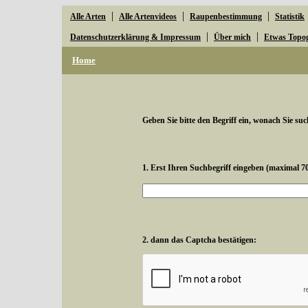
|
|
|
Alle Arten
Alle Artenvideos
Raupenbestimmung
Statistik
|
|
Datenschutzerklärung & Impressum
Über mich
Etwas Topo
Home
Geben Sie bitte den Begriff ein, wonach Sie suc
1. Erst Ihren Suchbegriff eingeben (maximal 7
2. dann das Captcha bestätigen: