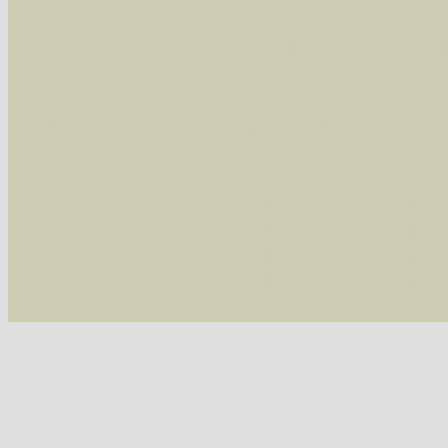
Im rechten Bereich:
Alle Arten der Sammlung
- keine Einschrän
nur die mit Rote Liste-Status
- es werden nur
Die linken und rechten Optionen können auch
Fatal error
: Uncaught ArgumentCountError: T
/var/www/vhosts/schmetterlinge-westerwald.de/
/var/www/vhosts/schmetterlinge-westerwald.de
/var/www/vhosts/schmetterlinge-westerwald.de
/var/www/vhosts/schmetterlinge-westerwald.de
thrown in
/var/www/vhosts/schmetterlinge-w