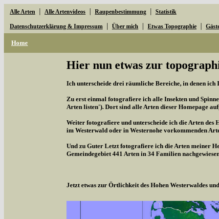
|
|
|
Alle Arten
Alle Artenvideos
Raupenbestimmung
Statistik
|
|
|
Datenschutzerklärung & Impressum
Über mich
Etwas Topographie
Gäst
Home
Hier nun etwas zur topographi
Ich unterscheide drei räumliche Bereiche, in denen ich 
Zu erst einmal fotografiere ich alle Insekten und Spinne
Arten listen'). Dort sind alle Arten dieser Homepage aufg
Weiter fotografiere und unterscheide ich die Arten des 
im Westerwald oder in Westernohe vorkommenden Arten,
Und zu Guter Letzt fotografiere ich die Arten meiner H
Gemeindegebiet 441 Arten in 34 Familien nachgewiesen
Jetzt etwas zur Örtlichkeit des Hohen Westerwaldes u