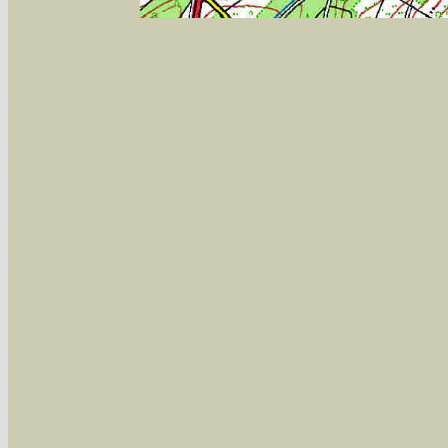
Sie können nach mehreren Suchbegriffen oder
Bei der Suche wird nach dem Suchbegriff in al
wissenschaftlichen und deutschen Namen, so
Artenkennziffern nach Karsholt/Razowski od
der Arten eingeschrängt werden, standardmä
alle in der Datenbank befindlichen Arten ange
Im linken Bereich:
Keine Eingrenzung, alle Arten anzeigen
- S
Arten die im Bundesgebiet vorkommen
- z
Arten die im Westerwald vorkommen
- beg
Arten die in Westernohe vorkommen
- beg