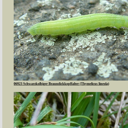
06923 Schwarzkolbiger Braundickkopffalter (Thymelicus lineola)