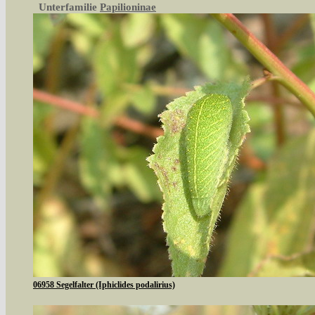
Unterfamilie
Papilioninae
06958 Segelfalter (Iphiclides podalirius)