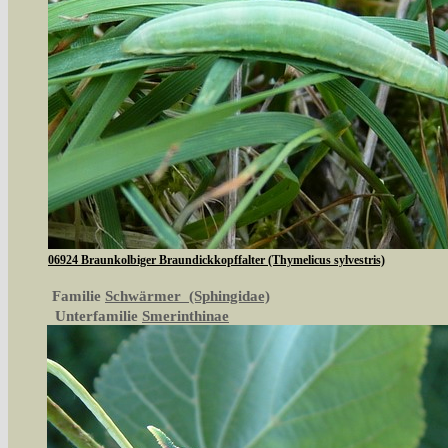
06924 Braunkolbiger Braundickkopffalter (Thymelicus sylvestris)
Familie
Schwärmer (Sphingidae)
Unterfamilie
Smerinthinae