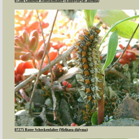
07268 Goldener Scheckenfalter (Euphydryas aurinia)
07275 Roter Scheckenfalter (Melitaea didyma)