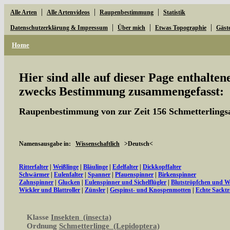
|
|
|
Alle Arten
Alle Artenvideos
Raupenbestimmung
Statistik
|
|
|
Datenschutzerklärung & Impressum
Über mich
Etwas Topographie
Gäst
Home
Hier sind alle auf dieser Page enthalte
zwecks Bestimmung zusammengefasst:
Raupenbestimmung von zur Zeit 156 Schmetterlings
Namensausgabe in:
Wissenschaftlich
>Deutsch<
Ritterfalter
|
Weißlinge
|
Bläulinge
|
Edelfalter
|
Dickkopffalter
Schwärmer
|
Eulenfalter
|
Spanner
|
Pfauenspinner
|
Birkenspinner
Zahnspinner
|
Glucken
|
Eulenspinner und Sichelflügler
|
Blutströpfchen und 
Wickler und Blattroller
|
Zünsler
|
Gespinst- und Knospenmotten
|
Echte Sacktr
Klasse
Insekten (insecta)
Ordnung
Schmetterlinge (Lepidoptera)