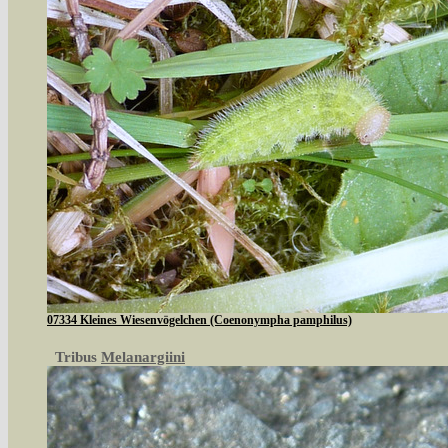
07334 Kleines Wiesenvögelchen (Coenonympha pamphilus)
Tribus
Melanargiini