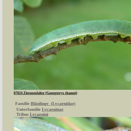
07024 Zitronenfalter (Gonepteryx rhamni)
Familie
Bläulinge (Lycaenidae)
Unterfamilie
Lycaeninae
Tribus
Lycaenini