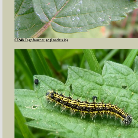
07248 Tagpfauenauge (Inachis io)