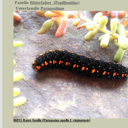
Familie
Ritterfalter (Papilionidae)
Unterfamilie
Parnassiinae
06955 Roter Apollo (Parnassius apollo f. viningensis)