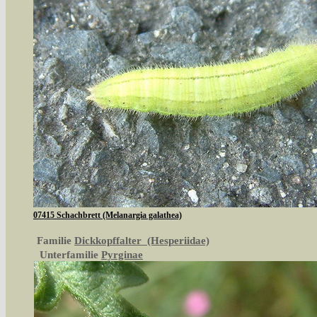
07415 Schachbrett (Melanargia galathea)
Familie
Dickkopffalter (Hesperiidae)
Unterfamilie
Pyrginae