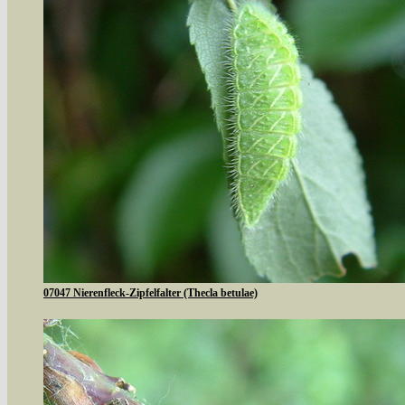
07047 Nierenfleck-Zipfelfalter (Thecla betulae)