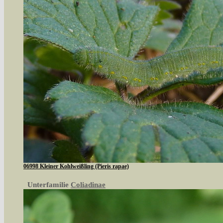
06998 Kleiner Kohlweißling (Pieris rapae)
Unterfamilie
Coliadinae