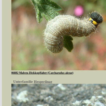
06882 Malven-Dickkopffalter (Carcharodus alceae)
Unterfamilie
Hesperiinae