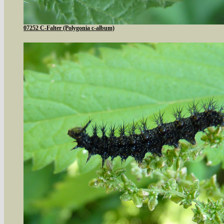
07252 C-Falter (Polygonia c-album)