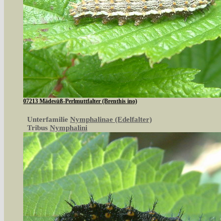
07213 Mädesüß-Perlmuttfalter (Brenthis ino)
Unterfamilie
Nymphalinae (Edelfalter)
Tribus
Nymphalini