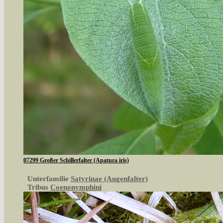
07299 Großer Schillerfalter (Apatura iris)
Unterfamilie
Satyrinae (Augenfalter)
Tribus
Coenonymphini