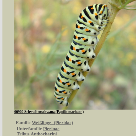
06960 Schwalbenschwanz (Papilio machaon)
Familie
Weißlinge (Pieridae)
Unterfamilie
Pierinae
Tribus
Anthocharini