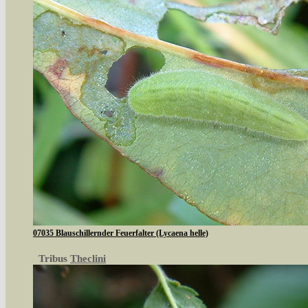
07035 Blauschillernder Feuerfalter (Lycaena helle)
Tribus
Theclini