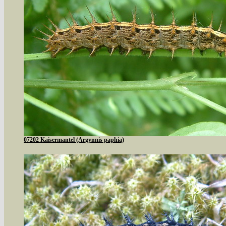
07202 Kaisermantel (Argynnis paphia)