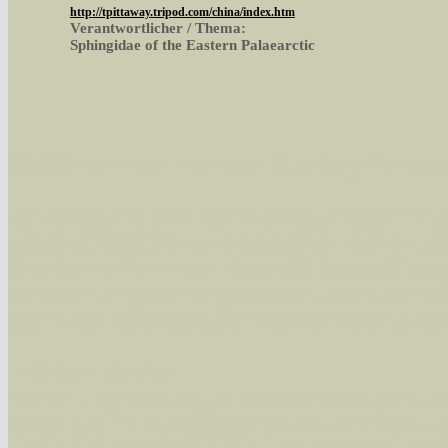
http://tpittaway.tripod.com/china/index.htm
Verantwortlicher / Thema:
Sphingidae of the Eastern Palaearctic
Sie können nach mehreren Suchbegriffen oder
Bei der Suche wird nach dem Suchbegriff in al
wissenschaftlichen und deutschen Namen, so
Artenkennziffern nach Karsholt/Razowski od
der Arten eingeschrängt werden, standardmä
alle in der Datenbank befindlichen Arten ange
Im linken Bereich:
Keine Eingrenzung, alle Arten anzeigen
- S
Arten die im Bundesgebiet vorkommen
- z