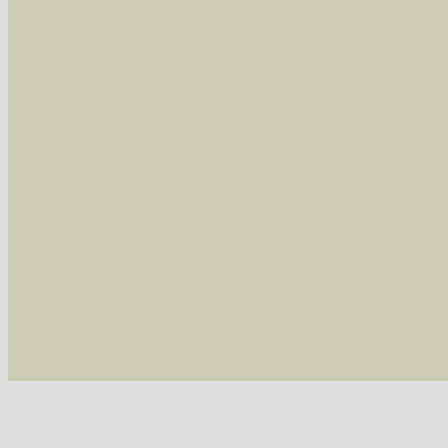
Arten die im Westerwald vorkommen
- beg
Arten die in Westernohe vorkommen
- beg
Im rechten Bereich:
Alle Arten der Sammlung
- keine Einschrän
nur die mit Rote Liste-Status
- es werden nur
Die linken und rechten Optionen können auch
Fatal error
: Uncaught ArgumentCountError: T
/var/www/vhosts/schmetterlinge-westerwald.de/
/var/www/vhosts/schmetterlinge-westerwald.de
/var/www/vhosts/schmetterlinge-westerwald.de
/var/www/vhosts/schmetterlinge-westerwald.de/
thrown in
/var/www/vhosts/schmetterlinge-w