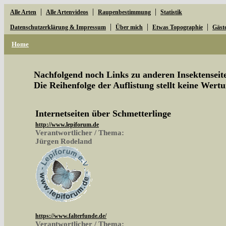
|
|
|
Alle Arten
Alle Artenvideos
Raupenbestimmung
Statistik
|
|
|
Datenschutzerklärung & Impressum
Über mich
Etwas Topographie
Gäst
Home
Nachfolgend noch Links zu anderen Insektenseite
Die Reihenfolge der Auflistung stellt keine Wertu
Internetseiten über Schmetterlinge
http://www.lepiforum.de
Verantwortlicher / Thema:
Jürgen Rodeland
https://www.falterfunde.de/
Verantwortlicher / Thema: