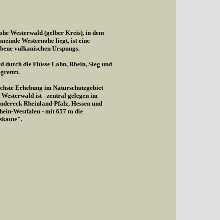
he Westerwald (gelber Kreis), in dem
meinde Westernohe liegt, ist eine
bene vulkanischen Urspungs.
d durch die Flüsse Lahn, Rhein, Sieg und
egrenzt.
chste Erhebung im Naturschutzgebiet
Westerwald ist - zentral gelegen im
ndereck Rheinland-Pfalz, Hessen und
ein-Westfalen - mit 657 m die
skaute".