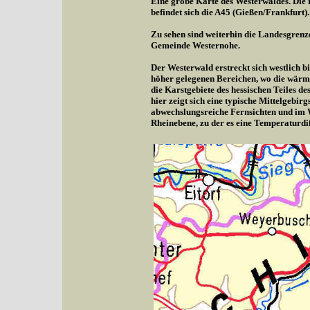
Eine grobe Karte des Westerwaldes. Die r
befindet sich die A45 (Gießen/Frankfurt).
Zu sehen sind weiterhin die Landesgrenz
Gemeinde Westernohe.
Der Westerwald erstreckt sich westlich b
höher gelegenen Bereichen, wo die wärme
die Karstgebiete des hessischen Teiles d
hier zeigt sich eine typische Mittelgebi
abwechslungsreiche Fernsichten und im 
Rheinebene, zu der es eine Temperaturdif