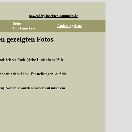
powerd by insekten-sammeln.de
Seite
Änderungsliste
Bookmarken
n gezeigten Fotos.
s ich sie finde (siehe Link oben: 'Alle
ene mit dem Link 'Einstellungen' auf die
len). Von mir wurden bisher auf unserem