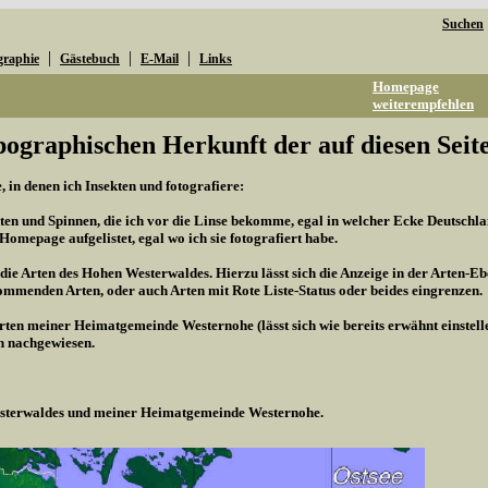
Suchen
|
|
|
graphie
Gästebuch
E-Mail
Links
Homepage
weiterempfehlen
pographischen Herkunft der auf diesen Seite
 in denen ich Insekten und fotografiere:
kten und Spinnen, die ich vor die Linse bekomme, egal in welcher Ecke Deutschland
r Homepage aufgelistet, egal wo ich sie fotografiert habe.
 die Arten des Hohen Westerwaldes. Hierzu lässt sich die Anzeige in der Arten-Eb
mmenden Arten, oder auch Arten mit Rote Liste-Status oder beides eingrenzen.
Arten meiner Heimatgemeinde Westernohe (lässt sich wie bereits erwähnt einstel
n nachgewiesen.
Westerwaldes und meiner Heimatgemeinde Westernohe.