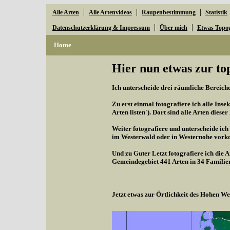
|
|
|
Alle Arten
Alle Artenvideos
Raupenbestimmung
Statistik
|
|
Datenschutzerklärung & Impressum
Über mich
Etwas Topo
Home
Hier nun etwas zur to
Ich unterscheide drei räumliche Bereiche,
Zu erst einmal fotografiere ich alle Inse
Arten listen'). Dort sind alle Arten diese
Weiter fotografiere und unterscheide ich
im Westerwald oder in Westernohe vorko
Und zu Guter Letzt fotografiere ich die 
Gemeindegebiet 441 Arten in 34 Familie
Jetzt etwas zur Örtlichkeit des Hohen 