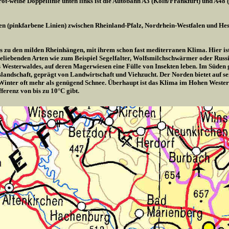
ot-weiße Doppellinie unten links ist die Autobahn A3 (Köln/Frankfurt) und A48 
en (pinkfarbene Linien) zwischen Rheinland-Pfalz, Nordrhein-Westfalen und Hes
is zu den milden Rheinhängen, mit ihrem schon fast mediterranen Klima. Hier ist 
liebenden Arten wie zum Beispiel Segelfalter, Wolfsmilchschwärmer oder Russis
es Westerwaldes, auf deren Magerwiesen eine Fülle von Insekten leben. Im Süden
rgslandschaft, geprägt von Landwirtschaft und Viehzucht. Der Norden bietet auf 
Winter oft mehr als genügend Schnee. Überhaupt ist das Klima im Hohen Wester
ferenz von bis zu 10°C gibt.