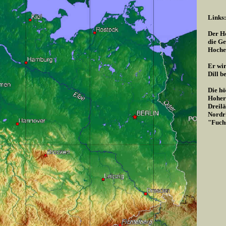
Links:
Der Ho
die Ge
Hoche
Er wir
Dill b
Die hö
Hoher 
Dreilä
Nordrh
"Fuch