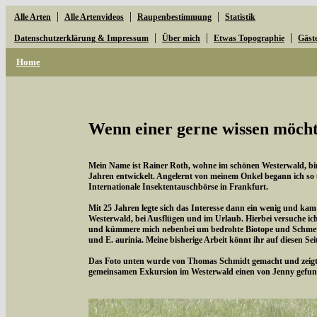
|
|
|
Alle Arten
Alle Artenvideos
Raupenbestimmung
Statistik
|
|
|
Datenschutzerklärung & Impressum
Über mich
Etwas Topographie
Gäst
Home
Wenn einer gerne wissen möchte
Mein Name ist Rainer Roth, wohne im schönen Westerwald, bin 
Jahren entwickelt. Angelernt von meinem Onkel begann ich so
Internationale Insektentauschbörse in Frankfurt.
Mit 25 Jahren legte sich das Interesse dann ein wenig und kam
Westerwald, bei Ausflügen und im Urlaub. Hierbei versuche i
und kümmere mich nebenbei um bedrohte Biotope und Schmette
und E. aurinia. Meine bisherige Arbeit könnt ihr auf diesen Se
Das Foto unten wurde von Thomas Schmidt gemacht und zeigt d
gemeinsamen Exkursion im Westerwald einen von Jenny gefun