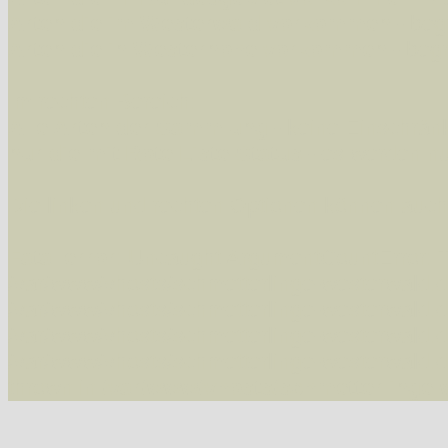
Arten die im Westerwald vorkommen
- beg
Arten die in Westernohe vorkommen
- beg
Im rechten Bereich:
Alle Arten der Sammlung
- keine Einschrän
nur die mit Rote Liste-Status
- es werden nur
Die linken und rechten Optionen können auch
Fatal error
: Uncaught ArgumentCountError: T
/var/www/vhosts/schmetterlinge-westerwald.de/
/var/www/vhosts/schmetterlinge-westerwald.de
/var/www/vhosts/schmetterlinge-westerwald.de
/var/www/vhosts/schmetterlinge-westerwald.de
thrown in
/var/www/vhosts/schmetterlinge-w