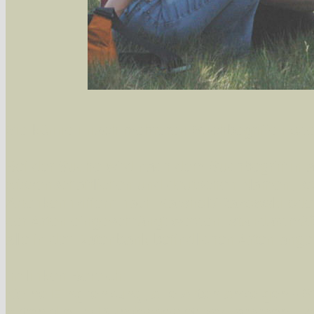
Sie können nach mehreren Suchbegriffen oder
Bei der Suche wird nach dem Suchbegriff in al
wissenschaftlichen und deutschen Namen, so
Artenkennziffern nach Karsholt/Razowski od
der Arten eingeschrängt werden, standardmä
alle in der Datenbank befindlichen Arten ange
Im linken Bereich:
Keine Eingrenzung, alle Arten anzeigen
- S
Arten die im Bundesgebiet vorkommen
- z