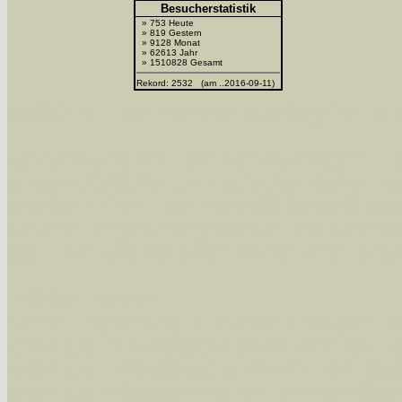
Besucherstatistik
» 753 Heute
» 819 Gestern
» 9128 Monat
» 62613 Jahr
» 1510828 Gesamt
Rekord: 2532 (am ..2016-09-11)
Sie können nach mehreren Suchbegriffen oder
Bei der Suche wird nach dem Suchbegriff in al
wissenschaftlichen und deutschen Namen, so
Artenkennziffern nach Karsholt/Razowski od
der Arten eingeschrängt werden, standardmä
alle in der Datenbank befindlichen Arten ange
Im linken Bereich:
Keine Eingrenzung, alle Arten anzeigen
- S
Arten die im Bundesgebiet vorkommen
- z
Arten die im Westerwald vorkommen
- beg
Arten die in Westernohe vorkommen
- beg