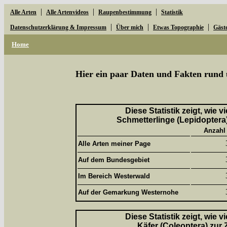
|
|
|
Alle Arten
Alle Artenvideos
Raupenbestimmung
Statistik
|
|
|
Datenschutzerklärung & Impressum
Über mich
Etwas Topographie
Gäst
Home
Hier ein paar Daten und Fakten rund 
Diese Statistik zeigt, wie 
Schmetterlinge (Lepidoptera)
Anzahl
Alle Arten meiner Page
Auf dem Bundesgebiet
Im Bereich Westerwald
Auf der Gemarkung Westernohe
Diese Statistik zeigt, wie 
Käfer (Coleoptera) zur 