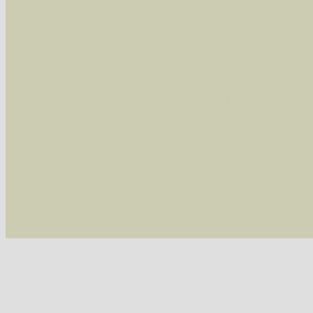
Im rechten Bereich:
Alle Arten der Sammlung
- keine Einschrän
nur die mit Rote Liste-Status
- es werden nur
Die linken und rechten Optionen können auch
Fatal error
: Uncaught ArgumentCountError: T
/var/www/vhosts/schmetterlinge-westerwald.de/
/var/www/vhosts/schmetterlinge-westerwald.de
/var/www/vhosts/schmetterlinge-westerwald.de
/var/www/vhosts/schmetterlinge-westerwald.de/
thrown in
/var/www/vhosts/schmetterlinge-w