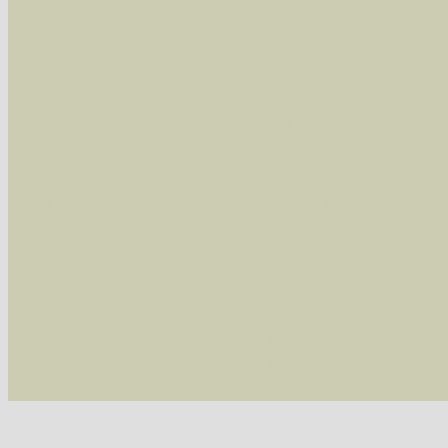
Arten die im Westerwald vorkommen
- beg
Arten die in Westernohe vorkommen
- beg
Im rechten Bereich:
Alle Arten der Sammlung
- keine Einschrän
nur die mit Rote Liste-Status
- es werden nur
Die linken und rechten Optionen können auch
Fatal error
: Uncaught ArgumentCountError: T
/var/www/vhosts/schmetterlinge-westerwald.de/
/var/www/vhosts/schmetterlinge-westerwald.de
/var/www/vhosts/schmetterlinge-westerwald.de
/var/www/vhosts/schmetterlinge-westerwald.de
thrown in
/var/www/vhosts/schmetterlinge-w