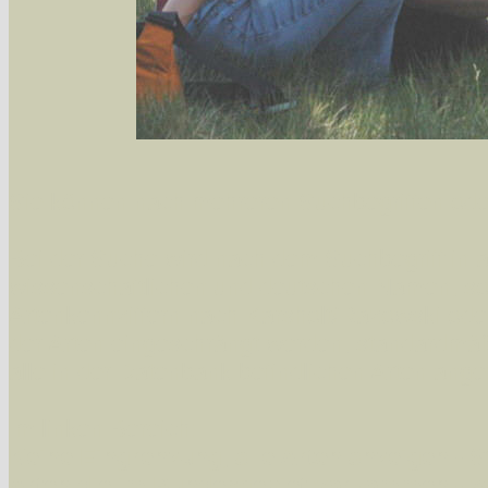
Sie können nach mehreren Suchbegriffen oder
Bei der Suche wird nach dem Suchbegriff in al
wissenschaftlichen und deutschen Namen, so
Artenkennziffern nach Karsholt/Razowski od
der Arten eingeschrängt werden, standardmä
alle in der Datenbank befindlichen Arten ange
Im linken Bereich:
Keine Eingrenzung, alle Arten anzeigen
- S
Arten die im Bundesgebiet vorkommen
- z