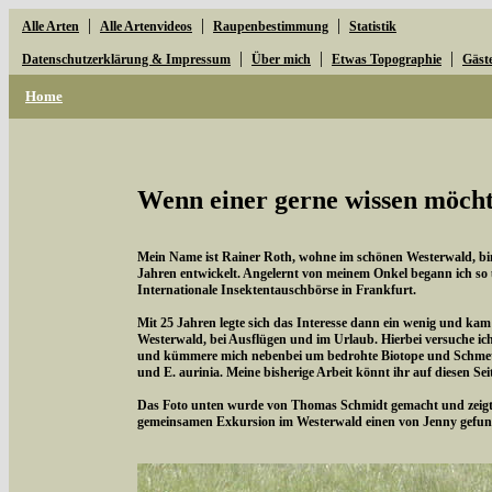
|
|
|
Alle Arten
Alle Artenvideos
Raupenbestimmung
Statistik
|
|
|
Datenschutzerklärung & Impressum
Über mich
Etwas Topographie
Gäst
Home
Wenn einer gerne wissen möchte
Mein Name ist Rainer Roth, wohne im schönen Westerwald, bin 
Jahren entwickelt. Angelernt von meinem Onkel begann ich so
Internationale Insektentauschbörse in Frankfurt.
Mit 25 Jahren legte sich das Interesse dann ein wenig und kam
Westerwald, bei Ausflügen und im Urlaub. Hierbei versuche i
und kümmere mich nebenbei um bedrohte Biotope und Schmette
und E. aurinia. Meine bisherige Arbeit könnt ihr auf diesen Se
Das Foto unten wurde von Thomas Schmidt gemacht und zeigt d
gemeinsamen Exkursion im Westerwald einen von Jenny gefun