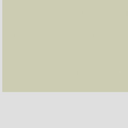
Im rechten Bereich:
Alle Arten der Sammlung
- keine Einschrän
nur die mit Rote Liste-Status
- es werden nur
Die linken und rechten Optionen können auch
Fatal error
: Uncaught ArgumentCountError: T
/var/www/vhosts/schmetterlinge-westerwald.de/
/var/www/vhosts/schmetterlinge-westerwald.de
/var/www/vhosts/schmetterlinge-westerwald.de
/var/www/vhosts/schmetterlinge-westerwald.de
thrown in
/var/www/vhosts/schmetterlinge-w