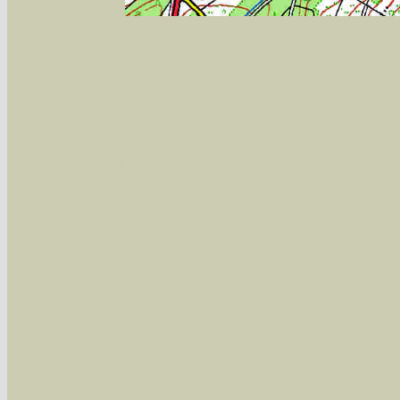
Sie können nach mehreren Suchbegriffen oder
Bei der Suche wird nach dem Suchbegriff in al
wissenschaftlichen und deutschen Namen, so
Artenkennziffern nach Karsholt/Razowski od
der Arten eingeschrängt werden, standardmä
alle in der Datenbank befindlichen Arten ange
Im linken Bereich:
Keine Eingrenzung, alle Arten anzeigen
- S
Arten die im Bundesgebiet vorkommen
- z
Arten die im Westerwald vorkommen
- beg
Arten die in Westernohe vorkommen
- beg