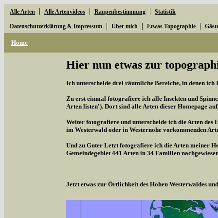
|
|
|
Alle Arten
Alle Artenvideos
Raupenbestimmung
Statistik
|
|
|
Datenschutzerklärung & Impressum
Über mich
Etwas Topographie
Gäst
Home
Hier nun etwas zur topographi
Ich unterscheide drei räumliche Bereiche, in denen ich 
Zu erst einmal fotografiere ich alle Insekten und Spinne
Arten listen'). Dort sind alle Arten dieser Homepage aufg
Weiter fotografiere und unterscheide ich die Arten des 
im Westerwald oder in Westernohe vorkommenden Arten,
Und zu Guter Letzt fotografiere ich die Arten meiner H
Gemeindegebiet 441 Arten in 34 Familien nachgewiesen
Jetzt etwas zur Örtlichkeit des Hohen Westerwaldes u