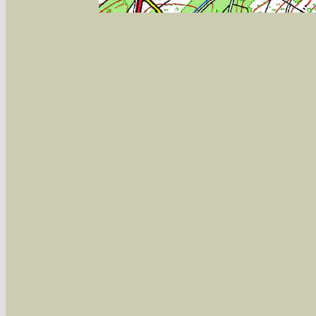
Sie können nach mehreren Suchbegriffen oder
Bei der Suche wird nach dem Suchbegriff in al
wissenschaftlichen und deutschen Namen, so
Artenkennziffern nach Karsholt/Razowski od
der Arten eingeschrängt werden, standardmä
alle in der Datenbank befindlichen Arten ange
Im linken Bereich:
Keine Eingrenzung, alle Arten anzeigen
- S
Arten die im Bundesgebiet vorkommen
- z
Arten die im Westerwald vorkommen
- beg
Arten die in Westernohe vorkommen
- beg