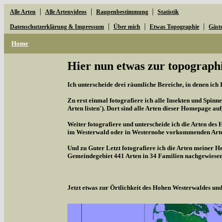
|
|
|
Alle Arten
Alle Artenvideos
Raupenbestimmung
Statistik
|
|
|
Datenschutzerklärung & Impressum
Über mich
Etwas Topographie
Gäst
Home
Hier nun etwas zur topographi
Ich unterscheide drei räumliche Bereiche, in denen ich 
Zu erst einmal fotografiere ich alle Insekten und Spinne
Arten listen'). Dort sind alle Arten dieser Homepage aufg
Weiter fotografiere und unterscheide ich die Arten des 
im Westerwald oder in Westernohe vorkommenden Arten,
Und zu Guter Letzt fotografiere ich die Arten meiner H
Gemeindegebiet 441 Arten in 34 Familien nachgewiesen
Jetzt etwas zur Örtlichkeit des Hohen Westerwaldes u