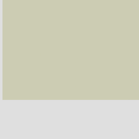
Im rechten Bereich:
Alle Arten der Sammlung
- keine Einschrän
nur die mit Rote Liste-Status
- es werden nur
Die linken und rechten Optionen können auch
Fatal error
: Uncaught ArgumentCountError: T
/var/www/vhosts/schmetterlinge-westerwald.de/
/var/www/vhosts/schmetterlinge-westerwald.de
/var/www/vhosts/schmetterlinge-westerwald.de
/var/www/vhosts/schmetterlinge-westerwald.de
thrown in
/var/www/vhosts/schmetterlinge-w