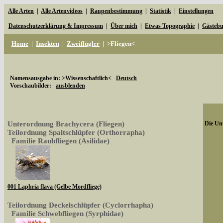
Alle Arten
|
Alle Artenvideos
|
Raupenbestimmung
|
Statistik
|
Einstellungen
Datenschutzerklärung & Impressum
|
Über mich
|
Etwas Topographie
|
Gästeb
Home
|
Insekten
|
Zweiflügler
|
>Fliegen<
Namensausgabe in: >Wissenschaftlich<
Deutsch
Vorschaubilder:
ausblenden
Unterordnung Brachycera (Fliegen)
Die Unt
Teilordnung Spaltschlüpfer (Orthorrapha)
Familie Raubfliegen (Asilidae)
001 Laphria flava (Gelbe Mordfliege)
Teilordnung Deckelschlüpfer (Cyclorrhapha)
Familie Schwebfliegen (Syrphidae)