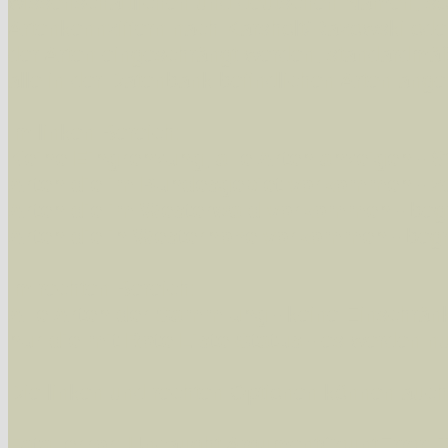
wissenschaftlichen und deutschen Namen, so
Artenkennziffern nach Karsholt/Razowski od
der Arten eingeschrängt werden, standardmä
alle in der Datenbank befindlichen Arten ange
Im linken Bereich:
Keine Eingrenzung, alle Arten anzeigen
- S
Arten die im Bundesgebiet vorkommen
- z
Arten die im Westerwald vorkommen
- beg
Arten die in Westernohe vorkommen
- beg
Im rechten Bereich:
Alle Arten der Sammlung
- keine Einschrän
nur die mit Rote Liste-Status
- es werden nur
Die linken und rechten Optionen können auch
Fatal error
: Uncaught ArgumentCountError: T