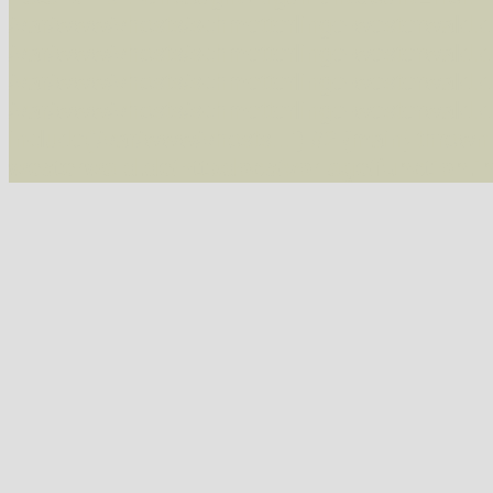
/var/www/vhosts/schmetterlinge-westerwald.de/
/var/www/vhosts/schmetterlinge-westerwald.de
/var/www/vhosts/schmetterlinge-westerwald.de
/var/www/vhosts/schmetterlinge-westerwald.de
include('/var/www/vhosts...') #2 {main} thrown
westerwald.de/httpdocs/vorlage/function.i