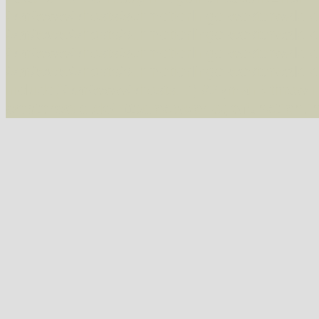
/var/www/vhosts/schmetterlinge-westerwald.de/
/var/www/vhosts/schmetterlinge-westerwald.de
/var/www/vhosts/schmetterlinge-westerwald.de
/var/www/vhosts/schmetterlinge-westerwald.de
include('/var/www/vhosts...') #2 {main} thrown
westerwald.de/httpdocs/vorlage/function.i