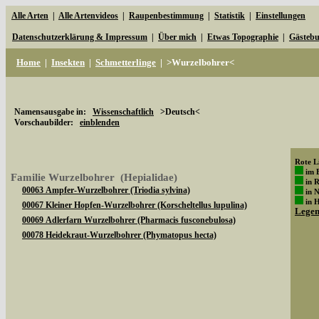
Alle Arten
|
Alle Artenvideos
|
Raupenbestimmung
|
Statistik
|
Einstellungen
Datenschutzerklärung & Impressum
|
Über mich
|
Etwas Topographie
|
Gästeb
Home
|
Insekten
|
Schmetterlinge
|
>Wurzelbohrer<
Namensausgabe in:
Wissenschaftlich
>Deutsch<
Vorschaubilder:
einblenden
Rote Li
im 
Familie Wurzelbohrer (Hepialidae)
in 
00063 Ampfer-Wurzelbohrer (Triodia sylvina)
in 
in 
00067 Kleiner Hopfen-Wurzelbohrer (Korscheltellus lupulina)
Lege
00069 Adlerfarn Wurzelbohrer (Pharmacis fusconebulosa)
00078 Heidekraut-Wurzelbohrer (Phymatopus hecta)