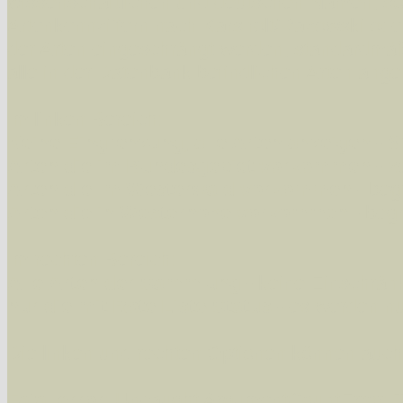
wissenschaftlichen und deutschen Namen, so
Artenkennziffern nach Karsholt/Razowski od
der Arten eingeschrängt werden, standardmä
alle in der Datenbank befindlichen Arten ange
Im linken Bereich:
Keine Eingrenzung, alle Arten anzeigen
- S
Arten die im Bundesgebiet vorkommen
- z
Arten die im Westerwald vorkommen
- beg
Arten die in Westernohe vorkommen
- beg
Im rechten Bereich:
Alle Arten der Sammlung
- keine Einschrän
nur die mit Rote Liste-Status
- es werden nur
Die linken und rechten Optionen können auch
Fatal error
: Uncaught ArgumentCountError: T