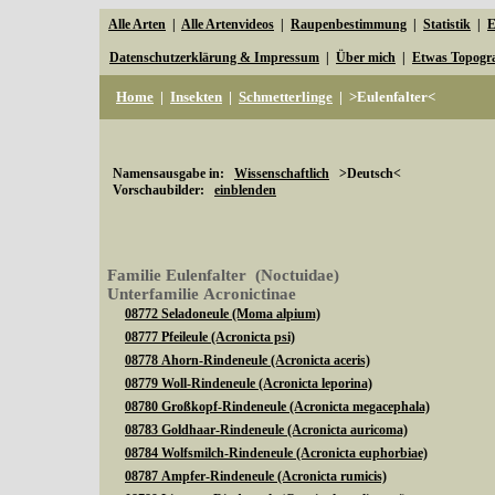
Alle Arten
|
Alle Artenvideos
|
Raupenbestimmung
|
Statistik
|
E
Datenschutzerklärung & Impressum
|
Über mich
|
Etwas Topogr
Home
|
Insekten
|
Schmetterlinge
|
>Eulenfalter<
Namensausgabe in:
Wissenschaftlich
>Deutsch<
Vorschaubilder:
einblenden
Familie Eulenfalter (Noctuidae)
Unterfamilie Acronictinae
08772 Seladoneule (Moma alpium)
08777 Pfeileule (Acronicta psi)
08778 Ahorn-Rindeneule (Acronicta aceris)
08779 Woll-Rindeneule (Acronicta leporina)
08780 Großkopf-Rindeneule (Acronicta megacephala)
08783 Goldhaar-Rindeneule (Acronicta auricoma)
08784 Wolfsmilch-Rindeneule (Acronicta euphorbiae)
08787 Ampfer-Rindeneule (Acronicta rumicis)