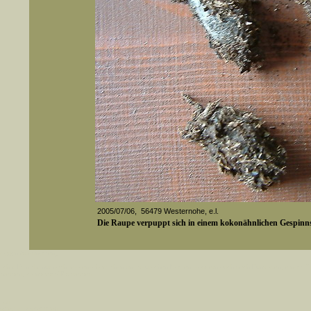
2005/07/06, 56479 Westernohe, e.l.
Die Raupe verpuppt sich in einem kokonähnlichen Gespinnst
er auch Artennamen).
t sich z.B. nicht nur nach wissenschaftlichen und deutschen Namen, sondern auch nach Fundorten, einem 
gt werden, standardmäßig werden
k an
ndesgebiet vorkommen