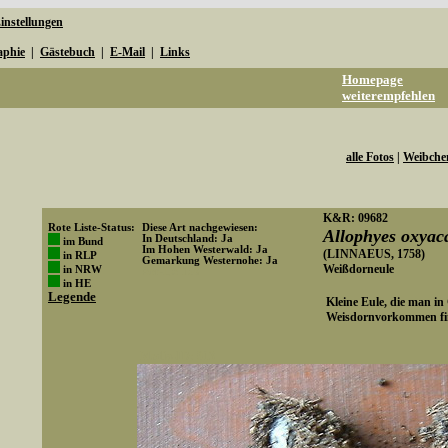
instellungen
aphie
|
Gästebuch
|
E-Mail
|
Links
Homepage
weiterempfehlen
alle Fotos
|
Weibche
K&R: 09682
Rote Liste-Status:
Diese Art nachgewiesen:
Allophyes oxyac
In Deutschland: Ja
im Bund
Im Hohen Westerwald: Ja
(LINNAEUS, 1758)
in RLP
Gemarkung Westernohe: Ja
Weißdorneule
in NRW
Art-ID: 150
in HE
Legende
Kleine Eule, die man in
Weisdornvorkommen fi
Media-ID: 913