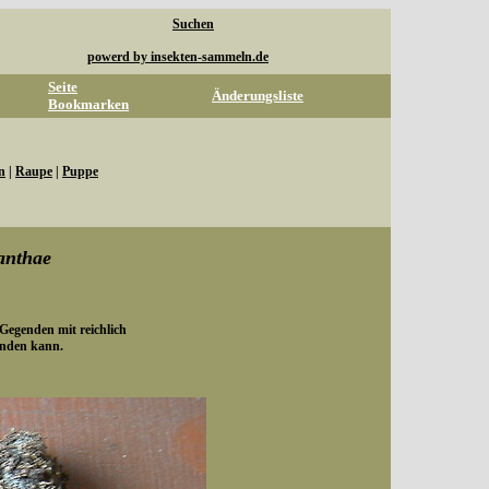
Suchen
powerd by insekten-sammeln.de
Seite
Änderungsliste
Bookmarken
n
|
Raupe
|
Puppe
anthae
 Gegenden mit reichlich
nden kann.