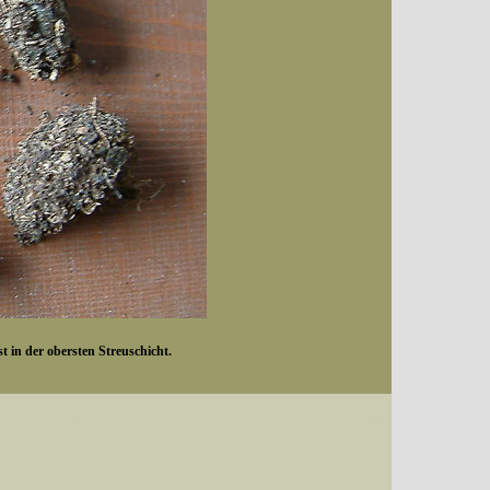
 in der obersten Streuschicht.
Datum (Format: 2008/07/16), Artenkennziffern nach Karsholt/Razowski oder dem EDV-