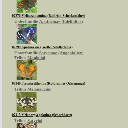
07276 Melitaea diamina (Baldrian-Scheckenfalter)
Unterfamilie
Apaturinae (Edelfalter)
07299 Apatura iris (Großer Schillerfalter)
Unterfamilie
Satyrinae (Augenfalter)
Tribus
Maniolini
07340 Pyronia tithonus (Rotbraunes Ochsenauge)
Tribus
Melanargiini
07415 Melanargia galathea (Schachbrett)
Tribus
Satyrini