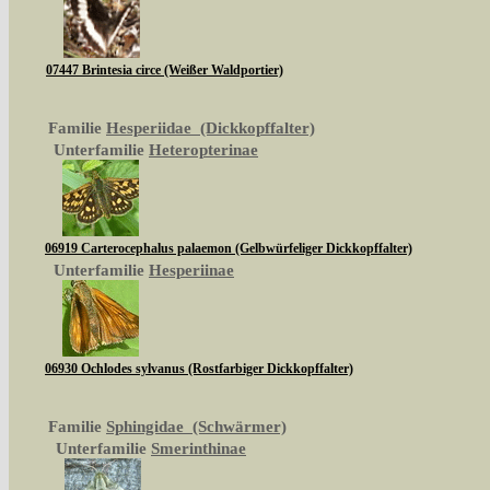
07447 Brintesia circe (Weißer Waldportier)
Familie
Hesperiidae (Dickkopffalter)
Unterfamilie
Heteropterinae
06919 Carterocephalus palaemon (Gelbwürfeliger Dickkopffalter)
Unterfamilie
Hesperiinae
06930 Ochlodes sylvanus (Rostfarbiger Dickkopffalter)
Familie
Sphingidae (Schwärmer)
Unterfamilie
Smerinthinae