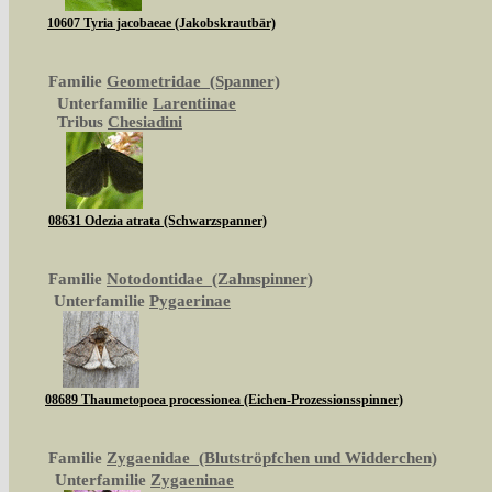
10607 Tyria jacobaeae (Jakobskrautbär)
Familie
Geometridae (Spanner)
Unterfamilie
Larentiinae
Tribus
Chesiadini
08631 Odezia atrata (Schwarzspanner)
Familie
Notodontidae (Zahnspinner)
Unterfamilie
Pygaerinae
08689 Thaumetopoea processionea (Eichen-Prozessionsspinner)
Familie
Zygaenidae (Blutströpfchen und Widderchen)
Unterfamilie
Zygaeninae