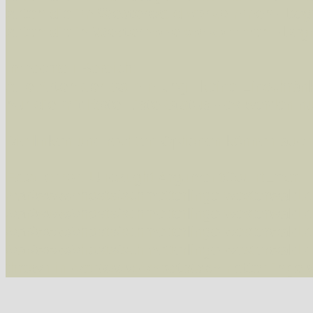
Arten die im Westerwald vorkommen
- beg
Arten die in Westernohe vorkommen
- beg
Im rechten Bereich:
Alle Arten der Sammlung
- keine Einschrän
nur die mit Rote Liste-Status
- es werden nur
Die linken und rechten Optionen können auch
Fatal error
: Uncaught ArgumentCountError: T
/var/www/vhosts/schmetterlinge-westerwald.de/
/var/www/vhosts/schmetterlinge-westerwald.de
/var/www/vhosts/schmetterlinge-westerwald.de
/var/www/vhosts/schmetterlinge-westerwald.de/
thrown in
/var/www/vhosts/schmetterlinge-w