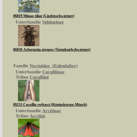
06819 Mimas tiliae (Lindenschwärmer)
Unterfamilie
Sphinginae
06830 Acherontia atropos (Totenkopfschwärmer)
Familie
Noctuidae (Eulenfalter)
Unterfamilie
Cuculliinae
Tribus
Cuculliini
09233 Cucullia verbasci (Königskerzen-Mönch)
Unterfamilie
Arctiinae
Tribus
Arctiini