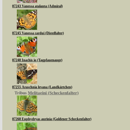
07243 Vanessa atalanta (Admiral)
07245 Vanessa cardui (Distelfalter)
07248 Inachis io (Tagpfauenauge)
07255 Araschnia levana (Landkärtchen)
Tribus
Melitaeini (Scheckenfalter)
07268 Euphydryas aurinia (Goldener Scheckenfalter)