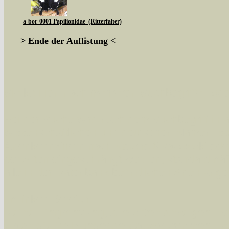
a-bor-0001 Papilionidae (Ritterfalter)
> Ende der Auflistung <
Sie können nach mehreren Suchbegriffen oder
Bei der Suche wird nach dem Suchbegriff in al
wissenschaftlichen und deutschen Namen, so
Artenkennziffern nach Karsholt/Razowski od
der Arten eingeschrängt werden, standardmä
alle in der Datenbank befindlichen Arten ange
Im linken Bereich:
Keine Eingrenzung, alle Arten anzeigen
- S
Arten die im Bundesgebiet vorkommen
- z