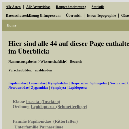
|
|
|
Alle Arten
Alle Artenvideos
Raupenbestimmung
Statistik
|
|
|
Datenschutzerklärung & Impressum
Über mich
Etwas Topographie
Gäst
Home
Hier sind alle 44 auf dieser Page enthal
im Überblick:
Namensausgabe in: >Wissenschaftlich<
Deutsch
Vorschaubilder:
ausblenden
Papilionidae
|
Lycaenidae
|
Nymphalidae
|
Hesperiidae
|
Sphingidae
|
Noctuidae
|
G
Notodontidae
|
Zygaenidae
|
Symphyta
|
Lepidoptera
Klasse
insecta (Insekten)
Ordnung
Lepidoptera (Schmetterlinge)
Familie
Papilionidae (Ritterfalter)
Unterfamilie
Parnassiinae