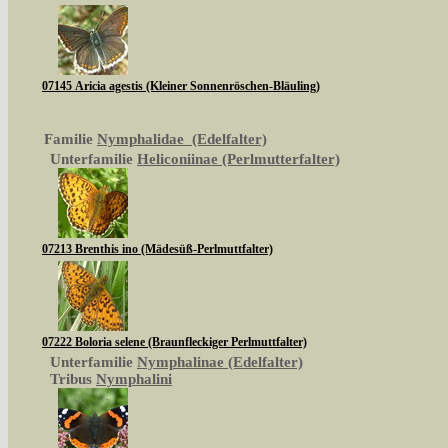
07145 Aricia agestis (Kleiner Sonnenröschen-Bläuling)
Familie
Nymphalidae (Edelfalter)
Unterfamilie
Heliconiinae (Perlmutterfalter)
07213 Brenthis ino (Mädesüß-Perlmuttfalter)
07222 Boloria selene (Braunfleckiger Perlmuttfalter)
Unterfamilie
Nymphalinae (Edelfalter)
Tribus
Nymphalini