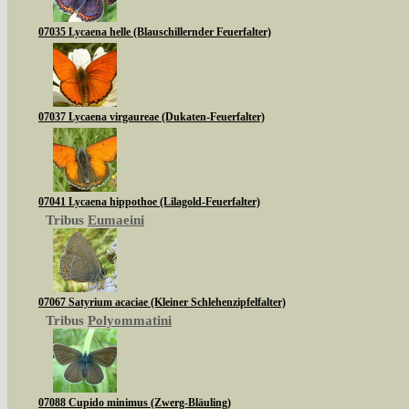
07035 Lycaena helle (Blauschillernder Feuerfalter)
07037 Lycaena virgaureae (Dukaten-Feuerfalter)
07041 Lycaena hippothoe (Lilagold-Feuerfalter)
Tribus
Eumaeini
07067 Satyrium acaciae (Kleiner Schlehenzipfelfalter)
Tribus
Polyommatini
07088 Cupido minimus (Zwerg-Bläuling)