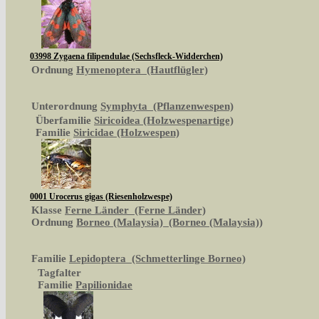
03998 Zygaena filipendulae (Sechsfleck-Widderchen)
Ordnung
Hymenoptera (Hautflügler)
Unterordnung
Symphyta (Pflanzenwespen)
Überfamilie
Siricoidea (Holzwespenartige)
Familie
Siricidae (Holzwespen)
0001 Urocerus gigas (Riesenholzwespe)
Klasse
Ferne Länder (Ferne Länder)
Ordnung
Borneo (Malaysia) (Borneo (Malaysia))
Familie
Lepidoptera (Schmetterlinge Borneo)
Tagfalter
Familie
Papilionidae