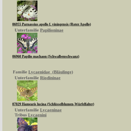
06955 Parnassius apollo f. viningensis (Roter Apollo)
Unterfamilie
Papilioninae
06960 Papilio machaon (Schwalbenschwanz)
Familie
Lycaenidae (Bläulinge)
Unterfamilie
Riodininae
07029 Hamearis lucina (Schlüsselblumen-Würfelfalter)
Unterfamilie
Lycaeninae
Tribus
Lycaenini