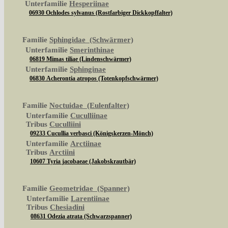
Unterfamilie
Hesperiinae
06930 Ochlodes sylvanus (Rostfarbiger Dickkopffalter)
Familie
Sphingidae (Schwärmer)
Unterfamilie
Smerinthinae
06819 Mimas tiliae (Lindenschwärmer)
Unterfamilie
Sphinginae
06830 Acherontia atropos (Totenkopfschwärmer)
Familie
Noctuidae (Eulenfalter)
Unterfamilie
Cuculliinae
Tribus
Cuculliini
09233 Cucullia verbasci (Königskerzen-Mönch)
Unterfamilie
Arctiinae
Tribus
Arctiini
10607 Tyria jacobaeae (Jakobskrautbär)
Familie
Geometridae (Spanner)
Unterfamilie
Larentiinae
Tribus
Chesiadini
08631 Odezia atrata (Schwarzspanner)