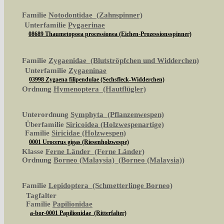
Familie
Notodontidae (Zahnspinner)
Unterfamilie
Pygaerinae
08689 Thaumetopoea processionea (Eichen-Prozessionsspinner)
Familie
Zygaenidae (Blutströpfchen und Widderchen)
Unterfamilie
Zygaeninae
03998 Zygaena filipendulae (Sechsfleck-Widderchen)
Ordnung
Hymenoptera (Hautflügler)
Unterordnung
Symphyta (Pflanzenwespen)
Überfamilie
Siricoidea (Holzwespenartige)
Familie
Siricidae (Holzwespen)
0001 Urocerus gigas (Riesenholzwespe)
Klasse
Ferne Länder (Ferne Länder)
Ordnung
Borneo (Malaysia) (Borneo (Malaysia))
Familie
Lepidoptera (Schmetterlinge Borneo)
Tagfalter
Familie
Papilionidae
a-bor-0001 Papilionidae (Ritterfalter)