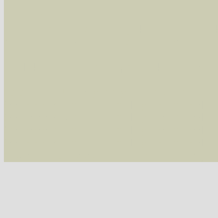
Im rechten Bereich:
Alle Arten der Sammlung
- keine Einschrän
nur die mit Rote Liste-Status
- es werden nur
Die linken und rechten Optionen können auch
Fatal error
: Uncaught ArgumentCountError: T
/var/www/vhosts/schmetterlinge-westerwald.de/
/var/www/vhosts/schmetterlinge-westerwald.de
/var/www/vhosts/schmetterlinge-westerwald.de
/var/www/vhosts/schmetterlinge-westerwald.de/
thrown in
/var/www/vhosts/schmetterlinge-w