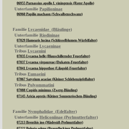
06955 Parnassius apollo f. viningensis (Roter Apollo)
Unterfamilie
Papilioninae
06960 Papilio machaon (Schwalbenschwanz)
Familie
Lycaenidae (Bläulinge)
Unterfamilie
Riodininae
07029 Hamearis lucina (Schlüsselblumen-Würfelfalter)
Unterfamilie
Lycaeninae
Tribus
Lycaenini
07035 Lycaena helle (Blauschillernder Feuerfalter)
07037 Lycaena virgaureae (Dukaten-Feuerfalter)
07041 Lycaena hippothoe (Lilagold-Feuerfalter)
Tribus
Eumaeini
07067 Satyrium acaciae (Kleiner Schlehenzipfelfalter)
Tribus
Polyommatini
07088 Cupido minimus (Zwerg-Bläuling)
07145 Aricia agestis (Kleiner Sonnenröschen-Bläuling)
Familie
Nymphalidae (Edelfalter)
Unterfamilie
Heliconiinae (Perlmutterfalter)
07213 Brenthis ino (Mädesüß-Perlmuttfalter)
07222 Boloria selene (Braunfleckiger Perlmuttfalter)