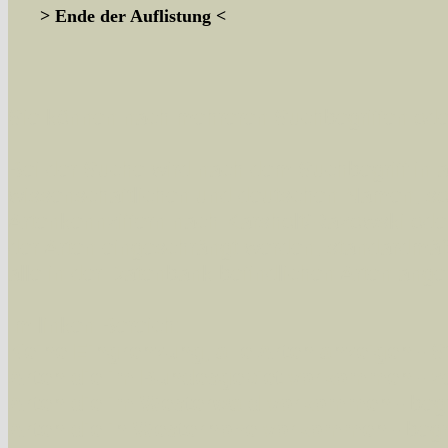
> Ende der Auflistung <
Sie können nach mehreren Suchbegriffen oder
Bei der Suche wird nach dem Suchbegriff in al
wissenschaftlichen und deutschen Namen, so
Artenkennziffern nach Karsholt/Razowski od
der Arten eingeschrängt werden, standardmä
alle in der Datenbank befindlichen Arten ange
Im linken Bereich:
Keine Eingrenzung, alle Arten anzeigen
- S
Arten die im Bundesgebiet vorkommen
- z
Arten die im Westerwald vorkommen
- beg
Arten die in Westernohe vorkommen
- beg