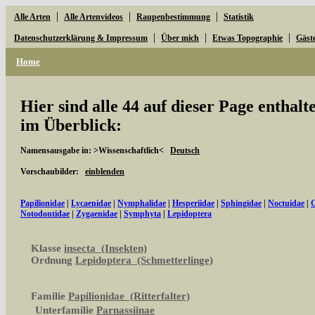
|
|
|
Alle Arten
Alle Artenvideos
Raupenbestimmung
Statistik
|
|
|
Datenschutzerklärung & Impressum
Über mich
Etwas Topographie
Gäst
Home
Hier sind alle 44 auf dieser Page enthal
im Überblick:
Namensausgabe in: >Wissenschaftlich<
Deutsch
Vorschaubilder:
einblenden
Papilionidae
|
Lycaenidae
|
Nymphalidae
|
Hesperiidae
|
Sphingidae
|
Noctuidae
|
G
Notodontidae
|
Zygaenidae
|
Symphyta
|
Lepidoptera
Klasse
insecta (Insekten)
Ordnung
Lepidoptera (Schmetterlinge)
Familie
Papilionidae (Ritterfalter)
Unterfamilie
Parnassiinae