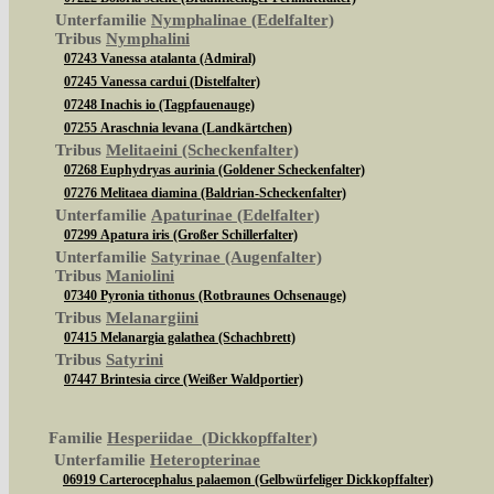
Unterfamilie
Nymphalinae (Edelfalter)
Tribus
Nymphalini
07243 Vanessa atalanta (Admiral)
07245 Vanessa cardui (Distelfalter)
07248 Inachis io (Tagpfauenauge)
07255 Araschnia levana (Landkärtchen)
Tribus
Melitaeini (Scheckenfalter)
07268 Euphydryas aurinia (Goldener Scheckenfalter)
07276 Melitaea diamina (Baldrian-Scheckenfalter)
Unterfamilie
Apaturinae (Edelfalter)
07299 Apatura iris (Großer Schillerfalter)
Unterfamilie
Satyrinae (Augenfalter)
Tribus
Maniolini
07340 Pyronia tithonus (Rotbraunes Ochsenauge)
Tribus
Melanargiini
07415 Melanargia galathea (Schachbrett)
Tribus
Satyrini
07447 Brintesia circe (Weißer Waldportier)
Familie
Hesperiidae (Dickkopffalter)
Unterfamilie
Heteropterinae
06919 Carterocephalus palaemon (Gelbwürfeliger Dickkopffalter)