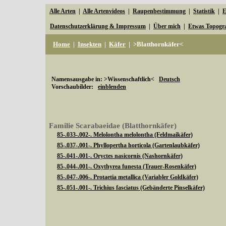
Alle Arten
|
Alle Artenvideos
|
Raupenbestimmung
|
Statistik
|
E
Datenschutzerklärung & Impressum
|
Über mich
|
Etwas Topogr
Home
|
Insekten
|
Käfer
|
>Blatthornkäfer<
Namensausgabe in: >Wissenschaftlich<
Deutsch
Vorschaubilder:
einblenden
Familie Scarabaeidae (Blatthornkäfer)
85-.033-.002-. Melolontha melolontha (Feldmaikäfer)
85-.037-.001-. Phyllopertha horticola (Gartenlaubkäfer)
85-.041-.001-. Oryctes nasicornis (Nashornkäfer)
85-.044-.001-. Oxythyrea funesta (Trauer-Rosenkäfer)
85-.047-.006-. Protaetia metallica (Variabler Goldkäfer)
85-.051-.001-. Trichius fasciatus (Gebänderte Pinselkäfer)