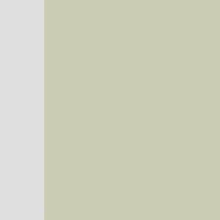
Sie können nach mehreren Suchbegriffen oder Arten gleichzeitig suchen (Familien od
Bei der Suche wird nach dem Suchbegriff in allen Datenbankfeldern gesucht. So läß
Code bei Käfern suchen.
Mit diesen Knöpfen kann die Anzahl der Arten eingeschrän
alle in der Datenbank befindlichen Arten angezeigt. Sie haben folgende Möglichkeiten:
Im linken Bereich:
Keine Eingrenzung, alle Arten anzeigen
- Standard, zeigt alle Arten der Datenban
Arten die im Bundesgebiet vorkommen
- zeigt nur die Arten an, die auf dem Bu