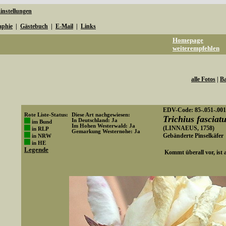
instellungen
aphie
|
Gästebuch
|
E-Mail
|
Links
Homepage
weiterempfehlen
alle Fotos
|
Ba
EDV-Code: 85-.051-.001
Rote Liste-Status:
Diese Art nachgewiesen:
Trichius fasciat
In Deutschland: Ja
im Bund
Im Hohen Westerwald: Ja
(LINNAEUS, 1758)
in RLP
Gemarkung Westernohe: Ja
Gebänderte Pinselkäfer
in NRW
Art-ID: 496
in HE
Legende
Kommt überall vor, ist a
Media-ID: 2270