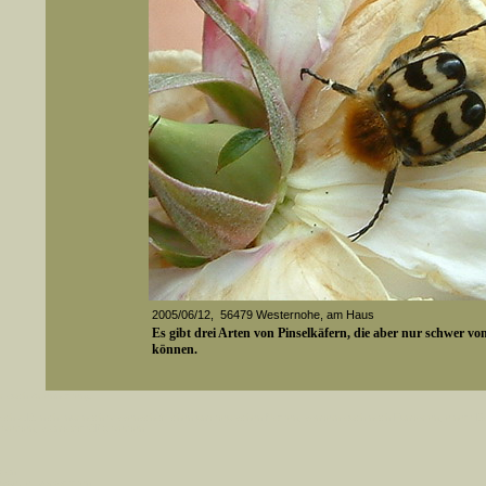
2005/06/12, 56479 Westernohe, am Haus
Es gibt drei Arten von Pinselkäfern, die aber nur schwer v
können.
er auch Artennamen).
Media-ID: 2271
t sich z.B. nicht nur nach wissenschaftlichen und deutschen Namen, sondern auch nach Fundorten, einem 
gt werden, standardmäßig werden
k an
ndesgebiet vorkommen