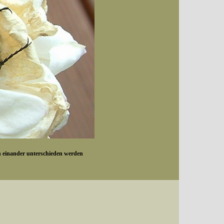
on einander unterschieden werden
Datum (Format: 2008/07/16), Artenkennziffern nach Karsholt/Razowski oder dem EDV-