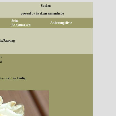
Suchen
powerd by insekten-sammeln.de
Seite
Änderungsliste
Bookmarken
lz/Paarung
-.
us
ber nicht so häufig.