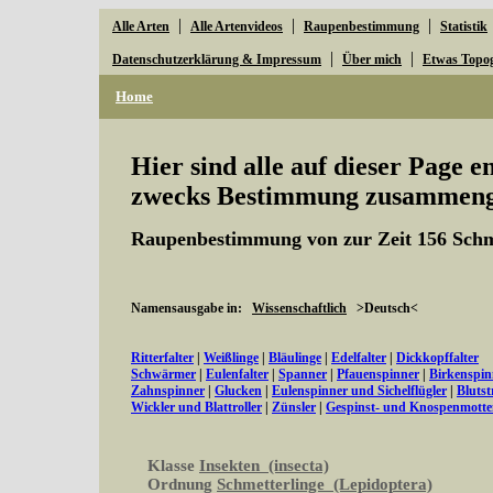
|
|
|
Alle Arten
Alle Artenvideos
Raupenbestimmung
Statistik
|
|
Datenschutzerklärung & Impressum
Über mich
Etwas Topo
Home
Hier sind alle auf dieser Page 
zwecks Bestimmung zusammenge
Raupenbestimmung von zur Zeit 156 Schm
Namensausgabe in:
Wissenschaftlich
>Deutsch<
Ritterfalter
|
Weißlinge
|
Bläulinge
|
Edelfalter
|
Dickkopffalter
Schwärmer
|
Eulenfalter
|
Spanner
|
Pfauenspinner
|
Birkenspin
Zahnspinner
|
Glucken
|
Eulenspinner und Sichelflügler
|
Bluts
Wickler und Blattroller
|
Zünsler
|
Gespinst- und Knospenmott
Klasse
Insekten (insecta)
Ordnung
Schmetterlinge (Lepidoptera)