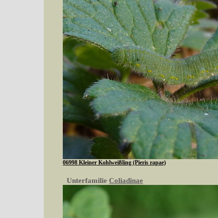
06998 Kleiner Kohlweißling (Pieris rapae)
Unterfamilie
Coliadinae