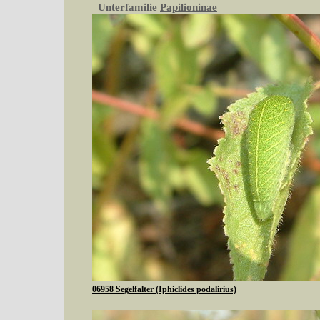
Unterfamilie
Papilioninae
06958 Segelfalter (Iphiclides podalirius)