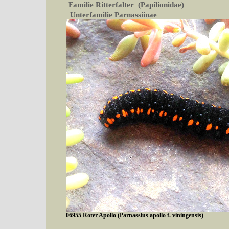
Familie
Ritterfalter (Papilionidae)
Unterfamilie
Parnassiinae
06955 Roter Apollo (Parnassius apollo f. viningensis)