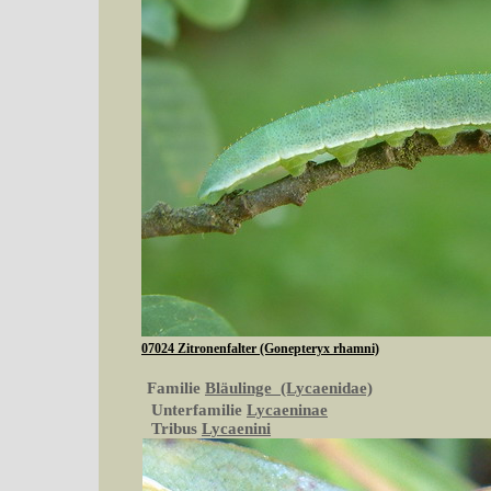
07024 Zitronenfalter (Gonepteryx rhamni)
Familie
Bläulinge (Lycaenidae)
Unterfamilie
Lycaeninae
Tribus
Lycaenini