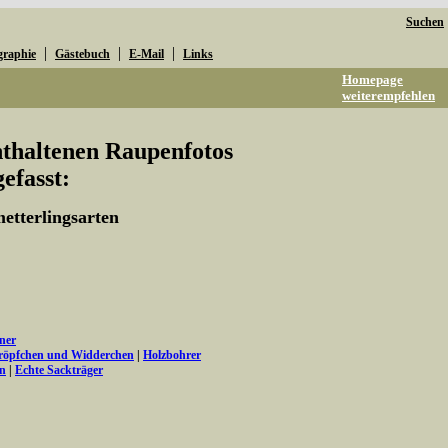
Suchen
|
|
|
graphie
Gästebuch
E-Mail
Links
Homepage
weiterempfehlen
enthaltenen Raupenfotos
fasst:
etterlingsarten
ner
tröpfchen und Widderchen
|
Holzbohrer
en
|
Echte Sackträger