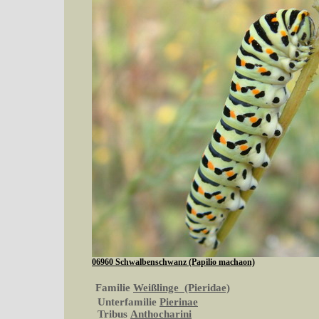
06960 Schwalbenschwanz (Papilio machaon)
Familie
Weißlinge (Pieridae)
Unterfamilie
Pierinae
Tribus
Anthocharini