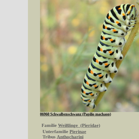
06960 Schwalbenschwanz (Papilio machaon)
Familie
Weißlinge (Pieridae)
Unterfamilie
Pierinae
Tribus
Anthocharini