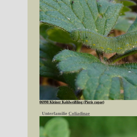
06998 Kleiner Kohlweißling (Pieris rapae)
Unterfamilie
Coliadinae