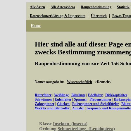
|
|
|
Alle Arten
Alle Artenvideos
Raupenbestimmung
Statistik
|
|
Datenschutzerklärung & Impressum
Über mich
Etwas Topo
Home
Hier sind alle auf dieser Page 
zwecks Bestimmung zusammenge
Raupenbestimmung von zur Zeit 156 Schm
Namensausgabe in:
Wissenschaftlich
>Deutsch<
Ritterfalter
|
Weißlinge
|
Bläulinge
|
Edelfalter
|
Dickkopffalter
Schwärmer
|
Eulenfalter
|
Spanner
|
Pfauenspinner
|
Birkenspin
Zahnspinner
|
Glucken
|
Eulenspinner und Sichelflügler
|
Bluts
Wickler und Blattroller
|
Zünsler
|
Gespinst- und Knospenmott
Klasse
Insekten (insecta)
Ordnung
Schmetterlinge (Lepidoptera)