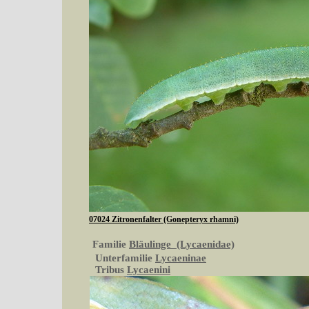
07024 Zitronenfalter (Gonepteryx rhamni)
Familie
Bläulinge (Lycaenidae)
Unterfamilie
Lycaeninae
Tribus
Lycaenini