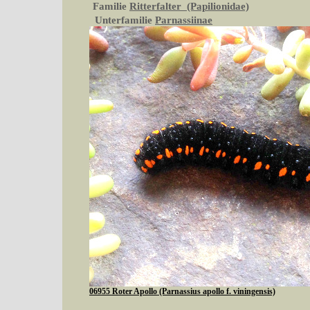
Familie
Ritterfalter (Papilionidae)
Unterfamilie
Parnassiinae
06955 Roter Apollo (Parnassius apollo f. viningensis)