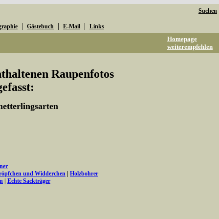
Suchen
|
|
|
graphie
Gästebuch
E-Mail
Links
Homepage
weiterempfehlen
enthaltenen Raupenfotos
fasst:
etterlingsarten
ner
tröpfchen und Widderchen
|
Holzbohrer
en
|
Echte Sackträger