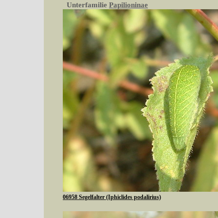
Unterfamilie
Papilioninae
06958 Segelfalter (Iphiclides podalirius)