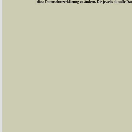
diese Datenschutzerklärung zu ändern. Die jeweils aktuelle D
Sie können nach mehreren Suchbegriffen oder
Bei der Suche wird nach dem Suchbegriff in al
wissenschaftlichen und deutschen Namen, so
Artenkennziffern nach Karsholt/Razowski od
der Arten eingeschrängt werden, standardmä
alle in der Datenbank befindlichen Arten ange
Im linken Bereich:
Keine Eingrenzung, alle Arten anzeigen
- S
Arten die im Bundesgebiet vorkommen
- z
Arten die im Westerwald vorkommen
- beg
Arten die in Westernohe vorkommen
- beg