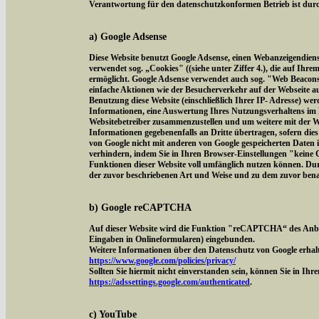
Verantwortung für den datenschutzkonformen Betrieb ist durch
a) Google Adsense
Diese Website benutzt Google Adsense, einen Webanzeigendien
verwendet sog. „Cookies" ((siehe unter Ziffer 4.), die auf Ih
ermöglicht. Google Adsense verwendet auch sog. "Web Beacon
einfache Aktionen wie der Besucherverkehr auf der Webseite 
Benutzung diese Website (einschließlich Ihrer IP- Adresse) we
Informationen, eine Auswertung Ihres Nutzungsverhaltens im 
Websitebetreiber zusammenzustellen und um weitere mit der W
Informationen gegebenenfalls an Dritte übertragen, sofern dies
von Google nicht mit anderen von Google gespeicherten Daten 
verhindern, indem Sie in Ihren Browser-Einstellungen "keine Co
Funktionen dieser Website voll umfänglich nutzen können. Dur
der zuvor beschriebenen Art und Weise und zu dem zuvor ben
b) Google reCAPTCHA
Auf dieser Website wird die Funktion "reCAPTCHA“ des Anbi
Eingaben in Onlineformularen) eingebunden.
Weitere Informationen über den Datenschutz von Google erhalt
https://www.google.com/policies/privacy/
Sollten Sie hiermit nicht einverstanden sein, können Sie in Ih
https://adssettings.google.com/authenticated
.
c) YouTube