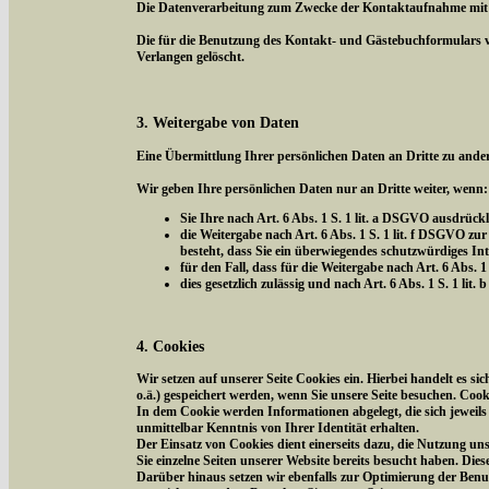
Die Datenverarbeitung zum Zwecke der Kontaktaufnahme mit uns 
Die für die Benutzung des Kontakt- und Gästebuchformulars 
Verlangen gelöscht.
3. Weitergabe von Daten
Eine Übermittlung Ihrer persönlichen Daten an Dritte zu ander
Wir geben Ihre persönlichen Daten nur an Dritte weiter, wenn:
Sie Ihre nach Art. 6 Abs. 1 S. 1 lit. a DSGVO ausdrückl
die Weitergabe nach Art. 6 Abs. 1 S. 1 lit. f DSGVO 
besteht, dass Sie ein überwiegendes schutzwürdiges In
für den Fall, dass für die Weitergabe nach Art. 6 Abs. 1
dies gesetzlich zulässig und nach Art. 6 Abs. 1 S. 1 li
4. Cookies
Wir setzen auf unserer Seite Cookies ein. Hierbei handelt es s
o.ä.) gespeichert werden, wenn Sie unsere Seite besuchen. Coo
In dem Cookie werden Informationen abgelegt, die sich jeweil
unmittelbar Kenntnis von Ihrer Identität erhalten.
Der Einsatz von Cookies dient einerseits dazu, die Nutzung un
Sie einzelne Seiten unserer Website bereits besucht haben. Die
Darüber hinaus setzen wir ebenfalls zur Optimierung der Benut