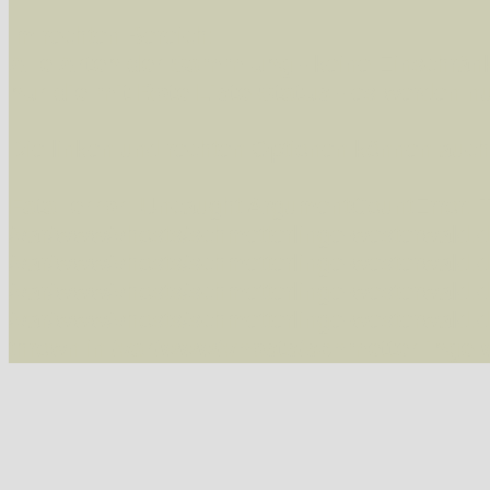
Im rechten Bereich:
Alle Arten der Sammlung
- keine Einschrän
nur die mit Rote Liste-Status
- es werden nur
Die linken und rechten Optionen können auch
Fatal error
: Uncaught ArgumentCountError: T
/var/www/vhosts/schmetterlinge-westerwald.de/
/var/www/vhosts/schmetterlinge-westerwald.de
/var/www/vhosts/schmetterlinge-westerwald.de
/var/www/vhosts/schmetterlinge-westerwald.de/
thrown in
/var/www/vhosts/schmetterlinge-w