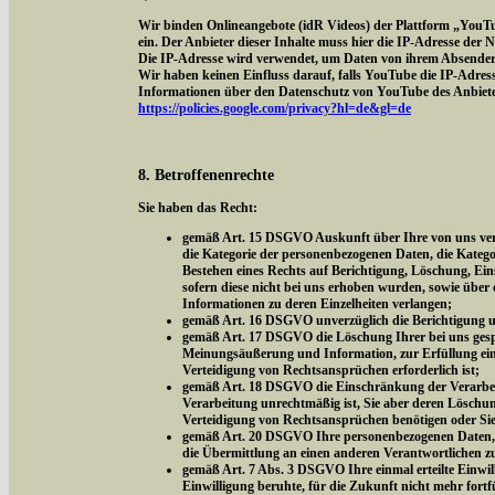
Wir binden Onlineangebote (idR Videos) der Plattform „YouT
ein. Der Anbieter dieser Inhalte muss hier die IP-Adresse der
Die IP-Adresse wird verwendet, um Daten von ihrem Absender z
Wir haben keinen Einfluss darauf, falls YouTube die IP-Adresse 
Informationen über den Datenschutz von YouTube des Anbieter
https://policies.google.com/privacy?hl=de&gl=de
8. Betroffenenrechte
Sie haben das Recht:
gemäß Art. 15 DSGVO Auskunft über Ihre von uns vera
die Kategorie der personenbezogenen Daten, die Kateg
Bestehen eines Rechts auf Berichtigung, Löschung, Ei
sofern diese nicht bei uns erhoben wurden, sowie über 
Informationen zu deren Einzelheiten verlangen;
gemäß Art. 16 DSGVO unverzüglich die Berichtigung un
gemäß Art. 17 DSGVO die Löschung Ihrer bei uns gespe
Meinungsäußerung und Information, zur Erfüllung eine
Verteidigung von Rechtsansprüchen erforderlich ist;
gemäß Art. 18 DSGVO die Einschränkung der Verarbeitu
Verarbeitung unrechtmäßig ist, Sie aber deren Löschu
Verteidigung von Rechtsansprüchen benötigen oder Si
gemäß Art. 20 DSGVO Ihre personenbezogenen Daten, di
die Übermittlung an einen anderen Verantwortlichen z
gemäß Art. 7 Abs. 3 DSGVO Ihre einmal erteilte Einwill
Einwilligung beruhte, für die Zukunft nicht mehr fort