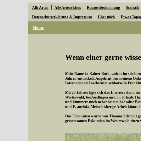
|
|
|
Alle Arten
Alle Artenvideos
Raupenbestimmung
Statistik
|
|
Datenschutzerklärung & Impressum
Über mich
Etwas Topo
Home
Wenn einer gerne wisse
Mein Name ist Rainer Roth, wohne im schönen W
Jahren entwickelt. Angelernt von meinem Onke
Internationale Insektentauschbörse in Frankfu
Mit 25 Jahren legte sich das Interesse dann ei
Westerwald, bei Ausflügen und im Urlaub. Hie
und kümmere mich nebenbei um bedrohte Bioto
und E. aurinia. Meine bisherige Arbeit könnt i
Das Foto unten wurde von Thomas Schmidt gema
gemeinsamen Exkursion im Westerwald einen 