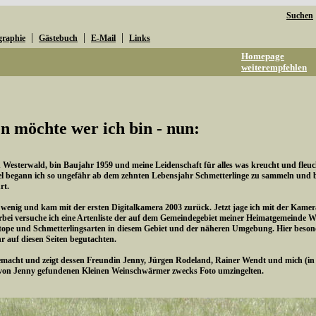
Suchen
|
|
|
graphie
Gästebuch
E-Mail
Links
Homepage
weiterempfehlen
n möchte wer ich bin - nun:
esterwald, bin Baujahr 1959 und meine Leidenschaft für alles was kreucht und fleucht 
l begann ich so ungefähr ab dem zehnten Lebensjahr Schmetterlinge zu sammeln und be
rt.
n wenig und kam mit der ersten Digitalkamera 2003 zurück. Jetzt jage ich mit der Kame
rbei versuche ich eine Artenliste der auf dem Gemeindegebiet meiner Heimatgemeinde 
pe und Schmetterlingsarten in diesem Gebiet und der näheren Umgebung. Hier besonde
hr auf diesen Seiten begutachten.
cht und zeigt dessen Freundin Jenny, Jürgen Rodeland, Rainer Wendt und mich (in de
von Jenny gefundenen Kleinen Weinschwärmer zwecks Foto umzingelten.