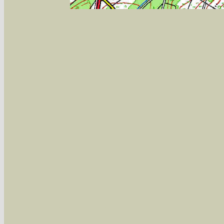
Sie können nach mehreren Suchbegriffen oder
Bei der Suche wird nach dem Suchbegriff in al
wissenschaftlichen und deutschen Namen, so
Artenkennziffern nach Karsholt/Razowski od
der Arten eingeschrängt werden, standardmä
alle in der Datenbank befindlichen Arten ange
Im linken Bereich:
Keine Eingrenzung, alle Arten anzeigen
- S
Arten die im Bundesgebiet vorkommen
- z
Arten die im Westerwald vorkommen
- beg
Arten die in Westernohe vorkommen
- beg