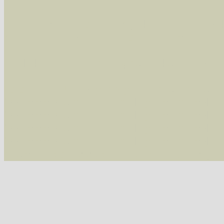
Im rechten Bereich:
Alle Arten der Sammlung
- keine Einschrän
nur die mit Rote Liste-Status
- es werden nur
Die linken und rechten Optionen können auch
Fatal error
: Uncaught ArgumentCountError: T
/var/www/vhosts/schmetterlinge-westerwald.de/
/var/www/vhosts/schmetterlinge-westerwald.de
/var/www/vhosts/schmetterlinge-westerwald.de
/var/www/vhosts/schmetterlinge-westerwald.de
thrown in
/var/www/vhosts/schmetterlinge-w