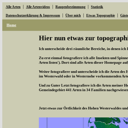
|
|
|
Alle Arten
Alle Artenvideos
Raupenbestimmung
Statistik
|
|
|
Datenschutzerklärung & Impressum
Über mich
Etwas Topographie
Gäst
Home
Hier nun etwas zur topographi
Ich unterscheide drei räumliche Bereiche, in denen ich 
Zu erst einmal fotografiere ich alle Insekten und Spinne
Arten listen'). Dort sind alle Arten dieser Homepage aufg
Weiter fotografiere und unterscheide ich die Arten des 
im Westerwald oder in Westernohe vorkommenden Arten,
Und zu Guter Letzt fotografiere ich die Arten meiner H
Gemeindegebiet 441 Arten in 34 Familien nachgewiesen
Jetzt etwas zur Örtlichkeit des Hohen Westerwaldes u