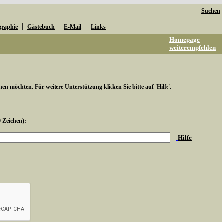
Suchen
|
|
|
graphie
Gästebuch
E-Mail
Links
Homepage
weiterempfehlen
hen möchten. Für weitere Unterstützung klicken Sie bitte auf 'Hilfe'.
0 Zeichen):
Hilfe