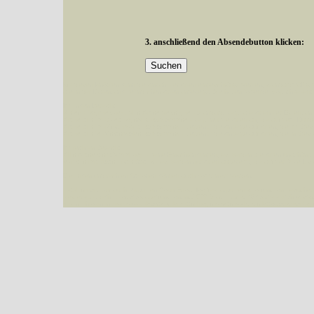
3. anschließend den Absendebutton klicken:
Mit diesen Knöpfen kann die Anzahl der Arten eingeschrängt werden, standardmäßig
alle in der Datenbank befindlichen Arten angezeigt. Sie haben folgende Möglichkeiten:
Im linken Bereich:
Keine Eingrenzung, alle Arten anzeigen
- Standard, zeigt alle Arten der Datenban
Arten die im Bundesgebiet vorkommen
- zeigt nur die Arten an, die auf dem Bu
Arten die im Westerwald vorkommen
- begrenzt die Anzeige auf Arten, die im W
Arten die in Westernohe vorkommen
- begrenzt die Anzeige auf Arten, die in We
Im rechten Bereich:
Alle Arten der Sammlung
- keine Einschränkungen, es werden alle Arten unabhängi
nur die mit Rote Liste-Status
- es werden nur Arten angezeigt, die auf der Rote Lis
Die linken und rechten Optionen können auch kombiniert werden.
Fatal error
: Uncaught ArgumentCountError: Too few arguments to function besucher_z
westerwald.de/httpdocs/vorlage/function.inc:3579 Stack trace: #0 /var/www/vhosts/sc
{main} thrown in
/var/www/vhosts/schmetterlinge-westerwald.de/httpdocs/vorlage