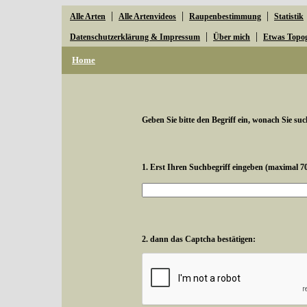
|
|
|
Alle Arten
Alle Artenvideos
Raupenbestimmung
Statistik
|
|
Datenschutzerklärung & Impressum
Über mich
Etwas Topo
Home
Geben Sie bitte den Begriff ein, wonach Sie suc
1. Erst Ihren Suchbegriff eingeben (maximal 7
2. dann das Captcha bestätigen: