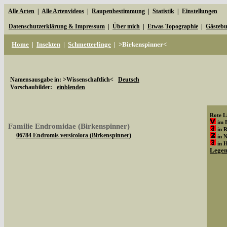
Alle Arten
|
Alle Artenvideos
|
Raupenbestimmung
|
Statistik
|
Einstellungen
Datenschutzerklärung & Impressum
|
Über mich
|
Etwas Topographie
|
Gästeb
Home
|
Insekten
|
Schmetterlinge
|
>Birkenspinner<
Namensausgabe in: >Wissenschaftlich<
Deutsch
Vorschaubilder:
einblenden
Rote Li
im 
Familie Endromidae (Birkenspinner)
in 
06784 Endromis versicolora (Birkenspinner)
in 
in 
Lege