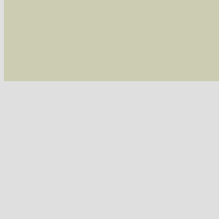
/var/www/vhosts/schmetterlinge-westerwald.de/
/var/www/vhosts/schmetterlinge-westerwald.de
/var/www/vhosts/schmetterlinge-westerwald.de
/var/www/vhosts/schmetterlinge-westerwald.de
include('/var/www/vhosts...') #2 {main} thrown
westerwald.de/httpdocs/vorlage/function.i