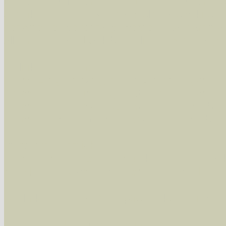
wissenschaftlichen und deutschen Namen, so
Artenkennziffern nach Karsholt/Razowski od
der Arten eingeschrängt werden, standardmä
alle in der Datenbank befindlichen Arten ange
Im linken Bereich:
Keine Eingrenzung, alle Arten anzeigen
- S
Arten die im Bundesgebiet vorkommen
- z
Arten die im Westerwald vorkommen
- beg
Arten die in Westernohe vorkommen
- beg
Im rechten Bereich:
Alle Arten der Sammlung
- keine Einschrän
nur die mit Rote Liste-Status
- es werden nur
Die linken und rechten Optionen können auch
Fatal error
: Uncaught ArgumentCountError: T