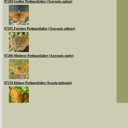
07204 Großer Perlmuttfalter (Argynnis aglaja)
07205 Feuriger Perlmuttfalter (Argynnis adippe)
07206 Mittlerer Perlmuttfalter (Argynnis niobe)
07210 Kleiner Perlmuttfalter (Issoria lathonia)
Sie können nach mehreren Suchbegriffen oder
07213 Mädesüß-Perlmuttfalter (Brenthis ino)
Bei der Suche wird nach dem Suchbegriff in al