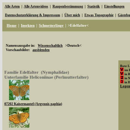
Alle Arten
|
Alle Artenvideos
|
Raupenbestimmung
|
Statistik
|
Einstellungen
Datenschutzerklärung & Impressum
|
Über mich
|
Etwas Topographie
|
Gästeb
Home
|
Insekten
|
Schmetterlinge
|
>Edelfalter<
Namensausgabe in:
Wissenschaftlich
>Deutsch<
Vorschaubilder:
ausblenden
Rote Li
im 
Familie Edelfalter (Nymphalidae)
in 
Unterfamilie Heliconiinae (Perlmutterfalter)
in 
in 
Lege
07202 Kaisermantel (Argynnis paphia)