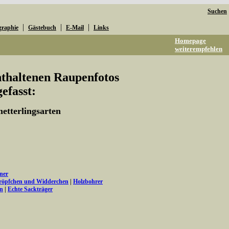
Suchen
|
|
|
graphie
Gästebuch
E-Mail
Links
Homepage
weiterempfehlen
enthaltenen Raupenfotos
fasst:
etterlingsarten
ner
tröpfchen und Widderchen
|
Holzbohrer
en
|
Echte Sackträger