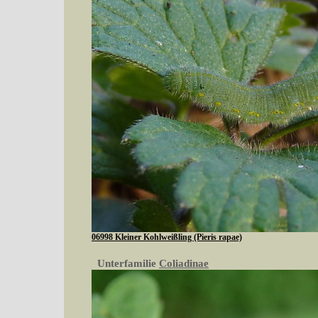
06998 Kleiner Kohlweißling (Pieris rapae)
Unterfamilie
Coliadinae