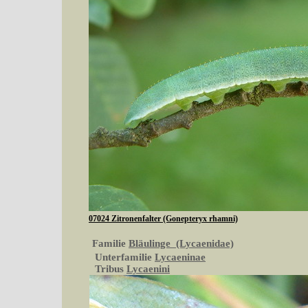
07024 Zitronenfalter (Gonepteryx rhamni)
Familie
Bläulinge (Lycaenidae)
Unterfamilie
Lycaeninae
Tribus
Lycaenini