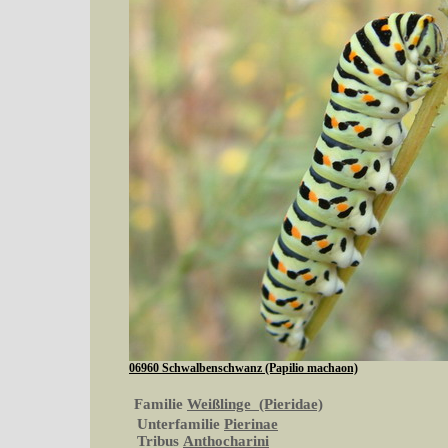
06960 Schwalbenschwanz (Papilio machaon)
Familie
Weißlinge (Pieridae)
Unterfamilie
Pierinae
Tribus
Anthocharini