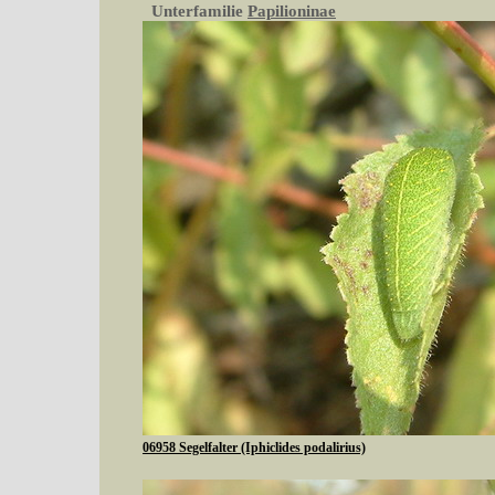
Unterfamilie
Papilioninae
06958 Segelfalter (Iphiclides podalirius)