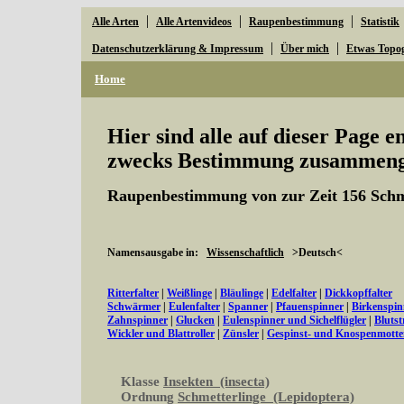
|
|
|
Alle Arten
Alle Artenvideos
Raupenbestimmung
Statistik
|
|
Datenschutzerklärung & Impressum
Über mich
Etwas Topo
Home
Hier sind alle auf dieser Page 
zwecks Bestimmung zusammenge
Raupenbestimmung von zur Zeit 156 Schm
Namensausgabe in:
Wissenschaftlich
>Deutsch<
Ritterfalter
|
Weißlinge
|
Bläulinge
|
Edelfalter
|
Dickkopffalter
Schwärmer
|
Eulenfalter
|
Spanner
|
Pfauenspinner
|
Birkenspin
Zahnspinner
|
Glucken
|
Eulenspinner und Sichelflügler
|
Bluts
Wickler und Blattroller
|
Zünsler
|
Gespinst- und Knospenmott
Klasse
Insekten (insecta)
Ordnung
Schmetterlinge (Lepidoptera)