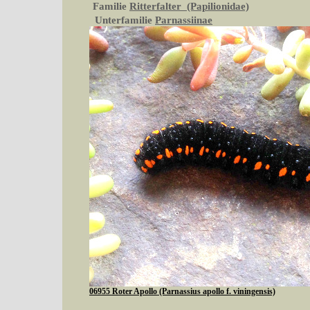
Familie
Ritterfalter (Papilionidae)
Unterfamilie
Parnassiinae
06955 Roter Apollo (Parnassius apollo f. viningensis)