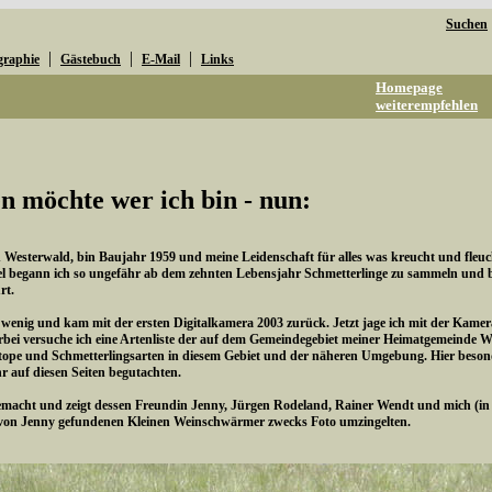
Suchen
|
|
|
graphie
Gästebuch
E-Mail
Links
Homepage
weiterempfehlen
n möchte wer ich bin - nun:
esterwald, bin Baujahr 1959 und meine Leidenschaft für alles was kreucht und fleucht 
l begann ich so ungefähr ab dem zehnten Lebensjahr Schmetterlinge zu sammeln und be
rt.
n wenig und kam mit der ersten Digitalkamera 2003 zurück. Jetzt jage ich mit der Kame
rbei versuche ich eine Artenliste der auf dem Gemeindegebiet meiner Heimatgemeinde 
pe und Schmetterlingsarten in diesem Gebiet und der näheren Umgebung. Hier besonde
hr auf diesen Seiten begutachten.
cht und zeigt dessen Freundin Jenny, Jürgen Rodeland, Rainer Wendt und mich (in de
von Jenny gefundenen Kleinen Weinschwärmer zwecks Foto umzingelten.