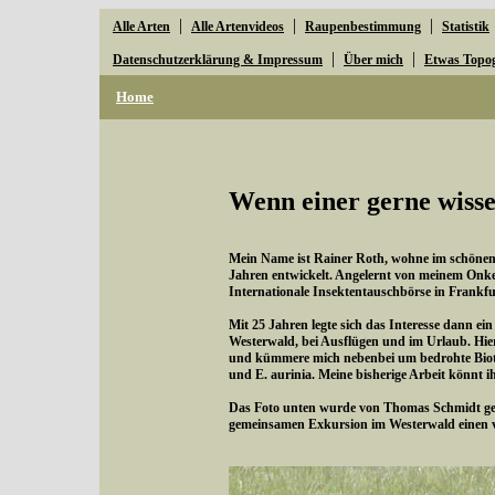
|
|
|
Alle Arten
Alle Artenvideos
Raupenbestimmung
Statistik
|
|
Datenschutzerklärung & Impressum
Über mich
Etwas Topo
Home
Wenn einer gerne wisse
Mein Name ist Rainer Roth, wohne im schönen W
Jahren entwickelt. Angelernt von meinem Onke
Internationale Insektentauschbörse in Frankfu
Mit 25 Jahren legte sich das Interesse dann ei
Westerwald, bei Ausflügen und im Urlaub. Hie
und kümmere mich nebenbei um bedrohte Bioto
und E. aurinia. Meine bisherige Arbeit könnt i
Das Foto unten wurde von Thomas Schmidt gema
gemeinsamen Exkursion im Westerwald einen 