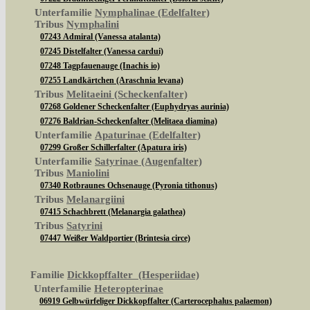
Unterfamilie
Nymphalinae (Edelfalter)
Tribus
Nymphalini
07243 Admiral (Vanessa atalanta)
07245 Distelfalter (Vanessa cardui)
07248 Tagpfauenauge (Inachis io)
07255 Landkärtchen (Araschnia levana)
Tribus
Melitaeini (Scheckenfalter)
07268 Goldener Scheckenfalter (Euphydryas aurinia)
07276 Baldrian-Scheckenfalter (Melitaea diamina)
Unterfamilie
Apaturinae (Edelfalter)
07299 Großer Schillerfalter (Apatura iris)
Unterfamilie
Satyrinae (Augenfalter)
Tribus
Maniolini
07340 Rotbraunes Ochsenauge (Pyronia tithonus)
Tribus
Melanargiini
07415 Schachbrett (Melanargia galathea)
Tribus
Satyrini
07447 Weißer Waldportier (Brintesia circe)
Familie
Dickkopffalter (Hesperiidae)
Unterfamilie
Heteropterinae
06919 Gelbwürfeliger Dickkopffalter (Carterocephalus palaemon)