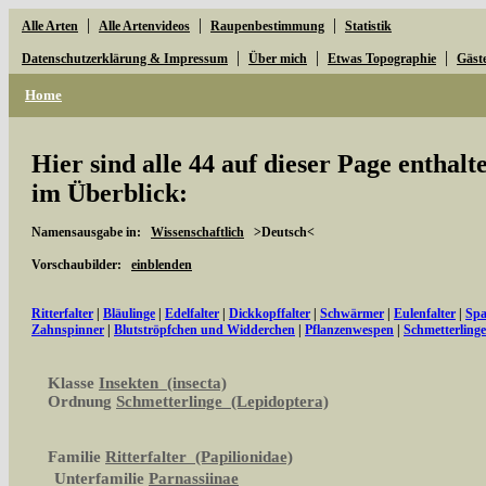
|
|
|
Alle Arten
Alle Artenvideos
Raupenbestimmung
Statistik
|
|
|
Datenschutzerklärung & Impressum
Über mich
Etwas Topographie
Gäst
Home
Hier sind alle 44 auf dieser Page enthal
im Überblick:
Namensausgabe in:
Wissenschaftlich
>Deutsch<
Vorschaubilder:
einblenden
Ritterfalter
|
Bläulinge
|
Edelfalter
|
Dickkopffalter
|
Schwärmer
|
Eulenfalter
|
Spa
Zahnspinner
|
Blutströpfchen und Widderchen
|
Pflanzenwespen
|
Schmetterling
Klasse
Insekten (insecta)
Ordnung
Schmetterlinge (Lepidoptera)
Familie
Ritterfalter (Papilionidae)
Unterfamilie
Parnassiinae