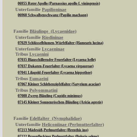
06955 Roter Apollo (Parnassius apollo f. viningensis)
Unterfamilie
Papilioninae
06960 Schwalbenschwanz (Papilio machaon)
Familie
Bläulinge (Lycaenidae)
Unterfamilie
Riodininae
07029 Schlüsselblumen-Würfelfalter (Hamearis lucina)
Unterfamilie
Lycaeninae
Tribus
Lycaenini
07035 Blauschillernder Feuerfalter (Lycaena helle)
07037 Dukaten-Feuerfalter (Lycaena virgaureae)
07041 Lilagold-Feuerfalter (Lycaena hippothoe)
Tribus
Eumaeini
07067 Kleiner Schlehenzipfelfalter (Satyrium acaciae)
Tribus
Polyommatini
07088 Zwerg-Bläuling (Cupido minimus)
07145 Kleiner Sonnenröschen-Bläuling (Aricia agestis)
Familie
Edelfalter (Nymphalidae)
Unterfamilie
Heliconiinae (Perlmutterfalter)
07213 Mädesüß-Perlmuttfalter (Brenthis ino)
07222 Braunfleckiger Perlmuttfalter (Boloria selene)