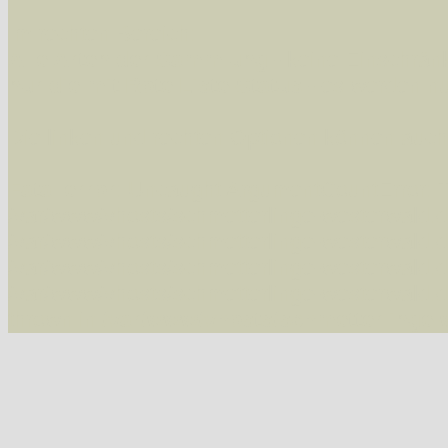
Im rechten Bereich:
Alle Arten der Sammlung
- keine Einschrän
nur die mit Rote Liste-Status
- es werden nur
Die linken und rechten Optionen können auch
Fatal error
: Uncaught ArgumentCountError: T
/var/www/vhosts/schmetterlinge-westerwald.de/
/var/www/vhosts/schmetterlinge-westerwald.de
/var/www/vhosts/schmetterlinge-westerwald.de
/var/www/vhosts/schmetterlinge-westerwald.de/
thrown in
/var/www/vhosts/schmetterlinge-w