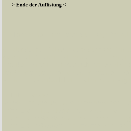
> Ende der Auflistung <
Sie können nach mehreren Suchbegriffen oder
Bei der Suche wird nach dem Suchbegriff in al
wissenschaftlichen und deutschen Namen, so
Artenkennziffern nach Karsholt/Razowski od
der Arten eingeschrängt werden, standardmä
alle in der Datenbank befindlichen Arten ange
Im linken Bereich:
Keine Eingrenzung, alle Arten anzeigen
- S
Arten die im Bundesgebiet vorkommen
- z
Arten die im Westerwald vorkommen
- beg
Arten die in Westernohe vorkommen
- beg