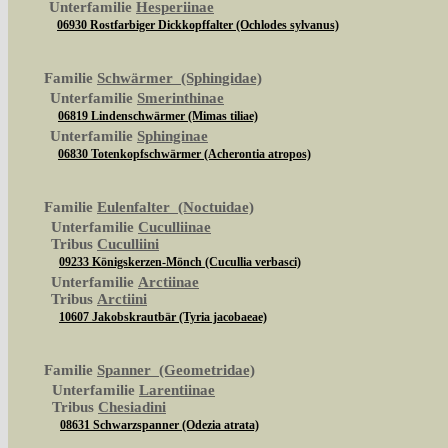
Unterfamilie
Hesperiinae
06930 Rostfarbiger Dickkopffalter (Ochlodes sylvanus)
Familie
Schwärmer (Sphingidae)
Unterfamilie
Smerinthinae
06819 Lindenschwärmer (Mimas tiliae)
Unterfamilie
Sphinginae
06830 Totenkopfschwärmer (Acherontia atropos)
Familie
Eulenfalter (Noctuidae)
Unterfamilie
Cuculliinae
Tribus
Cuculliini
09233 Königskerzen-Mönch (Cucullia verbasci)
Unterfamilie
Arctiinae
Tribus
Arctiini
10607 Jakobskrautbär (Tyria jacobaeae)
Familie
Spanner (Geometridae)
Unterfamilie
Larentiinae
Tribus
Chesiadini
08631 Schwarzspanner (Odezia atrata)