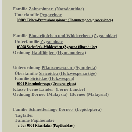
Familie
Zahnspinner (Notodontidae)
Unterfamilie
Pygaerinae
08689 Eichen-Prozessionsspinner (Thaumetopoea processionea)
Familie
Blutströpfchen und Widderchen (Zygaenidae)
Unterfamilie
Zygaeninae
03998 Sechsfleck-Widderchen (Zygaena filipendulae)
Ordnung
Hautflügler (Hymenoptera)
Unterordnung
Pflanzenwespen (Symphyta)
Überfamilie
Siricoidea (Holzwespenartige)
Familie
Siricidae (Holzwespen)
0001 Riesenholzwespe (Urocerus gigas)
Klasse
Ferne Länder (Ferne Länder)
Ordnung
Borneo (Malaysia) (Borneo (Malaysia))
Familie
Schmetterlinge Borneo (Lepidoptera)
Tagfalter
Familie
Papilionidae
a-bor-0001 Ritterfalter (Papilionidae )