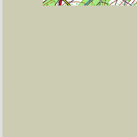
Sie können nach mehreren Suchbegriffen oder
Bei der Suche wird nach dem Suchbegriff in al
wissenschaftlichen und deutschen Namen, so
Artenkennziffern nach Karsholt/Razowski od
der Arten eingeschrängt werden, standardmä
alle in der Datenbank befindlichen Arten ange
Im linken Bereich:
Keine Eingrenzung, alle Arten anzeigen
- S
Arten die im Bundesgebiet vorkommen
- z
Arten die im Westerwald vorkommen
- beg
Arten die in Westernohe vorkommen
- beg