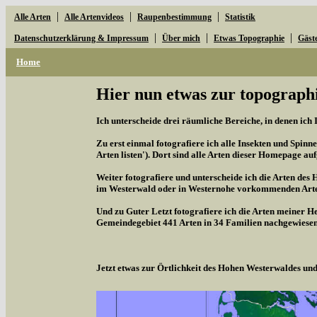
|
|
|
Alle Arten
Alle Artenvideos
Raupenbestimmung
Statistik
|
|
|
Datenschutzerklärung & Impressum
Über mich
Etwas Topographie
Gäst
Home
Hier nun etwas zur topographi
Ich unterscheide drei räumliche Bereiche, in denen ich 
Zu erst einmal fotografiere ich alle Insekten und Spinne
Arten listen'). Dort sind alle Arten dieser Homepage aufg
Weiter fotografiere und unterscheide ich die Arten des 
im Westerwald oder in Westernohe vorkommenden Arten,
Und zu Guter Letzt fotografiere ich die Arten meiner H
Gemeindegebiet 441 Arten in 34 Familien nachgewiesen
Jetzt etwas zur Örtlichkeit des Hohen Westerwaldes u