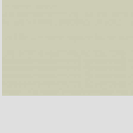
Im rechten Bereich:
Alle Arten der Sammlung
- keine Einschrän
nur die mit Rote Liste-Status
- es werden nur
Die linken und rechten Optionen können auch
Fatal error
: Uncaught ArgumentCountError: T
/var/www/vhosts/schmetterlinge-westerwald.de/
/var/www/vhosts/schmetterlinge-westerwald.de
/var/www/vhosts/schmetterlinge-westerwald.de
/var/www/vhosts/schmetterlinge-westerwald.de
thrown in
/var/www/vhosts/schmetterlinge-w