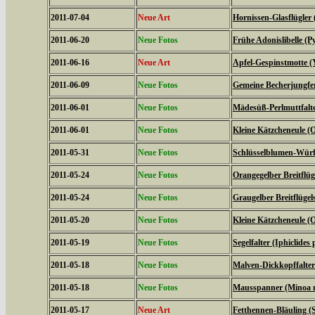
2011-07-04
Neue Art
Hornissen-Glasflügler 
2011-06-20
Neue Fotos
Frühe Adonislibelle 
2011-06-16
Neue Art
Apfel-Gespinstmotte (
2011-06-09
Neue Fotos
Gemeine Becherjungfe
2011-06-01
Neue Fotos
Mädesüß-Perlmuttfalte
2011-06-01
Neue Fotos
Kleine Kätzcheneule (
2011-05-31
Neue Fotos
Schlüsselblumen-Würfe
2011-05-24
Neue Fotos
Orangegelber Breitflüg
2011-05-24
Neue Fotos
Graugelber Breitflügel
2011-05-20
Neue Fotos
Kleine Kätzcheneule (
2011-05-19
Neue Fotos
Segelfalter (Iphiclides 
2011-05-18
Neue Fotos
Malven-Dickkopffalter
2011-05-18
Neue Fotos
Mausspanner (Minoa 
2011-05-17
Neue Art
Fetthennen-Bläuling (S