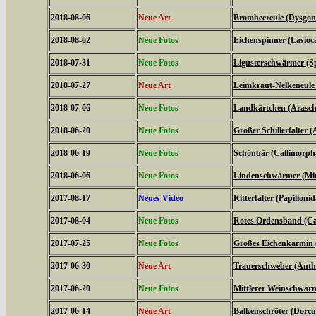
2018-08-06
Neue Art
Brombeereule (Dysgoni
2018-08-02
Neue Fotos
Eichenspinner (Lasio
2018-07-31
Neue Fotos
Ligusterschwärmer (Sp
2018-07-27
Neue Art
Leimkraut-Nelkeneule
2018-07-06
Neue Fotos
Landkärtchen (Arasch
2018-06-20
Neue Fotos
Großer Schillerfalter (
2018-06-19
Neue Fotos
Schönbär (Callimorph
2018-06-06
Neue Fotos
Lindenschwärmer (Mima
2017-08-17
Neues Video
Ritterfalter (Papilionid
2017-08-04
Neue Fotos
Rotes Ordensband (Ca
2017-07-25
Neue Fotos
Großes Eichenkarmin 
2017-06-30
Neue Art
Trauerschweber (Anth
2017-06-20
Neue Fotos
Mittlerer Weinschwärme
2017-06-14
Neue Art
Balkenschröter (Dorcus