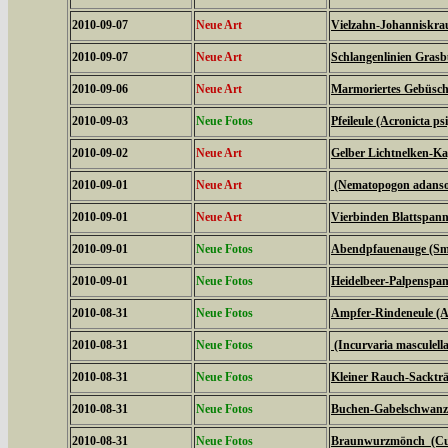
2010-09-07
Neue Art
Vielzahn-Johanniskrau
2010-09-07
Neue Art
Schlangenlinien Gras
2010-09-06
Neue Art
Marmoriertes Gebüsche
2010-09-03
Neue Fotos
Pfeileule (Acronicta psi
2010-09-02
Neue Art
Gelber Lichtnelken-Ka
2010-09-01
Neue Art
(Nematopogon adanson
2010-09-01
Neue Art
Vierbinden Blattspann
2010-09-01
Neue Fotos
Abendpfauenauge (Sme
2010-09-01
Neue Fotos
Heidelbeer-Palpenspan
2010-08-31
Neue Fotos
Ampfer-Rindeneule (Ac
2010-08-31
Neue Fotos
(Incurvaria masculella
2010-08-31
Neue Fotos
Kleiner Rauch-Sackträ
2010-08-31
Neue Fotos
Buchen-Gabelschwanz 
2010-08-31
Neue Fotos
Braunwurzmönch (Cucu