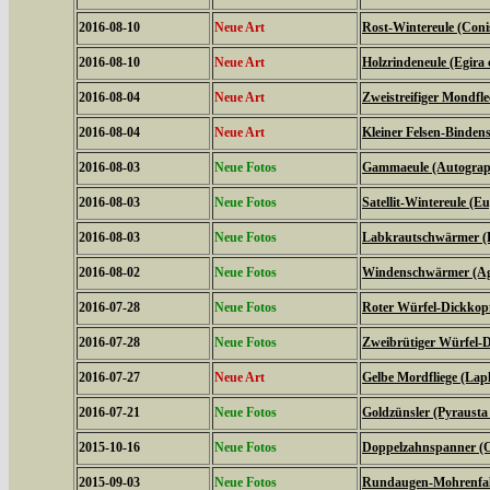
2016-08-10
Neue Art
Rost-Wintereule (Coni
2016-08-10
Neue Art
Holzrindeneule (Egira c
2016-08-04
Neue Art
Zweistreifiger Mondfle
2016-08-04
Neue Art
Kleiner Felsen-Binden
2016-08-03
Neue Fotos
Gammaeule (Autogra
2016-08-03
Neue Fotos
Satellit-Wintereule (Eu
2016-08-03
Neue Fotos
Labkrautschwärmer (Hy
2016-08-02
Neue Fotos
Windenschwärmer (Agr
2016-07-28
Neue Fotos
Roter Würfel-Dickkopff
2016-07-28
Neue Fotos
Zweibrütiger Würfel-D
2016-07-27
Neue Art
Gelbe Mordfliege (Laph
2016-07-21
Neue Fotos
Goldzünsler (Pyrausta
2015-10-16
Neue Fotos
Doppelzahnspanner (O
2015-09-03
Neue Fotos
Rundaugen-Mohrenfalt