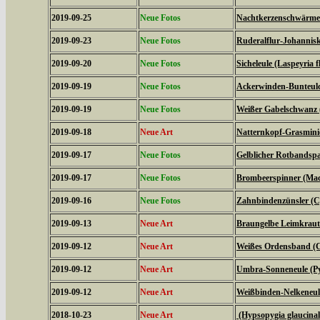
2019-09-25
Neue Fotos
Nachtkerzenschwärmer
2019-09-23
Neue Fotos
Ruderalflur-Johannisk
2019-09-20
Neue Fotos
Sicheleule (Laspeyria f
2019-09-19
Neue Fotos
Ackerwinden-Bunteulch
2019-09-19
Neue Fotos
Weißer Gabelschwanz 
2019-09-18
Neue Art
Natternkopf-Grasminie
2019-09-17
Neue Fotos
Gelblicher Rotbandspa
2019-09-17
Neue Fotos
Brombeerspinner (Macr
2019-09-16
Neue Fotos
Zahnbindenzünsler (C
2019-09-13
Neue Art
Braungelbe Leimkraute
2019-09-12
Neue Art
Weißes Ordensband (C
2019-09-12
Neue Art
Umbra-Sonneneule (P
2019-09-12
Neue Art
Weißbinden-Nelkeneul
2018-10-23
Neue Art
(Hypsopygia glaucinal