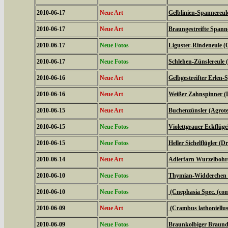
2010-06-17
Neue Art
Gelblinien-Spannereule
2010-06-17
Neue Art
Braungestreifte Spanne
2010-06-17
Neue Fotos
Liguster-Rindeneule (C
2010-06-17
Neue Fotos
Schlehen-Zünslereule (
2010-06-16
Neue Art
Gelbgestreifter Erlen-
2010-06-16
Neue Art
Weißer Zahnspinner (L
2010-06-15
Neue Art
Buchenzünsler (Agrote
2010-06-15
Neue Fotos
Violettgrauer Eckflüge
2010-06-15
Neue Fotos
Heller Sichelflügler (D
2010-06-14
Neue Art
Adlerfarn Wurzelbohre
2010-06-10
Neue Fotos
Thymian-Widderchen (
2010-06-10
Neue Fotos
(Cnephasia Spec. (c
2010-06-09
Neue Art
(Crambus lathoniellus
2010-06-09
Neue Fotos
Braunkolbiger Braundi