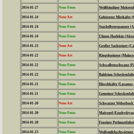
2014-01-27
Neue Fotos
Weißbindiger Mohrenfal
2014-01-24
Neue Art
Gehörnter Mistkäfer (
2014-01-24
Neue Fotos
Stachelbeerspanner (A
2014-01-24
Neue Fotos
Ulmen-Harlekin (Abrax
2014-01-23
Neue Art
Großer Sackträger (Ca
2014-01-22
Neue Art
Ringelspinner (Malaco
2014-01-22
Neue Fotos
Schwalbenschwanz (Pa
2014-01-22
Neue Fotos
Baldrian-Scheckenfalte
2014-01-21
Neue Fotos
Hirschkäfer (Lucanus 
2014-01-21
Neue Fotos
Gemeiner Scheckenfalte
2014-01-20
Neue Art
Schwarzer Weberbock 
2014-01-20
Neue Fotos
Maivogel (Euphydryas
2014-01-20
Neue Fotos
Feuriger Perlmuttfalte
2014-01-15
Neue Fotos
Wolfsmilchschwärmer 