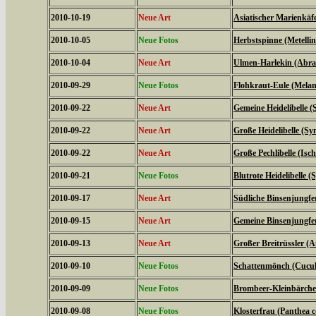
2010-10-19
Neue Art
Asiatischer Marienkäf
2010-10-05
Neue Fotos
Herbstspinne (Metelli
2010-10-04
Neue Art
Ulmen-Harlekin (Abrax
2010-09-29
Neue Fotos
Flohkraut-Eule (Melan
2010-09-22
Neue Art
Gemeine Heidelibelle
2010-09-22
Neue Art
Große Heidelibelle (S
2010-09-22
Neue Art
Große Pechlibelle (Isc
2010-09-21
Neue Fotos
Blutrote Heidelibelle
2010-09-17
Neue Art
Südliche Binsenjungfe
2010-09-15
Neue Art
Gemeine Binsenjungfer
2010-09-13
Neue Art
Großer Breitrüssler (A
2010-09-10
Neue Fotos
Schattenmönch (Cucul
2010-09-09
Neue Fotos
Brombeer-Kleinbärche
2010-09-08
Neue Fotos
Klosterfrau (Panthea c