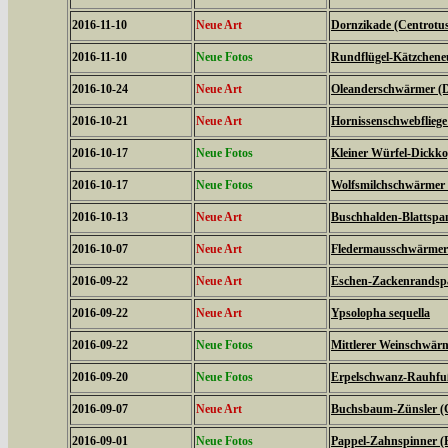
2016-11-10
Neue Art
Dornzikade (Centrotus
2016-11-10
Neue Fotos
Rundflügel-Kätzcheneul
2016-10-24
Neue Art
Oleanderschwärmer (D
2016-10-21
Neue Art
Hornissenschwebfliege 
2016-10-17
Neue Fotos
Kleiner Würfel-Dickko
2016-10-17
Neue Fotos
Wolfsmilchschwärmer 
2016-10-13
Neue Art
Buschhalden-Blattspan
2016-10-07
Neue Art
Fledermausschwärmer (
2016-09-22
Neue Art
Eschen-Zackenrandspa
2016-09-22
Neue Art
Ypsolopha sequella
2016-09-22
Neue Fotos
Mittlerer Weinschwärme
2016-09-20
Neue Fotos
Erpelschwanz-Rauhfußs
2016-09-07
Neue Art
Buchsbaum-Zünsler (C
2016-09-01
Neue Fotos
Pappel-Zahnspinner (P