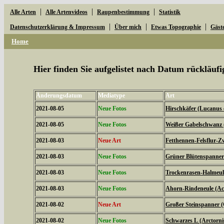
|
|
|
Alle Arten
Alle Artenvideos
Raupenbestimmung
Statistik
|
|
|
Datenschutzerklärung & Impressum
Über mich
Etwas Topographie
Gäst
Home
Hier finden Sie aufgelistet nach Datum rückläu
Änderungsdatum
Mediatype
Art
2021-08-05
Neue Fotos
Hirschkäfer (Lucanus 
2021-08-05
Neue Fotos
Weißer Gabelschwanz 
2021-08-03
Neue Art
Fetthennen-Felsflur-Z
2021-08-03
Neue Fotos
Grüner Blütenspanner 
2021-08-03
Neue Fotos
Trockenrasen-Halmeulc
2021-08-03
Neue Fotos
Ahorn-Rindeneule (Acr
2021-08-02
Neue Art
Großer Steinspanner 
2021-08-02
Neue Fotos
Schwarzes L (Arctorni