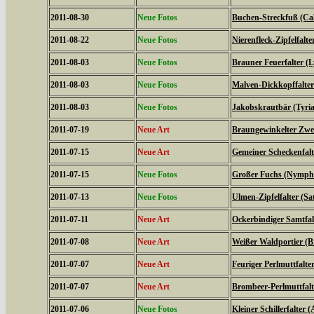
2011-08-30
Neue Fotos
Buchen-Streckfuß (Cal
2011-08-22
Neue Fotos
Nierenfleck-Zipfelfalte
2011-08-03
Neue Fotos
Brauner Feuerfalter (L
2011-08-03
Neue Fotos
Malven-Dickkopffalter
2011-08-03
Neue Fotos
Jakobskrautbär (Tyria
2011-07-19
Neue Art
Braungewinkelter Zwe
2011-07-15
Neue Art
Gemeiner Scheckenfalte
2011-07-15
Neue Fotos
Großer Fuchs (Nymphal
2011-07-13
Neue Fotos
Ulmen-Zipfelfalter (S
2011-07-11
Neue Art
Ockerbindiger Samtfal
2011-07-08
Neue Art
Weißer Waldportier (Br
2011-07-07
Neue Art
Feuriger Perlmuttfalte
2011-07-07
Neue Art
Brombeer-Perlmuttfalt
2011-07-06
Neue Fotos
Kleiner Schillerfalter (