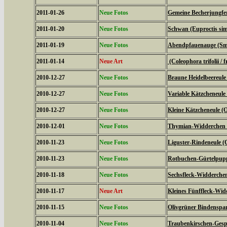
2011-01-26
Neue Fotos
Gemeine Becherjungfe
2011-01-20
Neue Fotos
Schwan (Euproctis simi
2011-01-19
Neue Fotos
Abendpfauenauge (Sme
2011-01-14
Neue Art
(Coleophora trifolii / f
2010-12-27
Neue Fotos
Braune Heidelbeereule 
2010-12-27
Neue Fotos
Variable Kätzcheneule 
2010-12-27
Neue Fotos
Kleine Kätzcheneule (
2010-12-01
Neue Fotos
Thymian-Widderchen (
2010-11-23
Neue Fotos
Liguster-Rindeneule (C
2010-11-23
Neue Fotos
Rotbuchen-Gürtelpupp
2010-11-18
Neue Fotos
Sechsfleck-Widderchen
2010-11-17
Neue Art
Kleines Fünffleck-Wid
2010-11-15
Neue Fotos
Olivgrüner Bindenspan
2010-11-04
Neue Fotos
Traubenkirschen-Gesp