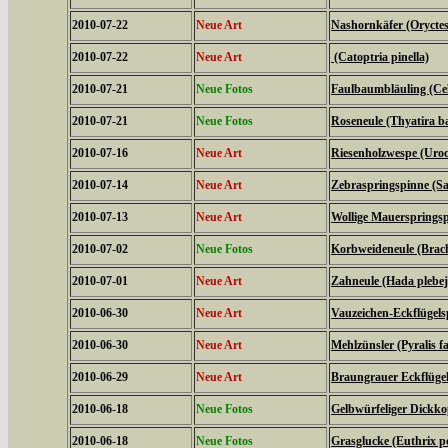
2010-07-22
Neue Art
Nashornkäfer (Oryctes
2010-07-22
Neue Art
(Catoptria pinella)
2010-07-21
Neue Fotos
Faulbaumbläuling (Cel
2010-07-21
Neue Fotos
Roseneule (Thyatira ba
2010-07-16
Neue Art
Riesenholzwespe (Uroc
2010-07-14
Neue Art
Zebraspringspinne (Sal
2010-07-13
Neue Art
Wollige Mauerspringsp
2010-07-02
Neue Fotos
Korbweideneule (Brach
2010-07-01
Neue Art
Zahneule (Hada plebej
2010-06-30
Neue Art
Vauzeichen-Eckflügels
2010-06-30
Neue Art
Mehlzünsler (Pyralis fa
2010-06-29
Neue Art
Braungrauer Eckflügel
2010-06-18
Neue Fotos
Gelbwürfeliger Dickko
2010-06-18
Neue Fotos
Grasglucke (Euthrix po