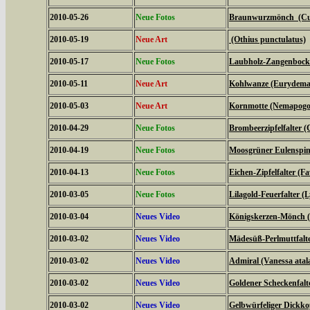
2010-05-26
Neue Fotos
Braunwurzmönch (Cucu
2010-05-19
Neue Art
(Othius punctulatus)
2010-05-17
Neue Fotos
Laubholz-Zangenbock
2010-05-11
Neue Art
Kohlwanze (Eurydema
2010-05-03
Neue Art
Kornmotte (Nemapogon
2010-04-29
Neue Fotos
Brombeerzipfelfalter (
2010-04-19
Neue Fotos
Moosgrüner Eulenspinn
2010-04-13
Neue Fotos
Eichen-Zipfelfalter (F
2010-03-05
Neue Fotos
Lilagold-Feuerfalter (
2010-03-04
Neues Video
Königskerzen-Mönch (C
2010-03-02
Neues Video
Mädesüß-Perlmuttfalte
2010-03-02
Neues Video
Admiral (Vanessa atal
2010-03-02
Neues Video
Goldener Scheckenfalt
2010-03-02
Neues Video
Gelbwürfeliger Dickko