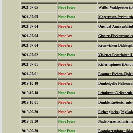
2021-07-05
Neue Fotos
Weißer Waldportier (Br
2021-07-05
Neue Fotos
Magerrasen-Perlmuttfal
2021-07-04
Neue Art
Quendel-Ameisenbläuli
2021-07-04
Neue Art
Ginster-Fleckenzünsler
2021-07-04
Neue Art
Kronwicken-Dickkopffa
2021-07-02
Neue Fotos
Violetter Feuerfalter (
2021-07-01
Neue Art
Kiefernspinner (Dendr
2021-07-01
Neue Art
Brauner Eichen-Zipfelfa
2019-10-18
Neue Art
Dunkelgelbe Nelkeneul
2019-10-18
Neue Fotos
Leimkraut-Nelkeneule
2019-10-01
Neue Art
Dunkle Knötericheule 
2019-09-30
Neue Art
Eichenglucke (Phyllode
2019-09-30
Neue Fotos
Nachtkerzenschwärmer
2019-09-30
Neue Fotos
Brombeerspinner (Macr