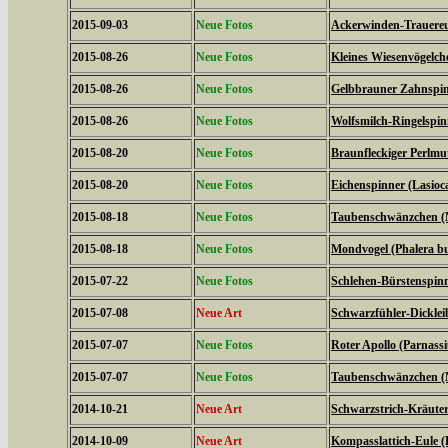
2015-09-03
Neue Fotos
Ackerwinden-Trauereul
2015-08-26
Neue Fotos
Kleines Wiesenvögelc
2015-08-26
Neue Fotos
Gelbbrauner Zahnspin
2015-08-26
Neue Fotos
Wolfsmilch-Ringelspin
2015-08-20
Neue Fotos
Braunfleckiger Perlmutt
2015-08-20
Neue Fotos
Eichenspinner (Lasio
2015-08-18
Neue Fotos
Taubenschwänzchen (M
2015-08-18
Neue Fotos
Mondvogel (Phalera b
2015-07-22
Neue Fotos
Schlehen-Bürstenspinn
2015-07-08
Neue Art
Schwarzfühler-Dickleib
2015-07-07
Neue Fotos
Roter Apollo (Parnassiu
2015-07-07
Neue Fotos
Taubenschwänzchen (M
2014-10-21
Neue Art
Schwarzstrich-Kräuter
2014-10-09
Neue Art
Kompasslattich-Eule (