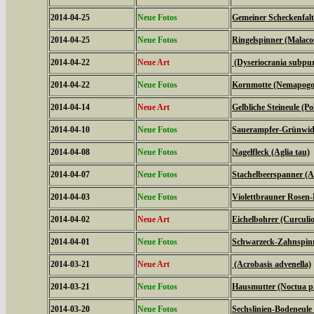
2014-04-25
Neue Fotos
Gemeiner Scheckenfalte
2014-04-25
Neue Fotos
Ringelspinner (Malaco
2014-04-22
Neue Art
(Dyseriocrania subpur
2014-04-22
Neue Fotos
Kornmotte (Nemapogon
2014-04-14
Neue Art
Gelbliche Steineule (Po
2014-04-10
Neue Fotos
Sauerampfer-Grünwidde
2014-04-08
Neue Fotos
Nagelfleck (Aglia tau)
2014-04-07
Neue Fotos
Stachelbeerspanner (A
2014-04-03
Neue Fotos
Violettbrauner Rosen-
2014-04-02
Neue Art
Eichelbohrer (Curculi
2014-04-01
Neue Fotos
Schwarzeck-Zahnspinn
2014-03-21
Neue Art
(Acrobasis advenella)
2014-03-21
Neue Fotos
Hausmutter (Noctua 
2014-03-20
Neue Fotos
Sechslinien-Bodeneule 