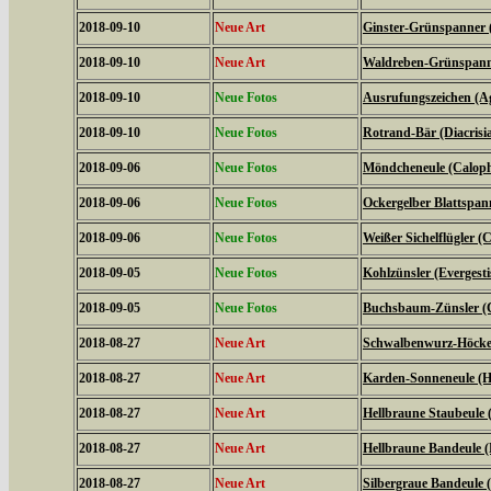
2018-09-10
Neue Art
Ginster-Grünspanner 
2018-09-10
Neue Art
Waldreben-Grünspanne
2018-09-10
Neue Fotos
Ausrufungszeichen (Ag
2018-09-10
Neue Fotos
Rotrand-Bär (Diacrisi
2018-09-06
Neue Fotos
Möndcheneule (Caloph
2018-09-06
Neue Fotos
Ockergelber Blattspa
2018-09-06
Neue Fotos
Weißer Sichelflügler (C
2018-09-05
Neue Fotos
Kohlzünsler (Evergestis
2018-09-05
Neue Fotos
Buchsbaum-Zünsler (C
2018-08-27
Neue Art
Schwalbenwurz-Höckere
2018-08-27
Neue Art
Karden-Sonneneule (Hel
2018-08-27
Neue Art
Hellbraune Staubeule
2018-08-27
Neue Art
Hellbraune Bandeule (N
2018-08-27
Neue Art
Silbergraue Bandeule (