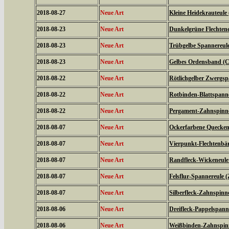
2018-08-27
Neue Art
Kleine Heidekrauteule
2018-08-23
Neue Art
Dunkelgrüne Flechtene
2018-08-23
Neue Art
Trübgelbe Spannereule 
2018-08-23
Neue Art
Gelbes Ordensband (Ca
2018-08-22
Neue Art
Rötlichgelber Zwergsp
2018-08-22
Neue Art
Rotbinden-Blattspanne
2018-08-22
Neue Art
Pergament-Zahnspinne
2018-08-07
Neue Art
Ockerfarbene Quecken
2018-08-07
Neue Art
Vierpunkt-Flechtenbär
2018-08-07
Neue Art
Randfleck-Wickeneule 
2018-08-07
Neue Art
Felsflur-Spannereule (
2018-08-07
Neue Art
Silberfleck-Zahnspinne
2018-08-06
Neue Art
Dreifleck-Pappelspanne
2018-08-06
Neue Art
Weißbinden-Zahnspin