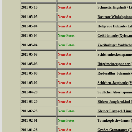
2011-05-16
Neue Art
Schmetterlingshaft / Li
2011-05-05
Neue Art
Rostrote Winkelspinne
2011-05-04
Neue Art
Hellgraue Holzeule (L
2011-05-04
Neue Fotos
Geißblatteule (Xyloca
2011-05-04
Neue Fotos
Zweifarbiger Waldrebe
2011-05-03
Neue Art
Schlehenheckenspanner
2011-05-03
Neue Art
Hügelmeisterspanner (
2011-05-03
Neue Art
Ruderalflur-Johannisk
2011-05-02
Neue Art
Schlehen-Jaspiseule (V
2011-04-28
Neue Art
Südlicher Ahornspanne
2011-03-29
Neue Art
Birken-Jungfernkind (
2011-02-25
Neue Fotos
Kleiner Eisvogel (Limen
2011-02-01
Neue Fotos
Totenkopfschwärmer (
2011-01-26
Neue Art
Großes Granatauge (E