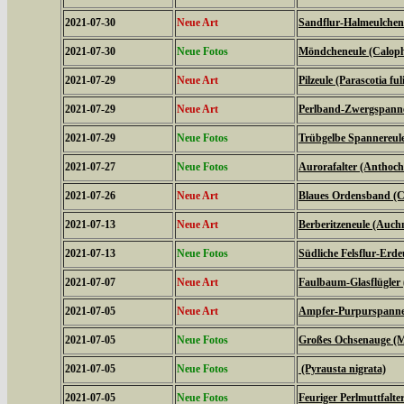
2021-07-30
Neue Art
Sandflur-Halmeulchen (
2021-07-30
Neue Fotos
Möndcheneule (Caloph
2021-07-29
Neue Art
Pilzeule (Parascotia ful
2021-07-29
Neue Art
Perlband-Zwergspanner
2021-07-29
Neue Fotos
Trübgelbe Spannereule 
2021-07-27
Neue Fotos
Aurorafalter (Anthoch
2021-07-26
Neue Art
Blaues Ordensband (Ca
2021-07-13
Neue Art
Berberitzeneule (Auch
2021-07-13
Neue Fotos
Südliche Felsflur-Erde
2021-07-07
Neue Art
Faulbaum-Glasflügler
2021-07-05
Neue Art
Ampfer-Purpurspanner
2021-07-05
Neue Fotos
Großes Ochsenauge (Ma
2021-07-05
Neue Fotos
(Pyrausta nigrata)
2021-07-05
Neue Fotos
Feuriger Perlmuttfalte