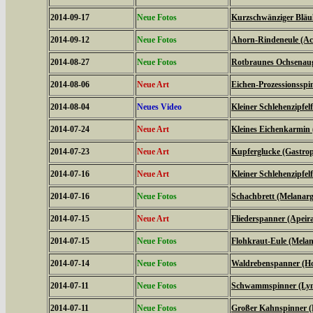
2014-09-17
Neue Fotos
Kurzschwänziger Bläul
2014-09-12
Neue Fotos
Ahorn-Rindeneule (Acr
2014-08-27
Neue Fotos
Rotbraunes Ochsenaug
2014-08-06
Neue Art
Eichen-Prozessionsspi
2014-08-04
Neues Video
Kleiner Schlehenzipfelf
2014-07-24
Neue Art
Kleines Eichenkarmin 
2014-07-23
Neue Art
Kupferglucke (Gastrop
2014-07-16
Neue Art
Kleiner Schlehenzipfelf
2014-07-16
Neue Fotos
Schachbrett (Melanarg
2014-07-15
Neue Art
Fliederspanner (Apeira
2014-07-15
Neue Fotos
Flohkraut-Eule (Melan
2014-07-14
Neue Fotos
Waldrebenspanner (Ho
2014-07-11
Neue Fotos
Schwammspinner (Lym
2014-07-11
Neue Fotos
Großer Kahnspinner (