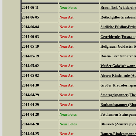
2014-06-11
Neue Fotos
Braunfleck-Widderchen
2014-06-05
Neue Art
Rötlichgelbe Grasbüsc
2014-06-04
Neue Art
Südliche Felsflur-Erde
2014-06-03
Neue Art
Getreideeule (Euxoa aq
2014-05-19
Neue Art
Hellgrauer Goldaster-
2014-05-19
Neue Art
Rosen-Flechtenbärchen
2014-05-02
Neue Art
Weißer Gabelschwanz 
2014-05-02
Neue Art
Ahorn-Rindeneule (Acr
2014-04-30
Neue Art
Großer Kreuzdornspann
2014-04-29
Neue Art
Smaragdspanner (Thet
2014-04-29
Neue Art
Rotbandspanner (Rhod
2014-04-28
Neue Fotos
Fetthennen-Steinspann
2014-04-28
Neue Fotos
Blausieb (Zeuzera pyr
2014-04-25
Neue Art
Rauten-Rindenspanner