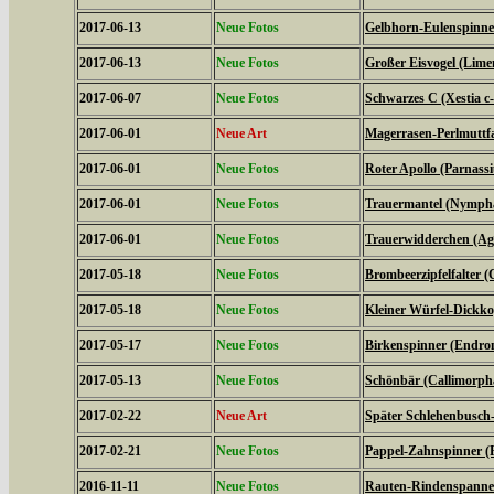
2017-06-13
Neue Fotos
Gelbhorn-Eulenspinner
2017-06-13
Neue Fotos
Großer Eisvogel (Limen
2017-06-07
Neue Fotos
Schwarzes C (Xestia c
2017-06-01
Neue Art
Magerrasen-Perlmuttfal
2017-06-01
Neue Fotos
Roter Apollo (Parnassiu
2017-06-01
Neue Fotos
Trauermantel (Nympha
2017-06-01
Neue Fotos
Trauerwidderchen (Agl
2017-05-18
Neue Fotos
Brombeerzipfelfalter (
2017-05-18
Neue Fotos
Kleiner Würfel-Dickko
2017-05-17
Neue Fotos
Birkenspinner (Endrom
2017-05-13
Neue Fotos
Schönbär (Callimorph
2017-02-22
Neue Art
Später Schlehenbusch-
2017-02-21
Neue Fotos
Pappel-Zahnspinner (P
2016-11-11
Neue Fotos
Rauten-Rindenspanner