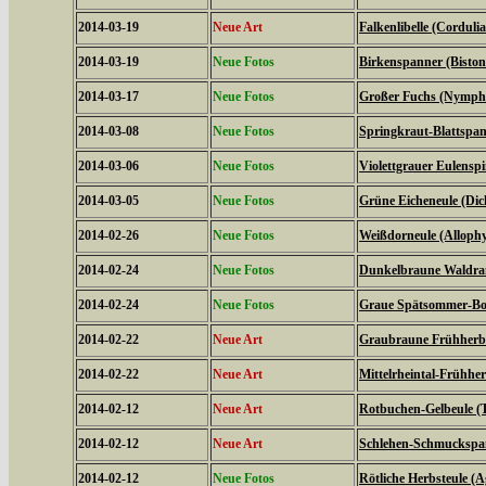
2014-03-19
Neue Art
Falkenlibelle (Corduli
2014-03-19
Neue Fotos
Birkenspanner (Biston 
2014-03-17
Neue Fotos
Großer Fuchs (Nymphal
2014-03-08
Neue Fotos
Springkraut-Blattspan
2014-03-06
Neue Fotos
Violettgrauer Eulensp
2014-03-05
Neue Fotos
Grüne Eicheneule (Dich
2014-02-26
Neue Fotos
Weißdorneule (Allophy
2014-02-24
Neue Fotos
Dunkelbraune Waldran
2014-02-24
Neue Fotos
Graue Spätsommer-Bod
2014-02-22
Neue Art
Graubraune Frühherbs
2014-02-22
Neue Art
Mittelrheintal-Frühhe
2014-02-12
Neue Art
Rotbuchen-Gelbeule (T
2014-02-12
Neue Art
Schlehen-Schmuckspann
2014-02-12
Neue Fotos
Rötliche Herbsteule (A