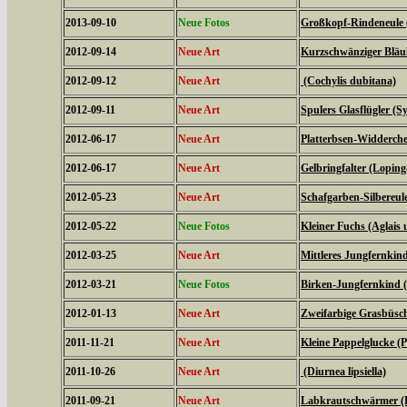
2013-09-10
Neue Fotos
Großkopf-Rindeneule 
2012-09-14
Neue Art
Kurzschwänziger Bläul
2012-09-12
Neue Art
(Cochylis dubitana)
2012-09-11
Neue Art
Spulers Glasflügler (S
2012-06-17
Neue Art
Platterbsen-Widderche
2012-06-17
Neue Art
Gelbringfalter (Loping
2012-05-23
Neue Art
Schafgarben-Silbereu
2012-05-22
Neue Fotos
Kleiner Fuchs (Aglais u
2012-03-25
Neue Art
Mittleres Jungfernkin
2012-03-21
Neue Fotos
Birken-Jungfernkind (
2012-01-13
Neue Art
Zweifarbige Grasbüsche
2011-11-21
Neue Art
Kleine Pappelglucke (
2011-10-26
Neue Art
(Diurnea lipsiella)
2011-09-21
Neue Art
Labkrautschwärmer (Hy