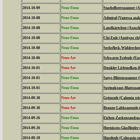
2014-10-09
Neue Fotos
Stachelbeerspanner (A
2014-10-08
Neue Fotos
Admiral (Vanessa atal
2014-10-08
Neue Fotos
Landkärtchen (Arasch
2014-10-08
Neue Fotos
Chi-Eule (Antitype chi
2014-10-08
Neue Fotos
Sechsfleck-Widderchen
2014-10-06
Neue Art
Schwarze Erdeule (Eux
2014-10-01
Neue Art
Dunkler Lichtnelken-K
2014-10-01
Neue Fotos
Satyr-Blütenspanner (
2014-10-01
Neue Fotos
Springkraut-Blattspan
2014-09-30
Neue Art
Grüneule (Calamia tri
2014-09-30
Neue Art
Braune Labkrauteule (
2014-09-26
Neue Fotos
Eichen-Zackenrandspa
2014-09-26
Neue Fotos
Hornissen-Glasflügler 
2014-09-18
Neue Fotos
Haseleule (Colocasia co