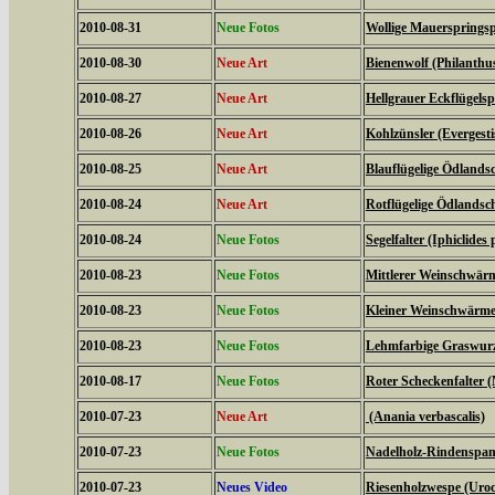
2010-08-31
Neue Fotos
Wollige Mauerspringsp
2010-08-30
Neue Art
Bienenwolf (Philanthu
2010-08-27
Neue Art
Hellgrauer Eckflügels
2010-08-26
Neue Art
Kohlzünsler (Evergestis
2010-08-25
Neue Art
Blauflügelige Ödlands
2010-08-24
Neue Art
Rotflügelige Ödlandsc
2010-08-24
Neue Fotos
Segelfalter (Iphiclides 
2010-08-23
Neue Fotos
Mittlerer Weinschwärme
2010-08-23
Neue Fotos
Kleiner Weinschwärmer 
2010-08-23
Neue Fotos
Lehmfarbige Graswurze
2010-08-17
Neue Fotos
Roter Scheckenfalter 
2010-07-23
Neue Art
(Anania verbascalis)
2010-07-23
Neue Fotos
Nadelholz-Rindenspann
2010-07-23
Neues Video
Riesenholzwespe (Uroc