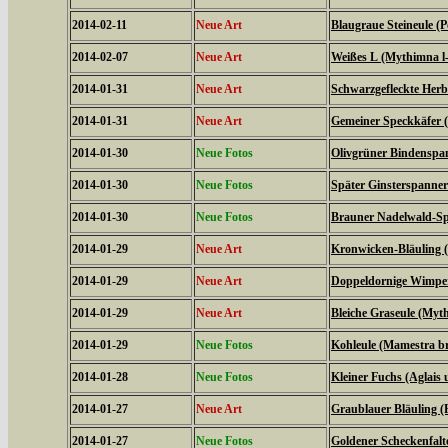
2014-02-11
Neue Art
Blaugraue Steineule (
2014-02-07
Neue Art
Weißes L (Mythimna l
2014-01-31
Neue Art
Schwarzgefleckte Herbs
2014-01-31
Neue Art
Gemeiner Speckkäfer (
2014-01-30
Neue Fotos
Olivgrüner Bindenspan
2014-01-30
Neue Fotos
Später Ginsterspanner 
2014-01-30
Neue Fotos
Brauner Nadelwald-Spa
2014-01-29
Neue Art
Kronwicken-Bläuling 
2014-01-29
Neue Art
Doppeldornige Wimper
2014-01-29
Neue Art
Bleiche Graseule (Myt
2014-01-29
Neue Fotos
Kohleule (Mamestra br
2014-01-28
Neue Fotos
Kleiner Fuchs (Aglais u
2014-01-27
Neue Art
Graublauer Bläuling (
2014-01-27
Neue Fotos
Goldener Scheckenfalt