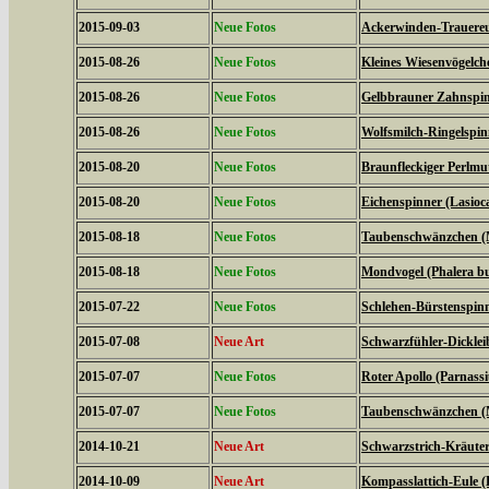
2015-09-03
Neue Fotos
Ackerwinden-Trauereul
2015-08-26
Neue Fotos
Kleines Wiesenvögelc
2015-08-26
Neue Fotos
Gelbbrauner Zahnspin
2015-08-26
Neue Fotos
Wolfsmilch-Ringelspin
2015-08-20
Neue Fotos
Braunfleckiger Perlmutt
2015-08-20
Neue Fotos
Eichenspinner (Lasio
2015-08-18
Neue Fotos
Taubenschwänzchen (M
2015-08-18
Neue Fotos
Mondvogel (Phalera b
2015-07-22
Neue Fotos
Schlehen-Bürstenspinn
2015-07-08
Neue Art
Schwarzfühler-Dickleib
2015-07-07
Neue Fotos
Roter Apollo (Parnassiu
2015-07-07
Neue Fotos
Taubenschwänzchen (M
2014-10-21
Neue Art
Schwarzstrich-Kräuter
2014-10-09
Neue Art
Kompasslattich-Eule (