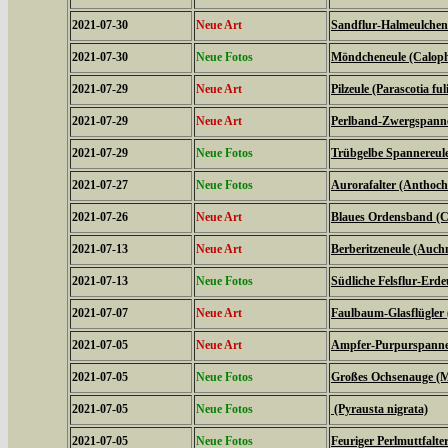
2021-07-30
Neue Art
Sandflur-Halmeulchen (
2021-07-30
Neue Fotos
Möndcheneule (Caloph
2021-07-29
Neue Art
Pilzeule (Parascotia ful
2021-07-29
Neue Art
Perlband-Zwergspanner
2021-07-29
Neue Fotos
Trübgelbe Spannereule 
2021-07-27
Neue Fotos
Aurorafalter (Anthoch
2021-07-26
Neue Art
Blaues Ordensband (Ca
2021-07-13
Neue Art
Berberitzeneule (Auch
2021-07-13
Neue Fotos
Südliche Felsflur-Erde
2021-07-07
Neue Art
Faulbaum-Glasflügler
2021-07-05
Neue Art
Ampfer-Purpurspanner
2021-07-05
Neue Fotos
Großes Ochsenauge (Ma
2021-07-05
Neue Fotos
(Pyrausta nigrata)
2021-07-05
Neue Fotos
Feuriger Perlmuttfalte