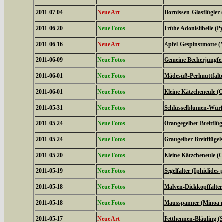
2011-07-04
Neue Art
Hornissen-Glasflügler 
2011-06-20
Neue Fotos
Frühe Adonislibelle 
2011-06-16
Neue Art
Apfel-Gespinstmotte (
2011-06-09
Neue Fotos
Gemeine Becherjungfe
2011-06-01
Neue Fotos
Mädesüß-Perlmuttfalte
2011-06-01
Neue Fotos
Kleine Kätzcheneule (
2011-05-31
Neue Fotos
Schlüsselblumen-Würfe
2011-05-24
Neue Fotos
Orangegelber Breitflüg
2011-05-24
Neue Fotos
Graugelber Breitflügel
2011-05-20
Neue Fotos
Kleine Kätzcheneule (
2011-05-19
Neue Fotos
Segelfalter (Iphiclides 
2011-05-18
Neue Fotos
Malven-Dickkopffalter
2011-05-18
Neue Fotos
Mausspanner (Minoa 
2011-05-17
Neue Art
Fetthennen-Bläuling (S