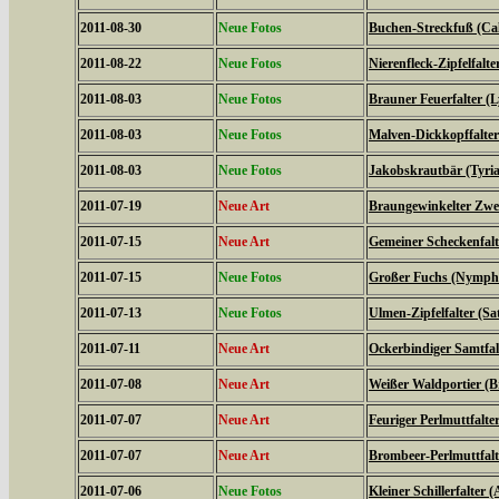
2011-08-30
Neue Fotos
Buchen-Streckfuß (Cal
2011-08-22
Neue Fotos
Nierenfleck-Zipfelfalte
2011-08-03
Neue Fotos
Brauner Feuerfalter (L
2011-08-03
Neue Fotos
Malven-Dickkopffalter
2011-08-03
Neue Fotos
Jakobskrautbär (Tyria
2011-07-19
Neue Art
Braungewinkelter Zwe
2011-07-15
Neue Art
Gemeiner Scheckenfalte
2011-07-15
Neue Fotos
Großer Fuchs (Nymphal
2011-07-13
Neue Fotos
Ulmen-Zipfelfalter (S
2011-07-11
Neue Art
Ockerbindiger Samtfal
2011-07-08
Neue Art
Weißer Waldportier (Br
2011-07-07
Neue Art
Feuriger Perlmuttfalte
2011-07-07
Neue Art
Brombeer-Perlmuttfalt
2011-07-06
Neue Fotos
Kleiner Schillerfalter (