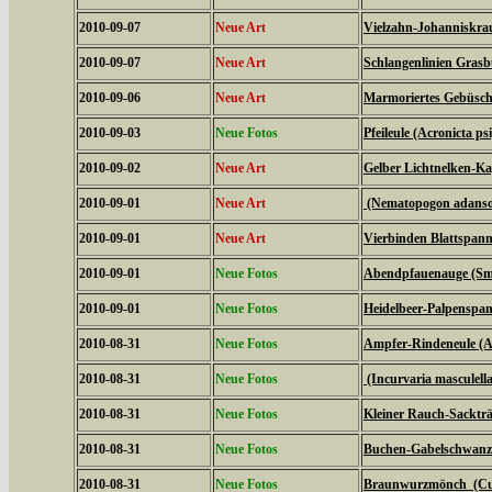
2010-09-07
Neue Art
Vielzahn-Johanniskrau
2010-09-07
Neue Art
Schlangenlinien Gras
2010-09-06
Neue Art
Marmoriertes Gebüsche
2010-09-03
Neue Fotos
Pfeileule (Acronicta psi
2010-09-02
Neue Art
Gelber Lichtnelken-Ka
2010-09-01
Neue Art
(Nematopogon adanson
2010-09-01
Neue Art
Vierbinden Blattspann
2010-09-01
Neue Fotos
Abendpfauenauge (Sme
2010-09-01
Neue Fotos
Heidelbeer-Palpenspan
2010-08-31
Neue Fotos
Ampfer-Rindeneule (Ac
2010-08-31
Neue Fotos
(Incurvaria masculella
2010-08-31
Neue Fotos
Kleiner Rauch-Sackträ
2010-08-31
Neue Fotos
Buchen-Gabelschwanz 
2010-08-31
Neue Fotos
Braunwurzmönch (Cucu