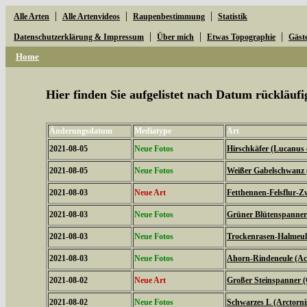
|
|
|
Alle Arten
Alle Artenvideos
Raupenbestimmung
Statistik
|
|
|
Datenschutzerklärung & Impressum
Über mich
Etwas Topographie
Gäst
Home
Hier finden Sie aufgelistet nach Datum rückläu
Änderungsdatum
Mediatype
Art
2021-08-05
Neue Fotos
Hirschkäfer (Lucanus 
2021-08-05
Neue Fotos
Weißer Gabelschwanz 
2021-08-03
Neue Art
Fetthennen-Felsflur-Z
2021-08-03
Neue Fotos
Grüner Blütenspanner 
2021-08-03
Neue Fotos
Trockenrasen-Halmeulc
2021-08-03
Neue Fotos
Ahorn-Rindeneule (Acr
2021-08-02
Neue Art
Großer Steinspanner 
2021-08-02
Neue Fotos
Schwarzes L (Arctorni