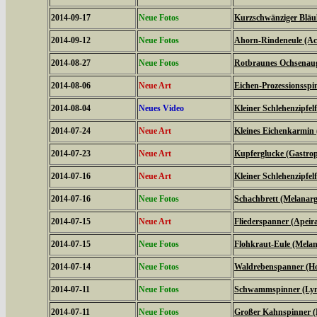
2014-09-17
Neue Fotos
Kurzschwänziger Bläul
2014-09-12
Neue Fotos
Ahorn-Rindeneule (Acr
2014-08-27
Neue Fotos
Rotbraunes Ochsenaug
2014-08-06
Neue Art
Eichen-Prozessionsspi
2014-08-04
Neues Video
Kleiner Schlehenzipfelf
2014-07-24
Neue Art
Kleines Eichenkarmin 
2014-07-23
Neue Art
Kupferglucke (Gastrop
2014-07-16
Neue Art
Kleiner Schlehenzipfelf
2014-07-16
Neue Fotos
Schachbrett (Melanarg
2014-07-15
Neue Art
Fliederspanner (Apeira
2014-07-15
Neue Fotos
Flohkraut-Eule (Melan
2014-07-14
Neue Fotos
Waldrebenspanner (Ho
2014-07-11
Neue Fotos
Schwammspinner (Lym
2014-07-11
Neue Fotos
Großer Kahnspinner (