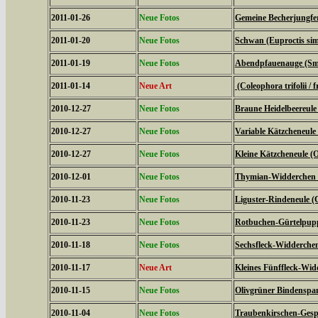
2011-01-26
Neue Fotos
Gemeine Becherjungfe
2011-01-20
Neue Fotos
Schwan (Euproctis simi
2011-01-19
Neue Fotos
Abendpfauenauge (Sme
2011-01-14
Neue Art
(Coleophora trifolii / f
2010-12-27
Neue Fotos
Braune Heidelbeereule 
2010-12-27
Neue Fotos
Variable Kätzcheneule 
2010-12-27
Neue Fotos
Kleine Kätzcheneule (
2010-12-01
Neue Fotos
Thymian-Widderchen (
2010-11-23
Neue Fotos
Liguster-Rindeneule (C
2010-11-23
Neue Fotos
Rotbuchen-Gürtelpupp
2010-11-18
Neue Fotos
Sechsfleck-Widderchen
2010-11-17
Neue Art
Kleines Fünffleck-Wid
2010-11-15
Neue Fotos
Olivgrüner Bindenspan
2010-11-04
Neue Fotos
Traubenkirschen-Gesp