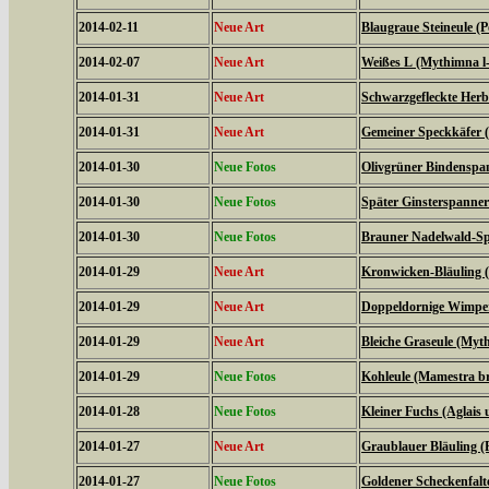
2014-02-11
Neue Art
Blaugraue Steineule (
2014-02-07
Neue Art
Weißes L (Mythimna l
2014-01-31
Neue Art
Schwarzgefleckte Herbs
2014-01-31
Neue Art
Gemeiner Speckkäfer (
2014-01-30
Neue Fotos
Olivgrüner Bindenspan
2014-01-30
Neue Fotos
Später Ginsterspanner 
2014-01-30
Neue Fotos
Brauner Nadelwald-Spa
2014-01-29
Neue Art
Kronwicken-Bläuling 
2014-01-29
Neue Art
Doppeldornige Wimper
2014-01-29
Neue Art
Bleiche Graseule (Myt
2014-01-29
Neue Fotos
Kohleule (Mamestra br
2014-01-28
Neue Fotos
Kleiner Fuchs (Aglais u
2014-01-27
Neue Art
Graublauer Bläuling (
2014-01-27
Neue Fotos
Goldener Scheckenfalt