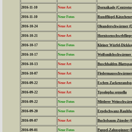
2016-11-10
Neue Art
Dornzikade (Centrotus
2016-11-10
Neue Fotos
Rundflügel-Kätzcheneul
2016-10-24
Neue Art
Oleanderschwärmer (D
2016-10-21
Neue Art
Hornissenschwebfliege 
2016-10-17
Neue Fotos
Kleiner Würfel-Dickko
2016-10-17
Neue Fotos
Wolfsmilchschwärmer 
2016-10-13
Neue Art
Buschhalden-Blattspan
2016-10-07
Neue Art
Fledermausschwärmer (
2016-09-22
Neue Art
Eschen-Zackenrandspa
2016-09-22
Neue Art
Ypsolopha sequella
2016-09-22
Neue Fotos
Mittlerer Weinschwärme
2016-09-20
Neue Fotos
Erpelschwanz-Rauhfußs
2016-09-07
Neue Art
Buchsbaum-Zünsler (C
2016-09-01
Neue Fotos
Pappel-Zahnspinner (P