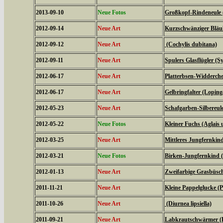
2013-09-10
Neue Fotos
Großkopf-Rindeneule 
2012-09-14
Neue Art
Kurzschwänziger Bläul
2012-09-12
Neue Art
(Cochylis dubitana)
2012-09-11
Neue Art
Spulers Glasflügler (S
2012-06-17
Neue Art
Platterbsen-Widderche
2012-06-17
Neue Art
Gelbringfalter (Loping
2012-05-23
Neue Art
Schafgarben-Silbereu
2012-05-22
Neue Fotos
Kleiner Fuchs (Aglais u
2012-03-25
Neue Art
Mittleres Jungfernkin
2012-03-21
Neue Fotos
Birken-Jungfernkind (
2012-01-13
Neue Art
Zweifarbige Grasbüsche
2011-11-21
Neue Art
Kleine Pappelglucke (
2011-10-26
Neue Art
(Diurnea lipsiella)
2011-09-21
Neue Art
Labkrautschwärmer (Hy