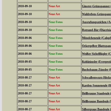
2018-09-10
Neue Art
Ginster-Grünspanner 
2018-09-10
Neue Art
Waldreben-Grünspanne
2018-09-10
Neue Fotos
Ausrufungszeichen (Ag
2018-09-10
Neue Fotos
Rotrand-Bär (Diacrisi
2018-09-06
Neue Fotos
Möndcheneule (Caloph
2018-09-06
Neue Fotos
Ockergelber Blattspa
2018-09-06
Neue Fotos
Weißer Sichelflügler (C
2018-09-05
Neue Fotos
Kohlzünsler (Evergestis
2018-09-05
Neue Fotos
Buchsbaum-Zünsler (C
2018-08-27
Neue Art
Schwalbenwurz-Höckere
2018-08-27
Neue Art
Karden-Sonneneule (Hel
2018-08-27
Neue Art
Hellbraune Staubeule
2018-08-27
Neue Art
Hellbraune Bandeule (N
2018-08-27
Neue Art
Silbergraue Bandeule (