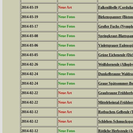
2014-03-19
Neue Art
Falkenlibelle (Corduli
2014-03-19
Neue Fotos
Birkenspanner (Biston 
2014-03-17
Neue Fotos
Großer Fuchs (Nymphal
2014-03-08
Neue Fotos
Springkraut-Blattspan
2014-03-06
Neue Fotos
Violettgrauer Eulensp
2014-03-05
Neue Fotos
Grüne Eicheneule (Dich
2014-02-26
Neue Fotos
Weißdorneule (Allophy
2014-02-24
Neue Fotos
Dunkelbraune Waldran
2014-02-24
Neue Fotos
Graue Spätsommer-Bod
2014-02-22
Neue Art
Graubraune Frühherbs
2014-02-22
Neue Art
Mittelrheintal-Frühhe
2014-02-12
Neue Art
Rotbuchen-Gelbeule (T
2014-02-12
Neue Art
Schlehen-Schmuckspann
2014-02-12
Neue Fotos
Rötliche Herbsteule (A