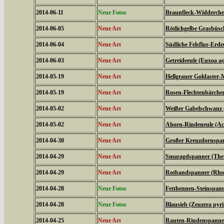
2014-06-11
Neue Fotos
Braunfleck-Widderchen
2014-06-05
Neue Art
Rötlichgelbe Grasbüsc
2014-06-04
Neue Art
Südliche Felsflur-Erde
2014-06-03
Neue Art
Getreideeule (Euxoa aq
2014-05-19
Neue Art
Hellgrauer Goldaster-
2014-05-19
Neue Art
Rosen-Flechtenbärchen
2014-05-02
Neue Art
Weißer Gabelschwanz 
2014-05-02
Neue Art
Ahorn-Rindeneule (Acr
2014-04-30
Neue Art
Großer Kreuzdornspann
2014-04-29
Neue Art
Smaragdspanner (Thet
2014-04-29
Neue Art
Rotbandspanner (Rhod
2014-04-28
Neue Fotos
Fetthennen-Steinspann
2014-04-28
Neue Fotos
Blausieb (Zeuzera pyr
2014-04-25
Neue Art
Rauten-Rindenspanner