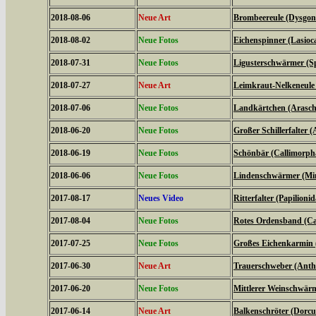
2018-08-06
Neue Art
Brombeereule (Dysgoni
2018-08-02
Neue Fotos
Eichenspinner (Lasio
2018-07-31
Neue Fotos
Ligusterschwärmer (Sp
2018-07-27
Neue Art
Leimkraut-Nelkeneule
2018-07-06
Neue Fotos
Landkärtchen (Arasch
2018-06-20
Neue Fotos
Großer Schillerfalter (
2018-06-19
Neue Fotos
Schönbär (Callimorph
2018-06-06
Neue Fotos
Lindenschwärmer (Mima
2017-08-17
Neues Video
Ritterfalter (Papilionid
2017-08-04
Neue Fotos
Rotes Ordensband (Ca
2017-07-25
Neue Fotos
Großes Eichenkarmin 
2017-06-30
Neue Art
Trauerschweber (Anth
2017-06-20
Neue Fotos
Mittlerer Weinschwärme
2017-06-14
Neue Art
Balkenschröter (Dorcus