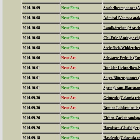
2014-10-09
Neue Fotos
Stachelbeerspanner (A
2014-10-08
Neue Fotos
Admiral (Vanessa atal
2014-10-08
Neue Fotos
Landkärtchen (Arasch
2014-10-08
Neue Fotos
Chi-Eule (Antitype chi
2014-10-08
Neue Fotos
Sechsfleck-Widderchen
2014-10-06
Neue Art
Schwarze Erdeule (Eux
2014-10-01
Neue Art
Dunkler Lichtnelken-K
2014-10-01
Neue Fotos
Satyr-Blütenspanner (
2014-10-01
Neue Fotos
Springkraut-Blattspan
2014-09-30
Neue Art
Grüneule (Calamia tri
2014-09-30
Neue Art
Braune Labkrauteule (
2014-09-26
Neue Fotos
Eichen-Zackenrandspa
2014-09-26
Neue Fotos
Hornissen-Glasflügler 
2014-09-18
Neue Fotos
Haseleule (Colocasia co