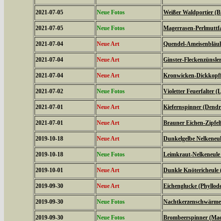
2021-07-05
Neue Fotos
Weißer Waldportier (Br
2021-07-05
Neue Fotos
Magerrasen-Perlmuttfal
2021-07-04
Neue Art
Quendel-Ameisenbläuli
2021-07-04
Neue Art
Ginster-Fleckenzünsler
2021-07-04
Neue Art
Kronwicken-Dickkopffa
2021-07-02
Neue Fotos
Violetter Feuerfalter (
2021-07-01
Neue Art
Kiefernspinner (Dendr
2021-07-01
Neue Art
Brauner Eichen-Zipfelfa
2019-10-18
Neue Art
Dunkelgelbe Nelkeneul
2019-10-18
Neue Fotos
Leimkraut-Nelkeneule
2019-10-01
Neue Art
Dunkle Knötericheule 
2019-09-30
Neue Art
Eichenglucke (Phyllode
2019-09-30
Neue Fotos
Nachtkerzenschwärmer
2019-09-30
Neue Fotos
Brombeerspinner (Macr