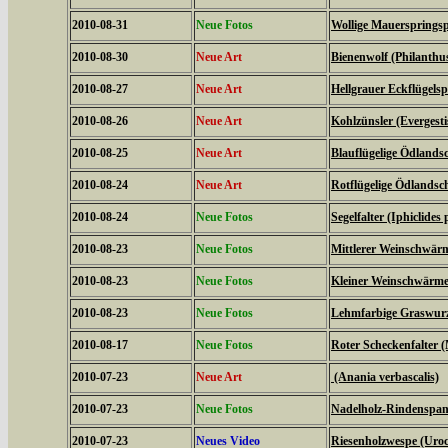
2010-08-31
Neue Fotos
Wollige Mauerspringsp
2010-08-30
Neue Art
Bienenwolf (Philanthu
2010-08-27
Neue Art
Hellgrauer Eckflügels
2010-08-26
Neue Art
Kohlzünsler (Evergestis
2010-08-25
Neue Art
Blauflügelige Ödlands
2010-08-24
Neue Art
Rotflügelige Ödlandsc
2010-08-24
Neue Fotos
Segelfalter (Iphiclides 
2010-08-23
Neue Fotos
Mittlerer Weinschwärme
2010-08-23
Neue Fotos
Kleiner Weinschwärmer 
2010-08-23
Neue Fotos
Lehmfarbige Graswurze
2010-08-17
Neue Fotos
Roter Scheckenfalter 
2010-07-23
Neue Art
(Anania verbascalis)
2010-07-23
Neue Fotos
Nadelholz-Rindenspann
2010-07-23
Neues Video
Riesenholzwespe (Uroc