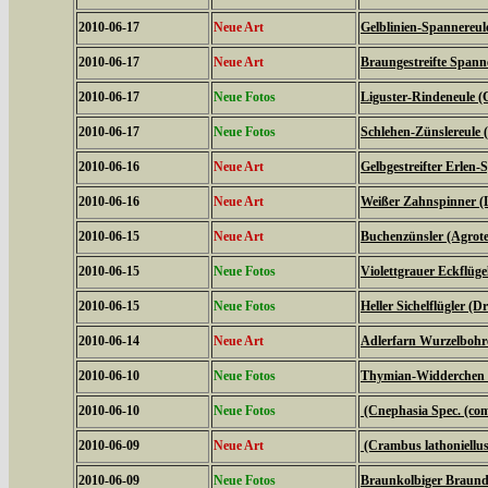
2010-06-17
Neue Art
Gelblinien-Spannereule
2010-06-17
Neue Art
Braungestreifte Spanne
2010-06-17
Neue Fotos
Liguster-Rindeneule (C
2010-06-17
Neue Fotos
Schlehen-Zünslereule (
2010-06-16
Neue Art
Gelbgestreifter Erlen-
2010-06-16
Neue Art
Weißer Zahnspinner (L
2010-06-15
Neue Art
Buchenzünsler (Agrote
2010-06-15
Neue Fotos
Violettgrauer Eckflüge
2010-06-15
Neue Fotos
Heller Sichelflügler (D
2010-06-14
Neue Art
Adlerfarn Wurzelbohre
2010-06-10
Neue Fotos
Thymian-Widderchen (
2010-06-10
Neue Fotos
(Cnephasia Spec. (c
2010-06-09
Neue Art
(Crambus lathoniellus
2010-06-09
Neue Fotos
Braunkolbiger Braundi