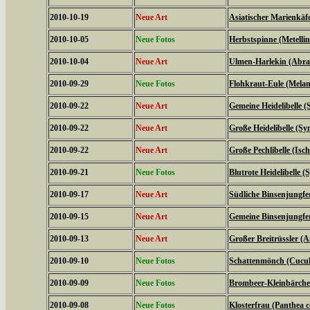
2010-10-19
Neue Art
Asiatischer Marienkäf
2010-10-05
Neue Fotos
Herbstspinne (Metelli
2010-10-04
Neue Art
Ulmen-Harlekin (Abrax
2010-09-29
Neue Fotos
Flohkraut-Eule (Melan
2010-09-22
Neue Art
Gemeine Heidelibelle
2010-09-22
Neue Art
Große Heidelibelle (S
2010-09-22
Neue Art
Große Pechlibelle (Isc
2010-09-21
Neue Fotos
Blutrote Heidelibelle
2010-09-17
Neue Art
Südliche Binsenjungfe
2010-09-15
Neue Art
Gemeine Binsenjungfer
2010-09-13
Neue Art
Großer Breitrüssler (A
2010-09-10
Neue Fotos
Schattenmönch (Cucul
2010-09-09
Neue Fotos
Brombeer-Kleinbärche
2010-09-08
Neue Fotos
Klosterfrau (Panthea c