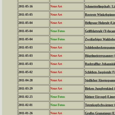
2011-05-16
Neue Art
Schmetterlingshaft / Li
2011-05-05
Neue Art
Rostrote Winkelspinne
2011-05-04
Neue Art
Hellgraue Holzeule (L
2011-05-04
Neue Fotos
Geißblatteule (Xyloca
2011-05-04
Neue Fotos
Zweifarbiger Waldrebe
2011-05-03
Neue Art
Schlehenheckenspanner
2011-05-03
Neue Art
Hügelmeisterspanner (
2011-05-03
Neue Art
Ruderalflur-Johannisk
2011-05-02
Neue Art
Schlehen-Jaspiseule (V
2011-04-28
Neue Art
Südlicher Ahornspanne
2011-03-29
Neue Art
Birken-Jungfernkind (
2011-02-25
Neue Fotos
Kleiner Eisvogel (Limen
2011-02-01
Neue Fotos
Totenkopfschwärmer (
2011-01-26
Neue Art
Großes Granatauge (E