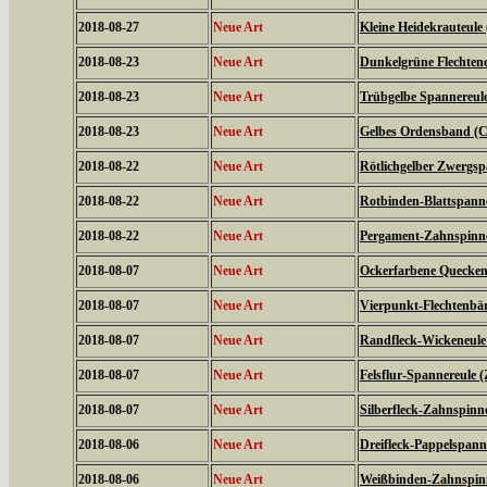
2018-08-27
Neue Art
Kleine Heidekrauteule
2018-08-23
Neue Art
Dunkelgrüne Flechtene
2018-08-23
Neue Art
Trübgelbe Spannereule 
2018-08-23
Neue Art
Gelbes Ordensband (Ca
2018-08-22
Neue Art
Rötlichgelber Zwergsp
2018-08-22
Neue Art
Rotbinden-Blattspanne
2018-08-22
Neue Art
Pergament-Zahnspinne
2018-08-07
Neue Art
Ockerfarbene Quecken
2018-08-07
Neue Art
Vierpunkt-Flechtenbär
2018-08-07
Neue Art
Randfleck-Wickeneule 
2018-08-07
Neue Art
Felsflur-Spannereule (
2018-08-07
Neue Art
Silberfleck-Zahnspinne
2018-08-06
Neue Art
Dreifleck-Pappelspanne
2018-08-06
Neue Art
Weißbinden-Zahnspin