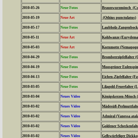
2010-05-26
Neue Fotos
Braunwurzmönch (Cucu
2010-05-19
Neue Art
(Othius punctulatus)
2010-05-17
Neue Fotos
Laubholz-Zangenbock
2010-05-11
Neue Art
Kohlwanze (Eurydema
2010-05-03
Neue Art
Kornmotte (Nemapogon
2010-04-29
Neue Fotos
Brombeerzipfelfalter (
2010-04-19
Neue Fotos
Moosgrüner Eulenspinn
2010-04-13
Neue Fotos
Eichen-Zipfelfalter (F
2010-03-05
Neue Fotos
Lilagold-Feuerfalter (
2010-03-04
Neues Video
Königskerzen-Mönch (C
2010-03-02
Neues Video
Mädesüß-Perlmuttfalte
2010-03-02
Neues Video
Admiral (Vanessa atal
2010-03-02
Neues Video
Goldener Scheckenfalt
2010-03-02
Neues Video
Gelbwürfeliger Dickko