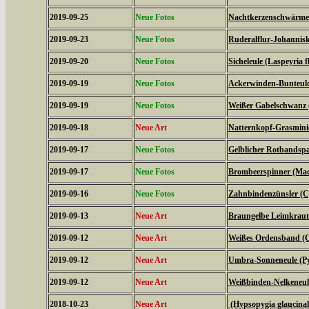
2019-09-25
Neue Fotos
Nachtkerzenschwärmer
2019-09-23
Neue Fotos
Ruderalflur-Johannisk
2019-09-20
Neue Fotos
Sicheleule (Laspeyria f
2019-09-19
Neue Fotos
Ackerwinden-Bunteulch
2019-09-19
Neue Fotos
Weißer Gabelschwanz 
2019-09-18
Neue Art
Natternkopf-Grasminie
2019-09-17
Neue Fotos
Gelblicher Rotbandspa
2019-09-17
Neue Fotos
Brombeerspinner (Macr
2019-09-16
Neue Fotos
Zahnbindenzünsler (C
2019-09-13
Neue Art
Braungelbe Leimkraute
2019-09-12
Neue Art
Weißes Ordensband (C
2019-09-12
Neue Art
Umbra-Sonneneule (P
2019-09-12
Neue Art
Weißbinden-Nelkeneul
2018-10-23
Neue Art
(Hypsopygia glaucinal