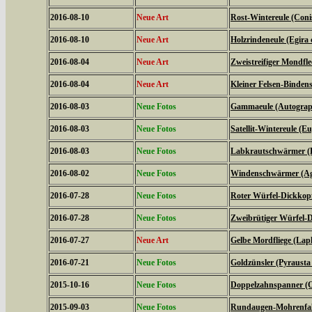
2016-08-10
Neue Art
Rost-Wintereule (Coni
2016-08-10
Neue Art
Holzrindeneule (Egira c
2016-08-04
Neue Art
Zweistreifiger Mondfle
2016-08-04
Neue Art
Kleiner Felsen-Binden
2016-08-03
Neue Fotos
Gammaeule (Autogra
2016-08-03
Neue Fotos
Satellit-Wintereule (Eu
2016-08-03
Neue Fotos
Labkrautschwärmer (Hy
2016-08-02
Neue Fotos
Windenschwärmer (Agr
2016-07-28
Neue Fotos
Roter Würfel-Dickkopff
2016-07-28
Neue Fotos
Zweibrütiger Würfel-D
2016-07-27
Neue Art
Gelbe Mordfliege (Laph
2016-07-21
Neue Fotos
Goldzünsler (Pyrausta
2015-10-16
Neue Fotos
Doppelzahnspanner (O
2015-09-03
Neue Fotos
Rundaugen-Mohrenfalt