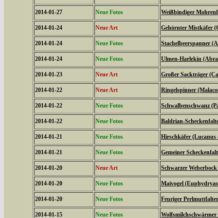
2014-01-27
Neue Fotos
Weißbindiger Mohrenfal
2014-01-24
Neue Art
Gehörnter Mistkäfer (
2014-01-24
Neue Fotos
Stachelbeerspanner (A
2014-01-24
Neue Fotos
Ulmen-Harlekin (Abrax
2014-01-23
Neue Art
Großer Sackträger (Ca
2014-01-22
Neue Art
Ringelspinner (Malaco
2014-01-22
Neue Fotos
Schwalbenschwanz (Pa
2014-01-22
Neue Fotos
Baldrian-Scheckenfalte
2014-01-21
Neue Fotos
Hirschkäfer (Lucanus 
2014-01-21
Neue Fotos
Gemeiner Scheckenfalte
2014-01-20
Neue Art
Schwarzer Weberbock 
2014-01-20
Neue Fotos
Maivogel (Euphydryas
2014-01-20
Neue Fotos
Feuriger Perlmuttfalte
2014-01-15
Neue Fotos
Wolfsmilchschwärmer 