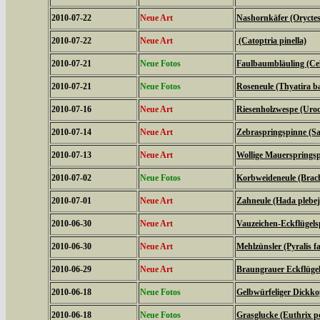
2010-07-22
Neue Art
Nashornkäfer (Oryctes
2010-07-22
Neue Art
(Catoptria pinella)
2010-07-21
Neue Fotos
Faulbaumbläuling (Cel
2010-07-21
Neue Fotos
Roseneule (Thyatira ba
2010-07-16
Neue Art
Riesenholzwespe (Uroc
2010-07-14
Neue Art
Zebraspringspinne (Sal
2010-07-13
Neue Art
Wollige Mauerspringsp
2010-07-02
Neue Fotos
Korbweideneule (Brach
2010-07-01
Neue Art
Zahneule (Hada plebej
2010-06-30
Neue Art
Vauzeichen-Eckflügels
2010-06-30
Neue Art
Mehlzünsler (Pyralis fa
2010-06-29
Neue Art
Braungrauer Eckflügel
2010-06-18
Neue Fotos
Gelbwürfeliger Dickko
2010-06-18
Neue Fotos
Grasglucke (Euthrix po