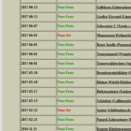
2017-06-13
Neue Fotos
Gelbhorn-Eulenspinner
2017-06-13
Neue Fotos
Großer Eisvogel (Limen
2017-06-07
Neue Fotos
Schwarzes C (Xestia c
2017-06-01
Neue Art
Magerrasen-Perlmuttfal
2017-06-01
Neue Fotos
Roter Apollo (Parnassiu
2017-06-01
Neue Fotos
Trauermantel (Nympha
2017-06-01
Neue Fotos
Trauerwidderchen (Agl
2017-05-18
Neue Fotos
Brombeerzipfelfalter (
2017-05-18
Neue Fotos
Kleiner Würfel-Dickko
2017-05-17
Neue Fotos
Birkenspinner (Endrom
2017-05-13
Neue Fotos
Schönbär (Callimorph
2017-02-22
Neue Art
Später Schlehenbusch-
2017-02-21
Neue Fotos
Pappel-Zahnspinner (P
2016-11-11
Neue Fotos
Rauten-Rindenspanner