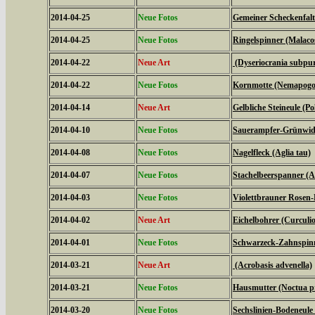
2014-04-25
Neue Fotos
Gemeiner Scheckenfalte
2014-04-25
Neue Fotos
Ringelspinner (Malaco
2014-04-22
Neue Art
(Dyseriocrania subpur
2014-04-22
Neue Fotos
Kornmotte (Nemapogon
2014-04-14
Neue Art
Gelbliche Steineule (Po
2014-04-10
Neue Fotos
Sauerampfer-Grünwidde
2014-04-08
Neue Fotos
Nagelfleck (Aglia tau)
2014-04-07
Neue Fotos
Stachelbeerspanner (A
2014-04-03
Neue Fotos
Violettbrauner Rosen-
2014-04-02
Neue Art
Eichelbohrer (Curculi
2014-04-01
Neue Fotos
Schwarzeck-Zahnspinn
2014-03-21
Neue Art
(Acrobasis advenella)
2014-03-21
Neue Fotos
Hausmutter (Noctua 
2014-03-20
Neue Fotos
Sechslinien-Bodeneule 