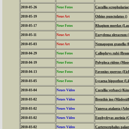
2010-05-26
Neue Fotos
Cucullia scrophulari
2010-05-19
Neue Art
Othius punctulatus ()
2010-05-17
Neue Fotos
Rhagium mordax (Lau
2010-05-11
Neue Art
Eurydema oleraceum 
2010-05-03
Neue Art
Nemapogon granella (
2010-04-29
Neue Fotos
Callophrys rubi (Bromb
2010-04-19
Neue Fotos
Polyploca ridens (Moo
2010-04-13
Neue Fotos
Favonius quercus (Eich
2010-03-05
Neue Fotos
Lycaena hippothoe (Lil
2010-03-04
Neues Video
Cucullia verbasci (Kö
2010-03-02
Neues Video
Brenthis ino (Mädesüß
2010-03-02
Neues Video
Vanessa atalanta (Adm
2010-03-02
Neues Video
Euphydryas aurinia (G
2010-03-02
Neues Video
Carterocephalus palae