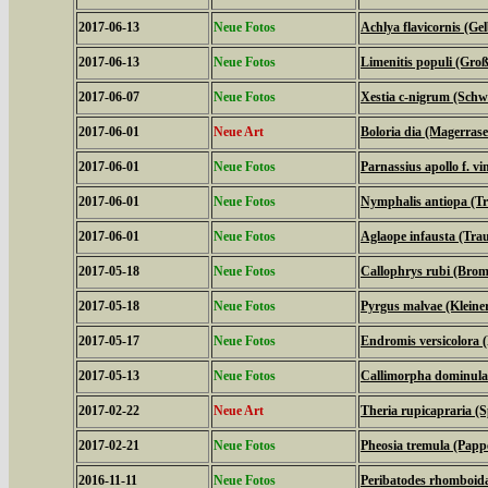
2017-06-13
Neue Fotos
Achlya flavicornis (G
2017-06-13
Neue Fotos
Limenitis populi (Groß
2017-06-07
Neue Fotos
Xestia c-nigrum (Schw
2017-06-01
Neue Art
Boloria dia (Magerrase
2017-06-01
Neue Fotos
Parnassius apollo f. vi
2017-06-01
Neue Fotos
Nymphalis antiopa (T
2017-06-01
Neue Fotos
Aglaope infausta (Tra
2017-05-18
Neue Fotos
Callophrys rubi (Bromb
2017-05-18
Neue Fotos
Pyrgus malvae (Kleine
2017-05-17
Neue Fotos
Endromis versicolora 
2017-05-13
Neue Fotos
Callimorpha dominula
2017-02-22
Neue Art
Theria rupicapraria (
2017-02-21
Neue Fotos
Pheosia tremula (Papp
2016-11-11
Neue Fotos
Peribatodes rhomboid