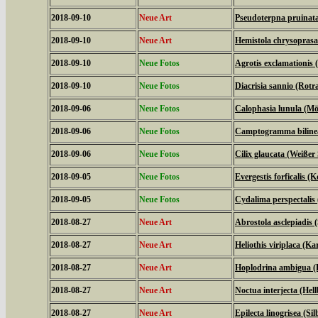
2018-09-10
Neue Art
Pseudoterpna pruinat
2018-09-10
Neue Art
Hemistola chrysopras
2018-09-10
Neue Fotos
Agrotis exclamationis
2018-09-10
Neue Fotos
Diacrisia sannio (Rot
2018-09-06
Neue Fotos
Calophasia lunula (M
2018-09-06
Neue Fotos
Camptogramma bilinea
2018-09-06
Neue Fotos
Cilix glaucata (Weißer 
2018-09-05
Neue Fotos
Evergestis forficalis (
2018-09-05
Neue Fotos
Cydalima perspectali
2018-08-27
Neue Art
Abrostola asclepiadis
2018-08-27
Neue Art
Heliothis viriplaca (K
2018-08-27
Neue Art
Hoplodrina ambigua (
2018-08-27
Neue Art
Noctua interjecta (Hel
2018-08-27
Neue Art
Epilecta linogrisea (S