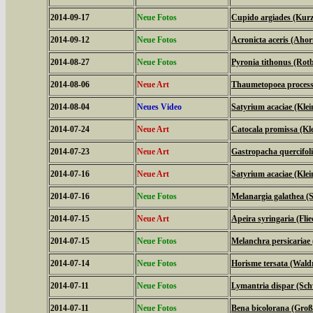
2014-09-17
Neue Fotos
Cupido argiades (Kurz
2014-09-12
Neue Fotos
Acronicta aceris (Aho
2014-08-27
Neue Fotos
Pyronia tithonus (Ro
2014-08-06
Neue Art
Thaumetopoea processi
2014-08-04
Neues Video
Satyrium acaciae (Klein
2014-07-24
Neue Art
Catocala promissa (Kl
2014-07-23
Neue Art
Gastropacha quercifol
2014-07-16
Neue Art
Satyrium acaciae (Klein
2014-07-16
Neue Fotos
Melanargia galathea (
2014-07-15
Neue Art
Apeira syringaria (Fli
2014-07-15
Neue Fotos
Melanchra persicariae
2014-07-14
Neue Fotos
Horisme tersata (Wal
2014-07-11
Neue Fotos
Lymantria dispar (S
2014-07-11
Neue Fotos
Bena bicolorana (Gro