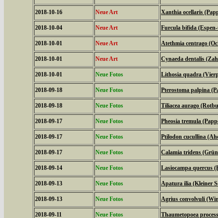
2018-10-16
Neue Art
Xanthia ocellaris (Pap
2018-10-04
Neue Art
Furcula bifida (Espen
2018-10-01
Neue Art
Atethmia centrago (Oc
2018-10-01
Neue Art
Cynaeda dentalis (Za
2018-10-01
Neue Fotos
Lithosia quadra (Vier
2018-09-18
Neue Fotos
Pterostoma palpina (P
2018-09-18
Neue Fotos
Tiliacea aurago (Rotb
2018-09-17
Neue Fotos
Pheosia tremula (Papp
2018-09-17
Neue Fotos
Ptilodon cucullina (A
2018-09-17
Neue Fotos
Calamia tridens (Grün
2018-09-14
Neue Fotos
Lasiocampa quercus (
2018-09-13
Neue Fotos
Apatura ilia (Kleiner Sc
2018-09-13
Neue Fotos
Agrius convolvuli (W
2018-09-11
Neue Fotos
Thaumetopoea processi