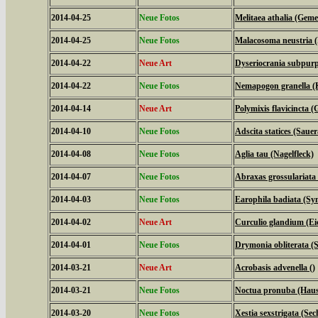
2014-04-25
Neue Fotos
Melitaea athalia (Geme
2014-04-25
Neue Fotos
Malacosoma neustria (
2014-04-22
Neue Art
Dyseriocrania subpurpu
2014-04-22
Neue Fotos
Nemapogon granella (
2014-04-14
Neue Art
Polymixis flavicincta (
2014-04-10
Neue Fotos
Adscita statices (Sau
2014-04-08
Neue Fotos
Aglia tau (Nagelfleck)
2014-04-07
Neue Fotos
Abraxas grossulariata
2014-04-03
Neue Fotos
Earophila badiata (Sy
2014-04-02
Neue Art
Curculio glandium (Ei
2014-04-01
Neue Fotos
Drymonia obliterata 
2014-03-21
Neue Art
Acrobasis advenella ()
2014-03-21
Neue Fotos
Noctua pronuba (Hau
2014-03-20
Neue Fotos
Xestia sexstrigata (Se