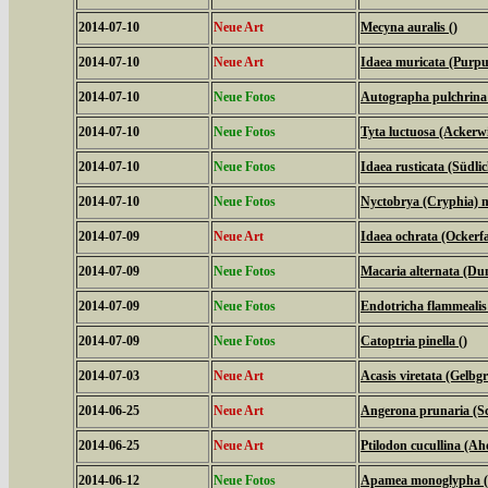
2014-07-10
Neue Art
Mecyna auralis ()
2014-07-10
Neue Art
Idaea muricata (Purpu
2014-07-10
Neue Fotos
Autographa pulchrina (
2014-07-10
Neue Fotos
Tyta luctuosa (Ackerw
2014-07-10
Neue Fotos
Idaea rusticata (Südl
2014-07-10
Neue Fotos
Nyctobrya (Cryphia) m
2014-07-09
Neue Art
Idaea ochrata (Ockerf
2014-07-09
Neue Fotos
Macaria alternata (Du
2014-07-09
Neue Fotos
Endotricha flammealis
2014-07-09
Neue Fotos
Catoptria pinella ()
2014-07-03
Neue Art
Acasis viretata (Gelb
2014-06-25
Neue Art
Angerona prunaria (S
2014-06-25
Neue Art
Ptilodon cucullina (A
2014-06-12
Neue Fotos
Apamea monoglypha (W