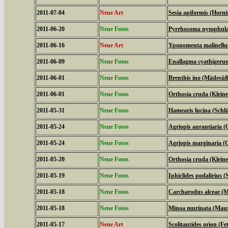
2011-07-04
Neue Art
Sesia apiformis (Horni
2011-06-20
Neue Fotos
Pyrrhosoma nymphula 
2011-06-16
Neue Art
Yponomeuta malinellus
2011-06-09
Neue Fotos
Enallagma cyathigeru
2011-06-01
Neue Fotos
Brenthis ino (Mädesüß
2011-06-01
Neue Fotos
Orthosia cruda (Klein
2011-05-31
Neue Fotos
Hamearis lucina (Schl
2011-05-24
Neue Fotos
Agriopis aurantiaria (
2011-05-24
Neue Fotos
Agriopis marginaria (G
2011-05-20
Neue Fotos
Orthosia cruda (Klein
2011-05-19
Neue Fotos
Iphiclides podalirius (S
2011-05-18
Neue Fotos
Carcharodus alceae (M
2011-05-18
Neue Fotos
Minoa murinata (Mau
2011-05-17
Neue Art
Scolitantides orion (F