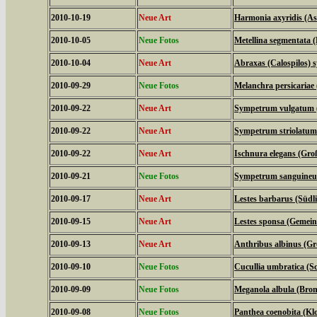
2010-10-19
Neue Art
Harmonia axyridis (As
2010-10-05
Neue Fotos
Metellina segmentata 
2010-10-04
Neue Art
Abraxas (Calospilos) 
2010-09-29
Neue Fotos
Melanchra persicariae
2010-09-22
Neue Art
Sympetrum vulgatum (
2010-09-22
Neue Art
Sympetrum striolatum 
2010-09-22
Neue Art
Ischnura elegans (Groß
2010-09-21
Neue Fotos
Sympetrum sanguineum 
2010-09-17
Neue Art
Lestes barbarus (Südl
2010-09-15
Neue Art
Lestes sponsa (Gemein
2010-09-13
Neue Art
Anthribus albinus (Gro
2010-09-10
Neue Fotos
Cucullia umbratica (
2010-09-09
Neue Fotos
Meganola albula (Bro
2010-09-08
Neue Fotos
Panthea coenobita (Klo