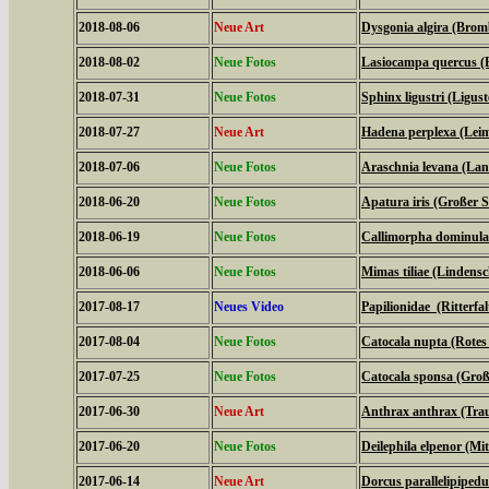
2018-08-06
Neue Art
Dysgonia algira (Brom
2018-08-02
Neue Fotos
Lasiocampa quercus (
2018-07-31
Neue Fotos
Sphinx ligustri (Ligu
2018-07-27
Neue Art
Hadena perplexa (Lei
2018-07-06
Neue Fotos
Araschnia levana (La
2018-06-20
Neue Fotos
Apatura iris (Großer Sc
2018-06-19
Neue Fotos
Callimorpha dominula
2018-06-06
Neue Fotos
Mimas tiliae (Lindens
2017-08-17
Neues Video
Papilionidae (Ritterfal
2017-08-04
Neue Fotos
Catocala nupta (Rote
2017-07-25
Neue Fotos
Catocala sponsa (Gro
2017-06-30
Neue Art
Anthrax anthrax (Tra
2017-06-20
Neue Fotos
Deilephila elpenor (Mi
2017-06-14
Neue Art
Dorcus parallelipipedu