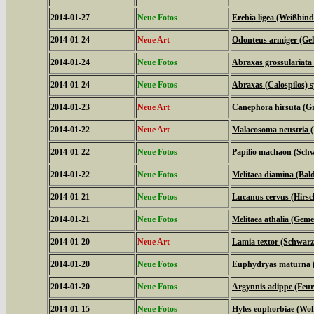
2014-01-27
Neue Fotos
Erebia ligea (Weißbind
2014-01-24
Neue Art
Odonteus armiger (Geh
2014-01-24
Neue Fotos
Abraxas grossulariata
2014-01-24
Neue Fotos
Abraxas (Calospilos) 
2014-01-23
Neue Art
Canephora hirsuta (Gr
2014-01-22
Neue Art
Malacosoma neustria (
2014-01-22
Neue Fotos
Papilio machaon (Sch
2014-01-22
Neue Fotos
Melitaea diamina (Bald
2014-01-21
Neue Fotos
Lucanus cervus (Hirsc
2014-01-21
Neue Fotos
Melitaea athalia (Geme
2014-01-20
Neue Art
Lamia textor (Schwar
2014-01-20
Neue Fotos
Euphydryas maturna (
2014-01-20
Neue Fotos
Argynnis adippe (Feuri
2014-01-15
Neue Fotos
Hyles euphorbiae (Wo