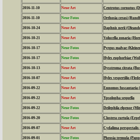
2016-11-10
Neue Art
Centrotus cornutus (D
2016-11-10
Neue Fotos
Orthosia cerasi (Rundf
2016-10-24
Neue Art
Daphnis nerii (Olean
2016-10-21
Neue Art
Volucella zonaria (Hor
2016-10-17
Neue Fotos
Pyrgus malvae (Kleine
2016-10-17
Neue Fotos
Hyles euphorbiae (Wo
2016-10-13
Neue Art
Dysstroma citrata (Bu
2016-10-07
Neue Art
Hyles vespertilio (Fl
2016-09-22
Neue Art
Ennomos fuscantaria 
2016-09-22
Neue Art
Ypsolopha sequella
2016-09-22
Neue Fotos
Deilephila elpenor (Mi
2016-09-20
Neue Fotos
Clostera curtula (Erp
2016-09-07
Neue Art
Cydalima perspectali
2016-09-01
Neue Fotos
Pheosia tremula (Papp