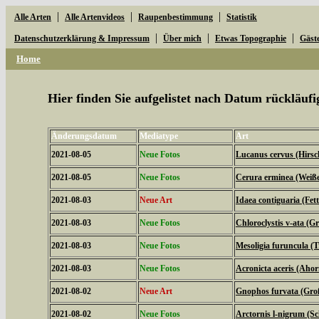
|
|
|
Alle Arten
Alle Artenvideos
Raupenbestimmung
Statistik
|
|
|
Datenschutzerklärung & Impressum
Über mich
Etwas Topographie
Gäst
Home
Hier finden Sie aufgelistet nach Datum rückläu
Änderungsdatum
Mediatype
Art
2021-08-05
Neue Fotos
Lucanus cervus (Hirsc
2021-08-05
Neue Fotos
Cerura erminea (Weiß
2021-08-03
Neue Art
Idaea contiguaria (Fe
2021-08-03
Neue Fotos
Chloroclystis v-ata (
2021-08-03
Neue Fotos
Mesoligia furuncula (
2021-08-03
Neue Fotos
Acronicta aceris (Aho
2021-08-02
Neue Art
Gnophos furvata (Gro
2021-08-02
Neue Fotos
Arctornis l-nigrum (S