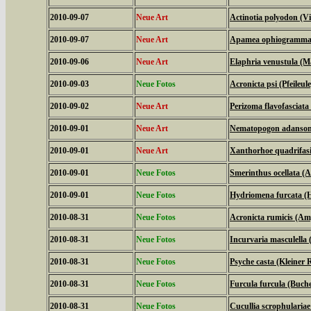
2010-09-07
Neue Art
Actinotia polyodon (V
2010-09-07
Neue Art
Apamea ophiogramma (
2010-09-06
Neue Art
Elaphria venustula (M
2010-09-03
Neue Fotos
Acronicta psi (Pfeileule
2010-09-02
Neue Art
Perizoma flavofasciat
2010-09-01
Neue Art
Nematopogon adansonie
2010-09-01
Neue Art
Xanthorhoe quadrifasi
2010-09-01
Neue Fotos
Smerinthus ocellata 
2010-09-01
Neue Fotos
Hydriomena furcata (H
2010-08-31
Neue Fotos
Acronicta rumicis (Am
2010-08-31
Neue Fotos
Incurvaria masculella (
2010-08-31
Neue Fotos
Psyche casta (Kleiner
2010-08-31
Neue Fotos
Furcula furcula (Buc
2010-08-31
Neue Fotos
Cucullia scrophulari