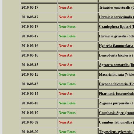
2010-06-17
Neue Art
Trisateles emortualis 
2010-06-17
Neue Art
Herminia tarsicrinalis
2010-06-17
Neue Fotos
Craniophora ligustri (
2010-06-17
Neue Fotos
Herminia grisealis (Sc
2010-06-16
Neue Art
Hydrelia flammeolaria 
2010-06-16
Neue Art
Leucodonta bicoloria 
2010-06-15
Neue Art
Agrotera nemoralis (B
2010-06-15
Neue Fotos
Macaria liturata (Viol
2010-06-15
Neue Fotos
Drepana falcataria (Hel
2010-06-14
Neue Art
Pharmacis fusconebulo
2010-06-10
Neue Fotos
Zygaena purpuralis (
2010-06-10
Neue Fotos
Cnephasia Spec. (com
2010-06-09
Neue Art
Crambus lathoniellus (
2010-06-09
Neue Fotos
Thymelicus sylvestris