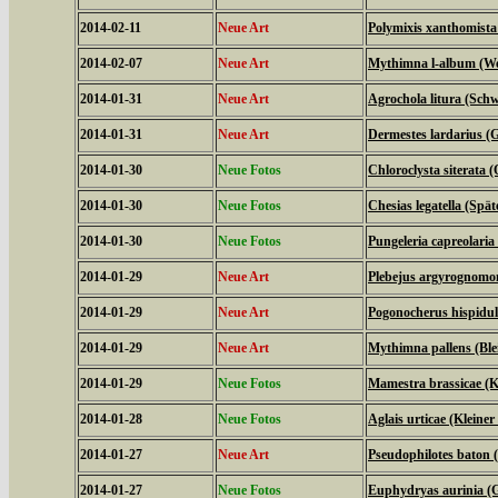
2014-02-11
Neue Art
Polymixis xanthomista
2014-02-07
Neue Art
Mythimna l-album (We
2014-01-31
Neue Art
Agrochola litura (Schw
2014-01-31
Neue Art
Dermestes lardarius (
2014-01-30
Neue Fotos
Chloroclysta siterata 
2014-01-30
Neue Fotos
Chesias legatella (Spä
2014-01-30
Neue Fotos
Pungeleria capreolari
2014-01-29
Neue Art
Plebejus argyrognomo
2014-01-29
Neue Art
Pogonocherus hispidu
2014-01-29
Neue Art
Mythimna pallens (Ble
2014-01-29
Neue Fotos
Mamestra brassicae (K
2014-01-28
Neue Fotos
Aglais urticae (Kleiner
2014-01-27
Neue Art
Pseudophilotes baton 
2014-01-27
Neue Fotos
Euphydryas aurinia (G