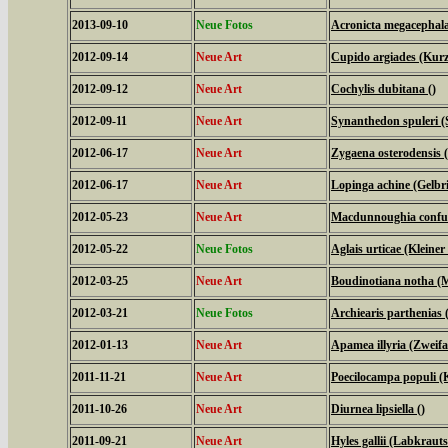
2013-09-10
Neue Fotos
Acronicta megacephal
2012-09-14
Neue Art
Cupido argiades (Kurz
2012-09-12
Neue Art
Cochylis dubitana ()
2012-09-11
Neue Art
Synanthedon spuleri (S
2012-06-17
Neue Art
Zygaena osterodensis 
2012-06-17
Neue Art
Lopinga achine (Gelbri
2012-05-23
Neue Art
Macdunnoughia confus
2012-05-22
Neue Fotos
Aglais urticae (Kleiner
2012-03-25
Neue Art
Boudinotiana notha (M
2012-03-21
Neue Fotos
Archiearis parthenias
2012-01-13
Neue Art
Apamea illyria (Zweifa
2011-11-21
Neue Art
Poecilocampa populi (
2011-10-26
Neue Art
Diurnea lipsiella ()
2011-09-21
Neue Art
Hyles gallii (Labkrau