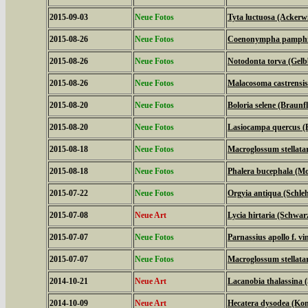
2015-09-03
Neue Fotos
Tyta luctuosa (Ackerw
2015-08-26
Neue Fotos
Coenonympha pamphilu
2015-08-26
Neue Fotos
Notodonta torva (Gel
2015-08-26
Neue Fotos
Malacosoma castrensis
2015-08-20
Neue Fotos
Boloria selene (Braunfl
2015-08-20
Neue Fotos
Lasiocampa quercus (
2015-08-18
Neue Fotos
Macroglossum stellat
2015-08-18
Neue Fotos
Phalera bucephala (M
2015-07-22
Neue Fotos
Orgyia antiqua (Schle
2015-07-08
Neue Art
Lycia hirtaria (Schwar
2015-07-07
Neue Fotos
Parnassius apollo f. vi
2015-07-07
Neue Fotos
Macroglossum stellat
2014-10-21
Neue Art
Lacanobia thalassina 
2014-10-09
Neue Art
Hecatera dysodea (Kom