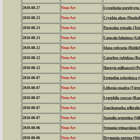
2018-08-27
Neue Art
Lycophotia porphyrea 
2018-08-23
Neue Art
Cryphia algae (Dunkel
2018-08-23
Neue Art
Paracolax tristalis (T
2018-08-23
Neue Art
Catocala fulminea (Ge
2018-08-22
Neue Art
Idaea rubraria (Rötli
2018-08-22
Neue Art
Catarhoe rubidata (Ro
2018-08-22
Neue Art
Harpyia milhauseri (
2018-08-07
Neue Art
Eremobia ochroleuca 
2018-08-07
Neue Art
Lithosia quadra (Vier
2018-08-07
Neue Art
Lygephila craccae (Ra
2018-08-07
Neue Art
Zanclognatha zellerali
2018-08-07
Neue Art
Spatalia argentina (Si
2018-08-06
Neue Art
Stegania trimaculata (
2018-08-06
Neue Art
Drymonia querna (We