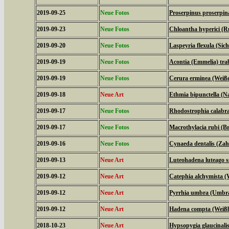
2019-09-25
Neue Fotos
Proserpinus proserpi
2019-09-23
Neue Fotos
Chloantha hyperici (R
2019-09-20
Neue Fotos
Laspeyria flexula (Sich
2019-09-19
Neue Fotos
Acontia (Emmelia) tra
2019-09-19
Neue Fotos
Cerura erminea (Weiß
2019-09-18
Neue Art
Ethmia bipunctella (N
2019-09-17
Neue Fotos
Rhodostrophia calabra
2019-09-17
Neue Fotos
Macrothylacia rubi (B
2019-09-16
Neue Fotos
Cynaeda dentalis (Za
2019-09-13
Neue Art
Luteohadena luteago s
2019-09-12
Neue Art
Catephia alchymista 
2019-09-12
Neue Art
Pyrrhia umbra (Umbr
2019-09-12
Neue Art
Hadena compta (Weißb
2018-10-23
Neue Art
Hypsopygia glaucinalis