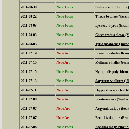
2011-08-30
Neue Fotos
Calliteara pudibunda 
2011-08-22
Neue Fotos
Thecla betulae (Nierenf
2011-08-03
Neue Fotos
Lycaena tityrus (Braun
2011-08-03
Neue Fotos
Carcharodus alceae (M
2011-08-03
Neue Fotos
Tyria jacobaeae (Jako
2011-07-19
Neue Art
Idaea dimidiata (Bra
2011-07-15
Neue Art
Melitaea athalia (Geme
2011-07-15
Neue Fotos
Nymphalis polychloros
2011-07-13
Neue Fotos
Satyrium w-album (Ulm
2011-07-11
Neue Art
Hipparchia semele (Oc
2011-07-08
Neue Art
Brintesia circe (Weiße
2011-07-07
Neue Art
Argynnis adippe (Feuri
2011-07-07
Neue Art
Brenthis daphne (Brom
2011-07-06
Neue Fotos
Apatura ilia (Kleiner Sc