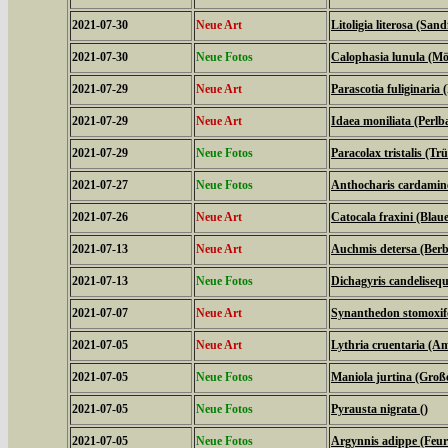
2021-07-30
Neue Art
Litoligia literosa (Sa
2021-07-30
Neue Fotos
Calophasia lunula (M
2021-07-29
Neue Art
Parascotia fuliginaria (
2021-07-29
Neue Art
Idaea moniliata (Perl
2021-07-29
Neue Fotos
Paracolax tristalis (T
2021-07-27
Neue Fotos
Anthocharis cardamine
2021-07-26
Neue Art
Catocala fraxini (Bla
2021-07-13
Neue Art
Auchmis detersa (Berb
2021-07-13
Neue Fotos
Dichagyris candelisequ
2021-07-07
Neue Art
Synanthedon stomoxif
2021-07-05
Neue Art
Lythria cruentaria (
2021-07-05
Neue Fotos
Maniola jurtina (Groß
2021-07-05
Neue Fotos
Pyrausta nigrata ()
2021-07-05
Neue Fotos
Argynnis adippe (Feuri