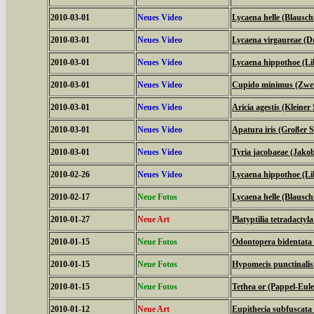
2010-03-01
Neues Video
Lycaena helle (Blauschi
2010-03-01
Neues Video
Lycaena virgaureae (D
2010-03-01
Neues Video
Lycaena hippothoe (Lil
2010-03-01
Neues Video
Cupido minimus (Zwer
2010-03-01
Neues Video
Aricia agestis (Kleine
2010-03-01
Neues Video
Apatura iris (Großer Sc
2010-03-01
Neues Video
Tyria jacobaeae (Jako
2010-02-26
Neues Video
Lycaena hippothoe (Lil
2010-02-17
Neue Fotos
Lycaena helle (Blauschi
2010-01-27
Neue Art
Platyptilia tetradactyla
2010-01-15
Neue Fotos
Odontopera bidentata
2010-01-15
Neue Fotos
Hypomecis punctinali
2010-01-15
Neue Fotos
Tethea or (Pappel-Eul
2010-01-12
Neue Art
Eupithecia subfuscata