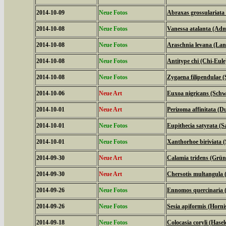
2014-10-09
Neue Fotos
Abraxas grossulariata
2014-10-08
Neue Fotos
Vanessa atalanta (Adm
2014-10-08
Neue Fotos
Araschnia levana (La
2014-10-08
Neue Fotos
Antitype chi (Chi-Eule
2014-10-08
Neue Fotos
Zygaena filipendulae 
2014-10-06
Neue Art
Euxoa nigricans (Schw
2014-10-01
Neue Art
Perizoma affinitata (
2014-10-01
Neue Fotos
Eupithecia satyrata (
2014-10-01
Neue Fotos
Xanthorhoe biriviata 
2014-09-30
Neue Art
Calamia tridens (Grün
2014-09-30
Neue Art
Chersotis multangula 
2014-09-26
Neue Fotos
Ennomos quercinaria 
2014-09-26
Neue Fotos
Sesia apiformis (Horni
2014-09-18
Neue Fotos
Colocasia coryli (Hasel