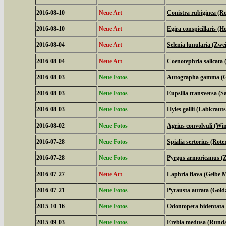
2016-08-10
Neue Art
Conistra rubiginea (R
2016-08-10
Neue Art
Egira conspicillaris (H
2016-08-04
Neue Art
Selenia lunularia (Zwe
2016-08-04
Neue Art
Coenotephria salicata
2016-08-03
Neue Fotos
Autographa gamma (
2016-08-03
Neue Fotos
Eupsilia transversa (Sa
2016-08-03
Neue Fotos
Hyles gallii (Labkrau
2016-08-02
Neue Fotos
Agrius convolvuli (W
2016-07-28
Neue Fotos
Spialia sertorius (Rot
2016-07-28
Neue Fotos
Pyrgus armoricanus (Z
2016-07-27
Neue Art
Laphria flava (Gelbe M
2016-07-21
Neue Fotos
Pyrausta aurata (Gold
2015-10-16
Neue Fotos
Odontopera bidentata
2015-09-03
Neue Fotos
Erebia medusa (Runda