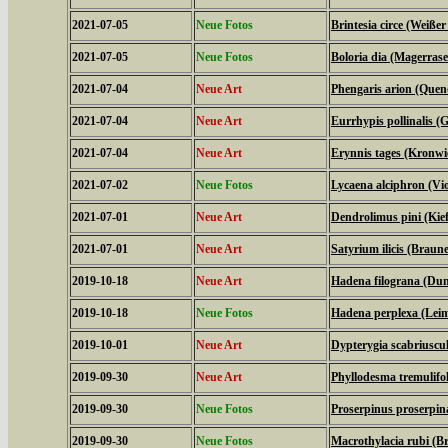
2021-07-05
Neue Fotos
Brintesia circe (Weiße
2021-07-05
Neue Fotos
Boloria dia (Magerrase
2021-07-04
Neue Art
Phengaris arion (Quen
2021-07-04
Neue Art
Eurrhypis pollinalis (
2021-07-04
Neue Art
Erynnis tages (Kronwi
2021-07-02
Neue Fotos
Lycaena alciphron (Viol
2021-07-01
Neue Art
Dendrolimus pini (Kie
2021-07-01
Neue Art
Satyrium ilicis (Braune
2019-10-18
Neue Art
Hadena filograna (Dun
2019-10-18
Neue Fotos
Hadena perplexa (Lei
2019-10-01
Neue Art
Dypterygia scabriuscu
2019-09-30
Neue Art
Phyllodesma tremulifol
2019-09-30
Neue Fotos
Proserpinus proserpi
2019-09-30
Neue Fotos
Macrothylacia rubi (B