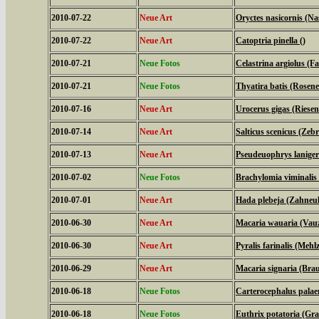
2010-07-22
Neue Art
Oryctes nasicornis (N
2010-07-22
Neue Art
Catoptria pinella ()
2010-07-21
Neue Fotos
Celastrina argiolus (
2010-07-21
Neue Fotos
Thyatira batis (Rosene
2010-07-16
Neue Art
Urocerus gigas (Riese
2010-07-14
Neue Art
Salticus scenicus (Zeb
2010-07-13
Neue Art
Pseudeuophrys laniger
2010-07-02
Neue Fotos
Brachylomia viminalis
2010-07-01
Neue Art
Hada plebeja (Zahneul
2010-06-30
Neue Art
Macaria wauaria (Vauz
2010-06-30
Neue Art
Pyralis farinalis (Mehl
2010-06-29
Neue Art
Macaria signaria (Bra
2010-06-18
Neue Fotos
Carterocephalus palae
2010-06-18
Neue Fotos
Euthrix potatoria (Gra