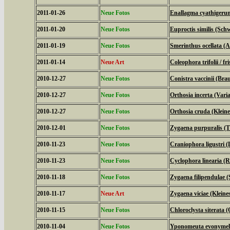
2011-01-26
Neue Fotos
Enallagma cyathigeru
2011-01-20
Neue Fotos
Euproctis similis (Sch
2011-01-19
Neue Fotos
Smerinthus ocellata 
2011-01-14
Neue Art
Coleophora trifolii / fri
2010-12-27
Neue Fotos
Conistra vaccinii (Bra
2010-12-27
Neue Fotos
Orthosia incerta (Vari
2010-12-27
Neue Fotos
Orthosia cruda (Klein
2010-12-01
Neue Fotos
Zygaena purpuralis (
2010-11-23
Neue Fotos
Craniophora ligustri (
2010-11-23
Neue Fotos
Cyclophora linearia 
2010-11-18
Neue Fotos
Zygaena filipendulae 
2010-11-17
Neue Art
Zygaena viciae (Klein
2010-11-15
Neue Fotos
Chloroclysta siterata 
2010-11-04
Neue Fotos
Yponomeuta evonymell