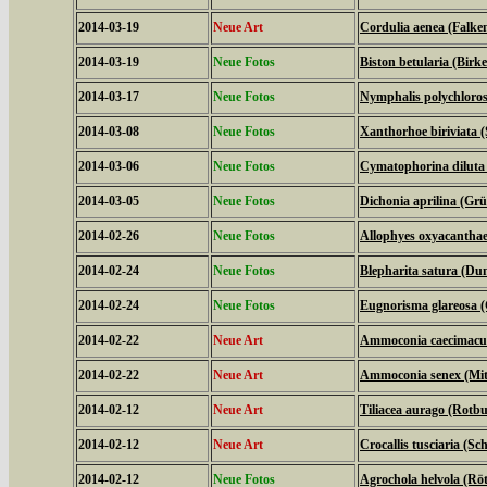
2014-03-19
Neue Art
Cordulia aenea (Falken
2014-03-19
Neue Fotos
Biston betularia (Birk
2014-03-17
Neue Fotos
Nymphalis polychloros
2014-03-08
Neue Fotos
Xanthorhoe biriviata 
2014-03-06
Neue Fotos
Cymatophorina diluta 
2014-03-05
Neue Fotos
Dichonia aprilina (Grü
2014-02-26
Neue Fotos
Allophyes oxyacanthae
2014-02-24
Neue Fotos
Blepharita satura (D
2014-02-24
Neue Fotos
Eugnorisma glareosa 
2014-02-22
Neue Art
Ammoconia caecimacul
2014-02-22
Neue Art
Ammoconia senex (Mitt
2014-02-12
Neue Art
Tiliacea aurago (Rotb
2014-02-12
Neue Art
Crocallis tusciaria (
2014-02-12
Neue Fotos
Agrochola helvola (Röt