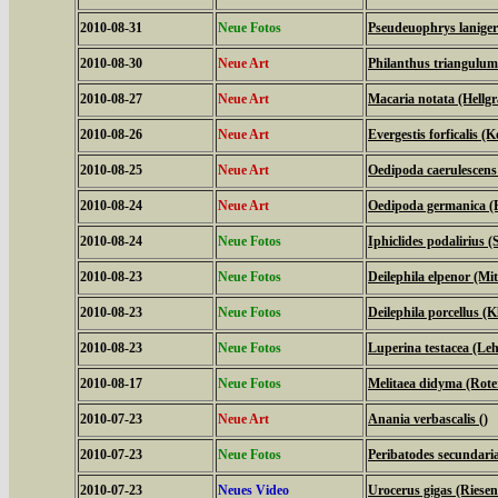
2010-08-31
Neue Fotos
Pseudeuophrys laniger
2010-08-30
Neue Art
Philanthus triangulum
2010-08-27
Neue Art
Macaria notata (Hellg
2010-08-26
Neue Art
Evergestis forficalis (
2010-08-25
Neue Art
Oedipoda caerulescens
2010-08-24
Neue Art
Oedipoda germanica (R
2010-08-24
Neue Fotos
Iphiclides podalirius (S
2010-08-23
Neue Fotos
Deilephila elpenor (Mi
2010-08-23
Neue Fotos
Deilephila porcellus (
2010-08-23
Neue Fotos
Luperina testacea (Le
2010-08-17
Neue Fotos
Melitaea didyma (Rote
2010-07-23
Neue Art
Anania verbascalis ()
2010-07-23
Neue Fotos
Peribatodes secundari
2010-07-23
Neues Video
Urocerus gigas (Riese