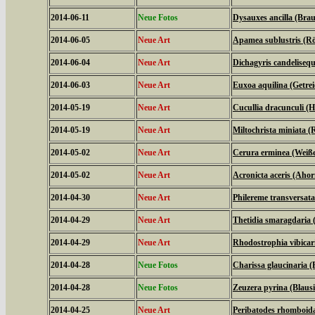
2014-06-11
Neue Fotos
Dysauxes ancilla (Bra
2014-06-05
Neue Art
Apamea sublustris (Rö
2014-06-04
Neue Art
Dichagyris candelisequ
2014-06-03
Neue Art
Euxoa aquilina (Getrei
2014-05-19
Neue Art
Cucullia dracunculi (
2014-05-19
Neue Art
Miltochrista miniata 
2014-05-02
Neue Art
Cerura erminea (Weiß
2014-05-02
Neue Art
Acronicta aceris (Aho
2014-04-30
Neue Art
Philereme transversat
2014-04-29
Neue Art
Thetidia smaragdaria
2014-04-29
Neue Art
Rhodostrophia vibica
2014-04-28
Neue Fotos
Charissa glaucinaria 
2014-04-28
Neue Fotos
Zeuzera pyrina (Blaus
2014-04-25
Neue Art
Peribatodes rhomboid