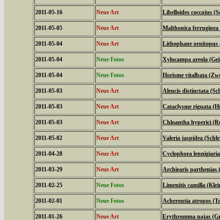
2011-05-16
Neue Art
Libelloides coccajus (S
2011-05-05
Neue Art
Malthonica ferruginea
2011-05-04
Neue Art
Lithophane ornitopus 
2011-05-04
Neue Fotos
Xylocampa areola (Gei
2011-05-04
Neue Fotos
Horisme vitalbata (Zw
2011-05-03
Neue Art
Aleucis distinctata (
2011-05-03
Neue Art
Cataclysme riguata (H
2011-05-03
Neue Art
Chloantha hyperici (R
2011-05-02
Neue Art
Valeria jaspidea (Schl
2011-04-28
Neue Art
Cyclophora lennigiari
2011-03-29
Neue Art
Archiearis parthenias
2011-02-25
Neue Fotos
Limenitis camilla (Klei
2011-02-01
Neue Fotos
Acherontia atropos (
2011-01-26
Neue Art
Erythromma najas (Gr