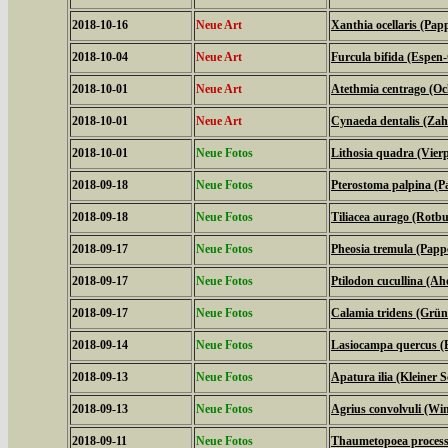
2018-10-16
Neue Art
Xanthia ocellaris (Pap
2018-10-04
Neue Art
Furcula bifida (Espen
2018-10-01
Neue Art
Atethmia centrago (Oc
2018-10-01
Neue Art
Cynaeda dentalis (Za
2018-10-01
Neue Fotos
Lithosia quadra (Vier
2018-09-18
Neue Fotos
Pterostoma palpina (P
2018-09-18
Neue Fotos
Tiliacea aurago (Rotb
2018-09-17
Neue Fotos
Pheosia tremula (Papp
2018-09-17
Neue Fotos
Ptilodon cucullina (A
2018-09-17
Neue Fotos
Calamia tridens (Grün
2018-09-14
Neue Fotos
Lasiocampa quercus (
2018-09-13
Neue Fotos
Apatura ilia (Kleiner Sc
2018-09-13
Neue Fotos
Agrius convolvuli (W
2018-09-11
Neue Fotos
Thaumetopoea processi