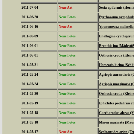
2011-07-04
Neue Art
Sesia apiformis (Horni
2011-06-20
Neue Fotos
Pyrrhosoma nymphula 
2011-06-16
Neue Art
Yponomeuta malinellus
2011-06-09
Neue Fotos
Enallagma cyathigeru
2011-06-01
Neue Fotos
Brenthis ino (Mädesüß
2011-06-01
Neue Fotos
Orthosia cruda (Klein
2011-05-31
Neue Fotos
Hamearis lucina (Schl
2011-05-24
Neue Fotos
Agriopis aurantiaria (
2011-05-24
Neue Fotos
Agriopis marginaria (G
2011-05-20
Neue Fotos
Orthosia cruda (Klein
2011-05-19
Neue Fotos
Iphiclides podalirius (S
2011-05-18
Neue Fotos
Carcharodus alceae (M
2011-05-18
Neue Fotos
Minoa murinata (Mau
2011-05-17
Neue Art
Scolitantides orion (F