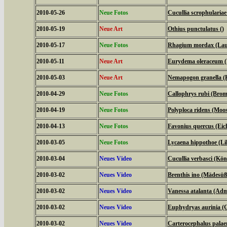
2010-05-26
Neue Fotos
Cucullia scrophulari
2010-05-19
Neue Art
Othius punctulatus ()
2010-05-17
Neue Fotos
Rhagium mordax (Lau
2010-05-11
Neue Art
Eurydema oleraceum 
2010-05-03
Neue Art
Nemapogon granella (
2010-04-29
Neue Fotos
Callophrys rubi (Bromb
2010-04-19
Neue Fotos
Polyploca ridens (Moo
2010-04-13
Neue Fotos
Favonius quercus (Eich
2010-03-05
Neue Fotos
Lycaena hippothoe (Lil
2010-03-04
Neues Video
Cucullia verbasci (Kö
2010-03-02
Neues Video
Brenthis ino (Mädesüß
2010-03-02
Neues Video
Vanessa atalanta (Adm
2010-03-02
Neues Video
Euphydryas aurinia (G
2010-03-02
Neues Video
Carterocephalus palae