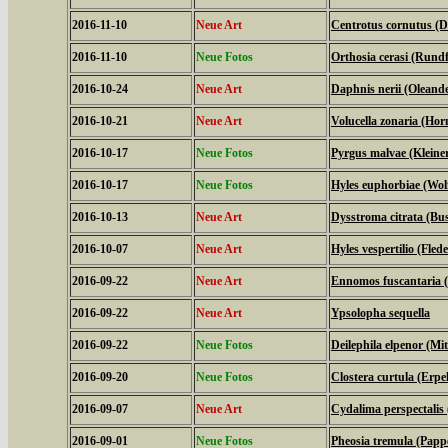
2016-11-10
Neue Art
Centrotus cornutus (D
2016-11-10
Neue Fotos
Orthosia cerasi (Rundf
2016-10-24
Neue Art
Daphnis nerii (Olean
2016-10-21
Neue Art
Volucella zonaria (Hor
2016-10-17
Neue Fotos
Pyrgus malvae (Kleine
2016-10-17
Neue Fotos
Hyles euphorbiae (Wo
2016-10-13
Neue Art
Dysstroma citrata (Bu
2016-10-07
Neue Art
Hyles vespertilio (Fl
2016-09-22
Neue Art
Ennomos fuscantaria 
2016-09-22
Neue Art
Ypsolopha sequella
2016-09-22
Neue Fotos
Deilephila elpenor (Mi
2016-09-20
Neue Fotos
Clostera curtula (Erp
2016-09-07
Neue Art
Cydalima perspectali
2016-09-01
Neue Fotos
Pheosia tremula (Papp