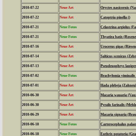
2010-07-22
Neue Art
Oryctes nasicornis (N
2010-07-22
Neue Art
Catoptria pinella ()
2010-07-21
Neue Fotos
Celastrina argiolus (
2010-07-21
Neue Fotos
Thyatira batis (Rosene
2010-07-16
Neue Art
Urocerus gigas (Riese
2010-07-14
Neue Art
Salticus scenicus (Zeb
2010-07-13
Neue Art
Pseudeuophrys laniger
2010-07-02
Neue Fotos
Brachylomia viminalis
2010-07-01
Neue Art
Hada plebeja (Zahneul
2010-06-30
Neue Art
Macaria wauaria (Vauz
2010-06-30
Neue Art
Pyralis farinalis (Mehl
2010-06-29
Neue Art
Macaria signaria (Bra
2010-06-18
Neue Fotos
Carterocephalus palae
2010-06-18
Neue Fotos
Euthrix potatoria (Gra