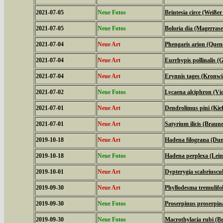
2021-07-05
Neue Fotos
Brintesia circe (Weiße
2021-07-05
Neue Fotos
Boloria dia (Magerrase
2021-07-04
Neue Art
Phengaris arion (Quen
2021-07-04
Neue Art
Eurrhypis pollinalis (
2021-07-04
Neue Art
Erynnis tages (Kronwi
2021-07-02
Neue Fotos
Lycaena alciphron (Viol
2021-07-01
Neue Art
Dendrolimus pini (Kie
2021-07-01
Neue Art
Satyrium ilicis (Braune
2019-10-18
Neue Art
Hadena filograna (Dun
2019-10-18
Neue Fotos
Hadena perplexa (Lei
2019-10-01
Neue Art
Dypterygia scabriuscu
2019-09-30
Neue Art
Phyllodesma tremulifol
2019-09-30
Neue Fotos
Proserpinus proserpi
2019-09-30
Neue Fotos
Macrothylacia rubi (B