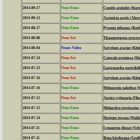
2014-09-17
Neue Fotos
Cupido argiades (Kurz
2014-09-12
Neue Fotos
Acronicta aceris (Aho
2014-08-27
Neue Fotos
Pyronia tithonus (Ro
2014-08-06
Neue Art
Thaumetopoea processi
2014-08-04
Neues Video
Satyrium acaciae (Klein
2014-07-24
Neue Art
Catocala promissa (Kl
2014-07-23
Neue Art
Gastropacha quercifol
2014-07-16
Neue Art
Satyrium acaciae (Klein
2014-07-16
Neue Fotos
Melanargia galathea (
2014-07-15
Neue Art
Apeira syringaria (Fli
2014-07-15
Neue Fotos
Melanchra persicariae
2014-07-14
Neue Fotos
Horisme tersata (Wal
2014-07-11
Neue Fotos
Lymantria dispar (S
2014-07-11
Neue Fotos
Bena bicolorana (Gro