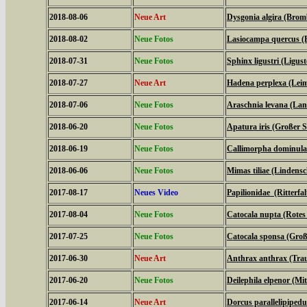
2018-08-06
Neue Art
Dysgonia algira (Brom
2018-08-02
Neue Fotos
Lasiocampa quercus (
2018-07-31
Neue Fotos
Sphinx ligustri (Ligu
2018-07-27
Neue Art
Hadena perplexa (Lei
2018-07-06
Neue Fotos
Araschnia levana (La
2018-06-20
Neue Fotos
Apatura iris (Großer Sc
2018-06-19
Neue Fotos
Callimorpha dominula
2018-06-06
Neue Fotos
Mimas tiliae (Lindens
2017-08-17
Neues Video
Papilionidae (Ritterfal
2017-08-04
Neue Fotos
Catocala nupta (Rote
2017-07-25
Neue Fotos
Catocala sponsa (Gro
2017-06-30
Neue Art
Anthrax anthrax (Tra
2017-06-20
Neue Fotos
Deilephila elpenor (Mi
2017-06-14
Neue Art
Dorcus parallelipipedu