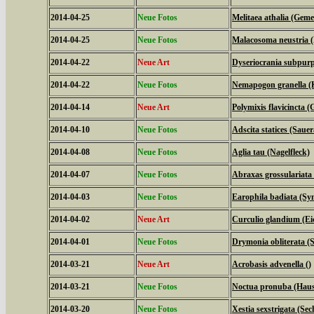
2014-04-25
Neue Fotos
Melitaea athalia (Geme
2014-04-25
Neue Fotos
Malacosoma neustria (
2014-04-22
Neue Art
Dyseriocrania subpurpu
2014-04-22
Neue Fotos
Nemapogon granella (
2014-04-14
Neue Art
Polymixis flavicincta (
2014-04-10
Neue Fotos
Adscita statices (Sau
2014-04-08
Neue Fotos
Aglia tau (Nagelfleck)
2014-04-07
Neue Fotos
Abraxas grossulariata
2014-04-03
Neue Fotos
Earophila badiata (Sy
2014-04-02
Neue Art
Curculio glandium (Ei
2014-04-01
Neue Fotos
Drymonia obliterata 
2014-03-21
Neue Art
Acrobasis advenella ()
2014-03-21
Neue Fotos
Noctua pronuba (Hau
2014-03-20
Neue Fotos
Xestia sexstrigata (Se