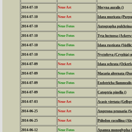
2014-07-10
Neue Art
Mecyna auralis ()
2014-07-10
Neue Art
Idaea muricata (Purpu
2014-07-10
Neue Fotos
Autographa pulchrina (
2014-07-10
Neue Fotos
Tyta luctuosa (Ackerw
2014-07-10
Neue Fotos
Idaea rusticata (Südl
2014-07-10
Neue Fotos
Nyctobrya (Cryphia) m
2014-07-09
Neue Art
Idaea ochrata (Ockerf
2014-07-09
Neue Fotos
Macaria alternata (Du
2014-07-09
Neue Fotos
Endotricha flammealis
2014-07-09
Neue Fotos
Catoptria pinella ()
2014-07-03
Neue Art
Acasis viretata (Gelb
2014-06-25
Neue Art
Angerona prunaria (S
2014-06-25
Neue Art
Ptilodon cucullina (A
2014-06-12
Neue Fotos
Apamea monoglypha (W