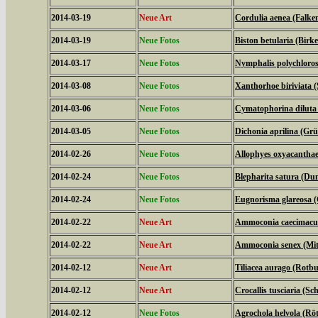
2014-03-19
Neue Art
Cordulia aenea (Falken
2014-03-19
Neue Fotos
Biston betularia (Birk
2014-03-17
Neue Fotos
Nymphalis polychloros
2014-03-08
Neue Fotos
Xanthorhoe biriviata 
2014-03-06
Neue Fotos
Cymatophorina diluta 
2014-03-05
Neue Fotos
Dichonia aprilina (Grü
2014-02-26
Neue Fotos
Allophyes oxyacanthae
2014-02-24
Neue Fotos
Blepharita satura (D
2014-02-24
Neue Fotos
Eugnorisma glareosa 
2014-02-22
Neue Art
Ammoconia caecimacul
2014-02-22
Neue Art
Ammoconia senex (Mitt
2014-02-12
Neue Art
Tiliacea aurago (Rotb
2014-02-12
Neue Art
Crocallis tusciaria (
2014-02-12
Neue Fotos
Agrochola helvola (Röt