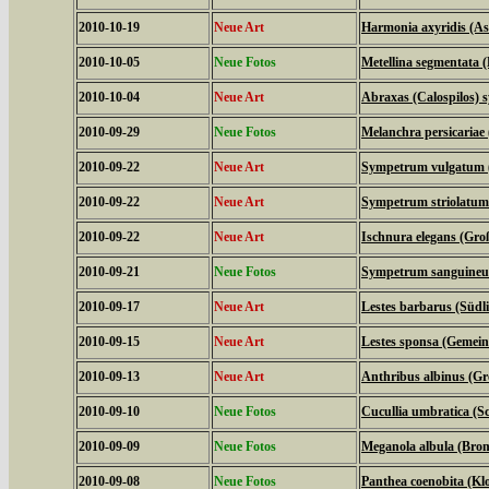
2010-10-19
Neue Art
Harmonia axyridis (As
2010-10-05
Neue Fotos
Metellina segmentata 
2010-10-04
Neue Art
Abraxas (Calospilos) 
2010-09-29
Neue Fotos
Melanchra persicariae
2010-09-22
Neue Art
Sympetrum vulgatum (
2010-09-22
Neue Art
Sympetrum striolatum 
2010-09-22
Neue Art
Ischnura elegans (Groß
2010-09-21
Neue Fotos
Sympetrum sanguineum 
2010-09-17
Neue Art
Lestes barbarus (Südl
2010-09-15
Neue Art
Lestes sponsa (Gemein
2010-09-13
Neue Art
Anthribus albinus (Gro
2010-09-10
Neue Fotos
Cucullia umbratica (
2010-09-09
Neue Fotos
Meganola albula (Bro
2010-09-08
Neue Fotos
Panthea coenobita (Klo