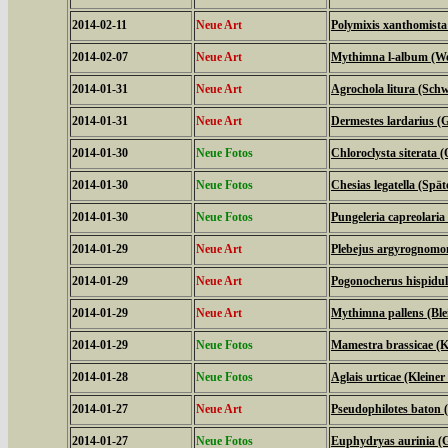
2014-02-11
Neue Art
Polymixis xanthomista
2014-02-07
Neue Art
Mythimna l-album (We
2014-01-31
Neue Art
Agrochola litura (Schw
2014-01-31
Neue Art
Dermestes lardarius (
2014-01-30
Neue Fotos
Chloroclysta siterata 
2014-01-30
Neue Fotos
Chesias legatella (Spä
2014-01-30
Neue Fotos
Pungeleria capreolari
2014-01-29
Neue Art
Plebejus argyrognomo
2014-01-29
Neue Art
Pogonocherus hispidu
2014-01-29
Neue Art
Mythimna pallens (Ble
2014-01-29
Neue Fotos
Mamestra brassicae (K
2014-01-28
Neue Fotos
Aglais urticae (Kleiner
2014-01-27
Neue Art
Pseudophilotes baton 
2014-01-27
Neue Fotos
Euphydryas aurinia (G