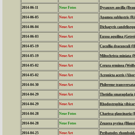
2014-06-11
Neue Fotos
Dysauxes ancilla (Bra
2014-06-05
Neue Art
Apamea sublustris (Rö
2014-06-04
Neue Art
Dichagyris candelisequ
2014-06-03
Neue Art
Euxoa aquilina (Getrei
2014-05-19
Neue Art
Cucullia dracunculi (
2014-05-19
Neue Art
Miltochrista miniata 
2014-05-02
Neue Art
Cerura erminea (Weiß
2014-05-02
Neue Art
Acronicta aceris (Aho
2014-04-30
Neue Art
Philereme transversat
2014-04-29
Neue Art
Thetidia smaragdaria
2014-04-29
Neue Art
Rhodostrophia vibica
2014-04-28
Neue Fotos
Charissa glaucinaria 
2014-04-28
Neue Fotos
Zeuzera pyrina (Blaus
2014-04-25
Neue Art
Peribatodes rhomboid