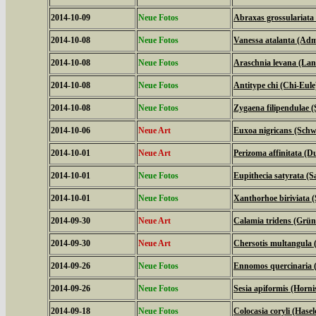
2014-10-09
Neue Fotos
Abraxas grossulariata
2014-10-08
Neue Fotos
Vanessa atalanta (Adm
2014-10-08
Neue Fotos
Araschnia levana (La
2014-10-08
Neue Fotos
Antitype chi (Chi-Eule
2014-10-08
Neue Fotos
Zygaena filipendulae 
2014-10-06
Neue Art
Euxoa nigricans (Schw
2014-10-01
Neue Art
Perizoma affinitata (
2014-10-01
Neue Fotos
Eupithecia satyrata (
2014-10-01
Neue Fotos
Xanthorhoe biriviata 
2014-09-30
Neue Art
Calamia tridens (Grün
2014-09-30
Neue Art
Chersotis multangula 
2014-09-26
Neue Fotos
Ennomos quercinaria 
2014-09-26
Neue Fotos
Sesia apiformis (Horni
2014-09-18
Neue Fotos
Colocasia coryli (Hasel