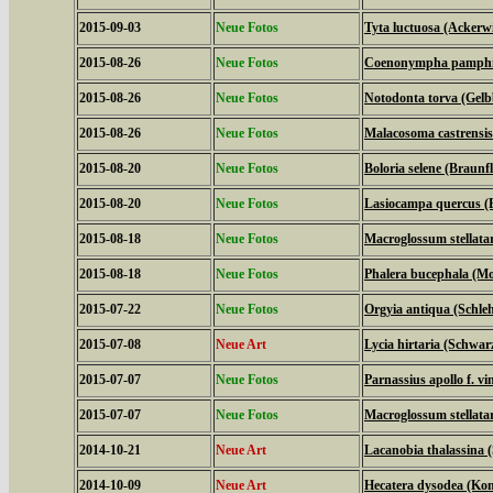
2015-09-03
Neue Fotos
Tyta luctuosa (Ackerw
2015-08-26
Neue Fotos
Coenonympha pamphilu
2015-08-26
Neue Fotos
Notodonta torva (Gel
2015-08-26
Neue Fotos
Malacosoma castrensis
2015-08-20
Neue Fotos
Boloria selene (Braunfl
2015-08-20
Neue Fotos
Lasiocampa quercus (
2015-08-18
Neue Fotos
Macroglossum stellat
2015-08-18
Neue Fotos
Phalera bucephala (M
2015-07-22
Neue Fotos
Orgyia antiqua (Schle
2015-07-08
Neue Art
Lycia hirtaria (Schwar
2015-07-07
Neue Fotos
Parnassius apollo f. vi
2015-07-07
Neue Fotos
Macroglossum stellat
2014-10-21
Neue Art
Lacanobia thalassina 
2014-10-09
Neue Art
Hecatera dysodea (Kom