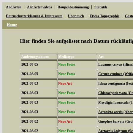
|
|
|
Alle Arten
Alle Artenvideos
Raupenbestimmung
Statistik
|
|
|
Datenschutzerklärung & Impressum
Über mich
Etwas Topographie
Gäst
Home
Hier finden Sie aufgelistet nach Datum rückläu
Änderungsdatum
Mediatype
Art
2021-08-05
Neue Fotos
Lucanus cervus (Hirsc
2021-08-05
Neue Fotos
Cerura erminea (Weiß
2021-08-03
Neue Art
Idaea contiguaria (Fe
2021-08-03
Neue Fotos
Chloroclystis v-ata (
2021-08-03
Neue Fotos
Mesoligia furuncula (
2021-08-03
Neue Fotos
Acronicta aceris (Aho
2021-08-02
Neue Art
Gnophos furvata (Gro
2021-08-02
Neue Fotos
Arctornis l-nigrum (S