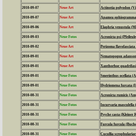
2010-09-07
Neue Art
Actinotia polyodon (V
2010-09-07
Neue Art
Apamea ophiogramma (
2010-09-06
Neue Art
Elaphria venustula (M
2010-09-03
Neue Fotos
Acronicta psi (Pfeileule
2010-09-02
Neue Art
Perizoma flavofasciat
2010-09-01
Neue Art
Nematopogon adansonie
2010-09-01
Neue Art
Xanthorhoe quadrifasi
2010-09-01
Neue Fotos
Smerinthus ocellata 
2010-09-01
Neue Fotos
Hydriomena furcata (H
2010-08-31
Neue Fotos
Acronicta rumicis (Am
2010-08-31
Neue Fotos
Incurvaria masculella (
2010-08-31
Neue Fotos
Psyche casta (Kleiner
2010-08-31
Neue Fotos
Furcula furcula (Buc
2010-08-31
Neue Fotos
Cucullia scrophulari