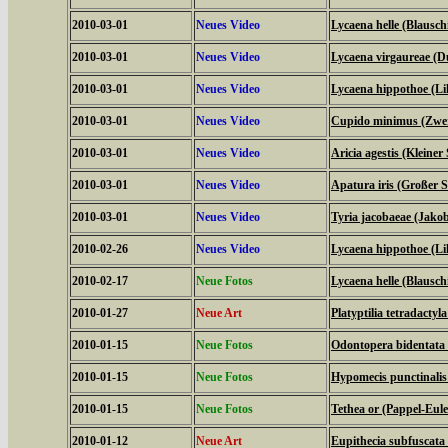
2010-03-01
Neues Video
Lycaena helle (Blauschi
2010-03-01
Neues Video
Lycaena virgaureae (D
2010-03-01
Neues Video
Lycaena hippothoe (Lil
2010-03-01
Neues Video
Cupido minimus (Zwer
2010-03-01
Neues Video
Aricia agestis (Kleine
2010-03-01
Neues Video
Apatura iris (Großer Sc
2010-03-01
Neues Video
Tyria jacobaeae (Jako
2010-02-26
Neues Video
Lycaena hippothoe (Lil
2010-02-17
Neue Fotos
Lycaena helle (Blauschi
2010-01-27
Neue Art
Platyptilia tetradactyla
2010-01-15
Neue Fotos
Odontopera bidentata
2010-01-15
Neue Fotos
Hypomecis punctinali
2010-01-15
Neue Fotos
Tethea or (Pappel-Eul
2010-01-12
Neue Art
Eupithecia subfuscata