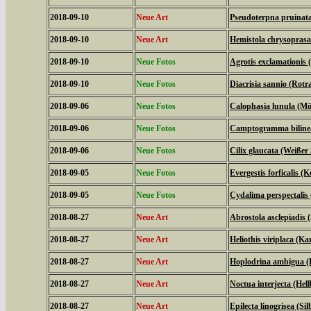
2018-09-10
Neue Art
Pseudoterpna pruinat
2018-09-10
Neue Art
Hemistola chrysopras
2018-09-10
Neue Fotos
Agrotis exclamationis
2018-09-10
Neue Fotos
Diacrisia sannio (Rot
2018-09-06
Neue Fotos
Calophasia lunula (M
2018-09-06
Neue Fotos
Camptogramma bilinea
2018-09-06
Neue Fotos
Cilix glaucata (Weißer 
2018-09-05
Neue Fotos
Evergestis forficalis (
2018-09-05
Neue Fotos
Cydalima perspectali
2018-08-27
Neue Art
Abrostola asclepiadis
2018-08-27
Neue Art
Heliothis viriplaca (K
2018-08-27
Neue Art
Hoplodrina ambigua (
2018-08-27
Neue Art
Noctua interjecta (Hel
2018-08-27
Neue Art
Epilecta linogrisea (S