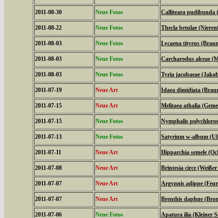
2011-08-30
Neue Fotos
Calliteara pudibunda 
2011-08-22
Neue Fotos
Thecla betulae (Nierenf
2011-08-03
Neue Fotos
Lycaena tityrus (Braun
2011-08-03
Neue Fotos
Carcharodus alceae (M
2011-08-03
Neue Fotos
Tyria jacobaeae (Jako
2011-07-19
Neue Art
Idaea dimidiata (Bra
2011-07-15
Neue Art
Melitaea athalia (Geme
2011-07-15
Neue Fotos
Nymphalis polychloros
2011-07-13
Neue Fotos
Satyrium w-album (Ulm
2011-07-11
Neue Art
Hipparchia semele (Oc
2011-07-08
Neue Art
Brintesia circe (Weiße
2011-07-07
Neue Art
Argynnis adippe (Feuri
2011-07-07
Neue Art
Brenthis daphne (Brom
2011-07-06
Neue Fotos
Apatura ilia (Kleiner Sc