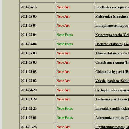
2011-05-16
Neue Art
Libelloides coccajus (S
2011-05-05
Neue Art
Malthonica ferruginea
2011-05-04
Neue Art
Lithophane ornitopus 
2011-05-04
Neue Fotos
Xylocampa areola (Gei
2011-05-04
Neue Fotos
Horisme vitalbata (Zw
2011-05-03
Neue Art
Aleucis distinctata (
2011-05-03
Neue Art
Cataclysme riguata (H
2011-05-03
Neue Art
Chloantha hyperici (R
2011-05-02
Neue Art
Valeria jaspidea (Schl
2011-04-28
Neue Art
Cyclophora lennigiari
2011-03-29
Neue Art
Archiearis parthenias
2011-02-25
Neue Fotos
Limenitis camilla (Klei
2011-02-01
Neue Fotos
Acherontia atropos (
2011-01-26
Neue Art
Erythromma najas (Gr