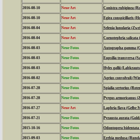
2016-08-10
Neue Art
Conistra rubiginea (R
2016-08-10
Neue Art
Egira conspicillaris (H
2016-08-04
Neue Art
Selenia lunularia (Zwe
2016-08-04
Neue Art
Coenotephria salicata
2016-08-03
Neue Fotos
Autographa gamma (
2016-08-03
Neue Fotos
Eupsilia transversa (Sa
2016-08-03
Neue Fotos
Hyles gallii (Labkrau
2016-08-02
Neue Fotos
Agrius convolvuli (W
2016-07-28
Neue Fotos
Spialia sertorius (Rot
2016-07-28
Neue Fotos
Pyrgus armoricanus (Z
2016-07-27
Neue Art
Laphria flava (Gelbe M
2016-07-21
Neue Fotos
Pyrausta aurata (Gold
2015-10-16
Neue Fotos
Odontopera bidentata
2015-09-03
Neue Fotos
Erebia medusa (Runda