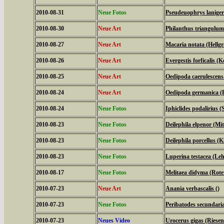
2010-08-31
Neue Fotos
Pseudeuophrys laniger
2010-08-30
Neue Art
Philanthus triangulum
2010-08-27
Neue Art
Macaria notata (Hellg
2010-08-26
Neue Art
Evergestis forficalis (
2010-08-25
Neue Art
Oedipoda caerulescens
2010-08-24
Neue Art
Oedipoda germanica (R
2010-08-24
Neue Fotos
Iphiclides podalirius (S
2010-08-23
Neue Fotos
Deilephila elpenor (Mi
2010-08-23
Neue Fotos
Deilephila porcellus (
2010-08-23
Neue Fotos
Luperina testacea (Le
2010-08-17
Neue Fotos
Melitaea didyma (Rote
2010-07-23
Neue Art
Anania verbascalis ()
2010-07-23
Neue Fotos
Peribatodes secundari
2010-07-23
Neues Video
Urocerus gigas (Riese