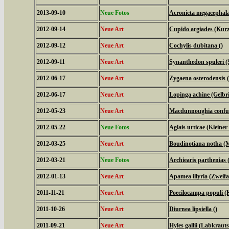
2013-09-10
Neue Fotos
Acronicta megacephal
2012-09-14
Neue Art
Cupido argiades (Kurz
2012-09-12
Neue Art
Cochylis dubitana ()
2012-09-11
Neue Art
Synanthedon spuleri (S
2012-06-17
Neue Art
Zygaena osterodensis 
2012-06-17
Neue Art
Lopinga achine (Gelbri
2012-05-23
Neue Art
Macdunnoughia confus
2012-05-22
Neue Fotos
Aglais urticae (Kleiner
2012-03-25
Neue Art
Boudinotiana notha (M
2012-03-21
Neue Fotos
Archiearis parthenias
2012-01-13
Neue Art
Apamea illyria (Zweifa
2011-11-21
Neue Art
Poecilocampa populi (
2011-10-26
Neue Art
Diurnea lipsiella ()
2011-09-21
Neue Art
Hyles gallii (Labkrau