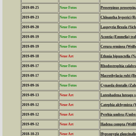
2019-09-25
Neue Fotos
Proserpinus proserpi
2019-09-23
Neue Fotos
Chloantha hyperici (R
2019-09-20
Neue Fotos
Laspeyria flexula (Sich
2019-09-19
Neue Fotos
Acontia (Emmelia) tra
2019-09-19
Neue Fotos
Cerura erminea (Weiß
2019-09-18
Neue Art
Ethmia bipunctella (N
2019-09-17
Neue Fotos
Rhodostrophia calabra
2019-09-17
Neue Fotos
Macrothylacia rubi (B
2019-09-16
Neue Fotos
Cynaeda dentalis (Za
2019-09-13
Neue Art
Luteohadena luteago s
2019-09-12
Neue Art
Catephia alchymista 
2019-09-12
Neue Art
Pyrrhia umbra (Umbr
2019-09-12
Neue Art
Hadena compta (Weißb
2018-10-23
Neue Art
Hypsopygia glaucinalis