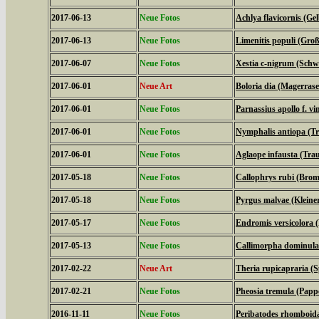
2017-06-13
Neue Fotos
Achlya flavicornis (G
2017-06-13
Neue Fotos
Limenitis populi (Groß
2017-06-07
Neue Fotos
Xestia c-nigrum (Schw
2017-06-01
Neue Art
Boloria dia (Magerrase
2017-06-01
Neue Fotos
Parnassius apollo f. vi
2017-06-01
Neue Fotos
Nymphalis antiopa (T
2017-06-01
Neue Fotos
Aglaope infausta (Tra
2017-05-18
Neue Fotos
Callophrys rubi (Bromb
2017-05-18
Neue Fotos
Pyrgus malvae (Kleine
2017-05-17
Neue Fotos
Endromis versicolora 
2017-05-13
Neue Fotos
Callimorpha dominula
2017-02-22
Neue Art
Theria rupicapraria (
2017-02-21
Neue Fotos
Pheosia tremula (Papp
2016-11-11
Neue Fotos
Peribatodes rhomboid