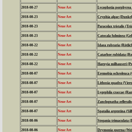
2018-08-27
Neue Art
Lycophotia porphyrea 
2018-08-23
Neue Art
Cryphia algae (Dunkel
2018-08-23
Neue Art
Paracolax tristalis (T
2018-08-23
Neue Art
Catocala fulminea (Ge
2018-08-22
Neue Art
Idaea rubraria (Rötli
2018-08-22
Neue Art
Catarhoe rubidata (Ro
2018-08-22
Neue Art
Harpyia milhauseri (
2018-08-07
Neue Art
Eremobia ochroleuca 
2018-08-07
Neue Art
Lithosia quadra (Vier
2018-08-07
Neue Art
Lygephila craccae (Ra
2018-08-07
Neue Art
Zanclognatha zellerali
2018-08-07
Neue Art
Spatalia argentina (Si
2018-08-06
Neue Art
Stegania trimaculata (
2018-08-06
Neue Art
Drymonia querna (We