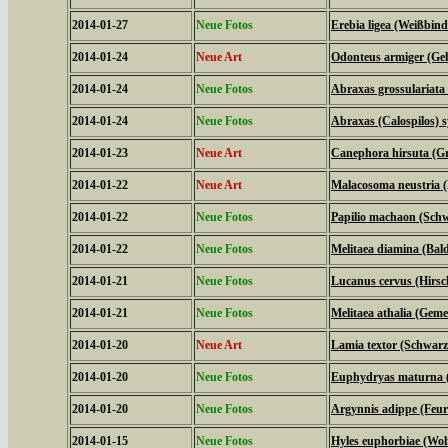
2014-01-27
Neue Fotos
Erebia ligea (Weißbind
2014-01-24
Neue Art
Odonteus armiger (Geh
2014-01-24
Neue Fotos
Abraxas grossulariata
2014-01-24
Neue Fotos
Abraxas (Calospilos) 
2014-01-23
Neue Art
Canephora hirsuta (Gr
2014-01-22
Neue Art
Malacosoma neustria (
2014-01-22
Neue Fotos
Papilio machaon (Sch
2014-01-22
Neue Fotos
Melitaea diamina (Bald
2014-01-21
Neue Fotos
Lucanus cervus (Hirsc
2014-01-21
Neue Fotos
Melitaea athalia (Geme
2014-01-20
Neue Art
Lamia textor (Schwar
2014-01-20
Neue Fotos
Euphydryas maturna (
2014-01-20
Neue Fotos
Argynnis adippe (Feuri
2014-01-15
Neue Fotos
Hyles euphorbiae (Wo