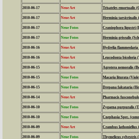
2010-06-17
Neue Art
Trisateles emortualis 
2010-06-17
Neue Art
Herminia tarsicrinalis
2010-06-17
Neue Fotos
Craniophora ligustri (
2010-06-17
Neue Fotos
Herminia grisealis (Sc
2010-06-16
Neue Art
Hydrelia flammeolaria 
2010-06-16
Neue Art
Leucodonta bicoloria 
2010-06-15
Neue Art
Agrotera nemoralis (B
2010-06-15
Neue Fotos
Macaria liturata (Viol
2010-06-15
Neue Fotos
Drepana falcataria (Hel
2010-06-14
Neue Art
Pharmacis fusconebulo
2010-06-10
Neue Fotos
Zygaena purpuralis (
2010-06-10
Neue Fotos
Cnephasia Spec. (com
2010-06-09
Neue Art
Crambus lathoniellus (
2010-06-09
Neue Fotos
Thymelicus sylvestris