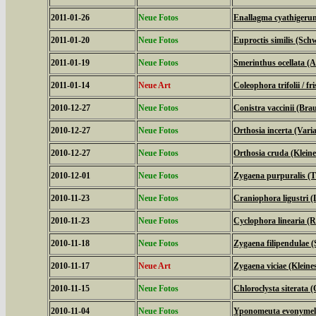
2011-01-26
Neue Fotos
Enallagma cyathigeru
2011-01-20
Neue Fotos
Euproctis similis (Sch
2011-01-19
Neue Fotos
Smerinthus ocellata 
2011-01-14
Neue Art
Coleophora trifolii / fri
2010-12-27
Neue Fotos
Conistra vaccinii (Bra
2010-12-27
Neue Fotos
Orthosia incerta (Vari
2010-12-27
Neue Fotos
Orthosia cruda (Klein
2010-12-01
Neue Fotos
Zygaena purpuralis (
2010-11-23
Neue Fotos
Craniophora ligustri (
2010-11-23
Neue Fotos
Cyclophora linearia 
2010-11-18
Neue Fotos
Zygaena filipendulae 
2010-11-17
Neue Art
Zygaena viciae (Klein
2010-11-15
Neue Fotos
Chloroclysta siterata 
2010-11-04
Neue Fotos
Yponomeuta evonymell