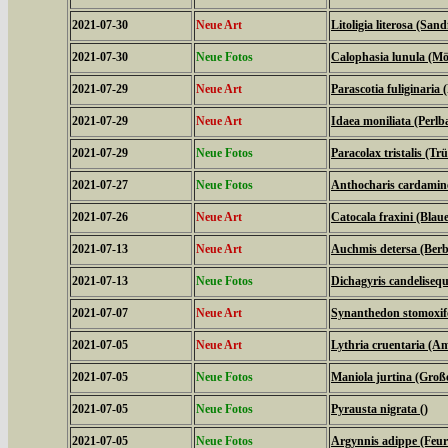
2021-07-30
Neue Art
Litoligia literosa (Sa
2021-07-30
Neue Fotos
Calophasia lunula (M
2021-07-29
Neue Art
Parascotia fuliginaria (
2021-07-29
Neue Art
Idaea moniliata (Perl
2021-07-29
Neue Fotos
Paracolax tristalis (T
2021-07-27
Neue Fotos
Anthocharis cardamine
2021-07-26
Neue Art
Catocala fraxini (Bla
2021-07-13
Neue Art
Auchmis detersa (Berb
2021-07-13
Neue Fotos
Dichagyris candelisequ
2021-07-07
Neue Art
Synanthedon stomoxif
2021-07-05
Neue Art
Lythria cruentaria (
2021-07-05
Neue Fotos
Maniola jurtina (Groß
2021-07-05
Neue Fotos
Pyrausta nigrata ()
2021-07-05
Neue Fotos
Argynnis adippe (Feuri