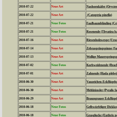
2010-07-22
Neue Art
Nashornkäfer (Oryctes
2010-07-22
Neue Art
(Catoptria pinella)
2010-07-21
Neue Fotos
Faulbaumbläuling (Cel
2010-07-21
Neue Fotos
Roseneule (Thyatira ba
2010-07-16
Neue Art
Riesenholzwespe (Uroc
2010-07-14
Neue Art
Zebraspringspinne (Sal
2010-07-13
Neue Art
Wollige Mauerspringsp
2010-07-02
Neue Fotos
Korbweideneule (Brach
2010-07-01
Neue Art
Zahneule (Hada plebej
2010-06-30
Neue Art
Vauzeichen-Eckflügels
2010-06-30
Neue Art
Mehlzünsler (Pyralis fa
2010-06-29
Neue Art
Braungrauer Eckflügel
2010-06-18
Neue Fotos
Gelbwürfeliger Dickko
2010-06-18
Neue Fotos
Grasglucke (Euthrix po