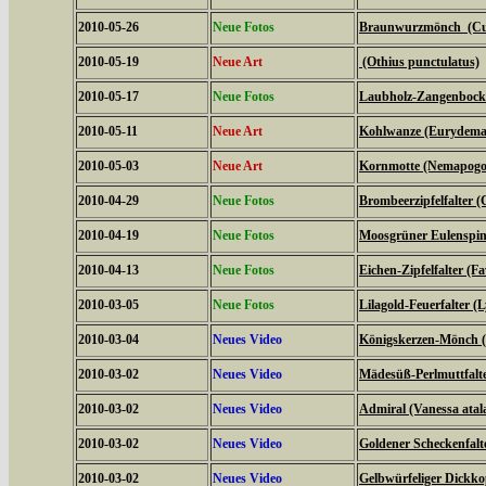
2010-05-26
Neue Fotos
Braunwurzmönch (Cucu
2010-05-19
Neue Art
(Othius punctulatus)
2010-05-17
Neue Fotos
Laubholz-Zangenbock
2010-05-11
Neue Art
Kohlwanze (Eurydema
2010-05-03
Neue Art
Kornmotte (Nemapogon
2010-04-29
Neue Fotos
Brombeerzipfelfalter (
2010-04-19
Neue Fotos
Moosgrüner Eulenspinn
2010-04-13
Neue Fotos
Eichen-Zipfelfalter (F
2010-03-05
Neue Fotos
Lilagold-Feuerfalter (
2010-03-04
Neues Video
Königskerzen-Mönch (C
2010-03-02
Neues Video
Mädesüß-Perlmuttfalte
2010-03-02
Neues Video
Admiral (Vanessa atal
2010-03-02
Neues Video
Goldener Scheckenfalt
2010-03-02
Neues Video
Gelbwürfeliger Dickko