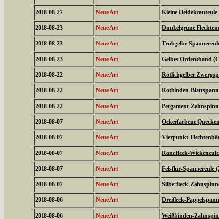
2018-08-27
Neue Art
Kleine Heidekrauteule
2018-08-23
Neue Art
Dunkelgrüne Flechtene
2018-08-23
Neue Art
Trübgelbe Spannereule 
2018-08-23
Neue Art
Gelbes Ordensband (Ca
2018-08-22
Neue Art
Rötlichgelber Zwergsp
2018-08-22
Neue Art
Rotbinden-Blattspanne
2018-08-22
Neue Art
Pergament-Zahnspinne
2018-08-07
Neue Art
Ockerfarbene Quecken
2018-08-07
Neue Art
Vierpunkt-Flechtenbär
2018-08-07
Neue Art
Randfleck-Wickeneule 
2018-08-07
Neue Art
Felsflur-Spannereule (
2018-08-07
Neue Art
Silberfleck-Zahnspinne
2018-08-06
Neue Art
Dreifleck-Pappelspanne
2018-08-06
Neue Art
Weißbinden-Zahnspin