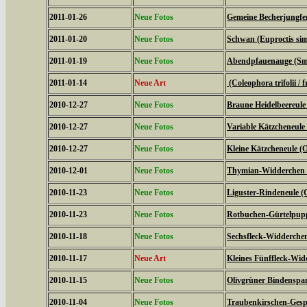
2011-01-26
Neue Fotos
Gemeine Becherjungfe
2011-01-20
Neue Fotos
Schwan (Euproctis simi
2011-01-19
Neue Fotos
Abendpfauenauge (Sme
2011-01-14
Neue Art
(Coleophora trifolii / f
2010-12-27
Neue Fotos
Braune Heidelbeereule 
2010-12-27
Neue Fotos
Variable Kätzcheneule 
2010-12-27
Neue Fotos
Kleine Kätzcheneule (
2010-12-01
Neue Fotos
Thymian-Widderchen (
2010-11-23
Neue Fotos
Liguster-Rindeneule (C
2010-11-23
Neue Fotos
Rotbuchen-Gürtelpupp
2010-11-18
Neue Fotos
Sechsfleck-Widderchen
2010-11-17
Neue Art
Kleines Fünffleck-Wid
2010-11-15
Neue Fotos
Olivgrüner Bindenspan
2010-11-04
Neue Fotos
Traubenkirschen-Gesp