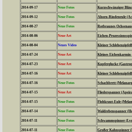
2014-09-17
Neue Fotos
Kurzschwänziger Bläul
2014-09-12
Neue Fotos
Ahorn-Rindeneule (Acr
2014-08-27
Neue Fotos
Rotbraunes Ochsenaug
2014-08-06
Neue Art
Eichen-Prozessionsspi
2014-08-04
Neues Video
Kleiner Schlehenzipfelf
2014-07-24
Neue Art
Kleines Eichenkarmin 
2014-07-23
Neue Art
Kupferglucke (Gastrop
2014-07-16
Neue Art
Kleiner Schlehenzipfelf
2014-07-16
Neue Fotos
Schachbrett (Melanarg
2014-07-15
Neue Art
Fliederspanner (Apeira
2014-07-15
Neue Fotos
Flohkraut-Eule (Melan
2014-07-14
Neue Fotos
Waldrebenspanner (Ho
2014-07-11
Neue Fotos
Schwammspinner (Lym
2014-07-11
Neue Fotos
Großer Kahnspinner (