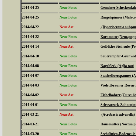
2014-04-25
Neue Fotos
Gemeiner Scheckenfalte
2014-04-25
Neue Fotos
Ringelspinner (Malaco
2014-04-22
Neue Art
(Dyseriocrania subpur
2014-04-22
Neue Fotos
Kornmotte (Nemapogon
2014-04-14
Neue Art
Gelbliche Steineule (Po
2014-04-10
Neue Fotos
Sauerampfer-Grünwidde
2014-04-08
Neue Fotos
Nagelfleck (Aglia tau)
2014-04-07
Neue Fotos
Stachelbeerspanner (A
2014-04-03
Neue Fotos
Violettbrauner Rosen-
2014-04-02
Neue Art
Eichelbohrer (Curculi
2014-04-01
Neue Fotos
Schwarzeck-Zahnspinn
2014-03-21
Neue Art
(Acrobasis advenella)
2014-03-21
Neue Fotos
Hausmutter (Noctua 
2014-03-20
Neue Fotos
Sechslinien-Bodeneule 