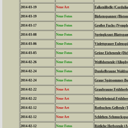
2014-03-19
Neue Art
Falkenlibelle (Corduli
2014-03-19
Neue Fotos
Birkenspanner (Biston 
2014-03-17
Neue Fotos
Großer Fuchs (Nymphal
2014-03-08
Neue Fotos
Springkraut-Blattspan
2014-03-06
Neue Fotos
Violettgrauer Eulensp
2014-03-05
Neue Fotos
Grüne Eicheneule (Dich
2014-02-26
Neue Fotos
Weißdorneule (Allophy
2014-02-24
Neue Fotos
Dunkelbraune Waldran
2014-02-24
Neue Fotos
Graue Spätsommer-Bod
2014-02-22
Neue Art
Graubraune Frühherbs
2014-02-22
Neue Art
Mittelrheintal-Frühhe
2014-02-12
Neue Art
Rotbuchen-Gelbeule (T
2014-02-12
Neue Art
Schlehen-Schmuckspann
2014-02-12
Neue Fotos
Rötliche Herbsteule (A