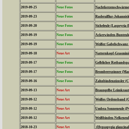
2019-09-25
Neue Fotos
Nachtkerzenschwärmer
2019-09-23
Neue Fotos
Ruderalflur-Johannisk
2019-09-20
Neue Fotos
Sicheleule (Laspeyria f
2019-09-19
Neue Fotos
Ackerwinden-Bunteulch
2019-09-19
Neue Fotos
Weißer Gabelschwanz 
2019-09-18
Neue Art
Natternkopf-Grasminie
2019-09-17
Neue Fotos
Gelblicher Rotbandspa
2019-09-17
Neue Fotos
Brombeerspinner (Macr
2019-09-16
Neue Fotos
Zahnbindenzünsler (C
2019-09-13
Neue Art
Braungelbe Leimkraute
2019-09-12
Neue Art
Weißes Ordensband (C
2019-09-12
Neue Art
Umbra-Sonneneule (P
2019-09-12
Neue Art
Weißbinden-Nelkeneul
2018-10-23
Neue Art
(Hypsopygia glaucinal