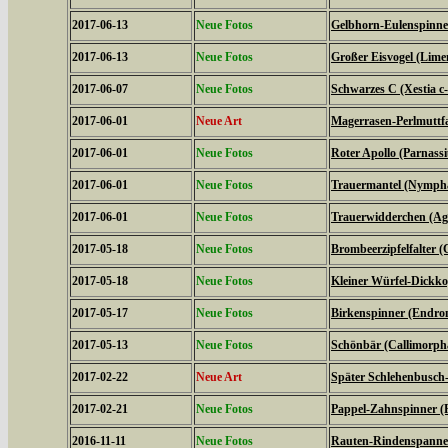
2017-06-13
Neue Fotos
Gelbhorn-Eulenspinner
2017-06-13
Neue Fotos
Großer Eisvogel (Limen
2017-06-07
Neue Fotos
Schwarzes C (Xestia c
2017-06-01
Neue Art
Magerrasen-Perlmuttfal
2017-06-01
Neue Fotos
Roter Apollo (Parnassiu
2017-06-01
Neue Fotos
Trauermantel (Nympha
2017-06-01
Neue Fotos
Trauerwidderchen (Agl
2017-05-18
Neue Fotos
Brombeerzipfelfalter (
2017-05-18
Neue Fotos
Kleiner Würfel-Dickko
2017-05-17
Neue Fotos
Birkenspinner (Endrom
2017-05-13
Neue Fotos
Schönbär (Callimorph
2017-02-22
Neue Art
Später Schlehenbusch-
2017-02-21
Neue Fotos
Pappel-Zahnspinner (P
2016-11-11
Neue Fotos
Rauten-Rindenspanner