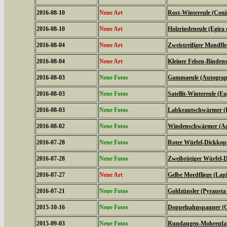
2016-08-10
Neue Art
Rost-Wintereule (Coni
2016-08-10
Neue Art
Holzrindeneule (Egira c
2016-08-04
Neue Art
Zweistreifiger Mondfle
2016-08-04
Neue Art
Kleiner Felsen-Binden
2016-08-03
Neue Fotos
Gammaeule (Autogra
2016-08-03
Neue Fotos
Satellit-Wintereule (Eu
2016-08-03
Neue Fotos
Labkrautschwärmer (Hy
2016-08-02
Neue Fotos
Windenschwärmer (Agr
2016-07-28
Neue Fotos
Roter Würfel-Dickkopff
2016-07-28
Neue Fotos
Zweibrütiger Würfel-D
2016-07-27
Neue Art
Gelbe Mordfliege (Laph
2016-07-21
Neue Fotos
Goldzünsler (Pyrausta
2015-10-16
Neue Fotos
Doppelzahnspanner (O
2015-09-03
Neue Fotos
Rundaugen-Mohrenfalt