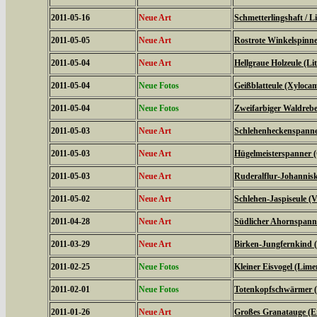
2011-05-16
Neue Art
Schmetterlingshaft / Li
2011-05-05
Neue Art
Rostrote Winkelspinne
2011-05-04
Neue Art
Hellgraue Holzeule (L
2011-05-04
Neue Fotos
Geißblatteule (Xyloca
2011-05-04
Neue Fotos
Zweifarbiger Waldrebe
2011-05-03
Neue Art
Schlehenheckenspanner
2011-05-03
Neue Art
Hügelmeisterspanner (
2011-05-03
Neue Art
Ruderalflur-Johannisk
2011-05-02
Neue Art
Schlehen-Jaspiseule (V
2011-04-28
Neue Art
Südlicher Ahornspanne
2011-03-29
Neue Art
Birken-Jungfernkind (
2011-02-25
Neue Fotos
Kleiner Eisvogel (Limen
2011-02-01
Neue Fotos
Totenkopfschwärmer (
2011-01-26
Neue Art
Großes Granatauge (E