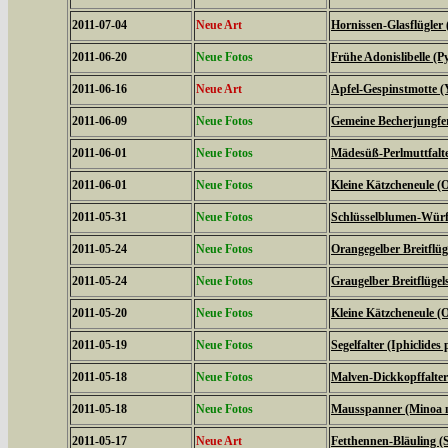
2011-07-04
Neue Art
Hornissen-Glasflügler 
2011-06-20
Neue Fotos
Frühe Adonislibelle 
2011-06-16
Neue Art
Apfel-Gespinstmotte (
2011-06-09
Neue Fotos
Gemeine Becherjungfe
2011-06-01
Neue Fotos
Mädesüß-Perlmuttfalte
2011-06-01
Neue Fotos
Kleine Kätzcheneule (
2011-05-31
Neue Fotos
Schlüsselblumen-Würfe
2011-05-24
Neue Fotos
Orangegelber Breitflüg
2011-05-24
Neue Fotos
Graugelber Breitflügel
2011-05-20
Neue Fotos
Kleine Kätzcheneule (
2011-05-19
Neue Fotos
Segelfalter (Iphiclides 
2011-05-18
Neue Fotos
Malven-Dickkopffalter
2011-05-18
Neue Fotos
Mausspanner (Minoa 
2011-05-17
Neue Art
Fetthennen-Bläuling (S