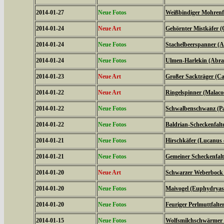
2014-01-27
Neue Fotos
Weißbindiger Mohrenfal
2014-01-24
Neue Art
Gehörnter Mistkäfer (
2014-01-24
Neue Fotos
Stachelbeerspanner (A
2014-01-24
Neue Fotos
Ulmen-Harlekin (Abrax
2014-01-23
Neue Art
Großer Sackträger (Ca
2014-01-22
Neue Art
Ringelspinner (Malaco
2014-01-22
Neue Fotos
Schwalbenschwanz (Pa
2014-01-22
Neue Fotos
Baldrian-Scheckenfalte
2014-01-21
Neue Fotos
Hirschkäfer (Lucanus 
2014-01-21
Neue Fotos
Gemeiner Scheckenfalte
2014-01-20
Neue Art
Schwarzer Weberbock 
2014-01-20
Neue Fotos
Maivogel (Euphydryas
2014-01-20
Neue Fotos
Feuriger Perlmuttfalte
2014-01-15
Neue Fotos
Wolfsmilchschwärmer 