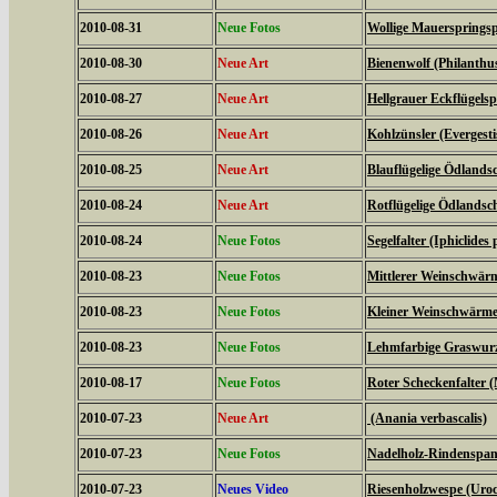
2010-08-31
Neue Fotos
Wollige Mauerspringsp
2010-08-30
Neue Art
Bienenwolf (Philanthu
2010-08-27
Neue Art
Hellgrauer Eckflügels
2010-08-26
Neue Art
Kohlzünsler (Evergestis
2010-08-25
Neue Art
Blauflügelige Ödlands
2010-08-24
Neue Art
Rotflügelige Ödlandsc
2010-08-24
Neue Fotos
Segelfalter (Iphiclides 
2010-08-23
Neue Fotos
Mittlerer Weinschwärme
2010-08-23
Neue Fotos
Kleiner Weinschwärmer 
2010-08-23
Neue Fotos
Lehmfarbige Graswurze
2010-08-17
Neue Fotos
Roter Scheckenfalter 
2010-07-23
Neue Art
(Anania verbascalis)
2010-07-23
Neue Fotos
Nadelholz-Rindenspann
2010-07-23
Neues Video
Riesenholzwespe (Uroc