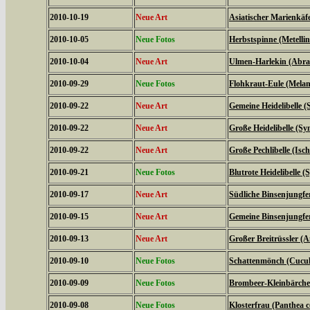
2010-10-19
Neue Art
Asiatischer Marienkäf
2010-10-05
Neue Fotos
Herbstspinne (Metelli
2010-10-04
Neue Art
Ulmen-Harlekin (Abrax
2010-09-29
Neue Fotos
Flohkraut-Eule (Melan
2010-09-22
Neue Art
Gemeine Heidelibelle
2010-09-22
Neue Art
Große Heidelibelle (S
2010-09-22
Neue Art
Große Pechlibelle (Isc
2010-09-21
Neue Fotos
Blutrote Heidelibelle
2010-09-17
Neue Art
Südliche Binsenjungfe
2010-09-15
Neue Art
Gemeine Binsenjungfer
2010-09-13
Neue Art
Großer Breitrüssler (A
2010-09-10
Neue Fotos
Schattenmönch (Cucul
2010-09-09
Neue Fotos
Brombeer-Kleinbärche
2010-09-08
Neue Fotos
Klosterfrau (Panthea c