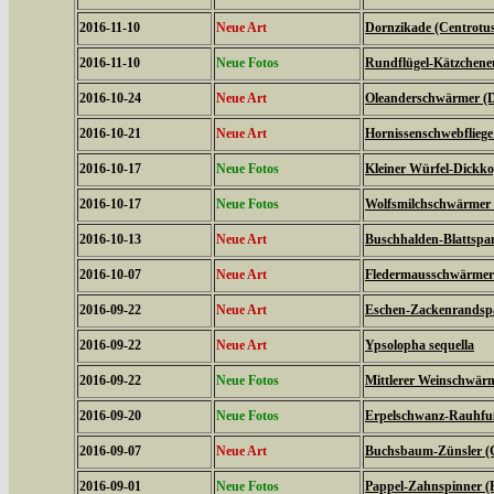
2016-11-10
Neue Art
Dornzikade (Centrotus
2016-11-10
Neue Fotos
Rundflügel-Kätzcheneul
2016-10-24
Neue Art
Oleanderschwärmer (D
2016-10-21
Neue Art
Hornissenschwebfliege 
2016-10-17
Neue Fotos
Kleiner Würfel-Dickko
2016-10-17
Neue Fotos
Wolfsmilchschwärmer 
2016-10-13
Neue Art
Buschhalden-Blattspan
2016-10-07
Neue Art
Fledermausschwärmer (
2016-09-22
Neue Art
Eschen-Zackenrandspa
2016-09-22
Neue Art
Ypsolopha sequella
2016-09-22
Neue Fotos
Mittlerer Weinschwärme
2016-09-20
Neue Fotos
Erpelschwanz-Rauhfußs
2016-09-07
Neue Art
Buchsbaum-Zünsler (C
2016-09-01
Neue Fotos
Pappel-Zahnspinner (P