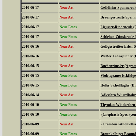
2010-06-17
Neue Art
Gelblinien-Spannereule
2010-06-17
Neue Art
Braungestreifte Spanne
2010-06-17
Neue Fotos
Liguster-Rindeneule (C
2010-06-17
Neue Fotos
Schlehen-Zünslereule (
2010-06-16
Neue Art
Gelbgestreifter Erlen-
2010-06-16
Neue Art
Weißer Zahnspinner (L
2010-06-15
Neue Art
Buchenzünsler (Agrote
2010-06-15
Neue Fotos
Violettgrauer Eckflüge
2010-06-15
Neue Fotos
Heller Sichelflügler (D
2010-06-14
Neue Art
Adlerfarn Wurzelbohre
2010-06-10
Neue Fotos
Thymian-Widderchen (
2010-06-10
Neue Fotos
(Cnephasia Spec. (c
2010-06-09
Neue Art
(Crambus lathoniellus
2010-06-09
Neue Fotos
Braunkolbiger Braundi