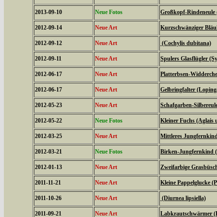
2013-09-10
Neue Fotos
Großkopf-Rindeneule 
2012-09-14
Neue Art
Kurzschwänziger Bläul
2012-09-12
Neue Art
(Cochylis dubitana)
2012-09-11
Neue Art
Spulers Glasflügler (S
2012-06-17
Neue Art
Platterbsen-Widderche
2012-06-17
Neue Art
Gelbringfalter (Loping
2012-05-23
Neue Art
Schafgarben-Silbereu
2012-05-22
Neue Fotos
Kleiner Fuchs (Aglais u
2012-03-25
Neue Art
Mittleres Jungfernkin
2012-03-21
Neue Fotos
Birken-Jungfernkind (
2012-01-13
Neue Art
Zweifarbige Grasbüsche
2011-11-21
Neue Art
Kleine Pappelglucke (
2011-10-26
Neue Art
(Diurnea lipsiella)
2011-09-21
Neue Art
Labkrautschwärmer (Hy