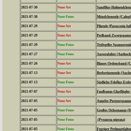
2021-07-30
Neue Art
Sandflur-Halmeulchen (
2021-07-30
Neue Fotos
Möndcheneule (Caloph
2021-07-29
Neue Art
Pilzeule (Parascotia ful
2021-07-29
Neue Art
Perlband-Zwergspanner
2021-07-29
Neue Fotos
Trübgelbe Spannereule 
2021-07-27
Neue Fotos
Aurorafalter (Anthoch
2021-07-26
Neue Art
Blaues Ordensband (Ca
2021-07-13
Neue Art
Berberitzeneule (Auch
2021-07-13
Neue Fotos
Südliche Felsflur-Erde
2021-07-07
Neue Art
Faulbaum-Glasflügler
2021-07-05
Neue Art
Ampfer-Purpurspanner
2021-07-05
Neue Fotos
Großes Ochsenauge (Ma
2021-07-05
Neue Fotos
(Pyrausta nigrata)
2021-07-05
Neue Fotos
Feuriger Perlmuttfalte