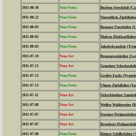
2011-08-30
Neue Fotos
Buchen-Streckfuß (Cal
2011-08-22
Neue Fotos
Nierenfleck-Zipfelfalte
2011-08-03
Neue Fotos
Brauner Feuerfalter (L
2011-08-03
Neue Fotos
Malven-Dickkopffalter
2011-08-03
Neue Fotos
Jakobskrautbär (Tyria
2011-07-19
Neue Art
Braungewinkelter Zwe
2011-07-15
Neue Art
Gemeiner Scheckenfalte
2011-07-15
Neue Fotos
Großer Fuchs (Nymphal
2011-07-13
Neue Fotos
Ulmen-Zipfelfalter (S
2011-07-11
Neue Art
Ockerbindiger Samtfal
2011-07-08
Neue Art
Weißer Waldportier (Br
2011-07-07
Neue Art
Feuriger Perlmuttfalte
2011-07-07
Neue Art
Brombeer-Perlmuttfalt
2011-07-06
Neue Fotos
Kleiner Schillerfalter (