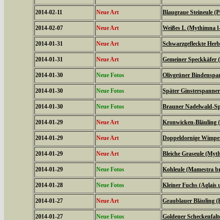
2014-02-11
Neue Art
Blaugraue Steineule (
2014-02-07
Neue Art
Weißes L (Mythimna l
2014-01-31
Neue Art
Schwarzgefleckte Herbs
2014-01-31
Neue Art
Gemeiner Speckkäfer (
2014-01-30
Neue Fotos
Olivgrüner Bindenspan
2014-01-30
Neue Fotos
Später Ginsterspanner 
2014-01-30
Neue Fotos
Brauner Nadelwald-Spa
2014-01-29
Neue Art
Kronwicken-Bläuling 
2014-01-29
Neue Art
Doppeldornige Wimper
2014-01-29
Neue Art
Bleiche Graseule (Myt
2014-01-29
Neue Fotos
Kohleule (Mamestra br
2014-01-28
Neue Fotos
Kleiner Fuchs (Aglais u
2014-01-27
Neue Art
Graublauer Bläuling (
2014-01-27
Neue Fotos
Goldener Scheckenfalt