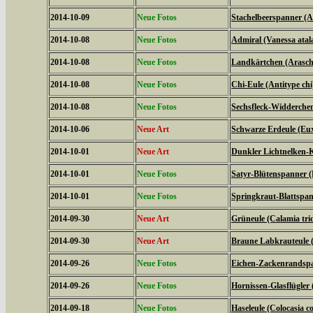
2014-10-09
Neue Fotos
Stachelbeerspanner (A
2014-10-08
Neue Fotos
Admiral (Vanessa atal
2014-10-08
Neue Fotos
Landkärtchen (Arasch
2014-10-08
Neue Fotos
Chi-Eule (Antitype chi
2014-10-08
Neue Fotos
Sechsfleck-Widderchen
2014-10-06
Neue Art
Schwarze Erdeule (Eux
2014-10-01
Neue Art
Dunkler Lichtnelken-K
2014-10-01
Neue Fotos
Satyr-Blütenspanner (
2014-10-01
Neue Fotos
Springkraut-Blattspan
2014-09-30
Neue Art
Grüneule (Calamia tri
2014-09-30
Neue Art
Braune Labkrauteule (
2014-09-26
Neue Fotos
Eichen-Zackenrandspa
2014-09-26
Neue Fotos
Hornissen-Glasflügler 
2014-09-18
Neue Fotos
Haseleule (Colocasia co