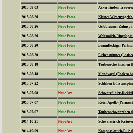
2015-09-03
Neue Fotos
Ackerwinden-Trauereul
2015-08-26
Neue Fotos
Kleines Wiesenvögelc
2015-08-26
Neue Fotos
Gelbbrauner Zahnspin
2015-08-26
Neue Fotos
Wolfsmilch-Ringelspin
2015-08-20
Neue Fotos
Braunfleckiger Perlmutt
2015-08-20
Neue Fotos
Eichenspinner (Lasio
2015-08-18
Neue Fotos
Taubenschwänzchen (M
2015-08-18
Neue Fotos
Mondvogel (Phalera b
2015-07-22
Neue Fotos
Schlehen-Bürstenspinn
2015-07-08
Neue Art
Schwarzfühler-Dickleib
2015-07-07
Neue Fotos
Roter Apollo (Parnassiu
2015-07-07
Neue Fotos
Taubenschwänzchen (M
2014-10-21
Neue Art
Schwarzstrich-Kräuter
2014-10-09
Neue Art
Kompasslattich-Eule (