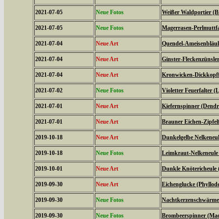
2021-07-05
Neue Fotos
Weißer Waldportier (Br
2021-07-05
Neue Fotos
Magerrasen-Perlmuttfal
2021-07-04
Neue Art
Quendel-Ameisenbläuli
2021-07-04
Neue Art
Ginster-Fleckenzünsler
2021-07-04
Neue Art
Kronwicken-Dickkopffa
2021-07-02
Neue Fotos
Violetter Feuerfalter (
2021-07-01
Neue Art
Kiefernspinner (Dendr
2021-07-01
Neue Art
Brauner Eichen-Zipfelfa
2019-10-18
Neue Art
Dunkelgelbe Nelkeneul
2019-10-18
Neue Fotos
Leimkraut-Nelkeneule
2019-10-01
Neue Art
Dunkle Knötericheule 
2019-09-30
Neue Art
Eichenglucke (Phyllode
2019-09-30
Neue Fotos
Nachtkerzenschwärmer
2019-09-30
Neue Fotos
Brombeerspinner (Macr