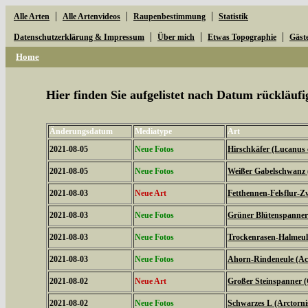
|
|
|
Alle Arten
Alle Artenvideos
Raupenbestimmung
Statistik
|
|
|
Datenschutzerklärung & Impressum
Über mich
Etwas Topographie
Gäst
Home
Hier finden Sie aufgelistet nach Datum rückläu
Änderungsdatum
Mediatype
Art
2021-08-05
Neue Fotos
Hirschkäfer (Lucanus 
2021-08-05
Neue Fotos
Weißer Gabelschwanz 
2021-08-03
Neue Art
Fetthennen-Felsflur-Z
2021-08-03
Neue Fotos
Grüner Blütenspanner 
2021-08-03
Neue Fotos
Trockenrasen-Halmeulc
2021-08-03
Neue Fotos
Ahorn-Rindeneule (Acr
2021-08-02
Neue Art
Großer Steinspanner 
2021-08-02
Neue Fotos
Schwarzes L (Arctorni