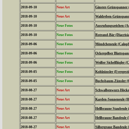
2018-09-10
Neue Art
Ginster-Grünspanner 
2018-09-10
Neue Art
Waldreben-Grünspanne
2018-09-10
Neue Fotos
Ausrufungszeichen (Ag
2018-09-10
Neue Fotos
Rotrand-Bär (Diacrisi
2018-09-06
Neue Fotos
Möndcheneule (Caloph
2018-09-06
Neue Fotos
Ockergelber Blattspa
2018-09-06
Neue Fotos
Weißer Sichelflügler (C
2018-09-05
Neue Fotos
Kohlzünsler (Evergestis
2018-09-05
Neue Fotos
Buchsbaum-Zünsler (C
2018-08-27
Neue Art
Schwalbenwurz-Höckere
2018-08-27
Neue Art
Karden-Sonneneule (Hel
2018-08-27
Neue Art
Hellbraune Staubeule
2018-08-27
Neue Art
Hellbraune Bandeule (N
2018-08-27
Neue Art
Silbergraue Bandeule (