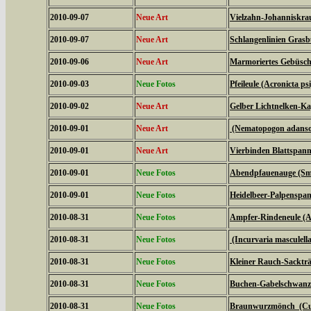
2010-09-07
Neue Art
Vielzahn-Johanniskrau
2010-09-07
Neue Art
Schlangenlinien Gras
2010-09-06
Neue Art
Marmoriertes Gebüsche
2010-09-03
Neue Fotos
Pfeileule (Acronicta psi
2010-09-02
Neue Art
Gelber Lichtnelken-Ka
2010-09-01
Neue Art
(Nematopogon adanson
2010-09-01
Neue Art
Vierbinden Blattspann
2010-09-01
Neue Fotos
Abendpfauenauge (Sme
2010-09-01
Neue Fotos
Heidelbeer-Palpenspan
2010-08-31
Neue Fotos
Ampfer-Rindeneule (Ac
2010-08-31
Neue Fotos
(Incurvaria masculella
2010-08-31
Neue Fotos
Kleiner Rauch-Sackträ
2010-08-31
Neue Fotos
Buchen-Gabelschwanz 
2010-08-31
Neue Fotos
Braunwurzmönch (Cucu