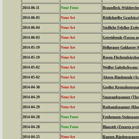
2014-06-11
Neue Fotos
Braunfleck-Widderchen
2014-06-05
Neue Art
Rötlichgelbe Grasbüsc
2014-06-04
Neue Art
Südliche Felsflur-Erde
2014-06-03
Neue Art
Getreideeule (Euxoa aq
2014-05-19
Neue Art
Hellgrauer Goldaster-
2014-05-19
Neue Art
Rosen-Flechtenbärchen
2014-05-02
Neue Art
Weißer Gabelschwanz 
2014-05-02
Neue Art
Ahorn-Rindeneule (Acr
2014-04-30
Neue Art
Großer Kreuzdornspann
2014-04-29
Neue Art
Smaragdspanner (Thet
2014-04-29
Neue Art
Rotbandspanner (Rhod
2014-04-28
Neue Fotos
Fetthennen-Steinspann
2014-04-28
Neue Fotos
Blausieb (Zeuzera pyr
2014-04-25
Neue Art
Rauten-Rindenspanner