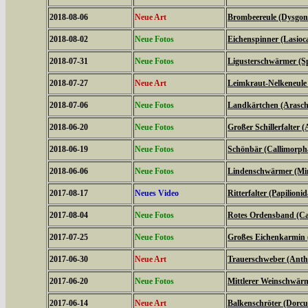
2018-08-06
Neue Art
Brombeereule (Dysgoni
2018-08-02
Neue Fotos
Eichenspinner (Lasio
2018-07-31
Neue Fotos
Ligusterschwärmer (Sp
2018-07-27
Neue Art
Leimkraut-Nelkeneule
2018-07-06
Neue Fotos
Landkärtchen (Arasch
2018-06-20
Neue Fotos
Großer Schillerfalter (
2018-06-19
Neue Fotos
Schönbär (Callimorph
2018-06-06
Neue Fotos
Lindenschwärmer (Mima
2017-08-17
Neues Video
Ritterfalter (Papilionid
2017-08-04
Neue Fotos
Rotes Ordensband (Ca
2017-07-25
Neue Fotos
Großes Eichenkarmin 
2017-06-30
Neue Art
Trauerschweber (Anth
2017-06-20
Neue Fotos
Mittlerer Weinschwärme
2017-06-14
Neue Art
Balkenschröter (Dorcus