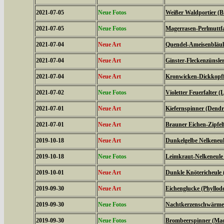
2021-07-05
Neue Fotos
Weißer Waldportier (Br
2021-07-05
Neue Fotos
Magerrasen-Perlmuttfal
2021-07-04
Neue Art
Quendel-Ameisenbläuli
2021-07-04
Neue Art
Ginster-Fleckenzünsler
2021-07-04
Neue Art
Kronwicken-Dickkopffa
2021-07-02
Neue Fotos
Violetter Feuerfalter (
2021-07-01
Neue Art
Kiefernspinner (Dendr
2021-07-01
Neue Art
Brauner Eichen-Zipfelfa
2019-10-18
Neue Art
Dunkelgelbe Nelkeneul
2019-10-18
Neue Fotos
Leimkraut-Nelkeneule
2019-10-01
Neue Art
Dunkle Knötericheule 
2019-09-30
Neue Art
Eichenglucke (Phyllode
2019-09-30
Neue Fotos
Nachtkerzenschwärmer
2019-09-30
Neue Fotos
Brombeerspinner (Macr