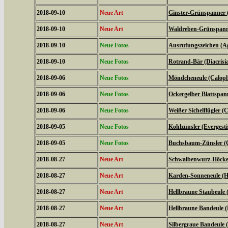
2018-09-10
Neue Art
Ginster-Grünspanner 
2018-09-10
Neue Art
Waldreben-Grünspanne
2018-09-10
Neue Fotos
Ausrufungszeichen (Ag
2018-09-10
Neue Fotos
Rotrand-Bär (Diacrisi
2018-09-06
Neue Fotos
Möndcheneule (Caloph
2018-09-06
Neue Fotos
Ockergelber Blattspa
2018-09-06
Neue Fotos
Weißer Sichelflügler (C
2018-09-05
Neue Fotos
Kohlzünsler (Evergestis
2018-09-05
Neue Fotos
Buchsbaum-Zünsler (C
2018-08-27
Neue Art
Schwalbenwurz-Höckere
2018-08-27
Neue Art
Karden-Sonneneule (Hel
2018-08-27
Neue Art
Hellbraune Staubeule
2018-08-27
Neue Art
Hellbraune Bandeule (N
2018-08-27
Neue Art
Silbergraue Bandeule (