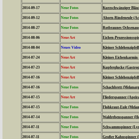
2014-09-17
Neue Fotos
Kurzschwänziger Bläul
2014-09-12
Neue Fotos
Ahorn-Rindeneule (Acr
2014-08-27
Neue Fotos
Rotbraunes Ochsenaug
2014-08-06
Neue Art
Eichen-Prozessionsspi
2014-08-04
Neues Video
Kleiner Schlehenzipfelf
2014-07-24
Neue Art
Kleines Eichenkarmin 
2014-07-23
Neue Art
Kupferglucke (Gastrop
2014-07-16
Neue Art
Kleiner Schlehenzipfelf
2014-07-16
Neue Fotos
Schachbrett (Melanarg
2014-07-15
Neue Art
Fliederspanner (Apeira
2014-07-15
Neue Fotos
Flohkraut-Eule (Melan
2014-07-14
Neue Fotos
Waldrebenspanner (Ho
2014-07-11
Neue Fotos
Schwammspinner (Lym
2014-07-11
Neue Fotos
Großer Kahnspinner (