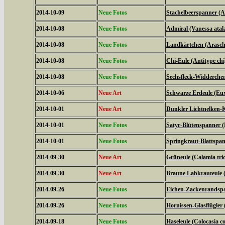
2014-10-09
Neue Fotos
Stachelbeerspanner (A
2014-10-08
Neue Fotos
Admiral (Vanessa atal
2014-10-08
Neue Fotos
Landkärtchen (Arasch
2014-10-08
Neue Fotos
Chi-Eule (Antitype chi
2014-10-08
Neue Fotos
Sechsfleck-Widderchen
2014-10-06
Neue Art
Schwarze Erdeule (Eux
2014-10-01
Neue Art
Dunkler Lichtnelken-K
2014-10-01
Neue Fotos
Satyr-Blütenspanner (
2014-10-01
Neue Fotos
Springkraut-Blattspan
2014-09-30
Neue Art
Grüneule (Calamia tri
2014-09-30
Neue Art
Braune Labkrauteule (
2014-09-26
Neue Fotos
Eichen-Zackenrandspa
2014-09-26
Neue Fotos
Hornissen-Glasflügler 
2014-09-18
Neue Fotos
Haseleule (Colocasia co