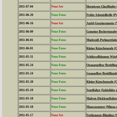
2011-07-04
Neue Art
Hornissen-Glasflügler 
2011-06-20
Neue Fotos
Frühe Adonislibelle 
2011-06-16
Neue Art
Apfel-Gespinstmotte (
2011-06-09
Neue Fotos
Gemeine Becherjungfe
2011-06-01
Neue Fotos
Mädesüß-Perlmuttfalte
2011-06-01
Neue Fotos
Kleine Kätzcheneule (
2011-05-31
Neue Fotos
Schlüsselblumen-Würfe
2011-05-24
Neue Fotos
Orangegelber Breitflüg
2011-05-24
Neue Fotos
Graugelber Breitflügel
2011-05-20
Neue Fotos
Kleine Kätzcheneule (
2011-05-19
Neue Fotos
Segelfalter (Iphiclides 
2011-05-18
Neue Fotos
Malven-Dickkopffalter
2011-05-18
Neue Fotos
Mausspanner (Minoa 
2011-05-17
Neue Art
Fetthennen-Bläuling (S