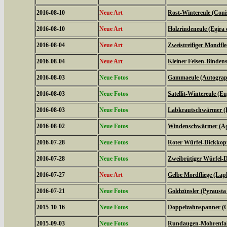
2016-08-10
Neue Art
Rost-Wintereule (Coni
2016-08-10
Neue Art
Holzrindeneule (Egira c
2016-08-04
Neue Art
Zweistreifiger Mondfle
2016-08-04
Neue Art
Kleiner Felsen-Binden
2016-08-03
Neue Fotos
Gammaeule (Autogra
2016-08-03
Neue Fotos
Satellit-Wintereule (Eu
2016-08-03
Neue Fotos
Labkrautschwärmer (Hy
2016-08-02
Neue Fotos
Windenschwärmer (Agr
2016-07-28
Neue Fotos
Roter Würfel-Dickkopff
2016-07-28
Neue Fotos
Zweibrütiger Würfel-D
2016-07-27
Neue Art
Gelbe Mordfliege (Laph
2016-07-21
Neue Fotos
Goldzünsler (Pyrausta
2015-10-16
Neue Fotos
Doppelzahnspanner (O
2015-09-03
Neue Fotos
Rundaugen-Mohrenfalt