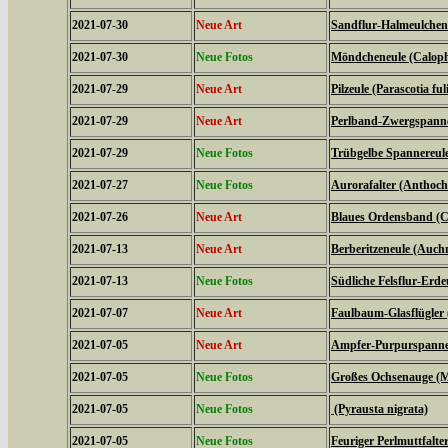
2021-07-30
Neue Art
Sandflur-Halmeulchen (
2021-07-30
Neue Fotos
Möndcheneule (Caloph
2021-07-29
Neue Art
Pilzeule (Parascotia ful
2021-07-29
Neue Art
Perlband-Zwergspanner
2021-07-29
Neue Fotos
Trübgelbe Spannereule 
2021-07-27
Neue Fotos
Aurorafalter (Anthoch
2021-07-26
Neue Art
Blaues Ordensband (Ca
2021-07-13
Neue Art
Berberitzeneule (Auch
2021-07-13
Neue Fotos
Südliche Felsflur-Erde
2021-07-07
Neue Art
Faulbaum-Glasflügler
2021-07-05
Neue Art
Ampfer-Purpurspanner
2021-07-05
Neue Fotos
Großes Ochsenauge (Ma
2021-07-05
Neue Fotos
(Pyrausta nigrata)
2021-07-05
Neue Fotos
Feuriger Perlmuttfalte