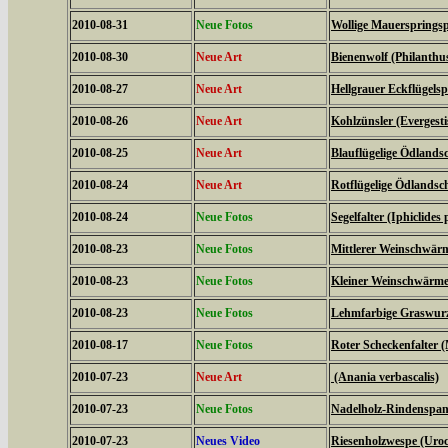
2010-08-31
Neue Fotos
Wollige Mauerspringsp
2010-08-30
Neue Art
Bienenwolf (Philanthu
2010-08-27
Neue Art
Hellgrauer Eckflügels
2010-08-26
Neue Art
Kohlzünsler (Evergestis
2010-08-25
Neue Art
Blauflügelige Ödlands
2010-08-24
Neue Art
Rotflügelige Ödlandsc
2010-08-24
Neue Fotos
Segelfalter (Iphiclides 
2010-08-23
Neue Fotos
Mittlerer Weinschwärme
2010-08-23
Neue Fotos
Kleiner Weinschwärmer 
2010-08-23
Neue Fotos
Lehmfarbige Graswurze
2010-08-17
Neue Fotos
Roter Scheckenfalter 
2010-07-23
Neue Art
(Anania verbascalis)
2010-07-23
Neue Fotos
Nadelholz-Rindenspann
2010-07-23
Neues Video
Riesenholzwespe (Uroc