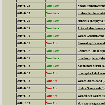
2019-09-25
Neue Fotos
Nachtkerzenschwärmer
2019-09-23
Neue Fotos
Ruderalflur-Johannisk
2019-09-20
Neue Fotos
Sicheleule (Laspeyria f
2019-09-19
Neue Fotos
Ackerwinden-Bunteulch
2019-09-19
Neue Fotos
Weißer Gabelschwanz 
2019-09-18
Neue Art
Natternkopf-Grasminie
2019-09-17
Neue Fotos
Gelblicher Rotbandspa
2019-09-17
Neue Fotos
Brombeerspinner (Macr
2019-09-16
Neue Fotos
Zahnbindenzünsler (C
2019-09-13
Neue Art
Braungelbe Leimkraute
2019-09-12
Neue Art
Weißes Ordensband (C
2019-09-12
Neue Art
Umbra-Sonneneule (P
2019-09-12
Neue Art
Weißbinden-Nelkeneul
2018-10-23
Neue Art
(Hypsopygia glaucinal