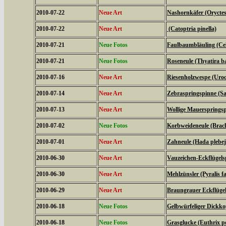
2010-07-22
Neue Art
Nashornkäfer (Oryctes
2010-07-22
Neue Art
(Catoptria pinella)
2010-07-21
Neue Fotos
Faulbaumbläuling (Cel
2010-07-21
Neue Fotos
Roseneule (Thyatira ba
2010-07-16
Neue Art
Riesenholzwespe (Uroc
2010-07-14
Neue Art
Zebraspringspinne (Sal
2010-07-13
Neue Art
Wollige Mauerspringsp
2010-07-02
Neue Fotos
Korbweideneule (Brach
2010-07-01
Neue Art
Zahneule (Hada plebej
2010-06-30
Neue Art
Vauzeichen-Eckflügels
2010-06-30
Neue Art
Mehlzünsler (Pyralis fa
2010-06-29
Neue Art
Braungrauer Eckflügel
2010-06-18
Neue Fotos
Gelbwürfeliger Dickko
2010-06-18
Neue Fotos
Grasglucke (Euthrix po