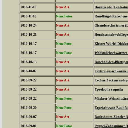
2016-11-10
Neue Art
Dornzikade (Centrotus
2016-11-10
Neue Fotos
Rundflügel-Kätzcheneul
2016-10-24
Neue Art
Oleanderschwärmer (D
2016-10-21
Neue Art
Hornissenschwebfliege 
2016-10-17
Neue Fotos
Kleiner Würfel-Dickko
2016-10-17
Neue Fotos
Wolfsmilchschwärmer 
2016-10-13
Neue Art
Buschhalden-Blattspan
2016-10-07
Neue Art
Fledermausschwärmer (
2016-09-22
Neue Art
Eschen-Zackenrandspa
2016-09-22
Neue Art
Ypsolopha sequella
2016-09-22
Neue Fotos
Mittlerer Weinschwärme
2016-09-20
Neue Fotos
Erpelschwanz-Rauhfußs
2016-09-07
Neue Art
Buchsbaum-Zünsler (C
2016-09-01
Neue Fotos
Pappel-Zahnspinner (P