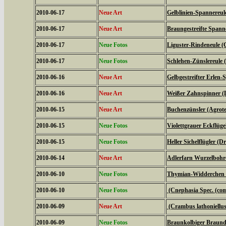
2010-06-17
Neue Art
Gelblinien-Spannereule
2010-06-17
Neue Art
Braungestreifte Spanne
2010-06-17
Neue Fotos
Liguster-Rindeneule (C
2010-06-17
Neue Fotos
Schlehen-Zünslereule (
2010-06-16
Neue Art
Gelbgestreifter Erlen-
2010-06-16
Neue Art
Weißer Zahnspinner (L
2010-06-15
Neue Art
Buchenzünsler (Agrote
2010-06-15
Neue Fotos
Violettgrauer Eckflüge
2010-06-15
Neue Fotos
Heller Sichelflügler (D
2010-06-14
Neue Art
Adlerfarn Wurzelbohre
2010-06-10
Neue Fotos
Thymian-Widderchen (
2010-06-10
Neue Fotos
(Cnephasia Spec. (c
2010-06-09
Neue Art
(Crambus lathoniellus
2010-06-09
Neue Fotos
Braunkolbiger Braundi