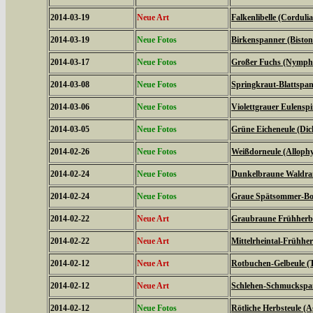
2014-03-19
Neue Art
Falkenlibelle (Corduli
2014-03-19
Neue Fotos
Birkenspanner (Biston 
2014-03-17
Neue Fotos
Großer Fuchs (Nymphal
2014-03-08
Neue Fotos
Springkraut-Blattspan
2014-03-06
Neue Fotos
Violettgrauer Eulensp
2014-03-05
Neue Fotos
Grüne Eicheneule (Dich
2014-02-26
Neue Fotos
Weißdorneule (Allophy
2014-02-24
Neue Fotos
Dunkelbraune Waldran
2014-02-24
Neue Fotos
Graue Spätsommer-Bod
2014-02-22
Neue Art
Graubraune Frühherbs
2014-02-22
Neue Art
Mittelrheintal-Frühhe
2014-02-12
Neue Art
Rotbuchen-Gelbeule (T
2014-02-12
Neue Art
Schlehen-Schmuckspann
2014-02-12
Neue Fotos
Rötliche Herbsteule (A