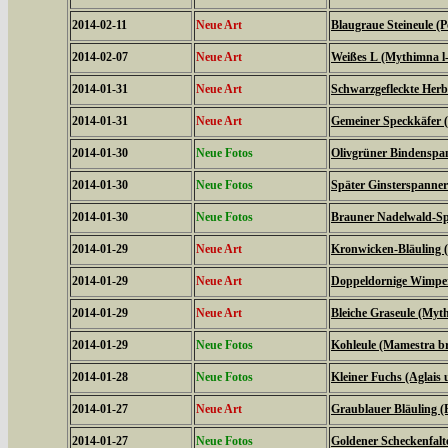
2014-02-11
Neue Art
Blaugraue Steineule (
2014-02-07
Neue Art
Weißes L (Mythimna l
2014-01-31
Neue Art
Schwarzgefleckte Herbs
2014-01-31
Neue Art
Gemeiner Speckkäfer (
2014-01-30
Neue Fotos
Olivgrüner Bindenspan
2014-01-30
Neue Fotos
Später Ginsterspanner 
2014-01-30
Neue Fotos
Brauner Nadelwald-Spa
2014-01-29
Neue Art
Kronwicken-Bläuling 
2014-01-29
Neue Art
Doppeldornige Wimper
2014-01-29
Neue Art
Bleiche Graseule (Myt
2014-01-29
Neue Fotos
Kohleule (Mamestra br
2014-01-28
Neue Fotos
Kleiner Fuchs (Aglais u
2014-01-27
Neue Art
Graublauer Bläuling (
2014-01-27
Neue Fotos
Goldener Scheckenfalt