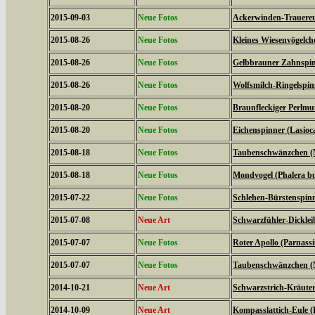
2015-09-03
Neue Fotos
Ackerwinden-Trauereul
2015-08-26
Neue Fotos
Kleines Wiesenvögelc
2015-08-26
Neue Fotos
Gelbbrauner Zahnspin
2015-08-26
Neue Fotos
Wolfsmilch-Ringelspin
2015-08-20
Neue Fotos
Braunfleckiger Perlmutt
2015-08-20
Neue Fotos
Eichenspinner (Lasio
2015-08-18
Neue Fotos
Taubenschwänzchen (M
2015-08-18
Neue Fotos
Mondvogel (Phalera b
2015-07-22
Neue Fotos
Schlehen-Bürstenspinn
2015-07-08
Neue Art
Schwarzfühler-Dickleib
2015-07-07
Neue Fotos
Roter Apollo (Parnassiu
2015-07-07
Neue Fotos
Taubenschwänzchen (M
2014-10-21
Neue Art
Schwarzstrich-Kräuter
2014-10-09
Neue Art
Kompasslattich-Eule (