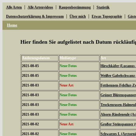
|
|
|
Alle Arten
Alle Artenvideos
Raupenbestimmung
Statistik
|
|
|
Datenschutzerklärung & Impressum
Über mich
Etwas Topographie
Gäst
Home
Hier finden Sie aufgelistet nach Datum rückläu
Änderungsdatum
Mediatype
Art
2021-08-05
Neue Fotos
Hirschkäfer (Lucanus 
2021-08-05
Neue Fotos
Weißer Gabelschwanz 
2021-08-03
Neue Art
Fetthennen-Felsflur-Z
2021-08-03
Neue Fotos
Grüner Blütenspanner 
2021-08-03
Neue Fotos
Trockenrasen-Halmeulc
2021-08-03
Neue Fotos
Ahorn-Rindeneule (Acr
2021-08-02
Neue Art
Großer Steinspanner 
2021-08-02
Neue Fotos
Schwarzes L (Arctorni