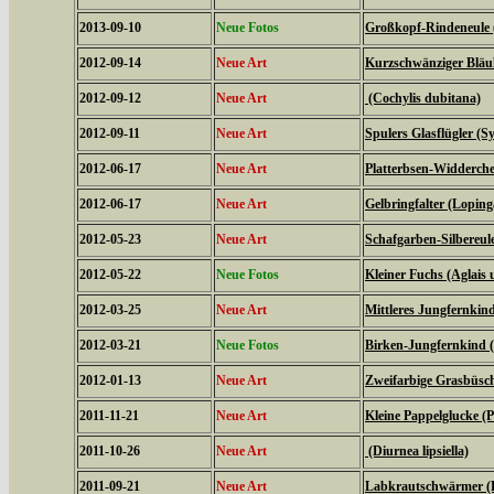
2013-09-10
Neue Fotos
Großkopf-Rindeneule 
2012-09-14
Neue Art
Kurzschwänziger Bläul
2012-09-12
Neue Art
(Cochylis dubitana)
2012-09-11
Neue Art
Spulers Glasflügler (S
2012-06-17
Neue Art
Platterbsen-Widderche
2012-06-17
Neue Art
Gelbringfalter (Loping
2012-05-23
Neue Art
Schafgarben-Silbereu
2012-05-22
Neue Fotos
Kleiner Fuchs (Aglais u
2012-03-25
Neue Art
Mittleres Jungfernkin
2012-03-21
Neue Fotos
Birken-Jungfernkind (
2012-01-13
Neue Art
Zweifarbige Grasbüsche
2011-11-21
Neue Art
Kleine Pappelglucke (
2011-10-26
Neue Art
(Diurnea lipsiella)
2011-09-21
Neue Art
Labkrautschwärmer (Hy