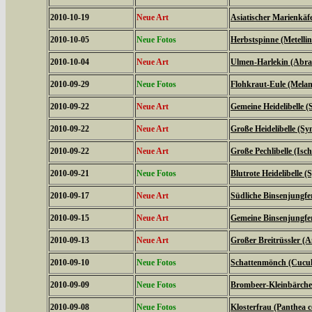
2010-10-19
Neue Art
Asiatischer Marienkäf
2010-10-05
Neue Fotos
Herbstspinne (Metelli
2010-10-04
Neue Art
Ulmen-Harlekin (Abrax
2010-09-29
Neue Fotos
Flohkraut-Eule (Melan
2010-09-22
Neue Art
Gemeine Heidelibelle
2010-09-22
Neue Art
Große Heidelibelle (S
2010-09-22
Neue Art
Große Pechlibelle (Isc
2010-09-21
Neue Fotos
Blutrote Heidelibelle
2010-09-17
Neue Art
Südliche Binsenjungfe
2010-09-15
Neue Art
Gemeine Binsenjungfer
2010-09-13
Neue Art
Großer Breitrüssler (A
2010-09-10
Neue Fotos
Schattenmönch (Cucul
2010-09-09
Neue Fotos
Brombeer-Kleinbärche
2010-09-08
Neue Fotos
Klosterfrau (Panthea c