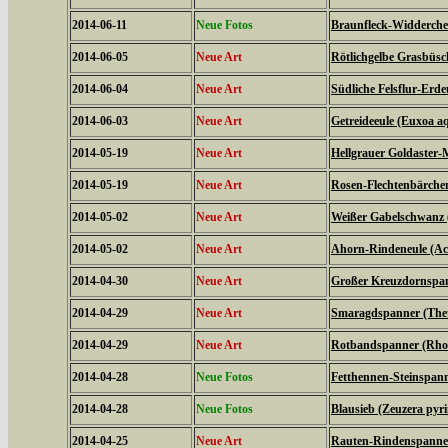
2014-06-11
Neue Fotos
Braunfleck-Widderchen
2014-06-05
Neue Art
Rötlichgelbe Grasbüsc
2014-06-04
Neue Art
Südliche Felsflur-Erde
2014-06-03
Neue Art
Getreideeule (Euxoa aq
2014-05-19
Neue Art
Hellgrauer Goldaster-
2014-05-19
Neue Art
Rosen-Flechtenbärchen
2014-05-02
Neue Art
Weißer Gabelschwanz 
2014-05-02
Neue Art
Ahorn-Rindeneule (Acr
2014-04-30
Neue Art
Großer Kreuzdornspann
2014-04-29
Neue Art
Smaragdspanner (Thet
2014-04-29
Neue Art
Rotbandspanner (Rhod
2014-04-28
Neue Fotos
Fetthennen-Steinspann
2014-04-28
Neue Fotos
Blausieb (Zeuzera pyr
2014-04-25
Neue Art
Rauten-Rindenspanner