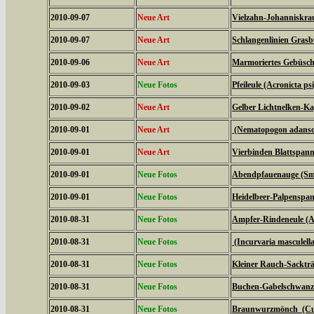
2010-09-07
Neue Art
Vielzahn-Johanniskrau
2010-09-07
Neue Art
Schlangenlinien Gras
2010-09-06
Neue Art
Marmoriertes Gebüsche
2010-09-03
Neue Fotos
Pfeileule (Acronicta psi
2010-09-02
Neue Art
Gelber Lichtnelken-Ka
2010-09-01
Neue Art
(Nematopogon adanson
2010-09-01
Neue Art
Vierbinden Blattspann
2010-09-01
Neue Fotos
Abendpfauenauge (Sme
2010-09-01
Neue Fotos
Heidelbeer-Palpenspan
2010-08-31
Neue Fotos
Ampfer-Rindeneule (Ac
2010-08-31
Neue Fotos
(Incurvaria masculella
2010-08-31
Neue Fotos
Kleiner Rauch-Sackträ
2010-08-31
Neue Fotos
Buchen-Gabelschwanz 
2010-08-31
Neue Fotos
Braunwurzmönch (Cucu