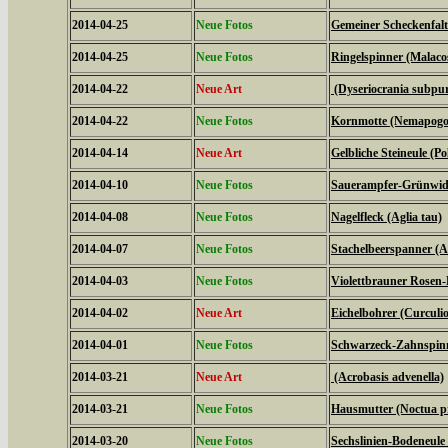
2014-04-25
Neue Fotos
Gemeiner Scheckenfalte
2014-04-25
Neue Fotos
Ringelspinner (Malaco
2014-04-22
Neue Art
(Dyseriocrania subpur
2014-04-22
Neue Fotos
Kornmotte (Nemapogon
2014-04-14
Neue Art
Gelbliche Steineule (Po
2014-04-10
Neue Fotos
Sauerampfer-Grünwidde
2014-04-08
Neue Fotos
Nagelfleck (Aglia tau)
2014-04-07
Neue Fotos
Stachelbeerspanner (A
2014-04-03
Neue Fotos
Violettbrauner Rosen-
2014-04-02
Neue Art
Eichelbohrer (Curculi
2014-04-01
Neue Fotos
Schwarzeck-Zahnspinn
2014-03-21
Neue Art
(Acrobasis advenella)
2014-03-21
Neue Fotos
Hausmutter (Noctua 
2014-03-20
Neue Fotos
Sechslinien-Bodeneule 