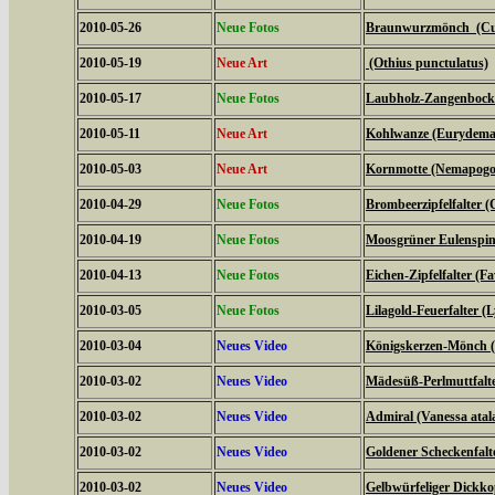
2010-05-26
Neue Fotos
Braunwurzmönch (Cucu
2010-05-19
Neue Art
(Othius punctulatus)
2010-05-17
Neue Fotos
Laubholz-Zangenbock
2010-05-11
Neue Art
Kohlwanze (Eurydema
2010-05-03
Neue Art
Kornmotte (Nemapogon
2010-04-29
Neue Fotos
Brombeerzipfelfalter (
2010-04-19
Neue Fotos
Moosgrüner Eulenspinn
2010-04-13
Neue Fotos
Eichen-Zipfelfalter (F
2010-03-05
Neue Fotos
Lilagold-Feuerfalter (
2010-03-04
Neues Video
Königskerzen-Mönch (C
2010-03-02
Neues Video
Mädesüß-Perlmuttfalte
2010-03-02
Neues Video
Admiral (Vanessa atal
2010-03-02
Neues Video
Goldener Scheckenfalt
2010-03-02
Neues Video
Gelbwürfeliger Dickko