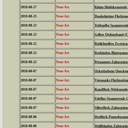
2018-08-27
Neue Art
Kleine Heidekrauteule
2018-08-23
Neue Art
Dunkelgrüne Flechtene
2018-08-23
Neue Art
Trübgelbe Spannereule 
2018-08-23
Neue Art
Gelbes Ordensband (Ca
2018-08-22
Neue Art
Rötlichgelber Zwergsp
2018-08-22
Neue Art
Rotbinden-Blattspanne
2018-08-22
Neue Art
Pergament-Zahnspinne
2018-08-07
Neue Art
Ockerfarbene Quecken
2018-08-07
Neue Art
Vierpunkt-Flechtenbär
2018-08-07
Neue Art
Randfleck-Wickeneule 
2018-08-07
Neue Art
Felsflur-Spannereule (
2018-08-07
Neue Art
Silberfleck-Zahnspinne
2018-08-06
Neue Art
Dreifleck-Pappelspanne
2018-08-06
Neue Art
Weißbinden-Zahnspin