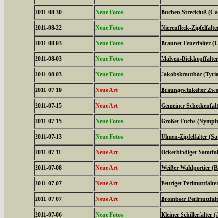
2011-08-30
Neue Fotos
Buchen-Streckfuß (Cal
2011-08-22
Neue Fotos
Nierenfleck-Zipfelfalte
2011-08-03
Neue Fotos
Brauner Feuerfalter (L
2011-08-03
Neue Fotos
Malven-Dickkopffalter
2011-08-03
Neue Fotos
Jakobskrautbär (Tyria
2011-07-19
Neue Art
Braungewinkelter Zwe
2011-07-15
Neue Art
Gemeiner Scheckenfalte
2011-07-15
Neue Fotos
Großer Fuchs (Nymphal
2011-07-13
Neue Fotos
Ulmen-Zipfelfalter (S
2011-07-11
Neue Art
Ockerbindiger Samtfal
2011-07-08
Neue Art
Weißer Waldportier (Br
2011-07-07
Neue Art
Feuriger Perlmuttfalte
2011-07-07
Neue Art
Brombeer-Perlmuttfalt
2011-07-06
Neue Fotos
Kleiner Schillerfalter (