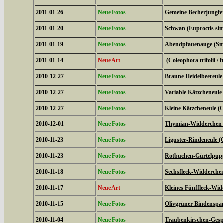
2011-01-26
Neue Fotos
Gemeine Becherjungfe
2011-01-20
Neue Fotos
Schwan (Euproctis simi
2011-01-19
Neue Fotos
Abendpfauenauge (Sme
2011-01-14
Neue Art
(Coleophora trifolii / f
2010-12-27
Neue Fotos
Braune Heidelbeereule 
2010-12-27
Neue Fotos
Variable Kätzcheneule 
2010-12-27
Neue Fotos
Kleine Kätzcheneule (
2010-12-01
Neue Fotos
Thymian-Widderchen (
2010-11-23
Neue Fotos
Liguster-Rindeneule (C
2010-11-23
Neue Fotos
Rotbuchen-Gürtelpupp
2010-11-18
Neue Fotos
Sechsfleck-Widderchen
2010-11-17
Neue Art
Kleines Fünffleck-Wid
2010-11-15
Neue Fotos
Olivgrüner Bindenspan
2010-11-04
Neue Fotos
Traubenkirschen-Gesp