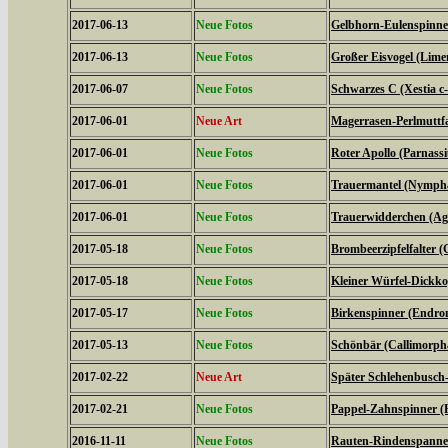
2017-06-13
Neue Fotos
Gelbhorn-Eulenspinner
2017-06-13
Neue Fotos
Großer Eisvogel (Limen
2017-06-07
Neue Fotos
Schwarzes C (Xestia c
2017-06-01
Neue Art
Magerrasen-Perlmuttfal
2017-06-01
Neue Fotos
Roter Apollo (Parnassiu
2017-06-01
Neue Fotos
Trauermantel (Nympha
2017-06-01
Neue Fotos
Trauerwidderchen (Agl
2017-05-18
Neue Fotos
Brombeerzipfelfalter (
2017-05-18
Neue Fotos
Kleiner Würfel-Dickko
2017-05-17
Neue Fotos
Birkenspinner (Endrom
2017-05-13
Neue Fotos
Schönbär (Callimorph
2017-02-22
Neue Art
Später Schlehenbusch-
2017-02-21
Neue Fotos
Pappel-Zahnspinner (P
2016-11-11
Neue Fotos
Rauten-Rindenspanner