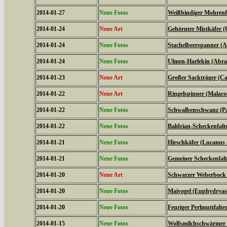
2014-01-27
Neue Fotos
Weißbindiger Mohrenfal
2014-01-24
Neue Art
Gehörnter Mistkäfer (
2014-01-24
Neue Fotos
Stachelbeerspanner (A
2014-01-24
Neue Fotos
Ulmen-Harlekin (Abrax
2014-01-23
Neue Art
Großer Sackträger (Ca
2014-01-22
Neue Art
Ringelspinner (Malaco
2014-01-22
Neue Fotos
Schwalbenschwanz (Pa
2014-01-22
Neue Fotos
Baldrian-Scheckenfalte
2014-01-21
Neue Fotos
Hirschkäfer (Lucanus 
2014-01-21
Neue Fotos
Gemeiner Scheckenfalte
2014-01-20
Neue Art
Schwarzer Weberbock 
2014-01-20
Neue Fotos
Maivogel (Euphydryas
2014-01-20
Neue Fotos
Feuriger Perlmuttfalte
2014-01-15
Neue Fotos
Wolfsmilchschwärmer 