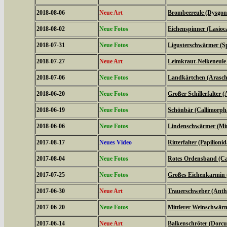
2018-08-06
Neue Art
Brombeereule (Dysgoni
2018-08-02
Neue Fotos
Eichenspinner (Lasio
2018-07-31
Neue Fotos
Ligusterschwärmer (Sp
2018-07-27
Neue Art
Leimkraut-Nelkeneule
2018-07-06
Neue Fotos
Landkärtchen (Arasch
2018-06-20
Neue Fotos
Großer Schillerfalter (
2018-06-19
Neue Fotos
Schönbär (Callimorph
2018-06-06
Neue Fotos
Lindenschwärmer (Mima
2017-08-17
Neues Video
Ritterfalter (Papilionid
2017-08-04
Neue Fotos
Rotes Ordensband (Ca
2017-07-25
Neue Fotos
Großes Eichenkarmin 
2017-06-30
Neue Art
Trauerschweber (Anth
2017-06-20
Neue Fotos
Mittlerer Weinschwärme
2017-06-14
Neue Art
Balkenschröter (Dorcus