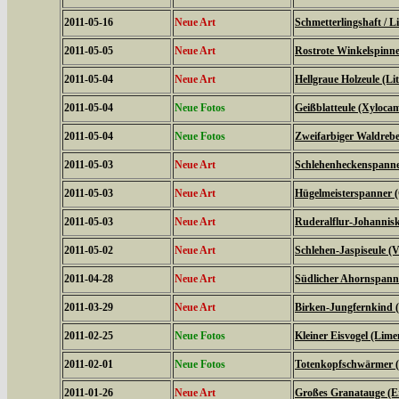
2011-05-16
Neue Art
Schmetterlingshaft / Li
2011-05-05
Neue Art
Rostrote Winkelspinne
2011-05-04
Neue Art
Hellgraue Holzeule (L
2011-05-04
Neue Fotos
Geißblatteule (Xyloca
2011-05-04
Neue Fotos
Zweifarbiger Waldrebe
2011-05-03
Neue Art
Schlehenheckenspanner
2011-05-03
Neue Art
Hügelmeisterspanner (
2011-05-03
Neue Art
Ruderalflur-Johannisk
2011-05-02
Neue Art
Schlehen-Jaspiseule (V
2011-04-28
Neue Art
Südlicher Ahornspanne
2011-03-29
Neue Art
Birken-Jungfernkind (
2011-02-25
Neue Fotos
Kleiner Eisvogel (Limen
2011-02-01
Neue Fotos
Totenkopfschwärmer (
2011-01-26
Neue Art
Großes Granatauge (E