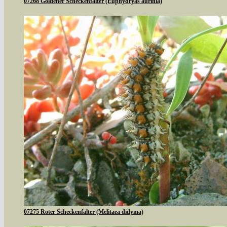
07268 Goldener Scheckenfalter (Euphydryas aurinia)
07275 Roter Scheckenfalter (Melitaea didyma)