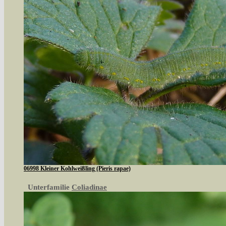
06998 Kleiner Kohlweißling (Pieris rapae)
Unterfamilie
Coliadinae