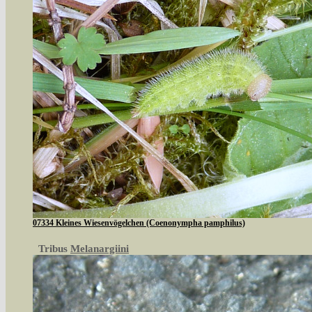
07334 Kleines Wiesenvögelchen (Coenonympha pamphilus)
Tribus
Melanargiini