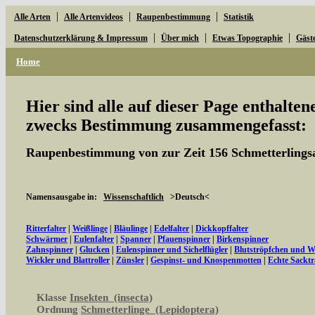
|
|
|
Alle Arten
Alle Artenvideos
Raupenbestimmung
Statistik
|
|
|
Datenschutzerklärung & Impressum
Über mich
Etwas Topographie
Gäst
Home
Hier sind alle auf dieser Page enthalte
zwecks Bestimmung zusammengefasst:
Raupenbestimmung von zur Zeit 156 Schmetterlings
Namensausgabe in:
Wissenschaftlich
>Deutsch<
Ritterfalter
|
Weißlinge
|
Bläulinge
|
Edelfalter
|
Dickkopffalter
Schwärmer
|
Eulenfalter
|
Spanner
|
Pfauenspinner
|
Birkenspinner
Zahnspinner
|
Glucken
|
Eulenspinner und Sichelflügler
|
Blutströpfchen und 
Wickler und Blattroller
|
Zünsler
|
Gespinst- und Knospenmotten
|
Echte Sacktr
Klasse
Insekten (insecta)
Ordnung
Schmetterlinge (Lepidoptera)