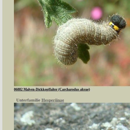
06882 Malven-Dickkopffalter (Carcharodus alceae)
Unterfamilie
Hesperiinae