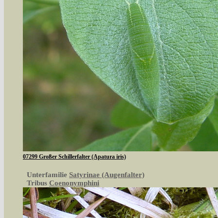
07299 Großer Schillerfalter (Apatura iris)
Unterfamilie
Satyrinae (Augenfalter)
Tribus
Coenonymphini