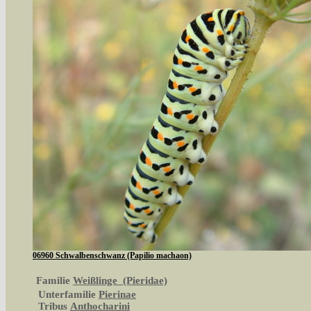
06960 Schwalbenschwanz (Papilio machaon)
Familie
Weißlinge (Pieridae)
Unterfamilie
Pierinae
Tribus
Anthocharini