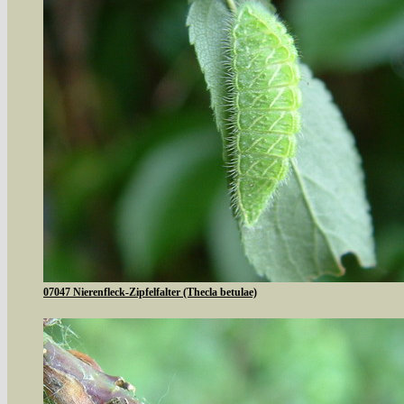
07047 Nierenfleck-Zipfelfalter (Thecla betulae)