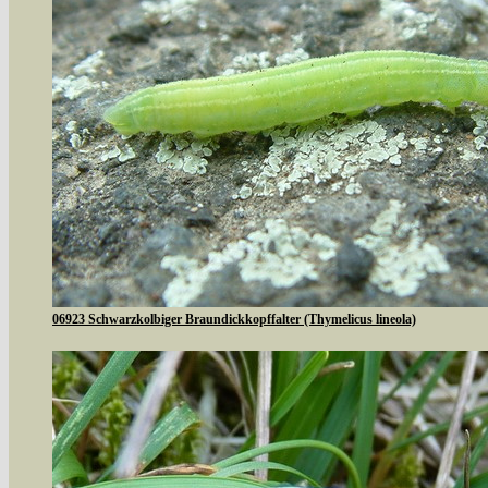
06923 Schwarzkolbiger Braundickkopffalter (Thymelicus lineola)