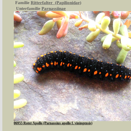
Familie
Ritterfalter (Papilionidae)
Unterfamilie
Parnassiinae
06955 Roter Apollo (Parnassius apollo f. viningensis)