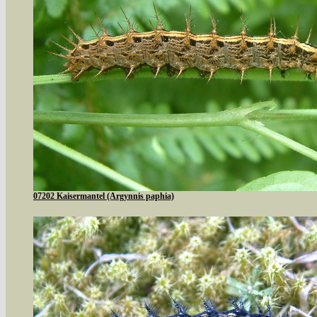
07202 Kaisermantel (Argynnis paphia)