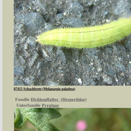
07415 Schachbrett (Melanargia galathea)
Familie
Dickkopffalter (Hesperiidae)
Unterfamilie
Pyrginae