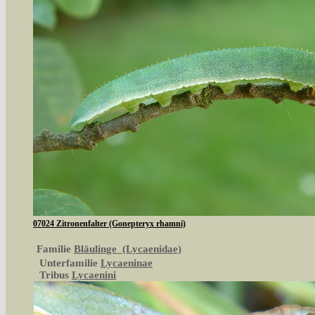
07024 Zitronenfalter (Gonepteryx rhamni)
Familie
Bläulinge (Lycaenidae)
Unterfamilie
Lycaeninae
Tribus
Lycaenini