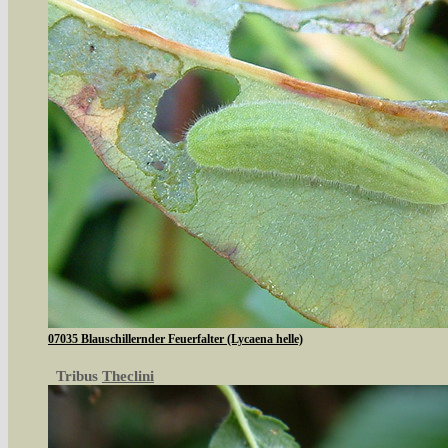
07035 Blauschillernder Feuerfalter (Lycaena helle)
Tribus
Theclini