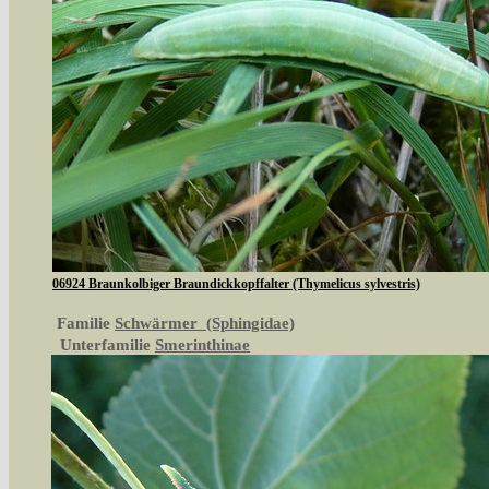
06924 Braunkolbiger Braundickkopffalter (Thymelicus sylvestris)
Familie
Schwärmer (Sphingidae)
Unterfamilie
Smerinthinae