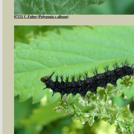
07252 C-Falter (Polygonia c-album)