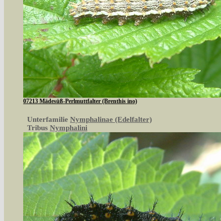
07213 Mädesüß-Perlmuttfalter (Brenthis ino)
Unterfamilie
Nymphalinae (Edelfalter)
Tribus
Nymphalini