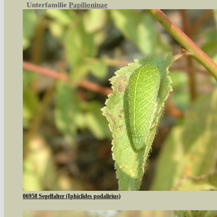
Unterfamilie
Papilioninae
06958 Segelfalter (Iphiclides podalirius)