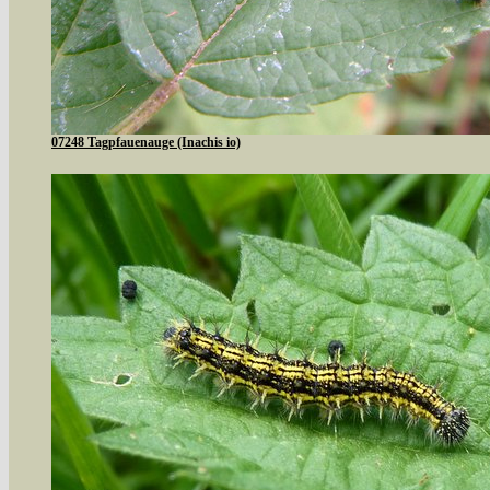
07248 Tagpfauenauge (Inachis io)