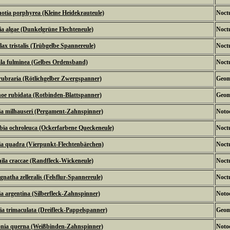
otia porphyrea (Kleine Heidekrauteule)
Noctu
a algae (Dunkelgrüne Flechteneule)
Noctu
lax tristalis (Trübgelbe Spannereule)
Noctu
la fulminea (Gelbes Ordensband)
Noctu
rubraria (Rötlichgelber Zwergspanner)
Geom
oe rubidata (Rotbinden-Blattspanner)
Geom
a milhauseri (Pergament-Zahnspinner)
Noto
ia ochroleuca (Ockerfarbene Queckeneule)
Noctu
ia quadra (Vierpunkt-Flechtenbärchen)
Noctu
ila craccae (Randfleck-Wickeneule)
Noctu
gnatha zelleralis (Felsflur-Spannereule)
Noctu
ia argentina (Silberfleck-Zahnspinner)
Noto
ia trimaculata (Dreifleck-Pappelspanner)
Geom
nia querna (Weißbinden-Zahnspinner)
Noto