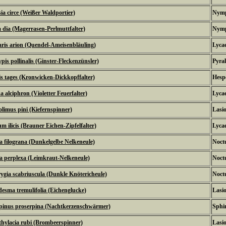
sia circe (Weißer Waldportier)
Nymp
a dia (Magerrasen-Perlmuttfalter)
Nymp
ris arion (Quendel-Ameisenbläuling)
Lycae
pis pollinalis (Ginster-Fleckenzünsler)
Pyral
s tages (Kronwicken-Dickkopffalter)
Hespe
a alciphron (Violetter Feuerfalter)
Lycae
limus pini (Kiefernspinner)
Lasi
um ilicis (Brauner Eichen-Zipfelfalter)
Lycae
 filograna (Dunkelgelbe Nelkeneule)
Noctu
 perplexa (Leimkraut-Nelkeneule)
Noctu
ygia scabriuscula (Dunkle Knötericheule)
Noctu
desma tremulifolia (Eichenglucke)
Lasi
pinus proserpina (Nachtkerzenschwärmer)
Sphi
hylacia rubi (Brombeerspinner)
Lasi