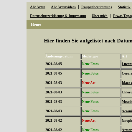
|
|
|
Alle Arten
Alle Artenvideos
Raupenbestimmung
Statistik
|
|
Datenschutzerklärung & Impressum
Über mich
Etwas Topo
Home
Hier finden Sie aufgelistet nach Dat
Änderungsdatum
Mediatype
Art
2021-08-05
Neue Fotos
Lucanu
2021-08-05
Neue Fotos
Cerura
2021-08-03
Neue Art
Idaea 
2021-08-03
Neue Fotos
Chloro
2021-08-03
Neue Fotos
Mesoli
2021-08-03
Neue Fotos
Acroni
2021-08-02
Neue Art
Gnopho
2021-08-02
Neue Fotos
Arctor