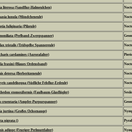
gia literosa (Sandflur-Halmeulchen)
Noctu
asia lunula (Möndcheneule)
Noctu
tia fuliginaria (Pilzeule)
Noctu
moniliata (Perlband-Zwergspanner)
Geom
lax tristalis (Trübgelbe Spannereule)
Noctu
haris cardamines (Aurorafalter)
Pieri
la fraxini (Blaues Ordensband)
Noctu
s detersa (Berberitzeneule)
Noctu
yris candelisequa (Südliche Felsflur-Erdeule)
Noctu
hedon stomoxiformis (Faulbaum-Glasflügler)
Sesii
a cruentaria (Ampfer-Purpurspanner)
Geom
a jurtina (Großes Ochsenauge)
Nymp
ta nigrata ()
Pyral
is adippe (Feuriger Perlmuttfalter)
Nymp