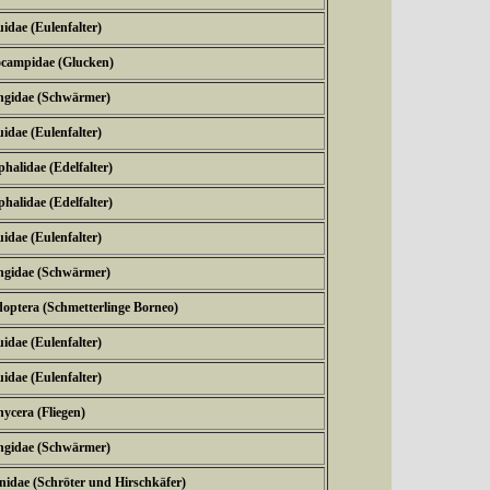
idae (Eulenfalter)
ocampidae (Glucken)
ngidae (Schwärmer)
idae (Eulenfalter)
halidae (Edelfalter)
halidae (Edelfalter)
idae (Eulenfalter)
ngidae (Schwärmer)
doptera (Schmetterlinge Borneo)
idae (Eulenfalter)
idae (Eulenfalter)
ycera (Fliegen)
ngidae (Schwärmer)
nidae (Schröter und Hirschkäfer)