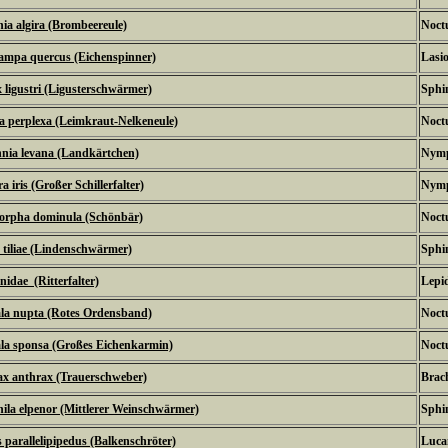
ia algira (Brombeereule)
Noctu
ampa quercus (Eichenspinner)
Lasi
 ligustri (Ligusterschwärmer)
Sphi
 perplexa (Leimkraut-Nelkeneule)
Noctu
nia levana (Landkärtchen)
Nymp
 iris (Großer Schillerfalter)
Nymp
orpha dominula (Schönbär)
Noctu
tiliae (Lindenschwärmer)
Sphi
nidae (Ritterfalter)
Lepi
la nupta (Rotes Ordensband)
Noctu
la sponsa (Großes Eichenkarmin)
Noctu
x anthrax (Trauerschweber)
Brach
hila elpenor (Mittlerer Weinschwärmer)
Sphi
 parallelipipedus (Balkenschröter)
Luca