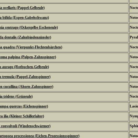
a ocellaris (Pappel-Gelbeule)
Noctu
a bifida (Espen-Gabelschwanz)
Noto
ia centrago (Ockergelbe Escheneule)
Noctu
a dentalis (Zahnbindenzünsler)
Pyral
ia quadra (Vierpunkt-Flechtenbärchen)
Noctu
toma palpina (Palpen-Zahnspinner)
Noto
ea aurago (Rotbuchen-Gelbeule)
Noctu
a tremula (Pappel-Zahnspinner)
Noto
on cucullina (Ahorn-Zahnspinner)
Noto
a tridens (Grüneule)
Noctu
ampa quercus (Eichenspinner)
Lasi
 ilia (Kleiner Schillerfalter)
Nymp
 convolvuli (Windenschwärmer)
Sphi
topoea processionea (Eichen-Prozessionsspinner)
Noto