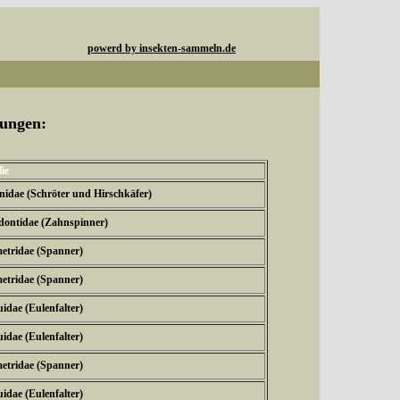
powerd by insekten-sammeln.de
rungen:
ie
nidae (Schröter und Hirschkäfer)
dontidae (Zahnspinner)
etridae (Spanner)
etridae (Spanner)
idae (Eulenfalter)
idae (Eulenfalter)
etridae (Spanner)
idae (Eulenfalter)