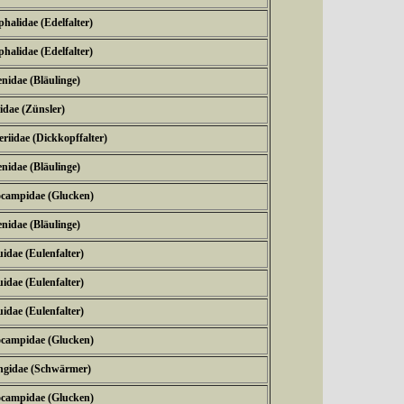
halidae (Edelfalter)
halidae (Edelfalter)
nidae (Bläulinge)
idae (Zünsler)
riidae (Dickkopffalter)
nidae (Bläulinge)
ocampidae (Glucken)
nidae (Bläulinge)
idae (Eulenfalter)
idae (Eulenfalter)
idae (Eulenfalter)
ocampidae (Glucken)
ngidae (Schwärmer)
ocampidae (Glucken)