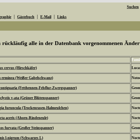
Suchen
|
|
|
graphie
Gästebuch
E-Mail
Links
um rückläufig alle in der Datenbank vorgenommenen Ände
Famil
s cervus (Hirschkäfer)
Luca
 erminea (Weißer Gabelschwanz)
Noto
contiguaria (Fetthennen-Felsflur-Zwergspanner)
Geom
clystis v-ata (Grüner Blütenspanner)
Geom
gia furuncula (Trockenrasen-Halmeulchen)
Noctu
cta aceris (Ahorn-Rindeneule)
Noctu
s furvata (Großer Steinspanner)
Geom
nis l-nigrum (Schwarzes L)
Noctu