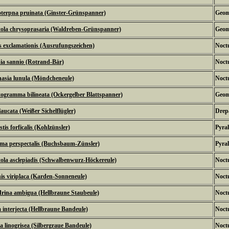
terpna pruinata (Ginster-Grünspanner)
Geom
ola chrysoprasaria (Waldreben-Grünspanner)
Geom
s exclamationis (Ausrufungszeichen)
Noctu
sia sannio (Rotrand-Bär)
Noctu
asia lunula (Möndcheneule)
Noctu
gramma bilineata (Ockergelber Blattspanner)
Geom
laucata (Weißer Sichelflügler)
Drepa
tis forficalis (Kohlzünsler)
Pyral
ma perspectalis (Buchsbaum-Zünsler)
Pyral
ola asclepiadis (Schwalbenwurz-Höckereule)
Noctu
his viriplaca (Karden-Sonneneule)
Noctu
rina ambigua (Hellbraune Staubeule)
Noctu
 interjecta (Hellbraune Bandeule)
Noctu
ta linogrisea (Silbergraue Bandeule)
Noctu