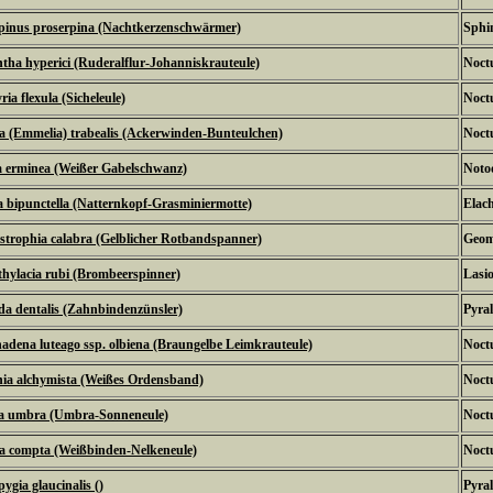
pinus proserpina (Nachtkerzenschwärmer)
Sphi
tha hyperici (Ruderalflur-Johanniskrauteule)
Noctu
ia flexula (Sicheleule)
Noctu
a (Emmelia) trabealis (Ackerwinden-Bunteulchen)
Noctu
 erminea (Weißer Gabelschwanz)
Noto
 bipunctella (Natternkopf-Grasminiermotte)
Elach
trophia calabra (Gelblicher Rotbandspanner)
Geom
hylacia rubi (Brombeerspinner)
Lasi
a dentalis (Zahnbindenzünsler)
Pyral
adena luteago ssp. olbiena (Braungelbe Leimkrauteule)
Noctu
ia alchymista (Weißes Ordensband)
Noctu
ia umbra (Umbra-Sonneneule)
Noctu
 compta (Weißbinden-Nelkeneule)
Noctu
ygia glaucinalis ()
Pyral