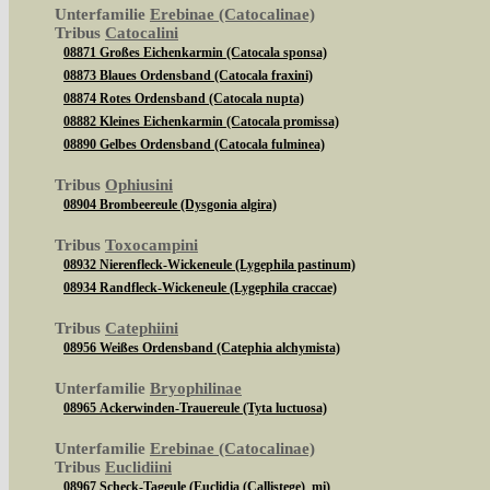
Unterfamilie
Erebinae (Catocalinae)
Tribus
Catocalini
08871 Großes Eichenkarmin (Catocala sponsa)
08873 Blaues Ordensband (Catocala fraxini)
08874 Rotes Ordensband (Catocala nupta)
08882 Kleines Eichenkarmin (Catocala promissa)
08890 Gelbes Ordensband (Catocala fulminea)
Tribus
Ophiusini
08904 Brombeereule (Dysgonia algira)
Tribus
Toxocampini
08932 Nierenfleck-Wickeneule (Lygephila pastinum)
08934 Randfleck-Wickeneule (Lygephila craccae)
Tribus
Catephiini
08956 Weißes Ordensband (Catephia alchymista)
Unterfamilie
Bryophilinae
08965 Ackerwinden-Trauereule (Tyta luctuosa)
Unterfamilie
Erebinae (Catocalinae)
Tribus
Euclidiini
08967 Scheck-Tageule (Euclidia (Callistege) mi)