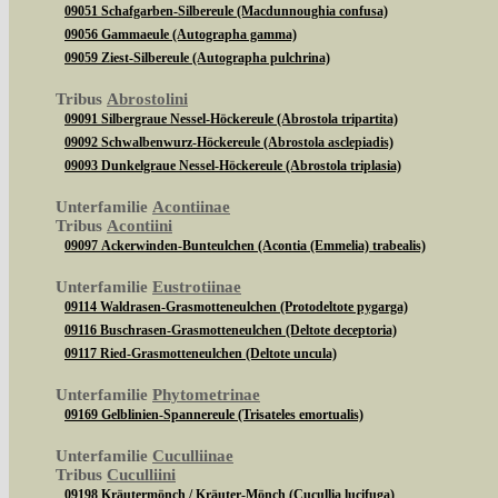
09051 Schafgarben-Silbereule (Macdunnoughia confusa)
09056 Gammaeule (Autographa gamma)
09059 Ziest-Silbereule (Autographa pulchrina)
Tribus
Abrostolini
09091 Silbergraue Nessel-Höckereule (Abrostola tripartita)
09092 Schwalbenwurz-Höckereule (Abrostola asclepiadis)
09093 Dunkelgraue Nessel-Höckereule (Abrostola triplasia)
Unterfamilie
Acontiinae
Tribus
Acontiini
09097 Ackerwinden-Bunteulchen (Acontia (Emmelia) trabealis)
Unterfamilie
Eustrotiinae
09114 Waldrasen-Grasmotteneulchen (Protodeltote pygarga)
09116 Buschrasen-Grasmotteneulchen (Deltote deceptoria)
09117 Ried-Grasmotteneulchen (Deltote uncula)
Unterfamilie
Phytometrinae
09169 Gelblinien-Spannereule (Trisateles emortualis)
Unterfamilie
Cuculliinae
Tribus
Cuculliini
09198 Kräutermönch / Kräuter-Mönch (Cucullia lucifuga)