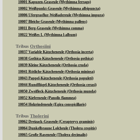
10001 Kapuzen-Graseule (Mythimna ferrago)
10002 Weißpunkt-Graseule (Mythimna albipuncta)
10006 Ufergrasflur-Weißadereule (Mythimna impura)
10007 Bleiche Graseule (Mythimna pallens)
10011 Berg-Graseule (Mythimna comma)
10022 Weißes L (Mythimna l-album)
Tribus
Orthosiini
10037 Variable Kätzcheneule (Orthosia incerta)
10038 Gothica-Kätzcheneule (Orthosia gothica)
10039 Kleine Kätzcheneule (Orthosia cruda)
10041 Rötliche Kätzcheneule (Orthosia miniosa)
10043 Pappel-Kätzcheneule (Orthosia populeti)
10044 Rundflügel-Kätzcheneule (Orthosia cerasi)
10050 Zweifleck-Kätzcheneule (Orthosia munda)
10052 Kieferneule (Panolis flammea)
10054 Holzrindeneule (Egira conspicillaris)
Tribus
Tholerini
10062 Dreizack-Graseule (Cerapteryx graminis)
10064 Dunkelbraune Lolcheule (Tholera cespitis)
10065 Große Raseneule (Tholera decimalis)