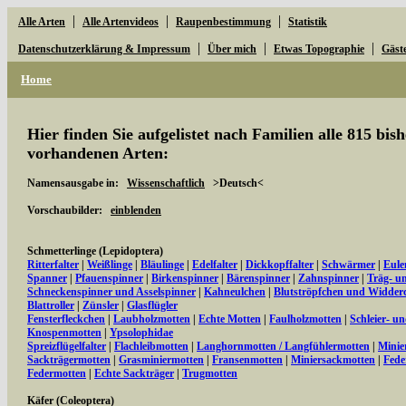
|
|
|
Alle Arten
Alle Artenvideos
Raupenbestimmung
Statistik
|
|
|
Datenschutzerklärung & Impressum
Über mich
Etwas Topographie
Gäst
Home
Hier finden Sie aufgelistet nach Familien alle 815 bi
vorhandenen Arten:
Namensausgabe in:
Wissenschaftlich
>Deutsch<
Vorschaubilder:
einblenden
Schmetterlinge (Lepidoptera)
Ritterfalter
|
Weißlinge
|
Bläulinge
|
Edelfalter
|
Dickkopffalter
|
Schwärmer
|
Eule
Spanner
|
Pfauenspinner
|
Birkenspinner
|
Bärenspinner
|
Zahnspinner
|
Träg- u
Schneckenspinner und Asselspinner
|
Kahneulchen
|
Blutströpfchen und Widder
Blattroller
|
Zünsler
|
Glasflügler
Fensterfleckchen
|
Laubholzmotten
|
Echte Motten
|
Faulholzmotten
|
Schleier- u
Knospenmotten
|
Ypsolophidae
Spreizflügelfalter
|
Flachleibmotten
|
Langhornmotten / Langfühlermotten
|
Minie
Sackträgermotten
|
Grasminiermotten
|
Fransenmotten
|
Miniersackmotten
|
Fede
Federmotten
|
Echte Sackträger
|
Trugmotten
Käfer (Coleoptera)