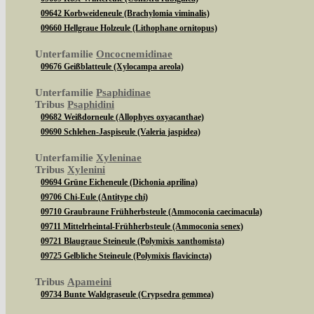
09642 Korbweideneule (Brachylomia viminalis)
09660 Hellgraue Holzeule (Lithophane ornitopus)
Unterfamilie
Oncocnemidinae
09676 Geißblatteule (Xylocampa areola)
Unterfamilie
Psaphidinae
Tribus
Psaphidini
09682 Weißdorneule (Allophyes oxyacanthae)
09690 Schlehen-Jaspiseule (Valeria jaspidea)
Unterfamilie
Xyleninae
Tribus
Xylenini
09694 Grüne Eicheneule (Dichonia aprilina)
09706 Chi-Eule (Antitype chi)
09710 Graubraune Frühherbsteule (Ammoconia caecimacula)
09711 Mittelrheintal-Frühherbsteule (Ammoconia senex)
09721 Blaugraue Steineule (Polymixis xanthomista)
09725 Gelbliche Steineule (Polymixis flavicincta)
Tribus
Apameini
09734 Bunte Waldgraseule (Crypsedra gemmea)