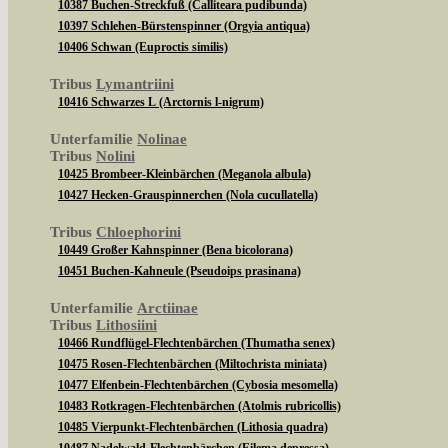
10387 Buchen-Streckfuß (Calliteara pudibunda)
10397 Schlehen-Bürstenspinner (Orgyia antiqua)
10406 Schwan (Euproctis similis)
Tribus
Lymantriini
10416 Schwarzes L (Arctornis l-nigrum)
Unterfamilie
Nolinae
Tribus
Nolini
10425 Brombeer-Kleinbärchen (Meganola albula)
10427 Hecken-Grauspinnerchen (Nola cucullatella)
Tribus
Chloephorini
10449 Großer Kahnspinner (Bena bicolorana)
10451 Buchen-Kahneule (Pseudoips prasinana)
Unterfamilie
Arctiinae
Tribus
Lithosiini
10466 Rundflügel-Flechtenbärchen (Thumatha senex)
10475 Rosen-Flechtenbärchen (Miltochrista miniata)
10477 Elfenbein-Flechtenbärchen (Cybosia mesomella)
10483 Rotkragen-Flechtenbärchen (Atolmis rubricollis)
10485 Vierpunkt-Flechtenbärchen (Lithosia quadra)