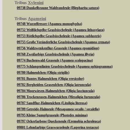
Tribus
Xylenini
09738 Dunkelbraune Waldrandeule (Blepharita satura)
Tribus
Apameini
09748 Wurzelfresser (Apamea monoglypha)
09752 Weißlichgelbe Grasbüscheleule (Apamea lithoxylaea)
09753 Rötlichgelbe Grasbüscheleule (Apamea sublustris)
09755 Große Veränderliche Grasbüscheleule (Apamea crenata)
09756 Waldzwenkenflur-Graseule (Apamea epomidion)
09768 Zweifarbige Grasbüscheleule (Apamea illyria)
09774 Buchenwald-Graseule (Apamea scolopacina)
09775 Schlangenlinien Grasbüscheleule (Apamea ophiogramma)
09780 Halmeulchen (Oligia strigilis)
09781 Buntes Halmeulchen (Oligia versicolor)
09782 Bergheiden-Graseulchen (Oligia latruncula)
09784 Moorwiesen-Halmeulchen (Oligia fasciuncula)
09786 Trockenrasen-Halmeulchen (Mesoligia furuncula)
09787 Sandflur-Halmeulchen (Litoligia literosa)
09789 Getreide-Halmeule (Mesapamea secalis / secalella)
09795 Kleine Sumpfgraseule (Photedes minima)
09797 Ockerfarbene Queckeneule (Eremobia ochroleuca)
09801 Lehmfarbige Graswurzeleule (Luperina testacea)