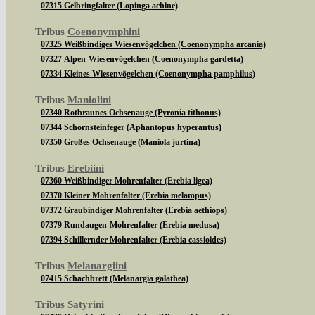
07315 Gelbringfalter (Lopinga achine)
Tribus
Coenonymphini
07325 Weißbindiges Wiesenvögelchen (Coenonympha arcania)
07327 Alpen-Wiesenvögelchen (Coenonympha gardetta)
07334 Kleines Wiesenvögelchen (Coenonympha pamphilus)
Tribus
Maniolini
07340 Rotbraunes Ochsenauge (Pyronia tithonus)
07344 Schornsteinfeger (Aphantopus hyperantus)
07350 Großes Ochsenauge (Maniola jurtina)
Tribus
Erebiini
07360 Weißbindiger Mohrenfalter (Erebia ligea)
07370 Kleiner Mohrenfalter (Erebia melampus)
07372 Graubindiger Mohrenfalter (Erebia aethiops)
07379 Rundaugen-Mohrenfalter (Erebia medusa)
07394 Schillernder Mohrenfalter (Erebia cassioides)
Tribus
Melanargiini
07415 Schachbrett (Melanargia galathea)
Tribus
Satyrini