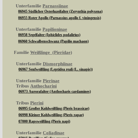
Unterfamilie
Parnassiinae
06945 Südlicher Osterluzeifalter (Zerynthia polyxena)
06955 Roter Apollo (Parnassius apollo f. viningensis)
Unterfamilie
Papilioninae
06958 Segelfalter (Iphiclides podalirius)
06960 Schwalbenschwanz (Papilio machaon)
Familie
Weißlinge (Pieridae)
Unterfamilie
Dismorphiinae
06967 Senfweißling (Leptidea reali (L. sinapis))
Unterfamilie
Pierinae
Tribus
Anthocharini
06973 Aurorafalter (Anthocharis cardamines)
Tribus
Pierini
06995 Großer Kohlweißling (Pieris brassicae)
06998 Kleiner Kohlweißling (Pieris rapae)
07000 Rapsweißling (Pieris napi)
Unterfamilie
Coliadinae