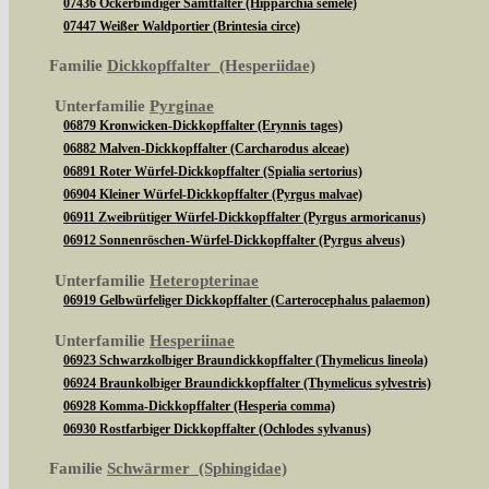
07436 Ockerbindiger Samtfalter (Hipparchia semele)
07447 Weißer Waldportier (Brintesia circe)
Familie
Dickkopffalter (Hesperiidae)
Unterfamilie
Pyrginae
06879 Kronwicken-Dickkopffalter (Erynnis tages)
06882 Malven-Dickkopffalter (Carcharodus alceae)
06891 Roter Würfel-Dickkopffalter (Spialia sertorius)
06904 Kleiner Würfel-Dickkopffalter (Pyrgus malvae)
06911 Zweibrütiger Würfel-Dickkopffalter (Pyrgus armoricanus)
06912 Sonnenröschen-Würfel-Dickkopffalter (Pyrgus alveus)
Unterfamilie
Heteropterinae
06919 Gelbwürfeliger Dickkopffalter (Carterocephalus palaemon)
Unterfamilie
Hesperiinae
06923 Schwarzkolbiger Braundickkopffalter (Thymelicus lineola)
06924 Braunkolbiger Braundickkopffalter (Thymelicus sylvestris)
06928 Komma-Dickkopffalter (Hesperia comma)
06930 Rostfarbiger Dickkopffalter (Ochlodes sylvanus)
Familie
Schwärmer (Sphingidae)