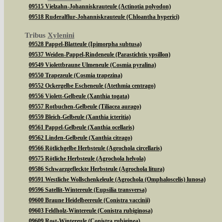
09515 Vielzahn-Johanniskrauteule (Actinotia polyodon)
09518 Ruderalflur-Johanniskrauteule (Chloantha hyperici)
Tribus
Xylenini
09528 Pappel-Blatteule (Ipimorpha subtusa)
09537 Weiden-Pappel-Rindeneule (Parastichtis ypsillon)
09549 Violettbraune Ulmeneule (Cosmia pyralina)
09550 Trapezeule (Cosmia trapezina)
09552 Ockergelbe Escheneule (Atethmia centrago)
09556 Violett-Gelbeule (Xanthia togata)
09557 Rotbuchen-Gelbeule (Tiliacea aurago)
09559 Bleich-Gelbeule (Xanthia icteritia)
09561 Pappel-Gelbeule (Xanthia ocellaris)
09562 Linden-Gelbeule (Xanthia citrago)
09566 Rötlichgelbe Herbsteule (Agrochola circellaris)
09575 Rötliche Herbsteule (Agrochola helvola)
09586 Schwarzgefleckte Herbsteule (Agrochola litura)
09591 Westliche Wollschenkeleule (Agrochola (Omphaloscelis) lunosa)
09596 Satellit-Wintereule (Eupsilia transversa)
09600 Braune Heidelbeereule (Conistra vaccinii)
09603 Feldholz-Wintereule (Conistra rubiginosa)
09609 Rost-Wintereule (Conistra rubiginea)