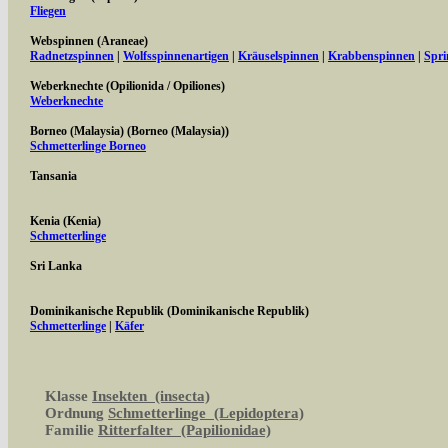
Fliegen
Webspinnen (Araneae)
Radnetzspinnen
|
Wolfsspinnenartigen
|
Kräuselspinnen
|
Krabbenspinnen
|
Spri
Weberknechte (Opilionida / Opiliones)
Weberknechte
Borneo (Malaysia) (Borneo (Malaysia))
Schmetterlinge Borneo
Tansania
Kenia (Kenia)
Schmetterlinge
Sri Lanka
Dominikanische Republik (Dominikanische Republik)
Schmetterlinge
|
Käfer
Klasse
Insekten (insecta)
Ordnung
Schmetterlinge (Lepidoptera)
Familie
Ritterfalter (Papilionidae)