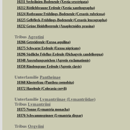
10211 Sechslinien-Bodeneule (Xestia sexstrigata)
10212 Rötlichbraune Erdeule (Xestia xanthographa)
10224 Rotbraune Frühlings-Bodeneule (Cerastis rubricosa)
10225 Gelbfleck-Frühlings-Bodeneule (Cerastis leucographa)
10232 Grüne Heidelbeereule (Anaplectoides prasina)
Tribus
Agrotini
10266 Getreideeule (Euxoa aquilina)
10275 Schwarze Erdeule (Euxoa nigricans)
10296 Südliche Felsflur-Erdeule (Dichagyris candelisequa)
10348 Ausrufungszeichen (Agrotis exclamationis)
10350 Rindengraue Erdeule (Agrotis clavis)
Unterfamilie
Pantheinae
10368 Klosterfrau (Panthea coenobita)
10372 Haseleule (Colocasia coryli)
Unterfamilie
Lymantriinae (Lymantriidae)
Tribus
Lymantriini
10375 Nonne (Lymantria monacha)
10376 Schwammspinner (Lymantria dispar)
Tribus
Orgyiini