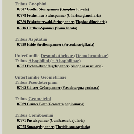
Tribus
Gnophini
07847 Großer Steinspanner (Gnophos furvata)
07878 Fetthennen-Steinspanner (Charissa glaucinaria)
07889 Felskräuterwald-Steinspanner (Elophos dilucidaria)
07916 Hartheu-Spanner (Siona lineata)
Tribus
Aspitatini
07939 Heide-Streifenspanner (Perconia strigillaria)
Unterfamilie
Desmobathrinae (Oenochrominae)
Tribus
Alsophilini (= Alsophilinae)
07953 Eichen-Rundflügelspanner (Alsophila aescularia)
Unterfamilie
Geometrinae
Tribus
Pseudoterpnini
07965 Ginster-Grünspanner (Pseudoterpna pruinata)
Tribus
Geometrini
07969 Grünes Blatt (Geometra papilionaria)
Tribus
Comibaenini
07971 Pustelspanner (Comibaena bajularia)
07975 Smaragdspanner (Thetidia smaragdaria)