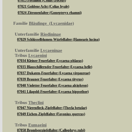
07015 Postillion (Colias croceus)
07021 Goldene Acht (Colias hyale)
07024 Zitronenfalter (Gonepteryx rhamni)
Familie
Bläulinge (Lycaenidae)
Unterfamilie
Riodininae
07029 Schlüsselblumen-Würfelfalter (Hamearis lucina)
Unterfamilie
Lycaeninae
Tribus
Lycaenini
07034 Kleiner Feuerfalter (Lycaena phlaeas)
07035 Blauschillernder Feuerfalter (Lycaena helle)
07037 Dukaten-Feuerfalter (Lycaena virgaureae)
07039 Brauner Feuerfalter (Lycaena tityrus)
07040 Violetter Feuerfalter (Lycaena alciphron)
07041 Lilagold-Feuerfalter (Lycaena hippothoe)
Tribus
Theclini
07047 Nierenfleck-Zipfelfalter (Thecla betulae)
07049 Eichen-Zipfelfalter (Favonius quercus)
Tribus
Eumaeini
07058 Brombeerzipfelfalter (Callophrys rubi)