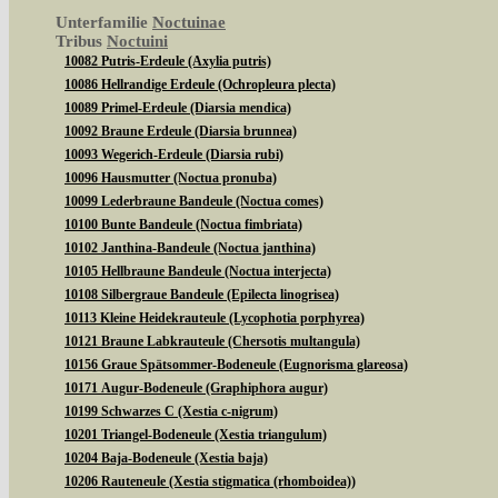
Unterfamilie
Noctuinae
Tribus
Noctuini
10082 Putris-Erdeule (Axylia putris)
10086 Hellrandige Erdeule (Ochropleura plecta)
10089 Primel-Erdeule (Diarsia mendica)
10092 Braune Erdeule (Diarsia brunnea)
10093 Wegerich-Erdeule (Diarsia rubi)
10096 Hausmutter (Noctua pronuba)
10099 Lederbraune Bandeule (Noctua comes)
10100 Bunte Bandeule (Noctua fimbriata)
10102 Janthina-Bandeule (Noctua janthina)
10105 Hellbraune Bandeule (Noctua interjecta)
10108 Silbergraue Bandeule (Epilecta linogrisea)
10113 Kleine Heidekrauteule (Lycophotia porphyrea)
10121 Braune Labkrauteule (Chersotis multangula)
10156 Graue Spätsommer-Bodeneule (Eugnorisma glareosa)
10171 Augur-Bodeneule (Graphiphora augur)
10199 Schwarzes C (Xestia c-nigrum)
10201 Triangel-Bodeneule (Xestia triangulum)
10204 Baja-Bodeneule (Xestia baja)
10206 Rauteneule (Xestia stigmatica (rhomboidea))