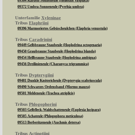
09364 Karden-Sonneneule (Heliothis viriplaca)
09372 Umbra-Sonneneule (Pyrrhia umbra)
Unterfamilie
Xyleninae
Tribus
Elaphriini
09396 Marmoriertes Gebüscheulchen (Elaphria venustula)
Tribus
Caradrinini
09449 Gelbbraune Staubeule (Hoplodrina octogenaria)
09450 Graubraune Staubeule (Hoplodrina blanda)
09454 Hellbraune Staubeule (Hoplodrina ambigua)
09456 Dreilinieneule (Charanyca trigrammica)
Tribus
Dypterygiini
09481 Dunkle Knötericheule (Dypterygia scabriuscula)
09490 Schwarzes Ordensband (Mormo maura)
09501 Meldeneule (Trachea atriplicis)
Tribus
Phlogophorini
09503 Gelbfleck-Waldschatteneule (Euplexia lucipara)
09505 Achateule (Phlogophora meticulosa)
09513 Berberitzeneule (Auchmis detersa)
Tribus
Actinotiini