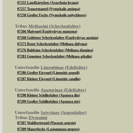
07255 Landkärtchen (Araschnia levana)
07257 Trauermantel (Nymphalis antiopa)
07258 Großer Fuchs (Nymphalis polychloros)
Tribus
Melitaeini (Scheckenfalter)
07266 Maivogel (Euphydryas maturna)
07268 Goldener Scheckenfalter (Euphydryas aurinia)
07275 Roter Scheckenfalter (Melitaea didyma)
07276 Baldrian-Scheckenfalter (Melitaea diamina)
07283 Gemeiner Scheckenfalter (Melitaea athalia)
Unterfamilie
Limenitinae (Edelfalter)
07286 Großer Eisvogel (Limenitis populi)
07287 Kleiner Eisvogel (Limenitis camilla)
Unterfamilie
Apaturinae (Edelfalter)
07298 Kleiner Schillerfalter (Apatura ilia)
07299 Großer Schillerfalter (Apatura iris)
Unterfamilie
Satyrinae (Augenfalter)
Tribus
Elymniini
07307 Waldbrettspiel (Pararge aegeria)
07309 Mauerfuchs (Lasiommata megera)