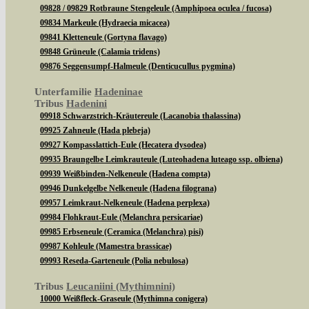
09828 / 09829 Rotbraune Stengeleule (Amphipoea oculea / fucosa)
09834 Markeule (Hydraecia micacea)
09841 Kletteneule (Gortyna flavago)
09848 Grüneule (Calamia tridens)
09876 Seggensumpf-Halmeule (Denticucullus pygmina)
Unterfamilie
Hadeninae
Tribus
Hadenini
09918 Schwarzstrich-Kräutereule (Lacanobia thalassina)
09925 Zahneule (Hada plebeja)
09927 Kompasslattich-Eule (Hecatera dysodea)
09935 Braungelbe Leimkrauteule (Luteohadena luteago ssp. olbiena)
09939 Weißbinden-Nelkeneule (Hadena compta)
09946 Dunkelgelbe Nelkeneule (Hadena filograna)
09957 Leimkraut-Nelkeneule (Hadena perplexa)
09984 Flohkraut-Eule (Melanchra persicariae)
09985 Erbseneule (Ceramica (Melanchra) pisi)
09987 Kohleule (Mamestra brassicae)
09993 Reseda-Garteneule (Polia nebulosa)
Tribus
Leucaniini (Mythimnini)
10000 Weißfleck-Graseule (Mythimna conigera)