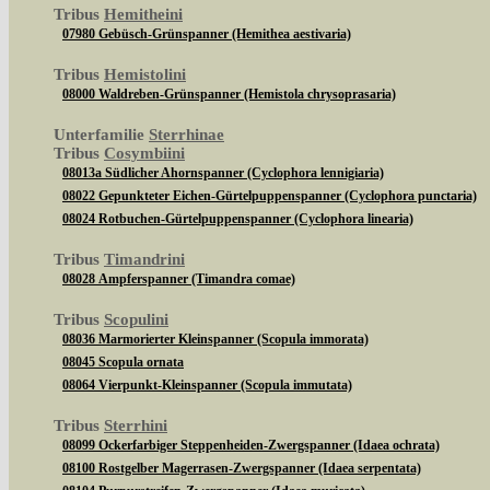
Tribus
Hemitheini
07980 Gebüsch-Grünspanner (Hemithea aestivaria)
Tribus
Hemistolini
08000 Waldreben-Grünspanner (Hemistola chrysoprasaria)
Unterfamilie
Sterrhinae
Tribus
Cosymbiini
08013a Südlicher Ahornspanner (Cyclophora lennigiaria)
08022 Gepunkteter Eichen-Gürtelpuppenspanner (Cyclophora punctaria)
08024 Rotbuchen-Gürtelpuppenspanner (Cyclophora linearia)
Tribus
Timandrini
08028 Ampferspanner (Timandra comae)
Tribus
Scopulini
08036 Marmorierter Kleinspanner (Scopula immorata)
08045 Scopula ornata
08064 Vierpunkt-Kleinspanner (Scopula immutata)
Tribus
Sterrhini
08099 Ockerfarbiger Steppenheiden-Zwergspanner (Idaea ochrata)
08100 Rostgelber Magerrasen-Zwergspanner (Idaea serpentata)