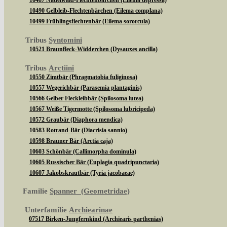
10487 Nadelwald-Flechtenbärchen (Eilema depressa)
10490 Gelbleib-Flechtenbärchen (Eilema complana)
10499 Frühlingsflechtenbär (Eilema sororcula)
Tribus
Syntomini
10521 Braunfleck-Widderchen (Dysauxes ancilla)
Tribus
Arctiini
10550 Zimtbär (Phragmatobia fuliginosa)
10557 Wegerichbär (Parasemia plantaginis)
10566 Gelber Fleckleibbär (Spilosoma lutea)
10567 Weiße Tigermotte (Spilosoma lubricipeda)
10572 Graubär (Diaphora mendica)
10583 Rotrand-Bär (Diacrisia sannio)
10598 Brauner Bär (Arctia caja)
10603 Schönbär (Callimorpha dominula)
10605 Russischer Bär (Euplagia quadripunctaria)
10607 Jakobskrautbär (Tyria jacobaeae)
Familie
Spanner (Geometridae)
Unterfamilie
Archiearinae
07517 Birken-Jungfernkind (Archiearis parthenias)