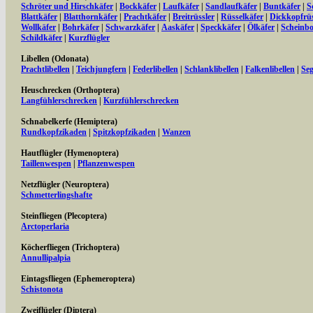
Schröter und Hirschkäfer
|
Bockkäfer
|
Laufkäfer
|
Sandlaufkäfer
|
Buntkäfer
|
S
Blattkäfer
|
Blatthornkäfer
|
Prachtkäfer
|
Breitrüssler
|
Rüsselkäfer
|
Dickkopfrüs
Wollkäfer
|
Bohrkäfer
|
Schwarzkäfer
|
Aaskäfer
|
Speckkäfer
|
Ölkäfer
|
Scheinbo
Schildkäfer
|
Kurzflügler
Libellen (Odonata)
Prachtlibellen
|
Teichjungfern
|
Federlibellen
|
Schlanklibellen
|
Falkenlibellen
|
Seg
Heuschrecken (Orthoptera)
Langfühlerschrecken
|
Kurzfühlerschrecken
Schnabelkerfe (Hemiptera)
Rundkopfzikaden
|
Spitzkopfzikaden
|
Wanzen
Hautflügler (Hymenoptera)
Taillenwespen
|
Pflanzenwespen
Netzflügler (Neuroptera)
Schmetterlingshafte
Steinfliegen (Plecoptera)
Arctoperlaria
Köcherfliegen (Trichoptera)
Annullipalpia
Eintagsfliegen (Ephemeroptera)
Schistonota
Zweiflügler (Diptera)