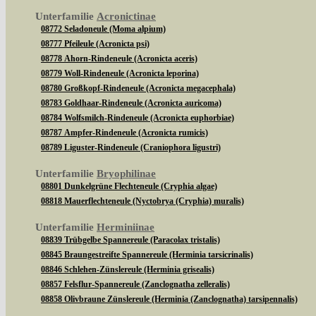
Unterfamilie
Acronictinae
08772 Seladoneule (Moma alpium)
08777 Pfeileule (Acronicta psi)
08778 Ahorn-Rindeneule (Acronicta aceris)
08779 Woll-Rindeneule (Acronicta leporina)
08780 Großkopf-Rindeneule (Acronicta megacephala)
08783 Goldhaar-Rindeneule (Acronicta auricoma)
08784 Wolfsmilch-Rindeneule (Acronicta euphorbiae)
08787 Ampfer-Rindeneule (Acronicta rumicis)
08789 Liguster-Rindeneule (Craniophora ligustri)
Unterfamilie
Bryophilinae
08801 Dunkelgrüne Flechteneule (Cryphia algae)
08818 Mauerflechteneule (Nyctobrya (Cryphia) muralis)
Unterfamilie
Herminiinae
08839 Trübgelbe Spannereule (Paracolax tristalis)
08845 Braungestreifte Spannereule (Herminia tarsicrinalis)
08846 Schlehen-Zünslereule (Herminia grisealis)
08857 Felsflur-Spannereule (Zanclognatha zelleralis)
08858 Olivbraune Zünslereule (Herminia (Zanclognatha) tarsipennalis)