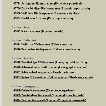
07784 Aschgrauer Baumspanner (Hypomecis punctinalis)
07796 Zackenbindiger Rindenspanner (Ectropis crepuscularia)
07800 Weißfleck-Rindenspanner (Parectropis similaria)
07804 Heidekraut-Spanner (Ematurga atomaria)
Tribus
Bupalini
07822 Kiefernspanner (Bupalus piniaria)
Tribus
Caberini
07824 Weißstirn-Weißspanner (Cabera pusaria)
07826 Braunstirn-Weißspanner (Cabera exanthemata)
Tribus
Baptini
07828 Zweifleckiger Weißspanner (Lomographa bimaculata)
07829 Schattenbinden-Weißspanner (Lomographa temerata)
07831 Schlehenheckenspanner (Aleucis distinctata)
07833 Später Schlehenbusch-Winterspanner (Theria rupicapraria)
Tribus
Campaeini
07836 Perlenglanzspanner (Campaea margaritata)
07839 Zweibindiger Nadelwald-Spanner (Hylaea fasciaria)
07844 Brauner Nadelwald-Spanner (Pungeleria capreolaria)