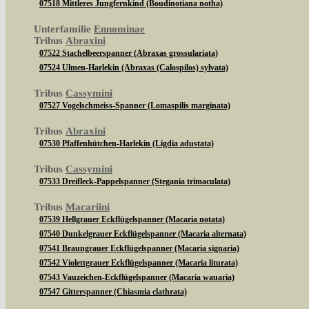
07518 Mittleres Jungfernkind (Boudinotiana notha)
Unterfamilie
Ennominae
Tribus
Abraxini
07522 Stachelbeerspanner (Abraxas grossulariata)
07524 Ulmen-Harlekin (Abraxas (Calospilos) sylvata)
Tribus
Cassymini
07527 Vogelschmeiss-Spanner (Lomaspilis marginata)
Tribus
Abraxini
07530 Pfaffenhütchen-Harlekin (Ligdia adustata)
Tribus
Cassymini
07533 Dreifleck-Pappelspanner (Stegania trimaculata)
Tribus
Macariini
07539 Hellgrauer Eckflügelspanner (Macaria notata)
07540 Dunkelgrauer Eckflügelspanner (Macaria alternata)
07541 Braungrauer Eckflügelspanner (Macaria signaria)
07542 Violettgrauer Eckflügelspanner (Macaria liturata)
07543 Vauzeichen-Eckflügelspanner (Macaria wauaria)
07547 Gitterspanner (Chiasmia clathrata)