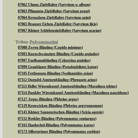
07062 Ulmen-Zipfelfalter (Satyrium w-album)
07063 Pflaumen-Zipfelfalter (Satyrium pruni)
07064 Kreuzdorn-Zipfelfalter (Satyrium spini)
07065 Brauner Eichen-Zipfelfalter (Satyrium ilicis)
07067 Kleiner Schlehenzipfelfalter (Satyrium acaciae)
Tribus
Polyommatini
07088 Zwerg-Bläuling (Cupido minimus)
07093 Kurzschwänziger Bläuling (Cupido argiades)
07097 Faulbaumbläuling (Celastrina argiolus)
07099 Graublauer Bläuling (Pseudophilotes baton)
07105 Fetthennen-Bläuling (Scolitantides orion)
07112 Quendel-Ameisenbläuling (Phengaris arion)
07113 Heller Wiesenknopf-Ameisenbläuling (Maculinea teleius)
07114 Dunkler Wiesenknopf-Ameisenbläuling (Maculinea nausithous)
07127 Argus-Bläuling (Plebeius argus)
07129 Kronwicken-Bläuling (Plebejus argyrognomon)
07145 Kleiner Sonnenröschen-Bläuling (Aricia agestis)
07152 Rotklee-Bläuling (Polyommatus semiargus)
07163 Hauhechel-Bläuling (Polyommatus icarus)
07173 Silbergrüner Bläuling (Polyommatus coridon)