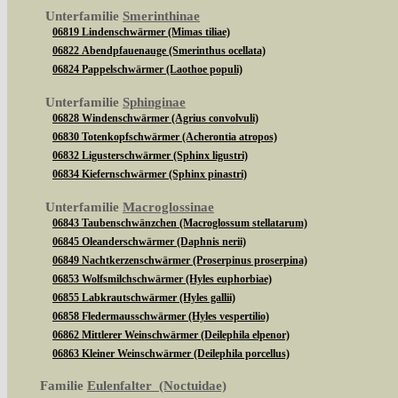
Unterfamilie
Smerinthinae
06819 Lindenschwärmer (Mimas tiliae)
06822 Abendpfauenauge (Smerinthus ocellata)
06824 Pappelschwärmer (Laothoe populi)
Unterfamilie
Sphinginae
06828 Windenschwärmer (Agrius convolvuli)
06830 Totenkopfschwärmer (Acherontia atropos)
06832 Ligusterschwärmer (Sphinx ligustri)
06834 Kiefernschwärmer (Sphinx pinastri)
Unterfamilie
Macroglossinae
06843 Taubenschwänzchen (Macroglossum stellatarum)
06845 Oleanderschwärmer (Daphnis nerii)
06849 Nachtkerzenschwärmer (Proserpinus proserpina)
06853 Wolfsmilchschwärmer (Hyles euphorbiae)
06855 Labkrautschwärmer (Hyles gallii)
06858 Fledermausschwärmer (Hyles vespertilio)
06862 Mittlerer Weinschwärmer (Deilephila elpenor)
06863 Kleiner Weinschwärmer (Deilephila porcellus)
Familie
Eulenfalter (Noctuidae)