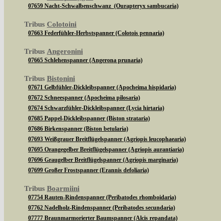
07659 Nacht-Schwalbenschwanz (Ourapteryx sambucaria)
Tribus
Colotoini
07663 Federfühler-Herbstspanner (Colotois pennaria)
Tribus
Angeronini
07665 Schlehenspanner (Angerona prunaria)
Tribus
Bistonini
07671 Gelbfühler-Dickleibspanner (Apocheima hispidaria)
07672 Schneespanner (Apocheima pilosaria)
07674 Schwarzfühler-Dickleibspanner (Lycia hirtaria)
07685 Pappel-Dickleibspanner (Biston strataria)
07686 Birkenspanner (Biston betularia)
07693 Weißgrauer Breitflügelspanner (Agriopis leucophaearia)
07695 Orangegelber Breitflügelspanner (Agriopis aurantiaria)
07696 Graugelber Breitflügelspanner (Agriopis marginaria)
07699 Großer Frostspanner (Erannis defoliaria)
Tribus
Boarmiini
07754 Rauten-Rindenspanner (Peribatodes rhomboidaria)
07762 Nadelholz-Rindenspanner (Peribatodes secundaria)
07777 Braunmarmorierter Baumspanner (Alcis repandata)