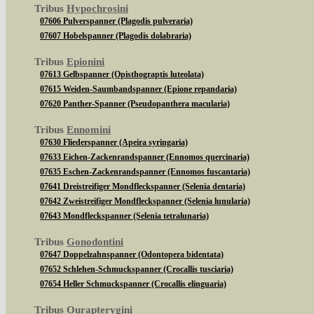
Tribus
Hypochrosini
07606 Pulverspanner (Plagodis pulveraria)
07607 Hobelspanner (Plagodis dolabraria)
Tribus
Epionini
07613 Gelbspanner (Opisthograptis luteolata)
07615 Weiden-Saumbandspanner (Epione repandaria)
07620 Panther-Spanner (Pseudopanthera macularia)
Tribus
Ennomini
07630 Fliederspanner (Apeira syringaria)
07633 Eichen-Zackenrandspanner (Ennomos quercinaria)
07635 Eschen-Zackenrandspanner (Ennomos fuscantaria)
07641 Dreistreifiger Mondfleckspanner (Selenia dentaria)
07642 Zweistreifiger Mondfleckspanner (Selenia lunularia)
07643 Mondfleckspanner (Selenia tetralunaria)
Tribus
Gonodontini
07647 Doppelzahnspanner (Odontopera bidentata)
07652 Schlehen-Schmuckspanner (Crocallis tusciaria)
07654 Heller Schmuckspanner (Crocallis elinguaria)
Tribus
Ourapterygini