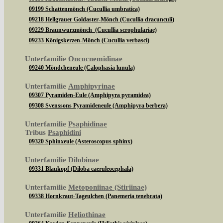
09199 Schattenmönch (Cucullia umbratica)
09218 Hellgrauer Goldaster-Mönch (Cucullia dracunculi)
09229 Braunwurzmönch (Cucullia scrophulariae)
09233 Königskerzen-Mönch (Cucullia verbasci)
Unterfamilie
Oncocnemidinae
09240 Möndcheneule (Calophasia lunula)
Unterfamilie
Amphipyrinae
09307 Pyramiden-Eule (Amphipyra pyramidea)
09308 Svenssons Pyramideneule (Amphipyra berbera)
Unterfamilie
Psaphidinae
Tribus
Psaphidini
09320 Sphinxeule (Asteroscopus sphinx)
Unterfamilie
Dilobinae
09331 Blaukopf (Diloba caeruleocephala)
Unterfamilie
Metoponiinae (Stiriinae)
09338 Hornkraut-Tageulchen (Panemeria tenebrata)
Unterfamilie
Heliothinae