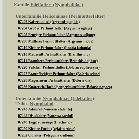
Familie
Edelfalter (Nymphalidae)
Unterfamilie
Heliconiinae (Perlmutterfalter)
07202 Kaisermantel (Argynnis paphia)
07204 Großer Perlmuttfalter (Argynnis aglaja)
07205 Feuriger Perlmuttfalter (Argynnis adippe)
07206 Mittlerer Perlmuttfalter (Argynnis niobe)
07210 Kleiner Perlmuttfalter (Issoria lathonia)
07213 Mädesüß-Perlmuttfalter (Brenthis ino)
07214 Brombeer-Perlmuttfalter (Brenthis daphne)
07220 Veilchen-Perlmuttfalter (Boloria euphrosyne)
07222 Braunfleckiger Perlmuttfalter (Boloria selene)
07228 Magerrasen-Perlmuttfalter (Boloria dia)
07236 Knöterich-Hochalpenperlmuttfalter (Boloria napaea)
Unterfamilie
Nymphalinae (Edelfalter)
Tribus
Nymphalini
07243 Admiral (Vanessa atalanta)
07245 Distelfalter (Vanessa cardui)
07248 Tagpfauenauge (Inachis io)
07250 Kleiner Fuchs (Aglais urticae)
07252 C-Falter (Polygonia c-album)