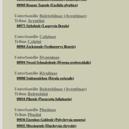
08969 Braune Tageule (Euclidia glyphica)
Unterfamilie
Boletobiinae (Aventiinae)
Tribus
Aventiini
08975 Sicheleule (Laspeyria flexula)
Unterfamilie
Calpinae
Tribus
Calpini
08984 Zackeneule (Scoliopteryx libatrix)
Unterfamilie
Hypeninae
08994 Nessel-Schnabeleule (Hypena proboscidalis)
Unterfamilie
Rivulinae
09008 Seideneulchen (Rivula sericealis)
Unterfamilie
Boletobiinae (Aventiinae)
Tribus
Boletobiini
09016 Pilzeule (Parascotia fuliginaria)
Unterfamilie
Plusiinae
Tribus
Plusiini
09036 Eisenhut-Goldeule (Polychrysia moneta)
09045 Messingeule (Diachrysia chrysitis)