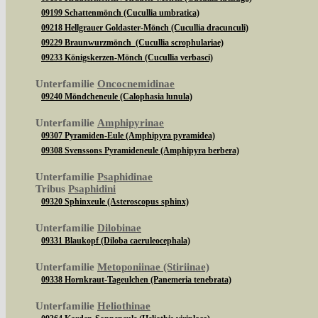
09199 Schattenmönch (Cucullia umbratica)
09218 Hellgrauer Goldaster-Mönch (Cucullia dracunculi)
09229 Braunwurzmönch (Cucullia scrophulariae)
09233 Königskerzen-Mönch (Cucullia verbasci)
Unterfamilie
Oncocnemidinae
09240 Möndcheneule (Calophasia lunula)
Unterfamilie
Amphipyrinae
09307 Pyramiden-Eule (Amphipyra pyramidea)
09308 Svenssons Pyramideneule (Amphipyra berbera)
Unterfamilie
Psaphidinae
Tribus
Psaphidini
09320 Sphinxeule (Asteroscopus sphinx)
Unterfamilie
Dilobinae
09331 Blaukopf (Diloba caeruleocephala)
Unterfamilie
Metoponiinae (Stiriinae)
09338 Hornkraut-Tageulchen (Panemeria tenebrata)
Unterfamilie
Heliothinae