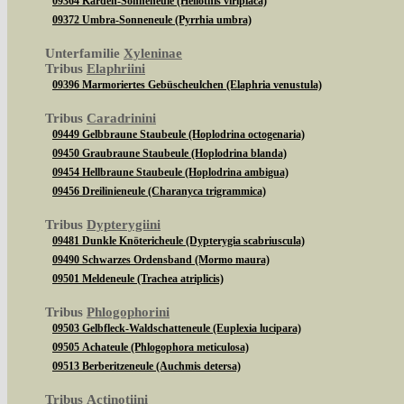
09364 Karden-Sonneneule (Heliothis viriplaca)
09372 Umbra-Sonneneule (Pyrrhia umbra)
Unterfamilie
Xyleninae
Tribus
Elaphriini
09396 Marmoriertes Gebüscheulchen (Elaphria venustula)
Tribus
Caradrinini
09449 Gelbbraune Staubeule (Hoplodrina octogenaria)
09450 Graubraune Staubeule (Hoplodrina blanda)
09454 Hellbraune Staubeule (Hoplodrina ambigua)
09456 Dreilinieneule (Charanyca trigrammica)
Tribus
Dypterygiini
09481 Dunkle Knötericheule (Dypterygia scabriuscula)
09490 Schwarzes Ordensband (Mormo maura)
09501 Meldeneule (Trachea atriplicis)
Tribus
Phlogophorini
09503 Gelbfleck-Waldschatteneule (Euplexia lucipara)
09505 Achateule (Phlogophora meticulosa)
09513 Berberitzeneule (Auchmis detersa)
Tribus
Actinotiini