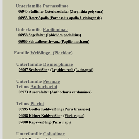
Unterfamilie
Parnassiinae
06945 Südlicher Osterluzeifalter (Zerynthia polyxena)
06955 Roter Apollo (Parnassius apollo f. viningensis)
Unterfamilie
Papilioninae
06958 Segelfalter (Iphiclides podalirius)
06960 Schwalbenschwanz (Papilio machaon)
Familie
Weißlinge (Pieridae)
Unterfamilie
Dismorphiinae
06967 Senfweißling (Leptidea reali (L. sinapis))
Unterfamilie
Pierinae
Tribus
Anthocharini
06973 Aurorafalter (Anthocharis cardamines)
Tribus
Pierini
06995 Großer Kohlweißling (Pieris brassicae)
06998 Kleiner Kohlweißling (Pieris rapae)
07000 Rapsweißling (Pieris napi)
Unterfamilie
Coliadinae