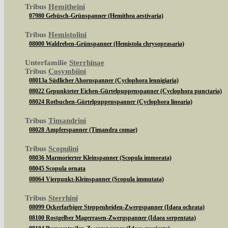
Tribus
Hemitheini
07980 Gebüsch-Grünspanner (Hemithea aestivaria)
Tribus
Hemistolini
08000 Waldreben-Grünspanner (Hemistola chrysoprasaria)
Unterfamilie
Sterrhinae
Tribus
Cosymbiini
08013a Südlicher Ahornspanner (Cyclophora lennigiaria)
08022 Gepunkteter Eichen-Gürtelpuppenspanner (Cyclophora punctaria)
08024 Rotbuchen-Gürtelpuppenspanner (Cyclophora linearia)
Tribus
Timandrini
08028 Ampferspanner (Timandra comae)
Tribus
Scopulini
08036 Marmorierter Kleinspanner (Scopula immorata)
08045 Scopula ornata
08064 Vierpunkt-Kleinspanner (Scopula immutata)
Tribus
Sterrhini
08099 Ockerfarbiger Steppenheiden-Zwergspanner (Idaea ochrata)
08100 Rostgelber Magerrasen-Zwergspanner (Idaea serpentata)