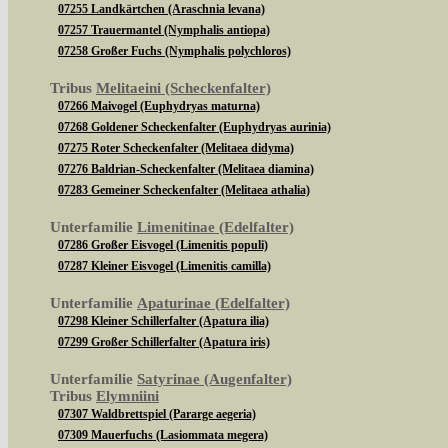
07255 Landkärtchen (Araschnia levana)
07257 Trauermantel (Nymphalis antiopa)
07258 Großer Fuchs (Nymphalis polychloros)
Tribus
Melitaeini (Scheckenfalter)
07266 Maivogel (Euphydryas maturna)
07268 Goldener Scheckenfalter (Euphydryas aurinia)
07275 Roter Scheckenfalter (Melitaea didyma)
07276 Baldrian-Scheckenfalter (Melitaea diamina)
07283 Gemeiner Scheckenfalter (Melitaea athalia)
Unterfamilie
Limenitinae (Edelfalter)
07286 Großer Eisvogel (Limenitis populi)
07287 Kleiner Eisvogel (Limenitis camilla)
Unterfamilie
Apaturinae (Edelfalter)
07298 Kleiner Schillerfalter (Apatura ilia)
07299 Großer Schillerfalter (Apatura iris)
Unterfamilie
Satyrinae (Augenfalter)
Tribus
Elymniini
07307 Waldbrettspiel (Pararge aegeria)
07309 Mauerfuchs (Lasiommata megera)