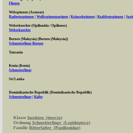
Fliegen
Webspinnen (Araneae)
Radnetzspinnen
|
Wolfsspinnenartigen
|
Kräuselspinnen
|
Krabbenspinnen
|
Spri
Weberknechte (Opilionida / Opiliones)
Weberknechte
Borneo (Malaysia) (Borneo (Malaysia))
Schmetterlinge Borneo
Tansania
Kenia (Kenia)
Schmetterlinge
Sri Lanka
Dominikanische Republik (Dominikanische Republik)
Schmetterlinge
|
Käfer
Klasse
Insekten (insecta)
Ordnung
Schmetterlinge (Lepidoptera)
Familie
Ritterfalter (Papilionidae)