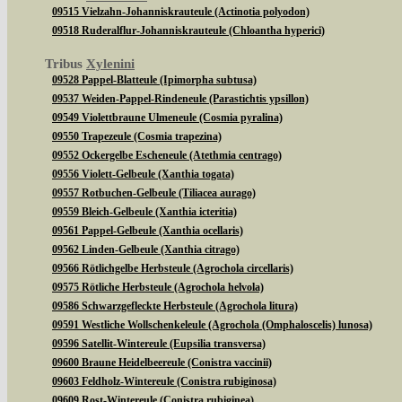
09515 Vielzahn-Johanniskrauteule (Actinotia polyodon)
09518 Ruderalflur-Johanniskrauteule (Chloantha hyperici)
Tribus
Xylenini
09528 Pappel-Blatteule (Ipimorpha subtusa)
09537 Weiden-Pappel-Rindeneule (Parastichtis ypsillon)
09549 Violettbraune Ulmeneule (Cosmia pyralina)
09550 Trapezeule (Cosmia trapezina)
09552 Ockergelbe Escheneule (Atethmia centrago)
09556 Violett-Gelbeule (Xanthia togata)
09557 Rotbuchen-Gelbeule (Tiliacea aurago)
09559 Bleich-Gelbeule (Xanthia icteritia)
09561 Pappel-Gelbeule (Xanthia ocellaris)
09562 Linden-Gelbeule (Xanthia citrago)
09566 Rötlichgelbe Herbsteule (Agrochola circellaris)
09575 Rötliche Herbsteule (Agrochola helvola)
09586 Schwarzgefleckte Herbsteule (Agrochola litura)
09591 Westliche Wollschenkeleule (Agrochola (Omphaloscelis) lunosa)
09596 Satellit-Wintereule (Eupsilia transversa)
09600 Braune Heidelbeereule (Conistra vaccinii)
09603 Feldholz-Wintereule (Conistra rubiginosa)
09609 Rost-Wintereule (Conistra rubiginea)