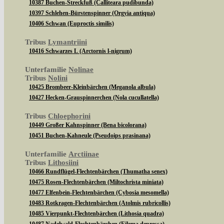
10387 Buchen-Streckfuß (Calliteara pudibunda)
10397 Schlehen-Bürstenspinner (Orgyia antiqua)
10406 Schwan (Euproctis similis)
Tribus
Lymantriini
10416 Schwarzes L (Arctornis l-nigrum)
Unterfamilie
Nolinae
Tribus
Nolini
10425 Brombeer-Kleinbärchen (Meganola albula)
10427 Hecken-Grauspinnerchen (Nola cucullatella)
Tribus
Chloephorini
10449 Großer Kahnspinner (Bena bicolorana)
10451 Buchen-Kahneule (Pseudoips prasinana)
Unterfamilie
Arctiinae
Tribus
Lithosiini
10466 Rundflügel-Flechtenbärchen (Thumatha senex)
10475 Rosen-Flechtenbärchen (Miltochrista miniata)
10477 Elfenbein-Flechtenbärchen (Cybosia mesomella)
10483 Rotkragen-Flechtenbärchen (Atolmis rubricollis)
10485 Vierpunkt-Flechtenbärchen (Lithosia quadra)