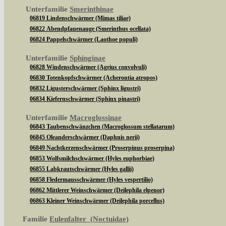
Unterfamilie
Smerinthinae
06819 Lindenschwärmer (Mimas tiliae)
06822 Abendpfauenauge (Smerinthus ocellata)
06824 Pappelschwärmer (Laothoe populi)
Unterfamilie
Sphinginae
06828 Windenschwärmer (Agrius convolvuli)
06830 Totenkopfschwärmer (Acherontia atropos)
06832 Ligusterschwärmer (Sphinx ligustri)
06834 Kiefernschwärmer (Sphinx pinastri)
Unterfamilie
Macroglossinae
06843 Taubenschwänzchen (Macroglossum stellatarum)
06845 Oleanderschwärmer (Daphnis nerii)
06849 Nachtkerzenschwärmer (Proserpinus proserpina)
06853 Wolfsmilchschwärmer (Hyles euphorbiae)
06855 Labkrautschwärmer (Hyles gallii)
06858 Fledermausschwärmer (Hyles vespertilio)
06862 Mittlerer Weinschwärmer (Deilephila elpenor)
06863 Kleiner Weinschwärmer (Deilephila porcellus)
Familie
Eulenfalter (Noctuidae)