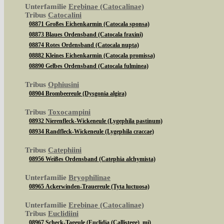
Unterfamilie
Erebinae (Catocalinae)
Tribus
Catocalini
08871 Großes Eichenkarmin (Catocala sponsa)
08873 Blaues Ordensband (Catocala fraxini)
08874 Rotes Ordensband (Catocala nupta)
08882 Kleines Eichenkarmin (Catocala promissa)
08890 Gelbes Ordensband (Catocala fulminea)
Tribus
Ophiusini
08904 Brombeereule (Dysgonia algira)
Tribus
Toxocampini
08932 Nierenfleck-Wickeneule (Lygephila pastinum)
08934 Randfleck-Wickeneule (Lygephila craccae)
Tribus
Catephiini
08956 Weißes Ordensband (Catephia alchymista)
Unterfamilie
Bryophilinae
08965 Ackerwinden-Trauereule (Tyta luctuosa)
Unterfamilie
Erebinae (Catocalinae)
Tribus
Euclidiini
08967 Scheck-Tageule (Euclidia (Callistege) mi)