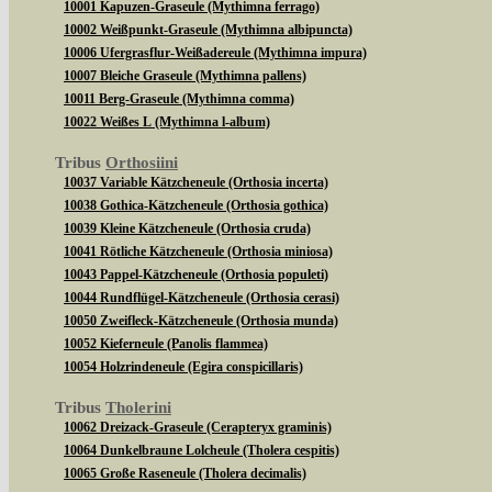
10001 Kapuzen-Graseule (Mythimna ferrago)
10002 Weißpunkt-Graseule (Mythimna albipuncta)
10006 Ufergrasflur-Weißadereule (Mythimna impura)
10007 Bleiche Graseule (Mythimna pallens)
10011 Berg-Graseule (Mythimna comma)
10022 Weißes L (Mythimna l-album)
Tribus
Orthosiini
10037 Variable Kätzcheneule (Orthosia incerta)
10038 Gothica-Kätzcheneule (Orthosia gothica)
10039 Kleine Kätzcheneule (Orthosia cruda)
10041 Rötliche Kätzcheneule (Orthosia miniosa)
10043 Pappel-Kätzcheneule (Orthosia populeti)
10044 Rundflügel-Kätzcheneule (Orthosia cerasi)
10050 Zweifleck-Kätzcheneule (Orthosia munda)
10052 Kieferneule (Panolis flammea)
10054 Holzrindeneule (Egira conspicillaris)
Tribus
Tholerini
10062 Dreizack-Graseule (Cerapteryx graminis)
10064 Dunkelbraune Lolcheule (Tholera cespitis)
10065 Große Raseneule (Tholera decimalis)