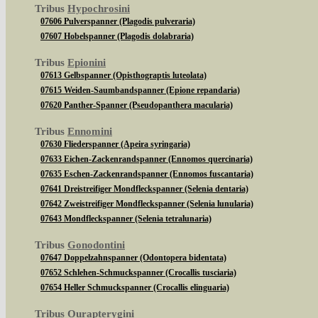
Tribus
Hypochrosini
07606 Pulverspanner (Plagodis pulveraria)
07607 Hobelspanner (Plagodis dolabraria)
Tribus
Epionini
07613 Gelbspanner (Opisthograptis luteolata)
07615 Weiden-Saumbandspanner (Epione repandaria)
07620 Panther-Spanner (Pseudopanthera macularia)
Tribus
Ennomini
07630 Fliederspanner (Apeira syringaria)
07633 Eichen-Zackenrandspanner (Ennomos quercinaria)
07635 Eschen-Zackenrandspanner (Ennomos fuscantaria)
07641 Dreistreifiger Mondfleckspanner (Selenia dentaria)
07642 Zweistreifiger Mondfleckspanner (Selenia lunularia)
07643 Mondfleckspanner (Selenia tetralunaria)
Tribus
Gonodontini
07647 Doppelzahnspanner (Odontopera bidentata)
07652 Schlehen-Schmuckspanner (Crocallis tusciaria)
07654 Heller Schmuckspanner (Crocallis elinguaria)
Tribus
Ourapterygini