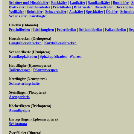
Schröter und Hirschkäfer
|
Bockkäfer
|
Laufkäfer
|
Sandlaufkäfer
|
Buntkäfer
|
S
Blattkäfer
|
Blatthornkäfer
|
Prachtkäfer
|
Breitrüssler
|
Rüsselkäfer
|
Dickkopfrüs
Wollkäfer
|
Bohrkäfer
|
Schwarzkäfer
|
Aaskäfer
|
Speckkäfer
|
Ölkäfer
|
Scheinbo
Schildkäfer
|
Kurzflügler
Libellen (Odonata)
Prachtlibellen
|
Teichjungfern
|
Federlibellen
|
Schlanklibellen
|
Falkenlibellen
|
Seg
Heuschrecken (Orthoptera)
Langfühlerschrecken
|
Kurzfühlerschrecken
Schnabelkerfe (Hemiptera)
Rundkopfzikaden
|
Spitzkopfzikaden
|
Wanzen
Hautflügler (Hymenoptera)
Taillenwespen
|
Pflanzenwespen
Netzflügler (Neuroptera)
Schmetterlingshafte
Steinfliegen (Plecoptera)
Arctoperlaria
Köcherfliegen (Trichoptera)
Annullipalpia
Eintagsfliegen (Ephemeroptera)
Schistonota
Zweiflügler (Diptera)