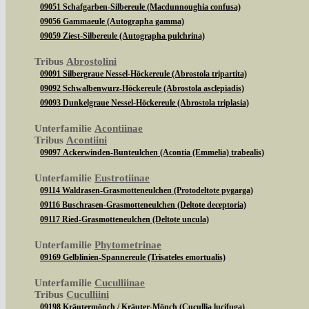
09051 Schafgarben-Silbereule (Macdunnoughia confusa)
09056 Gammaeule (Autographa gamma)
09059 Ziest-Silbereule (Autographa pulchrina)
Tribus
Abrostolini
09091 Silbergraue Nessel-Höckereule (Abrostola tripartita)
09092 Schwalbenwurz-Höckereule (Abrostola asclepiadis)
09093 Dunkelgraue Nessel-Höckereule (Abrostola triplasia)
Unterfamilie
Acontiinae
Tribus
Acontiini
09097 Ackerwinden-Bunteulchen (Acontia (Emmelia) trabealis)
Unterfamilie
Eustrotiinae
09114 Waldrasen-Grasmotteneulchen (Protodeltote pygarga)
09116 Buschrasen-Grasmotteneulchen (Deltote deceptoria)
09117 Ried-Grasmotteneulchen (Deltote uncula)
Unterfamilie
Phytometrinae
09169 Gelblinien-Spannereule (Trisateles emortualis)
Unterfamilie
Cuculliinae
Tribus
Cuculliini
09198 Kräutermönch / Kräuter-Mönch (Cucullia lucifuga)