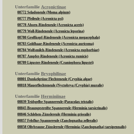
Unterfamilie
Acronictinae
08772 Seladoneule (Moma alpium)
08777 Pfeileule (Acronicta psi)
08778 Ahorn-Rindeneule (Acronicta aceris)
08779 Woll-Rindeneule (Acronicta leporina)
08780 Großkopf-Rindeneule (Acronicta megacephala)
08783 Goldhaar-Rindeneule (Acronicta auricoma)
08784 Wolfsmilch-Rindeneule (Acronicta euphorbiae)
08787 Ampfer-Rindeneule (Acronicta rumicis)
08789 Liguster-Rindeneule (Craniophora ligustri)
Unterfamilie
Bryophilinae
08801 Dunkelgrüne Flechteneule (Cryphia algae)
08818 Mauerflechteneule (Nyctobrya (Cryphia) muralis)
Unterfamilie
Herminiinae
08839 Trübgelbe Spannereule (Paracolax tristalis)
08845 Braungestreifte Spannereule (Herminia tarsicrinalis)
08846 Schlehen-Zünslereule (Herminia grisealis)
08857 Felsflur-Spannereule (Zanclognatha zelleralis)
08858 Olivbraune Zünslereule (Herminia (Zanclognatha) tarsipennalis)