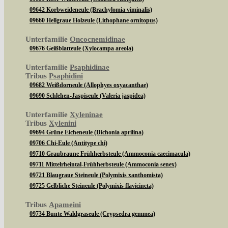
09642 Korbweideneule (Brachylomia viminalis)
09660 Hellgraue Holzeule (Lithophane ornitopus)
Unterfamilie
Oncocnemidinae
09676 Geißblatteule (Xylocampa areola)
Unterfamilie
Psaphidinae
Tribus
Psaphidini
09682 Weißdorneule (Allophyes oxyacanthae)
09690 Schlehen-Jaspiseule (Valeria jaspidea)
Unterfamilie
Xyleninae
Tribus
Xylenini
09694 Grüne Eicheneule (Dichonia aprilina)
09706 Chi-Eule (Antitype chi)
09710 Graubraune Frühherbsteule (Ammoconia caecimacula)
09711 Mittelrheintal-Frühherbsteule (Ammoconia senex)
09721 Blaugraue Steineule (Polymixis xanthomista)
09725 Gelbliche Steineule (Polymixis flavicincta)
Tribus
Apameini
09734 Bunte Waldgraseule (Crypsedra gemmea)