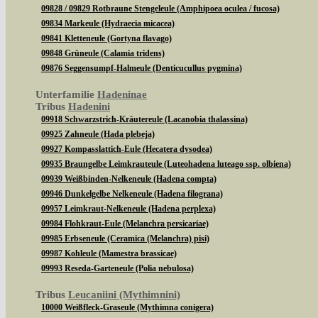
09828 / 09829 Rotbraune Stengeleule (Amphipoea oculea / fucosa)
09834 Markeule (Hydraecia micacea)
09841 Kletteneule (Gortyna flavago)
09848 Grüneule (Calamia tridens)
09876 Seggensumpf-Halmeule (Denticucullus pygmina)
Unterfamilie
Hadeninae
Tribus
Hadenini
09918 Schwarzstrich-Kräutereule (Lacanobia thalassina)
09925 Zahneule (Hada plebeja)
09927 Kompasslattich-Eule (Hecatera dysodea)
09935 Braungelbe Leimkrauteule (Luteohadena luteago ssp. olbiena)
09939 Weißbinden-Nelkeneule (Hadena compta)
09946 Dunkelgelbe Nelkeneule (Hadena filograna)
09957 Leimkraut-Nelkeneule (Hadena perplexa)
09984 Flohkraut-Eule (Melanchra persicariae)
09985 Erbseneule (Ceramica (Melanchra) pisi)
09987 Kohleule (Mamestra brassicae)
09993 Reseda-Garteneule (Polia nebulosa)
Tribus
Leucaniini (Mythimnini)
10000 Weißfleck-Graseule (Mythimna conigera)