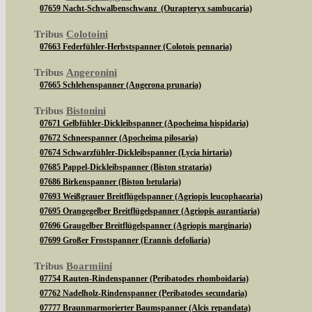
07659 Nacht-Schwalbenschwanz (Ourapteryx sambucaria)
Tribus
Colotoini
07663 Federfühler-Herbstspanner (Colotois pennaria)
Tribus
Angeronini
07665 Schlehenspanner (Angerona prunaria)
Tribus
Bistonini
07671 Gelbfühler-Dickleibspanner (Apocheima hispidaria)
07672 Schneespanner (Apocheima pilosaria)
07674 Schwarzfühler-Dickleibspanner (Lycia hirtaria)
07685 Pappel-Dickleibspanner (Biston strataria)
07686 Birkenspanner (Biston betularia)
07693 Weißgrauer Breitflügelspanner (Agriopis leucophaearia)
07695 Orangegelber Breitflügelspanner (Agriopis aurantiaria)
07696 Graugelber Breitflügelspanner (Agriopis marginaria)
07699 Großer Frostspanner (Erannis defoliaria)
Tribus
Boarmiini
07754 Rauten-Rindenspanner (Peribatodes rhomboidaria)
07762 Nadelholz-Rindenspanner (Peribatodes secundaria)
07777 Braunmarmorierter Baumspanner (Alcis repandata)