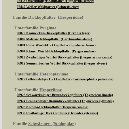
07436 Ockerbindiger Samtfalter (Hipparchia semele)
07447 Weißer Waldportier (Brintesia circe)
Familie
Dickkopffalter (Hesperiidae)
Unterfamilie
Pyrginae
06879 Kronwicken-Dickkopffalter (Erynnis tages)
06882 Malven-Dickkopffalter (Carcharodus alceae)
06891 Roter Würfel-Dickkopffalter (Spialia sertorius)
06904 Kleiner Würfel-Dickkopffalter (Pyrgus malvae)
06911 Zweibrütiger Würfel-Dickkopffalter (Pyrgus armoricanus)
06912 Sonnenröschen-Würfel-Dickkopffalter (Pyrgus alveus)
Unterfamilie
Heteropterinae
06919 Gelbwürfeliger Dickkopffalter (Carterocephalus palaemon)
Unterfamilie
Hesperiinae
06923 Schwarzkolbiger Braundickkopffalter (Thymelicus lineola)
06924 Braunkolbiger Braundickkopffalter (Thymelicus sylvestris)
06928 Komma-Dickkopffalter (Hesperia comma)
06930 Rostfarbiger Dickkopffalter (Ochlodes sylvanus)
Familie
Schwärmer (Sphingidae)