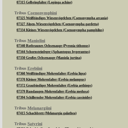
07315 Gelbringfalter (Lopinga achine)
Tribus
Coenonymphini
07325 Weißbindiges Wiesenvögelchen (Coenonympha arcania)
07327 Alpen-Wiesenvögelchen (Coenonympha gardetta)
07334 Kleines Wiesenvögelchen (Coenonympha pamphilus)
Tribus
Maniolini
07340 Rotbraunes Ochsenauge (Pyronia tithonus)
07344 Schornsteinfeger (Aphantopus hyperantus)
07350 Großes Ochsenauge (Maniola jurtina)
Tribus
Erebiini
07360 Weißbindiger Mohrenfalter (Erebia ligea)
07370 Kleiner Mohrenfalter (Erebia melampus)
07372 Graubindiger Mohrenfalter (Erebia aethiops)
07379 Rundaugen-Mohrenfalter (Erebia medusa)
07394 Schillernder Mohrenfalter (Erebia cassioides)
Tribus
Melanargiini
07415 Schachbrett (Melanargia galathea)
Tribus
Satyrini