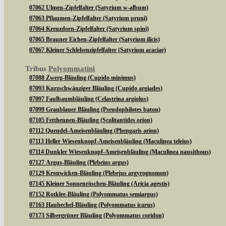
07062 Ulmen-Zipfelfalter (Satyrium w-album)
07063 Pflaumen-Zipfelfalter (Satyrium pruni)
07064 Kreuzdorn-Zipfelfalter (Satyrium spini)
07065 Brauner Eichen-Zipfelfalter (Satyrium ilicis)
07067 Kleiner Schlehenzipfelfalter (Satyrium acaciae)
Tribus
Polyommatini
07088 Zwerg-Bläuling (Cupido minimus)
07093 Kurzschwänziger Bläuling (Cupido argiades)
07097 Faulbaumbläuling (Celastrina argiolus)
07099 Graublauer Bläuling (Pseudophilotes baton)
07105 Fetthennen-Bläuling (Scolitantides orion)
07112 Quendel-Ameisenbläuling (Phengaris arion)
07113 Heller Wiesenknopf-Ameisenbläuling (Maculinea teleius)
07114 Dunkler Wiesenknopf-Ameisenbläuling (Maculinea nausithous)
07127 Argus-Bläuling (Plebeius argus)
07129 Kronwicken-Bläuling (Plebejus argyrognomon)
07145 Kleiner Sonnenröschen-Bläuling (Aricia agestis)
07152 Rotklee-Bläuling (Polyommatus semiargus)
07163 Hauhechel-Bläuling (Polyommatus icarus)
07173 Silbergrüner Bläuling (Polyommatus coridon)