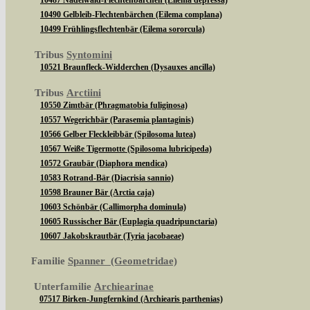
10487 Nadelwald-Flechtenbärchen (Eilema depressa)
10490 Gelbleib-Flechtenbärchen (Eilema complana)
10499 Frühlingsflechtenbär (Eilema sororcula)
Tribus
Syntomini
10521 Braunfleck-Widderchen (Dysauxes ancilla)
Tribus
Arctiini
10550 Zimtbär (Phragmatobia fuliginosa)
10557 Wegerichbär (Parasemia plantaginis)
10566 Gelber Fleckleibbär (Spilosoma lutea)
10567 Weiße Tigermotte (Spilosoma lubricipeda)
10572 Graubär (Diaphora mendica)
10583 Rotrand-Bär (Diacrisia sannio)
10598 Brauner Bär (Arctia caja)
10603 Schönbär (Callimorpha dominula)
10605 Russischer Bär (Euplagia quadripunctaria)
10607 Jakobskrautbär (Tyria jacobaeae)
Familie
Spanner (Geometridae)
Unterfamilie
Archiearinae
07517 Birken-Jungfernkind (Archiearis parthenias)