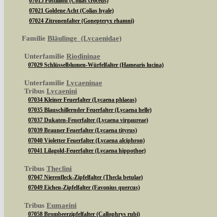
07015 Postillion (Colias croceus)
07021 Goldene Acht (Colias hyale)
07024 Zitronenfalter (Gonepteryx rhamni)
Familie
Bläulinge (Lycaenidae)
Unterfamilie
Riodininae
07029 Schlüsselblumen-Würfelfalter (Hamearis lucina)
Unterfamilie
Lycaeninae
Tribus
Lycaenini
07034 Kleiner Feuerfalter (Lycaena phlaeas)
07035 Blauschillernder Feuerfalter (Lycaena helle)
07037 Dukaten-Feuerfalter (Lycaena virgaureae)
07039 Brauner Feuerfalter (Lycaena tityrus)
07040 Violetter Feuerfalter (Lycaena alciphron)
07041 Lilagold-Feuerfalter (Lycaena hippothoe)
Tribus
Theclini
07047 Nierenfleck-Zipfelfalter (Thecla betulae)
07049 Eichen-Zipfelfalter (Favonius quercus)
Tribus
Eumaeini
07058 Brombeerzipfelfalter (Callophrys rubi)