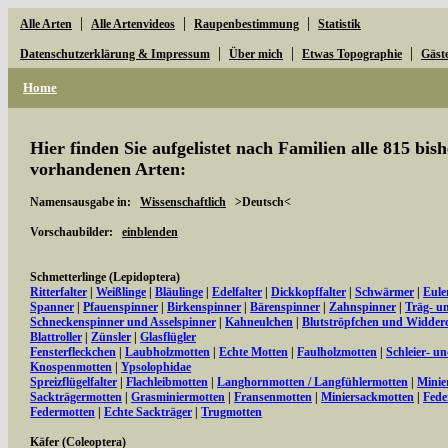
|
|
|
Alle Arten
Alle Artenvideos
Raupenbestimmung
Statistik
|
|
|
Datenschutzerklärung & Impressum
Über mich
Etwas Topographie
Gäst
Home
Hier finden Sie aufgelistet nach Familien alle 815 bi
vorhandenen Arten:
Namensausgabe in:
Wissenschaftlich
>Deutsch<
Vorschaubilder:
einblenden
Schmetterlinge (Lepidoptera)
Ritterfalter
|
Weißlinge
|
Bläulinge
|
Edelfalter
|
Dickkopffalter
|
Schwärmer
|
Eule
Spanner
|
Pfauenspinner
|
Birkenspinner
|
Bärenspinner
|
Zahnspinner
|
Träg- u
Schneckenspinner und Asselspinner
|
Kahneulchen
|
Blutströpfchen und Widder
Blattroller
|
Zünsler
|
Glasflügler
Fensterfleckchen
|
Laubholzmotten
|
Echte Motten
|
Faulholzmotten
|
Schleier- u
Knospenmotten
|
Ypsolophidae
Spreizflügelfalter
|
Flachleibmotten
|
Langhornmotten / Langfühlermotten
|
Minie
Sackträgermotten
|
Grasminiermotten
|
Fransenmotten
|
Miniersackmotten
|
Fede
Federmotten
|
Echte Sackträger
|
Trugmotten
Käfer (Coleoptera)