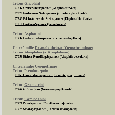
Tribus
Gnophini
07847 Großer Steinspanner (Gnophos furvata)
07878 Fetthennen-Steinspanner (Charissa glaucinaria)
07889 Felskräuterwald-Steinspanner (Elophos dilucidaria)
07916 Hartheu-Spanner (Siona lineata)
Tribus
Aspitatini
07939 Heide-Streifenspanner (Perconia strigillaria)
Unterfamilie
Desmobathrinae (Oenochrominae)
Tribus
Alsophilini (= Alsophilinae)
07953 Eichen-Rundflügelspanner (Alsophila aescularia)
Unterfamilie
Geometrinae
Tribus
Pseudoterpnini
07965 Ginster-Grünspanner (Pseudoterpna pruinata)
Tribus
Geometrini
07969 Grünes Blatt (Geometra papilionaria)
Tribus
Comibaenini
07971 Pustelspanner (Comibaena bajularia)
07975 Smaragdspanner (Thetidia smaragdaria)