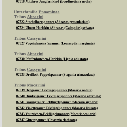
07518 Mittleres Jungfernkind (Boudinotiana notha)
Unterfamilie
Ennominae
Tribus
Abraxini
07522 Stachelbeerspanner (Abraxas grossulariata)
07524 Ulmen-Harlekin (Abraxas (Calospilos) sylvata)
Tribus
Cassymini
07527 Vogelschmeiss-Spanner (Lomaspilis marginata)
Tribus
Abraxini
07530 Pfaffenhütchen-Harlekin (Ligdia adustata)
Tribus
Cassymini
07533 Dreifleck-Pappelspanner (Stegania trimaculata)
Tribus
Macariini
07539 Hellgrauer Eckflügelspanner (Macaria notata)
07540 Dunkelgrauer Eckflügelspanner (Macaria alternata)
07541 Braungrauer Eckflügelspanner (Macaria signaria)
07542 Violettgrauer Eckflügelspanner (Macaria liturata)
07543 Vauzeichen-Eckflügelspanner (Macaria wauaria)
07547 Gitterspanner (Chiasmia clathrata)