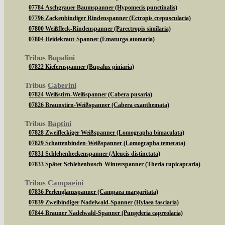
07784 Aschgrauer Baumspanner (Hypomecis punctinalis)
07796 Zackenbindiger Rindenspanner (Ectropis crepuscularia)
07800 Weißfleck-Rindenspanner (Parectropis similaria)
07804 Heidekraut-Spanner (Ematurga atomaria)
Tribus
Bupalini
07822 Kiefernspanner (Bupalus piniaria)
Tribus
Caberini
07824 Weißstirn-Weißspanner (Cabera pusaria)
07826 Braunstirn-Weißspanner (Cabera exanthemata)
Tribus
Baptini
07828 Zweifleckiger Weißspanner (Lomographa bimaculata)
07829 Schattenbinden-Weißspanner (Lomographa temerata)
07831 Schlehenheckenspanner (Aleucis distinctata)
07833 Später Schlehenbusch-Winterspanner (Theria rupicapraria)
Tribus
Campaeini
07836 Perlenglanzspanner (Campaea margaritata)
07839 Zweibindiger Nadelwald-Spanner (Hylaea fasciaria)
07844 Brauner Nadelwald-Spanner (Pungeleria capreolaria)