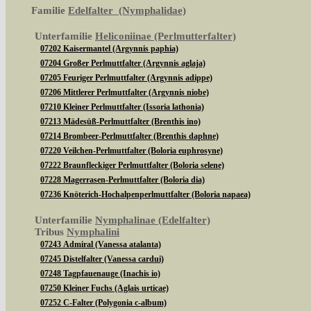
Familie
Edelfalter (Nymphalidae)
Unterfamilie
Heliconiinae (Perlmutterfalter)
07202 Kaisermantel (Argynnis paphia)
07204 Großer Perlmuttfalter (Argynnis aglaja)
07205 Feuriger Perlmuttfalter (Argynnis adippe)
07206 Mittlerer Perlmuttfalter (Argynnis niobe)
07210 Kleiner Perlmuttfalter (Issoria lathonia)
07213 Mädesüß-Perlmuttfalter (Brenthis ino)
07214 Brombeer-Perlmuttfalter (Brenthis daphne)
07220 Veilchen-Perlmuttfalter (Boloria euphrosyne)
07222 Braunfleckiger Perlmuttfalter (Boloria selene)
07228 Magerrasen-Perlmuttfalter (Boloria dia)
07236 Knöterich-Hochalpenperlmuttfalter (Boloria napaea)
Unterfamilie
Nymphalinae (Edelfalter)
Tribus
Nymphalini
07243 Admiral (Vanessa atalanta)
07245 Distelfalter (Vanessa cardui)
07248 Tagpfauenauge (Inachis io)
07250 Kleiner Fuchs (Aglais urticae)
07252 C-Falter (Polygonia c-album)