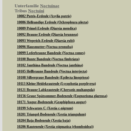
Unterfamilie
Noctuinae
Tribus
Noctuini
10082 Putris-Erdeule (Axylia putris)
10086 Hellrandige Erdeule (Ochropleura plecta)
10089 Primel-Erdeule (Diarsia mendica)
10092 Braune Erdeule (Diarsia brunnea)
10093 Wegerich-Erdeule (Diarsia rubi)
10096 Hausmutter (Noctua pronuba)
10099 Lederbraune Bandeule (Noctua comes)
10100 Bunte Bandeule (Noctua fimbriata)
10102 Janthina-Bandeule (Noctua janthina)
10105 Hellbraune Bandeule (Noctua interjecta)
10108 Silbergraue Bandeule (Epilecta linogrisea)
10113 Kleine Heidekrauteule (Lycophotia porphyrea)
10121 Braune Labkrauteule (Chersotis multangula)
10156 Graue Spätsommer-Bodeneule (Eugnorisma glareosa)
10171 Augur-Bodeneule (Graphiphora augur)
10199 Schwarzes C (Xestia c-nigrum)
10201 Triangel-Bodeneule (Xestia triangulum)
10204 Baja-Bodeneule (Xestia baja)
10206 Rauteneule (Xestia stigmatica (rhomboidea))