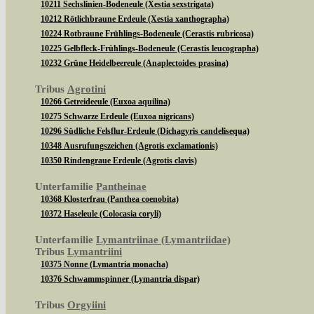
10211 Sechslinien-Bodeneule (Xestia sexstrigata)
10212 Rötlichbraune Erdeule (Xestia xanthographa)
10224 Rotbraune Frühlings-Bodeneule (Cerastis rubricosa)
10225 Gelbfleck-Frühlings-Bodeneule (Cerastis leucographa)
10232 Grüne Heidelbeereule (Anaplectoides prasina)
Tribus
Agrotini
10266 Getreideeule (Euxoa aquilina)
10275 Schwarze Erdeule (Euxoa nigricans)
10296 Südliche Felsflur-Erdeule (Dichagyris candelisequa)
10348 Ausrufungszeichen (Agrotis exclamationis)
10350 Rindengraue Erdeule (Agrotis clavis)
Unterfamilie
Pantheinae
10368 Klosterfrau (Panthea coenobita)
10372 Haseleule (Colocasia coryli)
Unterfamilie
Lymantriinae (Lymantriidae)
Tribus
Lymantriini
10375 Nonne (Lymantria monacha)
10376 Schwammspinner (Lymantria dispar)
Tribus
Orgyiini