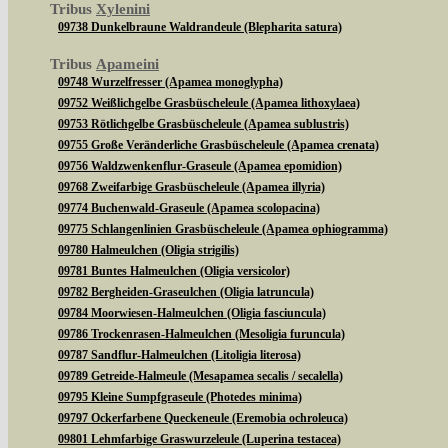
Tribus
Xylenini
09738 Dunkelbraune Waldrandeule (Blepharita satura)
Tribus
Apameini
09748 Wurzelfresser (Apamea monoglypha)
09752 Weißlichgelbe Grasbüscheleule (Apamea lithoxylaea)
09753 Rötlichgelbe Grasbüscheleule (Apamea sublustris)
09755 Große Veränderliche Grasbüscheleule (Apamea crenata)
09756 Waldzwenkenflur-Graseule (Apamea epomidion)
09768 Zweifarbige Grasbüscheleule (Apamea illyria)
09774 Buchenwald-Graseule (Apamea scolopacina)
09775 Schlangenlinien Grasbüscheleule (Apamea ophiogramma)
09780 Halmeulchen (Oligia strigilis)
09781 Buntes Halmeulchen (Oligia versicolor)
09782 Bergheiden-Graseulchen (Oligia latruncula)
09784 Moorwiesen-Halmeulchen (Oligia fasciuncula)
09786 Trockenrasen-Halmeulchen (Mesoligia furuncula)
09787 Sandflur-Halmeulchen (Litoligia literosa)
09789 Getreide-Halmeule (Mesapamea secalis / secalella)
09795 Kleine Sumpfgraseule (Photedes minima)
09797 Ockerfarbene Queckeneule (Eremobia ochroleuca)
09801 Lehmfarbige Graswurzeleule (Luperina testacea)