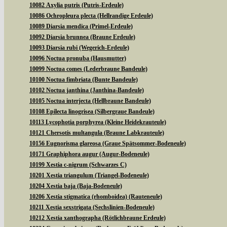
10082 Axylia putris (Putris-Erdeule)
10086 Ochropleura plecta (Hellrandige Erdeule)
10089 Diarsia mendica (Primel-Erdeule)
10092 Diarsia brunnea (Braune Erdeule)
10093 Diarsia rubi (Wegerich-Erdeule)
10096 Noctua pronuba (Hausmutter)
10099 Noctua comes (Lederbraune Bandeule)
10100 Noctua fimbriata (Bunte Bandeule)
10102 Noctua janthina (Janthina-Bandeule)
10105 Noctua interjecta (Hellbraune Bandeule)
10108 Epilecta linogrisea (Silbergraue Bandeule)
10113 Lycophotia porphyrea (Kleine Heidekrauteule)
10121 Chersotis multangula (Braune Labkrauteule)
10156 Eugnorisma glareosa (Graue Spätsommer-Bodeneule)
10171 Graphiphora augur (Augur-Bodeneule)
10199 Xestia c-nigrum (Schwarzes C)
10201 Xestia triangulum (Triangel-Bodeneule)
10204 Xestia baja (Baja-Bodeneule)
10206 Xestia stigmatica (rhomboidea) (Rauteneule)
10211 Xestia sexstrigata (Sechslinien-Bodeneule)
10212 Xestia xanthographa (Rötlichbraune Erdeule)