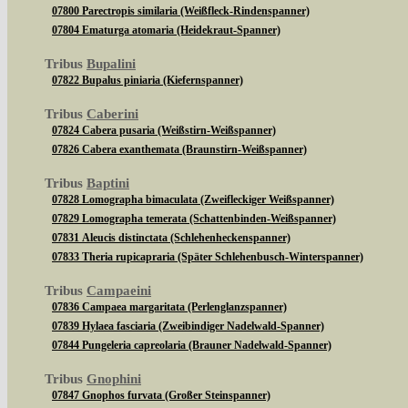
07800 Parectropis similaria (Weißfleck-Rindenspanner)
07804 Ematurga atomaria (Heidekraut-Spanner)
Tribus
Bupalini
07822 Bupalus piniaria (Kiefernspanner)
Tribus
Caberini
07824 Cabera pusaria (Weißstirn-Weißspanner)
07826 Cabera exanthemata (Braunstirn-Weißspanner)
Tribus
Baptini
07828 Lomographa bimaculata (Zweifleckiger Weißspanner)
07829 Lomographa temerata (Schattenbinden-Weißspanner)
07831 Aleucis distinctata (Schlehenheckenspanner)
07833 Theria rupicapraria (Später Schlehenbusch-Winterspanner)
Tribus
Campaeini
07836 Campaea margaritata (Perlenglanzspanner)
07839 Hylaea fasciaria (Zweibindiger Nadelwald-Spanner)
07844 Pungeleria capreolaria (Brauner Nadelwald-Spanner)
Tribus
Gnophini
07847 Gnophos furvata (Großer Steinspanner)