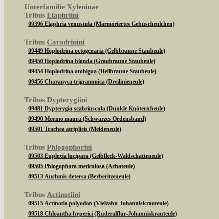
Unterfamilie
Xyleninae
Tribus
Elaphriini
09396 Elaphria venustula (Marmoriertes Gebüscheulchen)
Tribus
Caradrinini
09449 Hoplodrina octogenaria (Gelbbraune Staubeule)
09450 Hoplodrina blanda (Graubraune Staubeule)
09454 Hoplodrina ambigua (Hellbraune Staubeule)
09456 Charanyca trigrammica (Dreilinieneule)
Tribus
Dypterygiini
09481 Dypterygia scabriuscula (Dunkle Knötericheule)
09490 Mormo maura (Schwarzes Ordensband)
09501 Trachea atriplicis (Meldeneule)
Tribus
Phlogophorini
09503 Euplexia lucipara (Gelbfleck-Waldschatteneule)
09505 Phlogophora meticulosa (Achateule)
09513 Auchmis detersa (Berberitzeneule)
Tribus
Actinotiini
09515 Actinotia polyodon (Vielzahn-Johanniskrauteule)
09518 Chloantha hyperici (Ruderalflur-Johanniskrauteule)