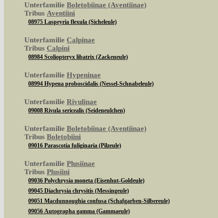
Unterfamilie
Boletobiinae (Aventiinae)
Tribus
Aventiini
08975 Laspeyria flexula (Sicheleule)
Unterfamilie
Calpinae
Tribus
Calpini
08984 Scoliopteryx libatrix (Zackeneule)
Unterfamilie
Hypeninae
08994 Hypena proboscidalis (Nessel-Schnabeleule)
Unterfamilie
Rivulinae
09008 Rivula sericealis (Seideneulchen)
Unterfamilie
Boletobiinae (Aventiinae)
Tribus
Boletobiini
09016 Parascotia fuliginaria (Pilzeule)
Unterfamilie
Plusiinae
Tribus
Plusiini
09036 Polychrysia moneta (Eisenhut-Goldeule)
09045 Diachrysia chrysitis (Messingeule)
09051 Macdunnoughia confusa (Schafgarben-Silbereule)
09056 Autographa gamma (Gammaeule)