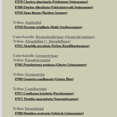
07878 Charissa glaucinaria (Fetthennen-Steinspanner)
07889 Elophos dilucidaria (Felskräuterwald-Steinspanner)
07916 Siona lineata (Hartheu-Spanner)
Tribus
Aspitatini
07939 Perconia strigillaria (Heide-Streifenspanner)
Unterfamilie
Desmobathrinae (Oenochrominae)
Tribus
Alsophilini (= Alsophilinae)
07953 Alsophila aescularia (Eichen-Rundflügelspanner)
Unterfamilie
Geometrinae
Tribus
Pseudoterpnini
07965 Pseudoterpna pruinata (Ginster-Grünspanner)
Tribus
Geometrini
07969 Geometra papilionaria (Grünes Blatt)
Tribus
Comibaenini
07971 Comibaena bajularia (Pustelspanner)
07975 Thetidia smaragdaria (Smaragdspanner)
Tribus
Hemitheini
07980 Hemithea aestivaria (Gebüsch-Grünspanner)