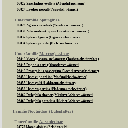
06822 Smerinthus ocellata (Abendpfauenauge)
06824 Laothoe populi (Pappelschwärmer)
Unterfamilie
Sphinginae
06828 Agrius convolvuli (Windenschwärmer)
06830 Acherontia atropos (Totenkopfschwärmer)
06832 Sphinx ligustri (Ligusterschwärmer)
06834 Sphinx pinastri (Kiefernschwärmer)
Unterfamilie
Macroglossinae
06843 Macroglossum stellatarum (Taubenschwänzchen)
06845 Daphnis nerii (Oleanderschwärmer)
06849 Proserpinus proserpina (Nachtkerzenschwärmer)
06853 Hyles euphorbiae (Wolfsmilchschwärmer)
06855 Hyles gallii (Labkrautschwärmer)
06858 Hyles vespertilio (Fledermausschwärmer)
06862 Deilephila elpenor (Mittlerer Weinschwärmer)
06863 Deilephila porcellus (Kleiner Weinschwärmer)
Familie
Noctuidae (Eulenfalter)
Unterfamilie
Acronictinae
08772 Moma alpium (Seladoneule)