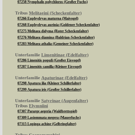
07258 Nymphalis polychloros (Großer Fuchs)
Tribus
Melitaeini (Scheckenfalter)
07266 Euphydryas maturna (Maivogel)
07268 Euphydryas aurinia (Goldener Scheckenfalter)
07275 Melitaea didyma (Roter Scheckenfalter)
07276 Melitaea diamina (Baldrian-Scheckenfalter)
07283 Melitaea athalia (Gemeiner Scheckenfalter)
Unterfamilie
Limenitinae (Edelfalter)
07286 Limenitis populi (Großer Eisvogel)
07287 Limenitis camilla (Kleiner Eisvogel)
Unterfamilie
Apaturinae (Edelfalter)
07298 Apatura ilia (Kleiner Schillerfalter)
07299 Apatura iris (Großer Schillerfalter)
Unterfamilie
Satyrinae (Augenfalter)
Tribus
Elymniini
07307 Pararge aegeria (Waldbrettspiel)
07309 Lasiommata megera (Mauerfuchs)
07315 Lopinga achine (Gelbringfalter)