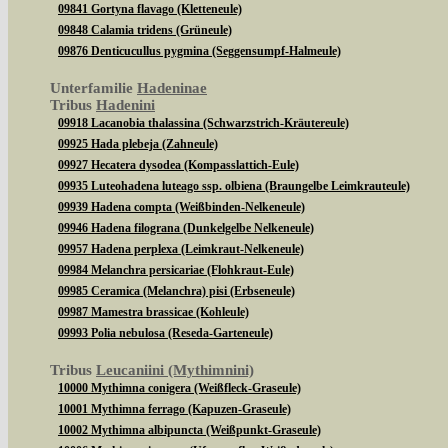
09841 Gortyna flavago (Kletteneule)
09848 Calamia tridens (Grüneule)
09876 Denticucullus pygmina (Seggensumpf-Halmeule)
Unterfamilie
Hadeninae
Tribus
Hadenini
09918 Lacanobia thalassina (Schwarzstrich-Kräutereule)
09925 Hada plebeja (Zahneule)
09927 Hecatera dysodea (Kompasslattich-Eule)
09935 Luteohadena luteago ssp. olbiena (Braungelbe Leimkrauteule)
09939 Hadena compta (Weißbinden-Nelkeneule)
09946 Hadena filograna (Dunkelgelbe Nelkeneule)
09957 Hadena perplexa (Leimkraut-Nelkeneule)
09984 Melanchra persicariae (Flohkraut-Eule)
09985 Ceramica (Melanchra) pisi (Erbseneule)
09987 Mamestra brassicae (Kohleule)
09993 Polia nebulosa (Reseda-Garteneule)
Tribus
Leucaniini (Mythimnini)
10000 Mythimna conigera (Weißfleck-Graseule)
10001 Mythimna ferrago (Kapuzen-Graseule)
10002 Mythimna albipuncta (Weißpunkt-Graseule)