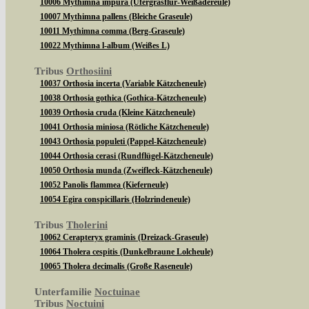
10006 Mythimna impura (Ufergrasflur-Weißadereule)
10007 Mythimna pallens (Bleiche Graseule)
10011 Mythimna comma (Berg-Graseule)
10022 Mythimna l-album (Weißes L)
Tribus
Orthosiini
10037 Orthosia incerta (Variable Kätzcheneule)
10038 Orthosia gothica (Gothica-Kätzcheneule)
10039 Orthosia cruda (Kleine Kätzcheneule)
10041 Orthosia miniosa (Rötliche Kätzcheneule)
10043 Orthosia populeti (Pappel-Kätzcheneule)
10044 Orthosia cerasi (Rundflügel-Kätzcheneule)
10050 Orthosia munda (Zweifleck-Kätzcheneule)
10052 Panolis flammea (Kieferneule)
10054 Egira conspicillaris (Holzrindeneule)
Tribus
Tholerini
10062 Cerapteryx graminis (Dreizack-Graseule)
10064 Tholera cespitis (Dunkelbraune Lolcheule)
10065 Tholera decimalis (Große Raseneule)
Unterfamilie
Noctuinae
Tribus
Noctuini