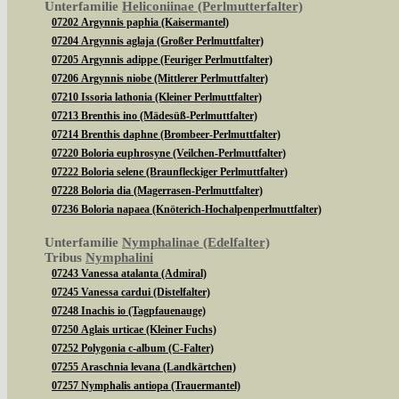
Unterfamilie
Heliconiinae (Perlmutterfalter)
07202 Argynnis paphia (Kaisermantel)
07204 Argynnis aglaja (Großer Perlmuttfalter)
07205 Argynnis adippe (Feuriger Perlmuttfalter)
07206 Argynnis niobe (Mittlerer Perlmuttfalter)
07210 Issoria lathonia (Kleiner Perlmuttfalter)
07213 Brenthis ino (Mädesüß-Perlmuttfalter)
07214 Brenthis daphne (Brombeer-Perlmuttfalter)
07220 Boloria euphrosyne (Veilchen-Perlmuttfalter)
07222 Boloria selene (Braunfleckiger Perlmuttfalter)
07228 Boloria dia (Magerrasen-Perlmuttfalter)
07236 Boloria napaea (Knöterich-Hochalpenperlmuttfalter)
Unterfamilie
Nymphalinae (Edelfalter)
Tribus
Nymphalini
07243 Vanessa atalanta (Admiral)
07245 Vanessa cardui (Distelfalter)
07248 Inachis io (Tagpfauenauge)
07250 Aglais urticae (Kleiner Fuchs)
07252 Polygonia c-album (C-Falter)
07255 Araschnia levana (Landkärtchen)
07257 Nymphalis antiopa (Trauermantel)