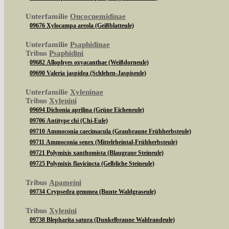
Unterfamilie
Oncocnemidinae
09676 Xylocampa areola (Geißblatteule)
Unterfamilie
Psaphidinae
Tribus
Psaphidini
09682 Allophyes oxyacanthae (Weißdorneule)
09690 Valeria jaspidea (Schlehen-Jaspiseule)
Unterfamilie
Xyleninae
Tribus
Xylenini
09694 Dichonia aprilina (Grüne Eicheneule)
09706 Antitype chi (Chi-Eule)
09710 Ammoconia caecimacula (Graubraune Frühherbsteule)
09711 Ammoconia senex (Mittelrheintal-Frühherbsteule)
09721 Polymixis xanthomista (Blaugraue Steineule)
09725 Polymixis flavicincta (Gelbliche Steineule)
Tribus
Apameini
09734 Crypsedra gemmea (Bunte Waldgraseule)
Tribus
Xylenini
09738 Blepharita satura (Dunkelbraune Waldrandeule)