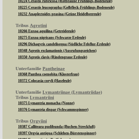
10224 Cerastis rubricosa (Rotbraune Frühlings-Bodeneule)
10225 Cerastis leucographa (Gelbfleck-Frühlings-Bodeneule)
10232 Anaplectoides prasina (Grüne Heidelbeereule)
Tribus
Agrotini
10266 Euxoa aquilina (Getreideeule)
10275 Euxoa nigricans (Schwarze Erdeule)
10296 Dichagyris candelisequa (Südliche Felsflur-Erdeule)
10348 Agrotis exclamationis (Ausrufungszeichen)
10350 Agrotis clavis (Rindengraue Erdeule)
Unterfamilie
Pantheinae
10368 Panthea coenobita (Klosterfrau)
10372 Colocasia coryli (Haseleule)
Unterfamilie
Lymantriinae (Lymantriidae)
Tribus
Lymantriini
10375 Lymantria monacha (Nonne)
10376 Lymantria dispar (Schwammspinner)
Tribus
Orgyiini
10387 Calliteara pudibunda (Buchen-Streckfuß)
10397 Orgyia antiqua (Schlehen-Bürstenspinner)