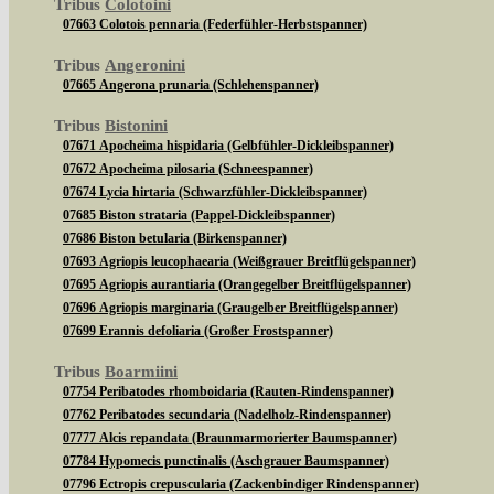
Tribus
Colotoini
07663 Colotois pennaria (Federfühler-Herbstspanner)
Tribus
Angeronini
07665 Angerona prunaria (Schlehenspanner)
Tribus
Bistonini
07671 Apocheima hispidaria (Gelbfühler-Dickleibspanner)
07672 Apocheima pilosaria (Schneespanner)
07674 Lycia hirtaria (Schwarzfühler-Dickleibspanner)
07685 Biston strataria (Pappel-Dickleibspanner)
07686 Biston betularia (Birkenspanner)
07693 Agriopis leucophaearia (Weißgrauer Breitflügelspanner)
07695 Agriopis aurantiaria (Orangegelber Breitflügelspanner)
07696 Agriopis marginaria (Graugelber Breitflügelspanner)
07699 Erannis defoliaria (Großer Frostspanner)
Tribus
Boarmiini
07754 Peribatodes rhomboidaria (Rauten-Rindenspanner)
07762 Peribatodes secundaria (Nadelholz-Rindenspanner)
07777 Alcis repandata (Braunmarmorierter Baumspanner)
07784 Hypomecis punctinalis (Aschgrauer Baumspanner)
07796 Ectropis crepuscularia (Zackenbindiger Rindenspanner)