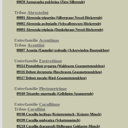
09059 Autographa pulchrina (Ziest-Silbereule)
Tribus
Abrostolini
09091 Abrostola tripartita (Silbergraue Nessel-Höckereule)
09092 Abrostola asclepiadis (Schwalbenwurz-Höckereule)
09093 Abrostola triplasia (Dunkelgraue Nessel-Höckereule)
Unterfamilie
Acontiinae
Tribus
Acontiini
09097 Acontia (Emmelia) trabealis (Ackerwinden-Bunteulchen)
Unterfamilie
Eustrotiinae
09114 Protodeltote pygarga (Waldrasen-Grasmotteneulchen)
09116 Deltote deceptoria (Buschrasen-Grasmotteneulchen)
09117 Deltote uncula (Ried-Grasmotteneulchen)
Unterfamilie
Phytometrinae
09169 Trisateles emortualis (Gelblinien-Spannereule)
Unterfamilie
Cuculliinae
Tribus
Cuculliini
09198 Cucullia lucifuga (Kräutermönch / Kräuter-Mönch)
09199 Cucullia umbratica (Schattenmönch)
09218 Cucullia dracunculi (Hellgrauer Goldaster-Mönch)