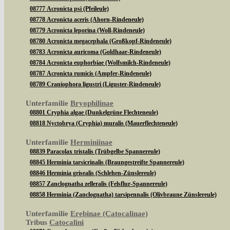
08777 Acronicta psi (Pfeileule)
08778 Acronicta aceris (Ahorn-Rindeneule)
08779 Acronicta leporina (Woll-Rindeneule)
08780 Acronicta megacephala (Großkopf-Rindeneule)
08783 Acronicta auricoma (Goldhaar-Rindeneule)
08784 Acronicta euphorbiae (Wolfsmilch-Rindeneule)
08787 Acronicta rumicis (Ampfer-Rindeneule)
08789 Craniophora ligustri (Liguster-Rindeneule)
Unterfamilie
Bryophilinae
08801 Cryphia algae (Dunkelgrüne Flechteneule)
08818 Nyctobrya (Cryphia) muralis (Mauerflechteneule)
Unterfamilie
Herminiinae
08839 Paracolax tristalis (Trübgelbe Spannereule)
08845 Herminia tarsicrinalis (Braungestreifte Spannereule)
08846 Herminia grisealis (Schlehen-Zünslereule)
08857 Zanclognatha zelleralis (Felsflur-Spannereule)
08858 Herminia (Zanclognatha) tarsipennalis (Olivbraune Zünslereule)
Unterfamilie
Erebinae (Catocalinae)
Tribus
Catocalini