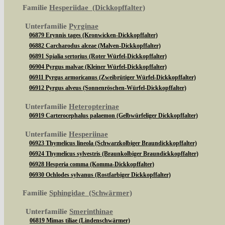
Familie
Hesperiidae (Dickkopffalter)
Unterfamilie
Pyrginae
06879 Erynnis tages (Kronwicken-Dickkopffalter)
06882 Carcharodus alceae (Malven-Dickkopffalter)
06891 Spialia sertorius (Roter Würfel-Dickkopffalter)
06904 Pyrgus malvae (Kleiner Würfel-Dickkopffalter)
06911 Pyrgus armoricanus (Zweibrütiger Würfel-Dickkopffalter)
06912 Pyrgus alveus (Sonnenröschen-Würfel-Dickkopffalter)
Unterfamilie
Heteropterinae
06919 Carterocephalus palaemon (Gelbwürfeliger Dickkopffalter)
Unterfamilie
Hesperiinae
06923 Thymelicus lineola (Schwarzkolbiger Braundickkopffalter)
06924 Thymelicus sylvestris (Braunkolbiger Braundickkopffalter)
06928 Hesperia comma (Komma-Dickkopffalter)
06930 Ochlodes sylvanus (Rostfarbiger Dickkopffalter)
Familie
Sphingidae (Schwärmer)
Unterfamilie
Smerinthinae
06819 Mimas tiliae (Lindenschwärmer)