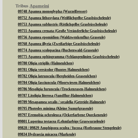
Tribus
Apameini
09748 Apamea monoglypha (Wurzelfresser)
09752 Apamea lithoxylaea (Weißlichgelbe Grasbüscheleule)
09753 Apamea sublustris (Rötlichgelbe Grasbüscheleule)
09755 Apamea crenata (Große Veränderliche Grasbüscheleule)
09756 Apamea epomidion (Waldzwenkenflur-Graseule)
09768 Apamea illyria (Zweifarbige Grasbüscheleule)
09774 Apamea scolopacina (Buchenwald-Graseule)
09775 Apamea ophiogramma (Schlangenlinien Grasbüscheleule)
09780 Oligia strigilis (Halmeulchen)
09781 Oligia versicolor (Buntes Halmeulchen)
09782 Oligia latruncula (Bergheiden-Graseulchen)
09784 Oligia fasciuncula (Moorwiesen-Halmeulchen)
09786 Mesoligia furuncula (Trockenrasen-Halmeulchen)
09787 Litoligia literosa (Sandflur-Halmeulchen)
09789 Mesapamea secalis / secalella (Getreide-Halmeule)
09795 Photedes minima (Kleine Sumpfgraseule)
09797 Eremobia ochroleuca (Ockerfarbene Queckeneule)
09801 Luperina testacea (Lehmfarbige Graswurzeleule)
09828 / 09829 Amphipoea oculea / fucosa (Rotbraune Stengeleule)
09834 Hydraecia micacea (Markeule)