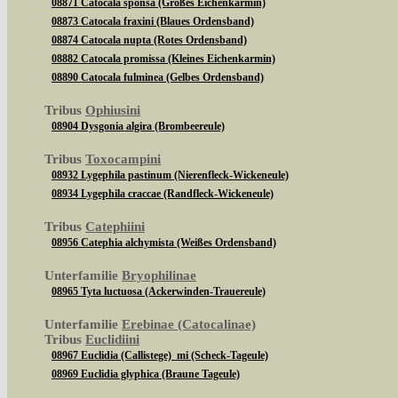
08871 Catocala sponsa (Großes Eichenkarmin)
08873 Catocala fraxini (Blaues Ordensband)
08874 Catocala nupta (Rotes Ordensband)
08882 Catocala promissa (Kleines Eichenkarmin)
08890 Catocala fulminea (Gelbes Ordensband)
Tribus
Ophiusini
08904 Dysgonia algira (Brombeereule)
Tribus
Toxocampini
08932 Lygephila pastinum (Nierenfleck-Wickeneule)
08934 Lygephila craccae (Randfleck-Wickeneule)
Tribus
Catephiini
08956 Catephia alchymista (Weißes Ordensband)
Unterfamilie
Bryophilinae
08965 Tyta luctuosa (Ackerwinden-Trauereule)
Unterfamilie
Erebinae (Catocalinae)
Tribus
Euclidiini
08967 Euclidia (Callistege) mi (Scheck-Tageule)
08969 Euclidia glyphica (Braune Tageule)