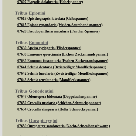
07607 Plagodis dolabraria (Hobelspanner)
Tribus
Epionini
07613 Opisthograptis luteolata (Gelbspanner)
07615 Epione repandaria (Weiden-Saumbandspanner)
07620 Pseudopanthera macularia (Panther-Spanner)
Tribus
Ennomini
07630 Apeira syringaria (Fliederspanner)
07633 Ennomos quercinaria (Eichen-Zackenrandspanner)
07635 Ennomos fuscantaria (Eschen-Zackenrandspanner)
07641 Selenia dentaria (Dreistreifiger Mondfleckspanner)
07642 Selenia lunularia (Zweistreifiger Mondfleckspanner)
07643 Selenia tetralunaria (Mondfleckspanner)
Tribus
Gonodontini
07647 Odontopera bidentata (Doppelzahnspanner)
07652 Crocallis tusciaria (Schlehen-Schmuckspanner)
07654 Crocallis elinguaria (Heller Schmuckspanner)
Tribus
Ourapterygini
07659 Ourapteryx sambucaria (Nacht-Schwalbenschwanz )