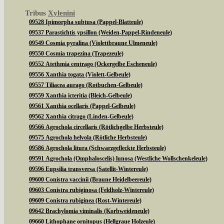
Tribus
Xylenini
09528 Ipimorpha subtusa (Pappel-Blatteule)
09537 Parastichtis ypsillon (Weiden-Pappel-Rindeneule)
09549 Cosmia pyralina (Violettbraune Ulmeneule)
09550 Cosmia trapezina (Trapezeule)
09552 Atethmia centrago (Ockergelbe Escheneule)
09556 Xanthia togata (Violett-Gelbeule)
09557 Tiliacea aurago (Rotbuchen-Gelbeule)
09559 Xanthia icteritia (Bleich-Gelbeule)
09561 Xanthia ocellaris (Pappel-Gelbeule)
09562 Xanthia citrago (Linden-Gelbeule)
09566 Agrochola circellaris (Rötlichgelbe Herbsteule)
09575 Agrochola helvola (Rötliche Herbsteule)
09586 Agrochola litura (Schwarzgefleckte Herbsteule)
09591 Agrochola (Omphaloscelis) lunosa (Westliche Wollschenkeleule)
09596 Eupsilia transversa (Satellit-Wintereule)
09600 Conistra vaccinii (Braune Heidelbeereule)
09603 Conistra rubiginosa (Feldholz-Wintereule)
09609 Conistra rubiginea (Rost-Wintereule)
09642 Brachylomia viminalis (Korbweideneule)
09660 Lithophane ornitopus (Hellgraue Holzeule)