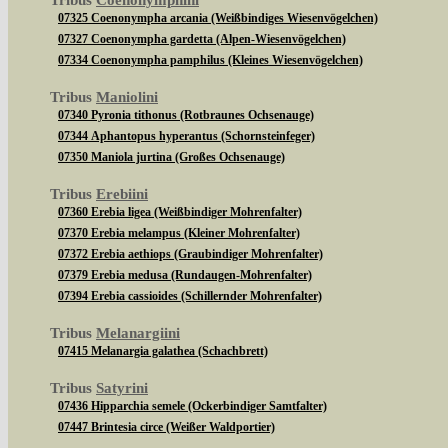
Tribus
Coenonymphini
07325 Coenonympha arcania (Weißbindiges Wiesenvögelchen)
07327 Coenonympha gardetta (Alpen-Wiesenvögelchen)
07334 Coenonympha pamphilus (Kleines Wiesenvögelchen)
Tribus
Maniolini
07340 Pyronia tithonus (Rotbraunes Ochsenauge)
07344 Aphantopus hyperantus (Schornsteinfeger)
07350 Maniola jurtina (Großes Ochsenauge)
Tribus
Erebiini
07360 Erebia ligea (Weißbindiger Mohrenfalter)
07370 Erebia melampus (Kleiner Mohrenfalter)
07372 Erebia aethiops (Graubindiger Mohrenfalter)
07379 Erebia medusa (Rundaugen-Mohrenfalter)
07394 Erebia cassioides (Schillernder Mohrenfalter)
Tribus
Melanargiini
07415 Melanargia galathea (Schachbrett)
Tribus
Satyrini
07436 Hipparchia semele (Ockerbindiger Samtfalter)
07447 Brintesia circe (Weißer Waldportier)