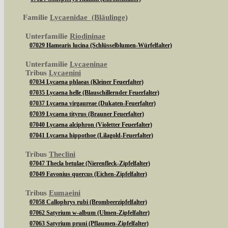
Familie
Lycaenidae (Bläulinge)
Unterfamilie
Riodininae
07029 Hamearis lucina (Schlüsselblumen-Würfelfalter)
Unterfamilie
Lycaeninae
Tribus
Lycaenini
07034 Lycaena phlaeas (Kleiner Feuerfalter)
07035 Lycaena helle (Blauschillernder Feuerfalter)
07037 Lycaena virgaureae (Dukaten-Feuerfalter)
07039 Lycaena tityrus (Brauner Feuerfalter)
07040 Lycaena alciphron (Violetter Feuerfalter)
07041 Lycaena hippothoe (Lilagold-Feuerfalter)
Tribus
Theclini
07047 Thecla betulae (Nierenfleck-Zipfelfalter)
07049 Favonius quercus (Eichen-Zipfelfalter)
Tribus
Eumaeini
07058 Callophrys rubi (Brombeerzipfelfalter)
07062 Satyrium w-album (Ulmen-Zipfelfalter)
07063 Satyrium pruni (Pflaumen-Zipfelfalter)