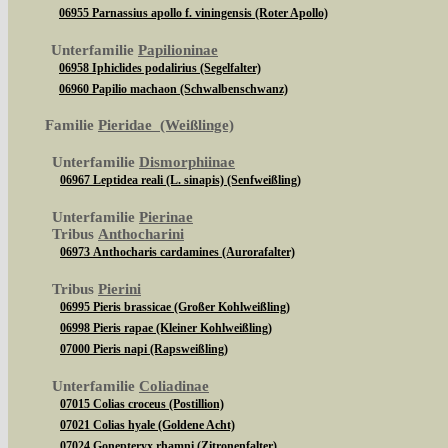
06955 Parnassius apollo f. viningensis (Roter Apollo)
Unterfamilie
Papilioninae
06958 Iphiclides podalirius (Segelfalter)
06960 Papilio machaon (Schwalbenschwanz)
Familie
Pieridae (Weißlinge)
Unterfamilie
Dismorphiinae
06967 Leptidea reali (L. sinapis) (Senfweißling)
Unterfamilie
Pierinae
Tribus
Anthocharini
06973 Anthocharis cardamines (Aurorafalter)
Tribus
Pierini
06995 Pieris brassicae (Großer Kohlweißling)
06998 Pieris rapae (Kleiner Kohlweißling)
07000 Pieris napi (Rapsweißling)
Unterfamilie
Coliadinae
07015 Colias croceus (Postillion)
07021 Colias hyale (Goldene Acht)
07024 Gonepteryx rhamni (Zitronenfalter)