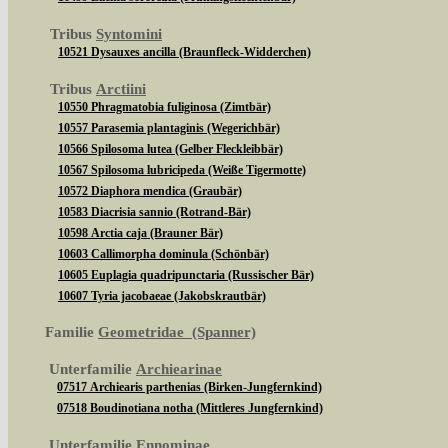
Tribus
Syntomini
10521 Dysauxes ancilla (Braunfleck-Widderchen)
Tribus
Arctiini
10550 Phragmatobia fuliginosa (Zimtbär)
10557 Parasemia plantaginis (Wegerichbär)
10566 Spilosoma lutea (Gelber Fleckleibbär)
10567 Spilosoma lubricipeda (Weiße Tigermotte)
10572 Diaphora mendica (Graubär)
10583 Diacrisia sannio (Rotrand-Bär)
10598 Arctia caja (Brauner Bär)
10603 Callimorpha dominula (Schönbär)
10605 Euplagia quadripunctaria (Russischer Bär)
10607 Tyria jacobaeae (Jakobskrautbär)
Familie
Geometridae (Spanner)
Unterfamilie
Archiearinae
07517 Archiearis parthenias (Birken-Jungfernkind)
07518 Boudinotiana notha (Mittleres Jungfernkind)
Unterfamilie
Ennominae