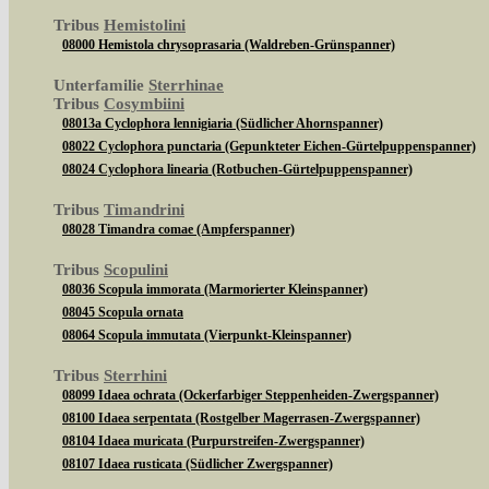
Tribus
Hemistolini
08000 Hemistola chrysoprasaria (Waldreben-Grünspanner)
Unterfamilie
Sterrhinae
Tribus
Cosymbiini
08013a Cyclophora lennigiaria (Südlicher Ahornspanner)
08022 Cyclophora punctaria (Gepunkteter Eichen-Gürtelpuppenspanner)
08024 Cyclophora linearia (Rotbuchen-Gürtelpuppenspanner)
Tribus
Timandrini
08028 Timandra comae (Ampferspanner)
Tribus
Scopulini
08036 Scopula immorata (Marmorierter Kleinspanner)
08045 Scopula ornata
08064 Scopula immutata (Vierpunkt-Kleinspanner)
Tribus
Sterrhini
08099 Idaea ochrata (Ockerfarbiger Steppenheiden-Zwergspanner)
08100 Idaea serpentata (Rostgelber Magerrasen-Zwergspanner)
08104 Idaea muricata (Purpurstreifen-Zwergspanner)
08107 Idaea rusticata (Südlicher Zwergspanner)