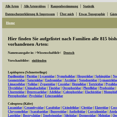
|
|
|
Alle Arten
Alle Artenvideos
Raupenbestimmung
Statistik
|
|
|
Datenschutzerklärung & Impressum
Über mich
Etwas Topographie
Gäst
Home
Hier finden Sie aufgelistet nach Familien alle 815 bi
vorhandenen Arten:
Namensausgabe in: >Wissenschaftlich<
Deutsch
Vorschaubilder:
einblenden
Lepidoptera (Schmetterlinge)
Papilionidae
|
Pieridae
|
Lycaenidae
|
Nymphalidae
|
Hesperiidae
|
Sphingidae
|
No
Geometridae
|
Saturniidae
|
Endromidae
|
Arctiidae
|
Notodontidae
|
Lymantriida
Limacodidae
|
Nolidae
|
Zygaenidae
|
Cossidae
|
Hepialidae
|
Tortricidae
|
Pyralida
Thyrididae
|
Chimabachidae
|
Tineidae
|
Oecophoridae
|
Plutellidae
|
Prodoxidae
|
Choreutidae
|
Depressariidae
|
Adelidae
|
Coleophoridae
|
Elachistidae
|
Momphid
Pterophoridae
|
Psychidae
|
Eriocraniidae
Coleoptera (Käfer)
Lucanidae
|
Cerambycidae
|
Carabidae
|
Cicindelidae
|
Cleridae
|
Elateridae
|
Cocc
Chrysomelidae
|
Scarabaeidae
|
Buprestidae
|
Anthribidae
|
Curculionidae
|
Attel
Lagriidae
|
Bostrychidae
|
Tenebrionidae
|
Silphidae
|
Dermestidae
|
Meloidae
|
Oe