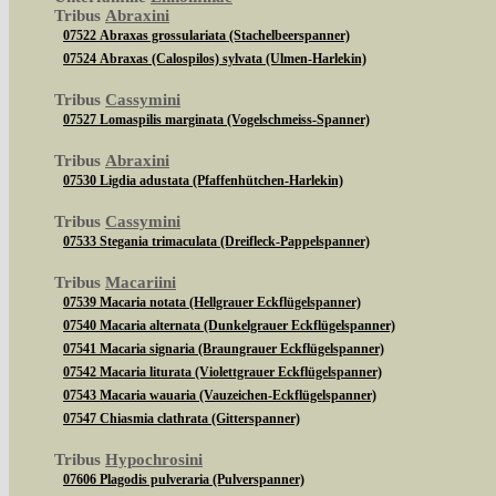
Tribus
Abraxini
07522 Abraxas grossulariata (Stachelbeerspanner)
07524 Abraxas (Calospilos) sylvata (Ulmen-Harlekin)
Tribus
Cassymini
07527 Lomaspilis marginata (Vogelschmeiss-Spanner)
Tribus
Abraxini
07530 Ligdia adustata (Pfaffenhütchen-Harlekin)
Tribus
Cassymini
07533 Stegania trimaculata (Dreifleck-Pappelspanner)
Tribus
Macariini
07539 Macaria notata (Hellgrauer Eckflügelspanner)
07540 Macaria alternata (Dunkelgrauer Eckflügelspanner)
07541 Macaria signaria (Braungrauer Eckflügelspanner)
07542 Macaria liturata (Violettgrauer Eckflügelspanner)
07543 Macaria wauaria (Vauzeichen-Eckflügelspanner)
07547 Chiasmia clathrata (Gitterspanner)
Tribus
Hypochrosini
07606 Plagodis pulveraria (Pulverspanner)