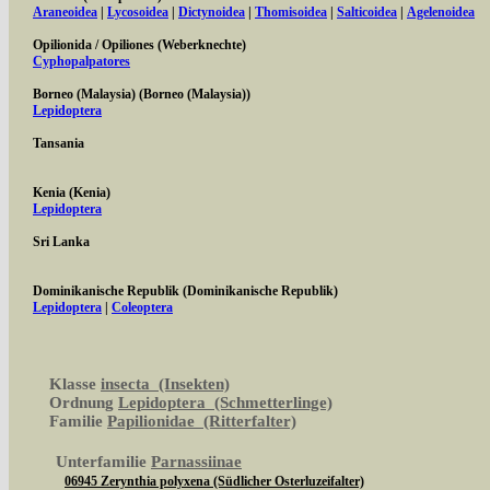
Araneoidea
|
Lycosoidea
|
Dictynoidea
|
Thomisoidea
|
Salticoidea
|
Agelenoidea
Opilionida / Opiliones (Weberknechte)
Cyphopalpatores
Borneo (Malaysia) (Borneo (Malaysia))
Lepidoptera
Tansania
Kenia (Kenia)
Lepidoptera
Sri Lanka
Dominikanische Republik (Dominikanische Republik)
Lepidoptera
|
Coleoptera
Klasse
insecta (Insekten)
Ordnung
Lepidoptera (Schmetterlinge)
Familie
Papilionidae (Ritterfalter)
Unterfamilie
Parnassiinae
06945 Zerynthia polyxena (Südlicher Osterluzeifalter)