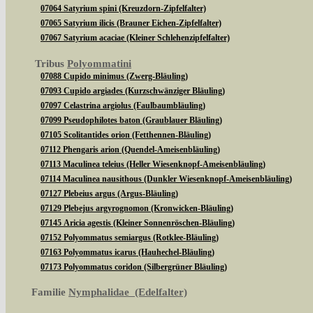
07064 Satyrium spini (Kreuzdorn-Zipfelfalter)
07065 Satyrium ilicis (Brauner Eichen-Zipfelfalter)
07067 Satyrium acaciae (Kleiner Schlehenzipfelfalter)
Tribus
Polyommatini
07088 Cupido minimus (Zwerg-Bläuling)
07093 Cupido argiades (Kurzschwänziger Bläuling)
07097 Celastrina argiolus (Faulbaumbläuling)
07099 Pseudophilotes baton (Graublauer Bläuling)
07105 Scolitantides orion (Fetthennen-Bläuling)
07112 Phengaris arion (Quendel-Ameisenbläuling)
07113 Maculinea teleius (Heller Wiesenknopf-Ameisenbläuling)
07114 Maculinea nausithous (Dunkler Wiesenknopf-Ameisenbläuling)
07127 Plebeius argus (Argus-Bläuling)
07129 Plebejus argyrognomon (Kronwicken-Bläuling)
07145 Aricia agestis (Kleiner Sonnenröschen-Bläuling)
07152 Polyommatus semiargus (Rotklee-Bläuling)
07163 Polyommatus icarus (Hauhechel-Bläuling)
07173 Polyommatus coridon (Silbergrüner Bläuling)
Familie
Nymphalidae (Edelfalter)