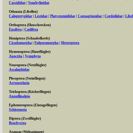
Cassididae
|
Staphylinidae
Odonata (Libellen)
Calopterygidae
|
Lestidae
|
Platycnemididae
|
Coenagrionidae
|
Corduliidae
|
Libel
Orthoptera (Heuschrecken)
Ensifera
|
Caelifera
Hemiptera (Schnabelkerfe)
Cicadomorpha
|
Fulgoromorpha
|
Heteroptera
Hymenoptera (Hautflügler)
Apocrita
|
Symphyta
Neuroptera (Netzflügler)
Ascalaphidae
Plecoptera (Steinfliegen)
Arctoperlaria
Trichoptera (Köcherfliegen)
Annullipalpia
Ephemeroptera (Eintagsfliegen)
Schistonota
Diptera (Zweiflügler)
Brachycera
Araneae (Webspinnen)