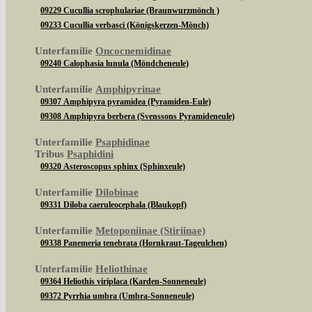
09229 Cucullia scrophulariae (Braunwurzmönch )
09233 Cucullia verbasci (Königskerzen-Mönch)
Unterfamilie
Oncocnemidinae
09240 Calophasia lunula (Möndcheneule)
Unterfamilie
Amphipyrinae
09307 Amphipyra pyramidea (Pyramiden-Eule)
09308 Amphipyra berbera (Svenssons Pyramideneule)
Unterfamilie
Psaphidinae
Tribus
Psaphidini
09320 Asteroscopus sphinx (Sphinxeule)
Unterfamilie
Dilobinae
09331 Diloba caeruleocephala (Blaukopf)
Unterfamilie
Metoponiinae (Stiriinae)
09338 Panemeria tenebrata (Hornkraut-Tageulchen)
Unterfamilie
Heliothinae
09364 Heliothis viriplaca (Karden-Sonneneule)
09372 Pyrrhia umbra (Umbra-Sonneneule)