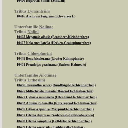
10406 Euproctis similis (Schwan)
Tribus
Lymantriini
10416 Arctornis l-nigrum (Schwarzes L)
Unterfamilie
Nolinae
Tribus
Nolini
10425 Meganola albula (Brombeer-Kleinbärchen)
10427 Nola cucullatella (Hecken-Grauspinnerchen)
Tribus
Chloephorini
10449 Bena bicolorana (Großer Kahnspinner)
10451 Pseudoips prasinana (Buchen-Kahneule)
Unterfamilie
Arctiinae
Tribus
Lithosiini
10466 Thumatha senex (Rundflügel-Flechtenbärchen)
10475 Miltochrista miniata (Rosen-Flechtenbärchen)
10477 Cybosia mesomella (Elfenbein-Flechtenbärchen)
10483 Atolmis rubricollis (Rotkragen-Flechtenbärchen)
10485 Lithosia quadra (Vierpunkt-Flechtenbärchen)
10487 Eilema depressa (Nadelwald-Flechtenbärchen)
10490 Eilema complana (Gelbleib-Flechtenbärchen)
10499 Eilema sororcula (Frühlingsflechtenbär)