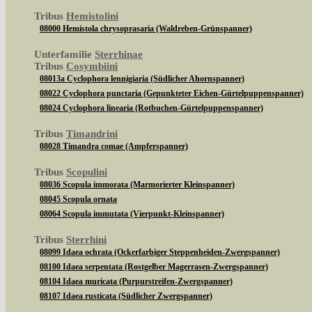
Tribus
Hemistolini
08000 Hemistola chrysoprasaria (Waldreben-Grünspanner)
Unterfamilie
Sterrhinae
Tribus
Cosymbiini
08013a Cyclophora lennigiaria (Südlicher Ahornspanner)
08022 Cyclophora punctaria (Gepunkteter Eichen-Gürtelpuppenspanner)
08024 Cyclophora linearia (Rotbuchen-Gürtelpuppenspanner)
Tribus
Timandrini
08028 Timandra comae (Ampferspanner)
Tribus
Scopulini
08036 Scopula immorata (Marmorierter Kleinspanner)
08045 Scopula ornata
08064 Scopula immutata (Vierpunkt-Kleinspanner)
Tribus
Sterrhini
08099 Idaea ochrata (Ockerfarbiger Steppenheiden-Zwergspanner)
08100 Idaea serpentata (Rostgelber Magerrasen-Zwergspanner)
08104 Idaea muricata (Purpurstreifen-Zwergspanner)
08107 Idaea rusticata (Südlicher Zwergspanner)