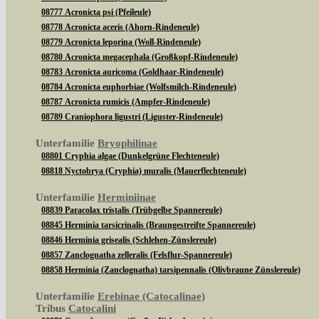
08777 Acronicta psi (Pfeileule)
08778 Acronicta aceris (Ahorn-Rindeneule)
08779 Acronicta leporina (Woll-Rindeneule)
08780 Acronicta megacephala (Großkopf-Rindeneule)
08783 Acronicta auricoma (Goldhaar-Rindeneule)
08784 Acronicta euphorbiae (Wolfsmilch-Rindeneule)
08787 Acronicta rumicis (Ampfer-Rindeneule)
08789 Craniophora ligustri (Liguster-Rindeneule)
Unterfamilie
Bryophilinae
08801 Cryphia algae (Dunkelgrüne Flechteneule)
08818 Nyctobrya (Cryphia) muralis (Mauerflechteneule)
Unterfamilie
Herminiinae
08839 Paracolax tristalis (Trübgelbe Spannereule)
08845 Herminia tarsicrinalis (Braungestreifte Spannereule)
08846 Herminia grisealis (Schlehen-Zünslereule)
08857 Zanclognatha zelleralis (Felsflur-Spannereule)
08858 Herminia (Zanclognatha) tarsipennalis (Olivbraune Zünslereule)
Unterfamilie
Erebinae (Catocalinae)
Tribus
Catocalini