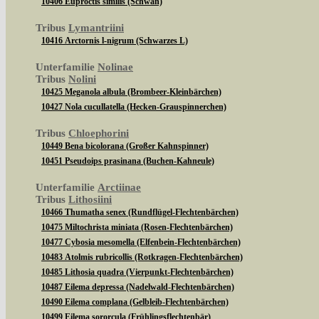
10406 Euproctis similis (Schwan)
Tribus
Lymantriini
10416 Arctornis l-nigrum (Schwarzes L)
Unterfamilie
Nolinae
Tribus
Nolini
10425 Meganola albula (Brombeer-Kleinbärchen)
10427 Nola cucullatella (Hecken-Grauspinnerchen)
Tribus
Chloephorini
10449 Bena bicolorana (Großer Kahnspinner)
10451 Pseudoips prasinana (Buchen-Kahneule)
Unterfamilie
Arctiinae
Tribus
Lithosiini
10466 Thumatha senex (Rundflügel-Flechtenbärchen)
10475 Miltochrista miniata (Rosen-Flechtenbärchen)
10477 Cybosia mesomella (Elfenbein-Flechtenbärchen)
10483 Atolmis rubricollis (Rotkragen-Flechtenbärchen)
10485 Lithosia quadra (Vierpunkt-Flechtenbärchen)
10487 Eilema depressa (Nadelwald-Flechtenbärchen)
10490 Eilema complana (Gelbleib-Flechtenbärchen)
10499 Eilema sororcula (Frühlingsflechtenbär)