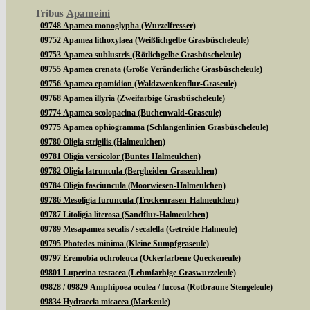
Tribus
Apameini
09748 Apamea monoglypha (Wurzelfresser)
09752 Apamea lithoxylaea (Weißlichgelbe Grasbüscheleule)
09753 Apamea sublustris (Rötlichgelbe Grasbüscheleule)
09755 Apamea crenata (Große Veränderliche Grasbüscheleule)
09756 Apamea epomidion (Waldzwenkenflur-Graseule)
09768 Apamea illyria (Zweifarbige Grasbüscheleule)
09774 Apamea scolopacina (Buchenwald-Graseule)
09775 Apamea ophiogramma (Schlangenlinien Grasbüscheleule)
09780 Oligia strigilis (Halmeulchen)
09781 Oligia versicolor (Buntes Halmeulchen)
09782 Oligia latruncula (Bergheiden-Graseulchen)
09784 Oligia fasciuncula (Moorwiesen-Halmeulchen)
09786 Mesoligia furuncula (Trockenrasen-Halmeulchen)
09787 Litoligia literosa (Sandflur-Halmeulchen)
09789 Mesapamea secalis / secalella (Getreide-Halmeule)
09795 Photedes minima (Kleine Sumpfgraseule)
09797 Eremobia ochroleuca (Ockerfarbene Queckeneule)
09801 Luperina testacea (Lehmfarbige Graswurzeleule)
09828 / 09829 Amphipoea oculea / fucosa (Rotbraune Stengeleule)
09834 Hydraecia micacea (Markeule)