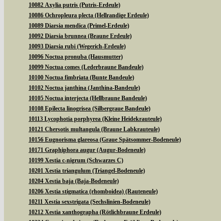
10082 Axylia putris (Putris-Erdeule)
10086 Ochropleura plecta (Hellrandige Erdeule)
10089 Diarsia mendica (Primel-Erdeule)
10092 Diarsia brunnea (Braune Erdeule)
10093 Diarsia rubi (Wegerich-Erdeule)
10096 Noctua pronuba (Hausmutter)
10099 Noctua comes (Lederbraune Bandeule)
10100 Noctua fimbriata (Bunte Bandeule)
10102 Noctua janthina (Janthina-Bandeule)
10105 Noctua interjecta (Hellbraune Bandeule)
10108 Epilecta linogrisea (Silbergraue Bandeule)
10113 Lycophotia porphyrea (Kleine Heidekrauteule)
10121 Chersotis multangula (Braune Labkrauteule)
10156 Eugnorisma glareosa (Graue Spätsommer-Bodeneule)
10171 Graphiphora augur (Augur-Bodeneule)
10199 Xestia c-nigrum (Schwarzes C)
10201 Xestia triangulum (Triangel-Bodeneule)
10204 Xestia baja (Baja-Bodeneule)
10206 Xestia stigmatica (rhomboidea) (Rauteneule)
10211 Xestia sexstrigata (Sechslinien-Bodeneule)
10212 Xestia xanthographa (Rötlichbraune Erdeule)