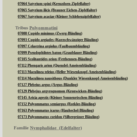
07064 Satyrium spini (Kreuzdorn-Zipfelfalter)
07065 Satyrium ilicis (Brauner Eichen-Zipfelfalter)
07067 Satyrium acaciae (Kleiner Schlehenzipfelfalter)
Tribus
Polyommatini
07088 Cupido minimus (Zwerg-Bläuling)
07093 Cupido argiades (Kurzschwänziger Bläuling)
07097 Celastrina argiolus (Faulbaumbläuling)
07099 Pseudophilotes baton (Graublauer Bläuling)
07105 Scolitantides orion (Fetthennen-Bläuling)
07112 Phengaris arion (Quendel-Ameisenbläuling)
07113 Maculinea teleius (Heller Wiesenknopf-Ameisenbläuling)
07114 Maculinea nausithous (Dunkler Wiesenknopf-Ameisenbläuling)
07127 Plebeius argus (Argus-Bläuling)
07129 Plebejus argyrognomon (Kronwicken-Bläuling)
07145 Aricia agestis (Kleiner Sonnenröschen-Bläuling)
07152 Polyommatus semiargus (Rotklee-Bläuling)
07163 Polyommatus icarus (Hauhechel-Bläuling)
07173 Polyommatus coridon (Silbergrüner Bläuling)
Familie
Nymphalidae (Edelfalter)