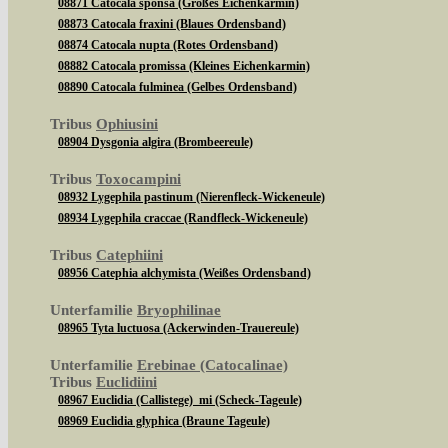
08871 Catocala sponsa (Großes Eichenkarmin)
08873 Catocala fraxini (Blaues Ordensband)
08874 Catocala nupta (Rotes Ordensband)
08882 Catocala promissa (Kleines Eichenkarmin)
08890 Catocala fulminea (Gelbes Ordensband)
Tribus
Ophiusini
08904 Dysgonia algira (Brombeereule)
Tribus
Toxocampini
08932 Lygephila pastinum (Nierenfleck-Wickeneule)
08934 Lygephila craccae (Randfleck-Wickeneule)
Tribus
Catephiini
08956 Catephia alchymista (Weißes Ordensband)
Unterfamilie
Bryophilinae
08965 Tyta luctuosa (Ackerwinden-Trauereule)
Unterfamilie
Erebinae (Catocalinae)
Tribus
Euclidiini
08967 Euclidia (Callistege) mi (Scheck-Tageule)
08969 Euclidia glyphica (Braune Tageule)