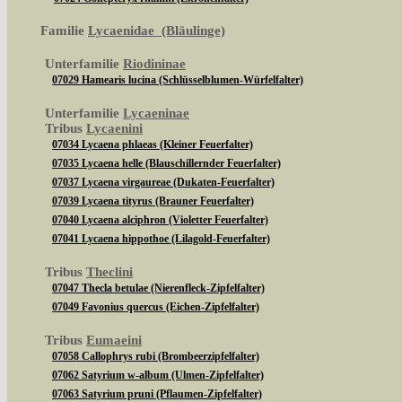
Familie
Lycaenidae (Bläulinge)
Unterfamilie
Riodininae
07029 Hamearis lucina (Schlüsselblumen-Würfelfalter)
Unterfamilie
Lycaeninae
Tribus
Lycaenini
07034 Lycaena phlaeas (Kleiner Feuerfalter)
07035 Lycaena helle (Blauschillernder Feuerfalter)
07037 Lycaena virgaureae (Dukaten-Feuerfalter)
07039 Lycaena tityrus (Brauner Feuerfalter)
07040 Lycaena alciphron (Violetter Feuerfalter)
07041 Lycaena hippothoe (Lilagold-Feuerfalter)
Tribus
Theclini
07047 Thecla betulae (Nierenfleck-Zipfelfalter)
07049 Favonius quercus (Eichen-Zipfelfalter)
Tribus
Eumaeini
07058 Callophrys rubi (Brombeerzipfelfalter)
07062 Satyrium w-album (Ulmen-Zipfelfalter)
07063 Satyrium pruni (Pflaumen-Zipfelfalter)