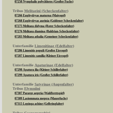
07258 Nymphalis polychloros (Großer Fuchs)
Tribus
Melitaeini (Scheckenfalter)
07266 Euphydryas maturna (Maivogel)
07268 Euphydryas aurinia (Goldener Scheckenfalter)
07275 Melitaea didyma (Roter Scheckenfalter)
07276 Melitaea diamina (Baldrian-Scheckenfalter)
07283 Melitaea athalia (Gemeiner Scheckenfalter)
Unterfamilie
Limenitinae (Edelfalter)
07286 Limenitis populi (Großer Eisvogel)
07287 Limenitis camilla (Kleiner Eisvogel)
Unterfamilie
Apaturinae (Edelfalter)
07298 Apatura ilia (Kleiner Schillerfalter)
07299 Apatura iris (Großer Schillerfalter)
Unterfamilie
Satyrinae (Augenfalter)
Tribus
Elymniini
07307 Pararge aegeria (Waldbrettspiel)
07309 Lasiommata megera (Mauerfuchs)
07315 Lopinga achine (Gelbringfalter)