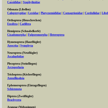
Cassididae
|
Staphylinidae
Odonata (Libellen)
Calopterygidae
|
Lestidae
|
Platycnemididae
|
Coenagrionidae
|
Corduliidae
|
Libel
Orthoptera (Heuschrecken)
Ensifera
|
Caelifera
Hemiptera (Schnabelkerfe)
Cicadomorpha
|
Fulgoromorpha
|
Heteroptera
Hymenoptera (Hautflügler)
Apocrita
|
Symphyta
Neuroptera (Netzflügler)
Ascalaphidae
Plecoptera (Steinfliegen)
Arctoperlaria
Trichoptera (Köcherfliegen)
Annullipalpia
Ephemeroptera (Eintagsfliegen)
Schistonota
Diptera (Zweiflügler)
Brachycera
Araneae (Webspinnen)