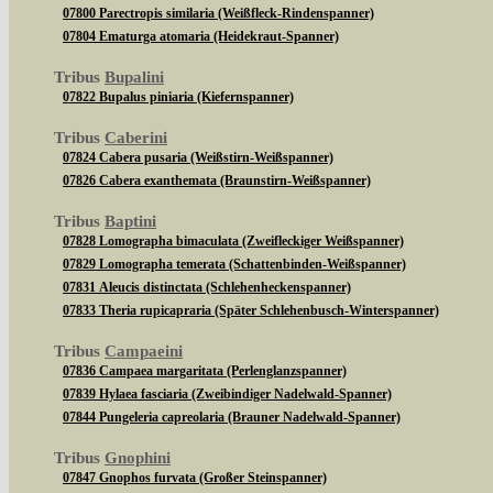
07800 Parectropis similaria (Weißfleck-Rindenspanner)
07804 Ematurga atomaria (Heidekraut-Spanner)
Tribus
Bupalini
07822 Bupalus piniaria (Kiefernspanner)
Tribus
Caberini
07824 Cabera pusaria (Weißstirn-Weißspanner)
07826 Cabera exanthemata (Braunstirn-Weißspanner)
Tribus
Baptini
07828 Lomographa bimaculata (Zweifleckiger Weißspanner)
07829 Lomographa temerata (Schattenbinden-Weißspanner)
07831 Aleucis distinctata (Schlehenheckenspanner)
07833 Theria rupicapraria (Später Schlehenbusch-Winterspanner)
Tribus
Campaeini
07836 Campaea margaritata (Perlenglanzspanner)
07839 Hylaea fasciaria (Zweibindiger Nadelwald-Spanner)
07844 Pungeleria capreolaria (Brauner Nadelwald-Spanner)
Tribus
Gnophini
07847 Gnophos furvata (Großer Steinspanner)