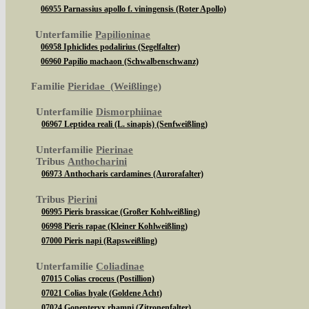
06955 Parnassius apollo f. viningensis (Roter Apollo)
Unterfamilie
Papilioninae
06958 Iphiclides podalirius (Segelfalter)
06960 Papilio machaon (Schwalbenschwanz)
Familie
Pieridae (Weißlinge)
Unterfamilie
Dismorphiinae
06967 Leptidea reali (L. sinapis) (Senfweißling)
Unterfamilie
Pierinae
Tribus
Anthocharini
06973 Anthocharis cardamines (Aurorafalter)
Tribus
Pierini
06995 Pieris brassicae (Großer Kohlweißling)
06998 Pieris rapae (Kleiner Kohlweißling)
07000 Pieris napi (Rapsweißling)
Unterfamilie
Coliadinae
07015 Colias croceus (Postillion)
07021 Colias hyale (Goldene Acht)
07024 Gonepteryx rhamni (Zitronenfalter)