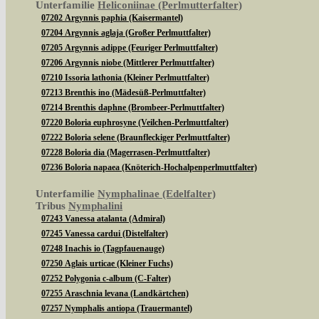
Unterfamilie
Heliconiinae (Perlmutterfalter)
07202 Argynnis paphia (Kaisermantel)
07204 Argynnis aglaja (Großer Perlmuttfalter)
07205 Argynnis adippe (Feuriger Perlmuttfalter)
07206 Argynnis niobe (Mittlerer Perlmuttfalter)
07210 Issoria lathonia (Kleiner Perlmuttfalter)
07213 Brenthis ino (Mädesüß-Perlmuttfalter)
07214 Brenthis daphne (Brombeer-Perlmuttfalter)
07220 Boloria euphrosyne (Veilchen-Perlmuttfalter)
07222 Boloria selene (Braunfleckiger Perlmuttfalter)
07228 Boloria dia (Magerrasen-Perlmuttfalter)
07236 Boloria napaea (Knöterich-Hochalpenperlmuttfalter)
Unterfamilie
Nymphalinae (Edelfalter)
Tribus
Nymphalini
07243 Vanessa atalanta (Admiral)
07245 Vanessa cardui (Distelfalter)
07248 Inachis io (Tagpfauenauge)
07250 Aglais urticae (Kleiner Fuchs)
07252 Polygonia c-album (C-Falter)
07255 Araschnia levana (Landkärtchen)
07257 Nymphalis antiopa (Trauermantel)