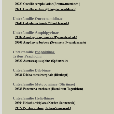
09229 Cucullia scrophulariae (Braunwurzmönch )
09233 Cucullia verbasci (Königskerzen-Mönch)
Unterfamilie
Oncocnemidinae
09240 Calophasia lunula (Möndcheneule)
Unterfamilie
Amphipyrinae
09307 Amphipyra pyramidea (Pyramiden-Eule)
09308 Amphipyra berbera (Svenssons Pyramideneule)
Unterfamilie
Psaphidinae
Tribus
Psaphidini
09320 Asteroscopus sphinx (Sphinxeule)
Unterfamilie
Dilobinae
09331 Diloba caeruleocephala (Blaukopf)
Unterfamilie
Metoponiinae (Stiriinae)
09338 Panemeria tenebrata (Hornkraut-Tageulchen)
Unterfamilie
Heliothinae
09364 Heliothis viriplaca (Karden-Sonneneule)
09372 Pyrrhia umbra (Umbra-Sonneneule)