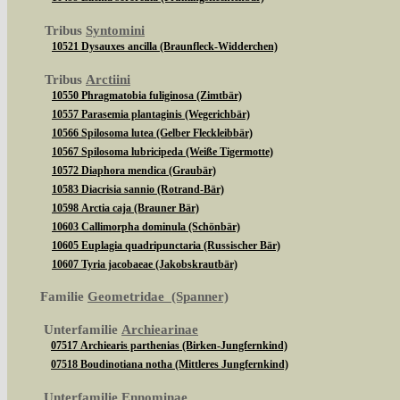
Tribus
Syntomini
10521 Dysauxes ancilla (Braunfleck-Widderchen)
Tribus
Arctiini
10550 Phragmatobia fuliginosa (Zimtbär)
10557 Parasemia plantaginis (Wegerichbär)
10566 Spilosoma lutea (Gelber Fleckleibbär)
10567 Spilosoma lubricipeda (Weiße Tigermotte)
10572 Diaphora mendica (Graubär)
10583 Diacrisia sannio (Rotrand-Bär)
10598 Arctia caja (Brauner Bär)
10603 Callimorpha dominula (Schönbär)
10605 Euplagia quadripunctaria (Russischer Bär)
10607 Tyria jacobaeae (Jakobskrautbär)
Familie
Geometridae (Spanner)
Unterfamilie
Archiearinae
07517 Archiearis parthenias (Birken-Jungfernkind)
07518 Boudinotiana notha (Mittleres Jungfernkind)
Unterfamilie
Ennominae