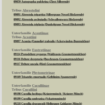
09059 Autographa pulchrina (Ziest-Silbereule)
Tribus
Abrostolini
09091 Abrostola tripartita (Silbergraue Nessel-Höckereule)
09092 Abrostola asclepiadis (Schwalbenwurz-Höckereule)
09093 Abrostola triplasia (Dunkelgraue Nessel-Höckereule)
Unterfamilie
Acontiinae
Tribus
Acontiini
09097 Acontia (Emmelia) trabealis (Ackerwinden-Bunteulchen)
Unterfamilie
Eustrotiinae
09114 Protodeltote pygarga (Waldrasen-Grasmotteneulchen)
09116 Deltote deceptoria (Buschrasen-Grasmotteneulchen)
09117 Deltote uncula (Ried-Grasmotteneulchen)
Unterfamilie
Phytometrinae
09169 Trisateles emortualis (Gelblinien-Spannereule)
Unterfamilie
Cuculliinae
Tribus
Cuculliini
09198 Cucullia lucifuga (Kräutermönch / Kräuter-Mönch)
09199 Cucullia umbratica (Schattenmönch)
09218 Cucullia dracunculi (Hellgrauer Goldaster-Mönch)