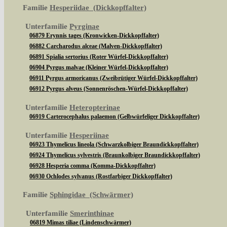
Familie
Hesperiidae (Dickkopffalter)
Unterfamilie
Pyrginae
06879 Erynnis tages (Kronwicken-Dickkopffalter)
06882 Carcharodus alceae (Malven-Dickkopffalter)
06891 Spialia sertorius (Roter Würfel-Dickkopffalter)
06904 Pyrgus malvae (Kleiner Würfel-Dickkopffalter)
06911 Pyrgus armoricanus (Zweibrütiger Würfel-Dickkopffalter)
06912 Pyrgus alveus (Sonnenröschen-Würfel-Dickkopffalter)
Unterfamilie
Heteropterinae
06919 Carterocephalus palaemon (Gelbwürfeliger Dickkopffalter)
Unterfamilie
Hesperiinae
06923 Thymelicus lineola (Schwarzkolbiger Braundickkopffalter)
06924 Thymelicus sylvestris (Braunkolbiger Braundickkopffalter)
06928 Hesperia comma (Komma-Dickkopffalter)
06930 Ochlodes sylvanus (Rostfarbiger Dickkopffalter)
Familie
Sphingidae (Schwärmer)
Unterfamilie
Smerinthinae
06819 Mimas tiliae (Lindenschwärmer)