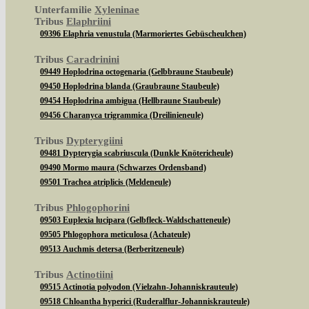
Unterfamilie
Xyleninae
Tribus
Elaphriini
09396 Elaphria venustula (Marmoriertes Gebüscheulchen)
Tribus
Caradrinini
09449 Hoplodrina octogenaria (Gelbbraune Staubeule)
09450 Hoplodrina blanda (Graubraune Staubeule)
09454 Hoplodrina ambigua (Hellbraune Staubeule)
09456 Charanyca trigrammica (Dreilinieneule)
Tribus
Dypterygiini
09481 Dypterygia scabriuscula (Dunkle Knötericheule)
09490 Mormo maura (Schwarzes Ordensband)
09501 Trachea atriplicis (Meldeneule)
Tribus
Phlogophorini
09503 Euplexia lucipara (Gelbfleck-Waldschatteneule)
09505 Phlogophora meticulosa (Achateule)
09513 Auchmis detersa (Berberitzeneule)
Tribus
Actinotiini
09515 Actinotia polyodon (Vielzahn-Johanniskrauteule)
09518 Chloantha hyperici (Ruderalflur-Johanniskrauteule)