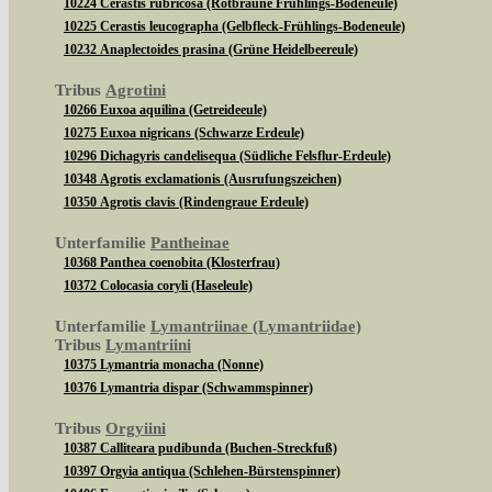
10224 Cerastis rubricosa (Rotbraune Frühlings-Bodeneule)
10225 Cerastis leucographa (Gelbfleck-Frühlings-Bodeneule)
10232 Anaplectoides prasina (Grüne Heidelbeereule)
Tribus
Agrotini
10266 Euxoa aquilina (Getreideeule)
10275 Euxoa nigricans (Schwarze Erdeule)
10296 Dichagyris candelisequa (Südliche Felsflur-Erdeule)
10348 Agrotis exclamationis (Ausrufungszeichen)
10350 Agrotis clavis (Rindengraue Erdeule)
Unterfamilie
Pantheinae
10368 Panthea coenobita (Klosterfrau)
10372 Colocasia coryli (Haseleule)
Unterfamilie
Lymantriinae (Lymantriidae)
Tribus
Lymantriini
10375 Lymantria monacha (Nonne)
10376 Lymantria dispar (Schwammspinner)
Tribus
Orgyiini
10387 Calliteara pudibunda (Buchen-Streckfuß)
10397 Orgyia antiqua (Schlehen-Bürstenspinner)