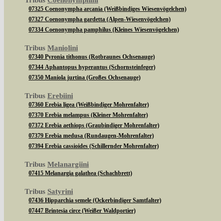
Tribus
Coenonymphini
07325 Coenonympha arcania (Weißbindiges Wiesenvögelchen)
07327 Coenonympha gardetta (Alpen-Wiesenvögelchen)
07334 Coenonympha pamphilus (Kleines Wiesenvögelchen)
Tribus
Maniolini
07340 Pyronia tithonus (Rotbraunes Ochsenauge)
07344 Aphantopus hyperantus (Schornsteinfeger)
07350 Maniola jurtina (Großes Ochsenauge)
Tribus
Erebiini
07360 Erebia ligea (Weißbindiger Mohrenfalter)
07370 Erebia melampus (Kleiner Mohrenfalter)
07372 Erebia aethiops (Graubindiger Mohrenfalter)
07379 Erebia medusa (Rundaugen-Mohrenfalter)
07394 Erebia cassioides (Schillernder Mohrenfalter)
Tribus
Melanargiini
07415 Melanargia galathea (Schachbrett)
Tribus
Satyrini
07436 Hipparchia semele (Ockerbindiger Samtfalter)
07447 Brintesia circe (Weißer Waldportier)