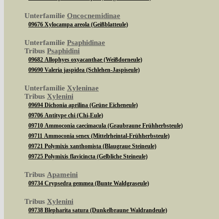
Unterfamilie
Oncocnemidinae
09676 Xylocampa areola (Geißblatteule)
Unterfamilie
Psaphidinae
Tribus
Psaphidini
09682 Allophyes oxyacanthae (Weißdorneule)
09690 Valeria jaspidea (Schlehen-Jaspiseule)
Unterfamilie
Xyleninae
Tribus
Xylenini
09694 Dichonia aprilina (Grüne Eicheneule)
09706 Antitype chi (Chi-Eule)
09710 Ammoconia caecimacula (Graubraune Frühherbsteule)
09711 Ammoconia senex (Mittelrheintal-Frühherbsteule)
09721 Polymixis xanthomista (Blaugraue Steineule)
09725 Polymixis flavicincta (Gelbliche Steineule)
Tribus
Apameini
09734 Crypsedra gemmea (Bunte Waldgraseule)
Tribus
Xylenini
09738 Blepharita satura (Dunkelbraune Waldrandeule)