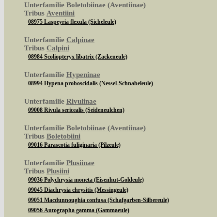
Unterfamilie
Boletobiinae (Aventiinae)
Tribus
Aventiini
08975 Laspeyria flexula (Sicheleule)
Unterfamilie
Calpinae
Tribus
Calpini
08984 Scoliopteryx libatrix (Zackeneule)
Unterfamilie
Hypeninae
08994 Hypena proboscidalis (Nessel-Schnabeleule)
Unterfamilie
Rivulinae
09008 Rivula sericealis (Seideneulchen)
Unterfamilie
Boletobiinae (Aventiinae)
Tribus
Boletobiini
09016 Parascotia fuliginaria (Pilzeule)
Unterfamilie
Plusiinae
Tribus
Plusiini
09036 Polychrysia moneta (Eisenhut-Goldeule)
09045 Diachrysia chrysitis (Messingeule)
09051 Macdunnoughia confusa (Schafgarben-Silbereule)
09056 Autographa gamma (Gammaeule)