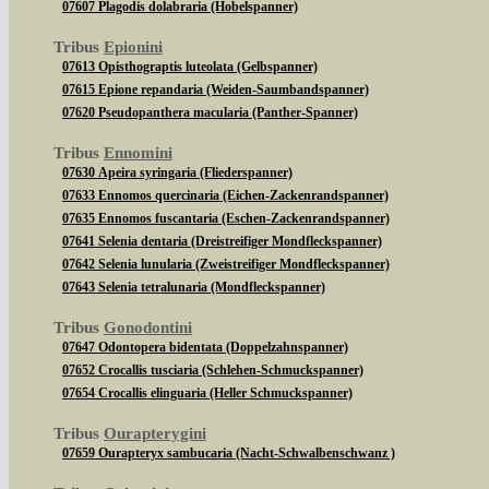
07607 Plagodis dolabraria (Hobelspanner)
Tribus
Epionini
07613 Opisthograptis luteolata (Gelbspanner)
07615 Epione repandaria (Weiden-Saumbandspanner)
07620 Pseudopanthera macularia (Panther-Spanner)
Tribus
Ennomini
07630 Apeira syringaria (Fliederspanner)
07633 Ennomos quercinaria (Eichen-Zackenrandspanner)
07635 Ennomos fuscantaria (Eschen-Zackenrandspanner)
07641 Selenia dentaria (Dreistreifiger Mondfleckspanner)
07642 Selenia lunularia (Zweistreifiger Mondfleckspanner)
07643 Selenia tetralunaria (Mondfleckspanner)
Tribus
Gonodontini
07647 Odontopera bidentata (Doppelzahnspanner)
07652 Crocallis tusciaria (Schlehen-Schmuckspanner)
07654 Crocallis elinguaria (Heller Schmuckspanner)
Tribus
Ourapterygini
07659 Ourapteryx sambucaria (Nacht-Schwalbenschwanz )