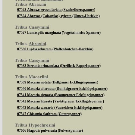
Tribus
Abraxini
07522 Abraxas grossulariata (Stachelbeerspanner)
07524 Abraxas (Calospilos) sylvata (Ulmen-Harlekin)
Tribus
Cassymini
07527 Lomaspilis marginata (Vogelschmeiss-Spanner)
Tribus
Abraxini
07530 Ligdia adustata (Pfaffenhütchen-Harlekin)
Tribus
Cassymini
07533 Stegania trimaculata (Dreifleck-Pappelspanner)
Tribus
Macariini
07539 Macaria notata (Hellgrauer Eckflügelspanner)
07540 Macaria alternata (Dunkelgrauer Eckflügelspanner)
07541 Macaria signaria (Braungrauer Eckflügelspanner)
07542 Macaria liturata (Violettgrauer Eckflügelspanner)
07543 Macaria wauaria (Vauzeichen-Eckflügelspanner)
07547 Chiasmia clathrata (Gitterspanner)
Tribus
Hypochrosini
07606 Plagodis pulveraria (Pulverspanner)