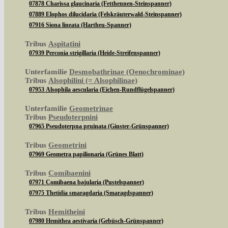
07878 Charissa glaucinaria (Fetthennen-Steinspanner)
07889 Elophos dilucidaria (Felskräuterwald-Steinspanner)
07916 Siona lineata (Hartheu-Spanner)
Tribus
Aspitatini
07939 Perconia strigillaria (Heide-Streifenspanner)
Unterfamilie
Desmobathrinae (Oenochrominae)
Tribus
Alsophilini (= Alsophilinae)
07953 Alsophila aescularia (Eichen-Rundflügelspanner)
Unterfamilie
Geometrinae
Tribus
Pseudoterpnini
07965 Pseudoterpna pruinata (Ginster-Grünspanner)
Tribus
Geometrini
07969 Geometra papilionaria (Grünes Blatt)
Tribus
Comibaenini
07971 Comibaena bajularia (Pustelspanner)
07975 Thetidia smaragdaria (Smaragdspanner)
Tribus
Hemitheini
07980 Hemithea aestivaria (Gebüsch-Grünspanner)