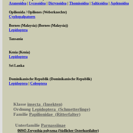
Araneoidea
|
Lycosoidea
|
Dictynoidea
|
Thomisoidea
|
Salticoidea
|
Agelenoidea
Opilionida / Opiliones (Weberknechte)
Cyphopalpatores
Borneo (Malaysia) (Borneo (Malaysia))
Lepidoptera
Tansania
Kenia (Kenia)
Lepidoptera
Sri Lanka
Dominikanische Republik (Dominikanische Republik)
Lepidoptera
|
Coleoptera
Klasse
insecta (Insekten)
Ordnung
Lepidoptera (Schmetterlinge)
Familie
Papilionidae (Ritterfalter)
Unterfamilie
Parnassiinae
06945 Zerynthia polyxena (Südlicher Osterluzeifalter)