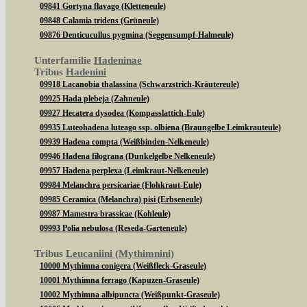
09841 Gortyna flavago (Kletteneule)
09848 Calamia tridens (Grüneule)
09876 Denticucullus pygmina (Seggensumpf-Halmeule)
Unterfamilie
Hadeninae
Tribus
Hadenini
09918 Lacanobia thalassina (Schwarzstrich-Kräutereule)
09925 Hada plebeja (Zahneule)
09927 Hecatera dysodea (Kompasslattich-Eule)
09935 Luteohadena luteago ssp. olbiena (Braungelbe Leimkrauteule)
09939 Hadena compta (Weißbinden-Nelkeneule)
09946 Hadena filograna (Dunkelgelbe Nelkeneule)
09957 Hadena perplexa (Leimkraut-Nelkeneule)
09984 Melanchra persicariae (Flohkraut-Eule)
09985 Ceramica (Melanchra) pisi (Erbseneule)
09987 Mamestra brassicae (Kohleule)
09993 Polia nebulosa (Reseda-Garteneule)
Tribus
Leucaniini (Mythimnini)
10000 Mythimna conigera (Weißfleck-Graseule)
10001 Mythimna ferrago (Kapuzen-Graseule)
10002 Mythimna albipuncta (Weißpunkt-Graseule)