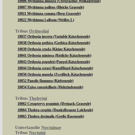
10006 Mythimna impura (Ufergrasflur-Weißadereule)
10007 Mythimna pallens (Bleiche Graseule)
10011 Mythimna comma (Berg-Graseule)
10022 Mythimna l-album (Weißes L)
Tribus
Orthosiini
10037 Orthosia incerta (Variable Kätzcheneule)
10038 Orthosia gothica (Gothica-Kätzcheneule)
10039 Orthosia cruda (Kleine Kätzcheneule)
10041 Orthosia miniosa (Rötliche Kätzcheneule)
10043 Orthosia populeti (Pappel-Kätzcheneule)
10044 Orthosia cerasi (Rundflügel-Kätzcheneule)
10050 Orthosia munda (Zweifleck-Kätzcheneule)
10052 Panolis flammea (Kieferneule)
10054 Egira conspicillaris (Holzrindeneule)
Tribus
Tholerini
10062 Cerapteryx graminis (Dreizack-Graseule)
10064 Tholera cespitis (Dunkelbraune Lolcheule)
10065 Tholera decimalis (Große Raseneule)
Unterfamilie
Noctuinae
Tribus
Noctuini