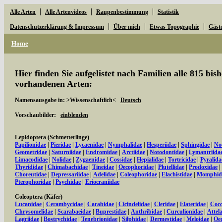
|
|
|
Alle Arten
Alle Artenvideos
Raupenbestimmung
Statistik
|
|
|
Datenschutzerklärung & Impressum
Über mich
Etwas Topographie
Gäst
Home
Hier finden Sie aufgelistet nach Familien alle 815 bi
vorhandenen Arten:
Namensausgabe in: >Wissenschaftlich<
Deutsch
Vorschaubilder:
einblenden
Lepidoptera (Schmetterlinge)
Papilionidae
|
Pieridae
|
Lycaenidae
|
Nymphalidae
|
Hesperiidae
|
Sphingidae
|
No
Geometridae
|
Saturniidae
|
Endromidae
|
Arctiidae
|
Notodontidae
|
Lymantriida
Limacodidae
|
Nolidae
|
Zygaenidae
|
Cossidae
|
Hepialidae
|
Tortricidae
|
Pyralida
Thyrididae
|
Chimabachidae
|
Tineidae
|
Oecophoridae
|
Plutellidae
|
Prodoxidae
|
Choreutidae
|
Depressariidae
|
Adelidae
|
Coleophoridae
|
Elachistidae
|
Momphid
Pterophoridae
|
Psychidae
|
Eriocraniidae
Coleoptera (Käfer)
Lucanidae
|
Cerambycidae
|
Carabidae
|
Cicindelidae
|
Cleridae
|
Elateridae
|
Cocc
Chrysomelidae
|
Scarabaeidae
|
Buprestidae
|
Anthribidae
|
Curculionidae
|
Attel
Lagriidae
|
Bostrychidae
|
Tenebrionidae
|
Silphidae
|
Dermestidae
|
Meloidae
|
Oe