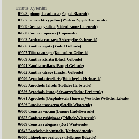
Tribus
Xylenini
09528 Ipimorpha subtusa (Pappel-Blatteule)
09537 Parastichtis ypsillon (Weiden-Pappel-Rindeneule)
09549 Cosmia pyralina (Violettbraune Ulmeneule)
09550 Cosmia trapezina (Trapezeule)
09552 Atethmia centrago (Ockergelbe Escheneule)
09556 Xanthia togata (Violett-Gelbeule)
09557 Tiliacea aurago (Rotbuchen-Gelbeule)
09559 Xanthia icteritia (Bleich-Gelbeule)
09561 Xanthia ocellaris (Pappel-Gelbeule)
09562 Xanthia citrago (Linden-Gelbeule)
09566 Agrochola circellaris (Rötlichgelbe Herbsteule)
09575 Agrochola helvola (Rötliche Herbsteule)
09586 Agrochola litura (Schwarzgefleckte Herbsteule)
09591 Agrochola (Omphaloscelis) lunosa (Westliche Wollschenkeleule)
09596 Eupsilia transversa (Satellit-Wintereule)
09600 Conistra vaccinii (Braune Heidelbeereule)
09603 Conistra rubiginosa (Feldholz-Wintereule)
09609 Conistra rubiginea (Rost-Wintereule)
09642 Brachylomia viminalis (Korbweideneule)
09660 Lithophane ornitopus (Hellgraue Holzeule)