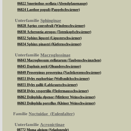
06822 Smerinthus ocellata (Abendpfauenauge)
06824 Laothoe populi (Pappelschwärmer)
Unterfamilie
Sphinginae
06828 Agrius convolvuli (Windenschwärmer)
06830 Acherontia atropos (Totenkopfschwärmer)
06832 Sphinx ligustri (Ligusterschwärmer)
06834 Sphinx pinastri (Kiefernschwärmer)
Unterfamilie
Macroglossinae
06843 Macroglossum stellatarum (Taubenschwänzchen)
06845 Daphnis nerii (Oleanderschwärmer)
06849 Proserpinus proserpina (Nachtkerzenschwärmer)
06853 Hyles euphorbiae (Wolfsmilchschwärmer)
06855 Hyles gallii (Labkrautschwärmer)
06858 Hyles vespertilio (Fledermausschwärmer)
06862 Deilephila elpenor (Mittlerer Weinschwärmer)
06863 Deilephila porcellus (Kleiner Weinschwärmer)
Familie
Noctuidae (Eulenfalter)
Unterfamilie
Acronictinae
08772 Moma alpium (Seladoneule)