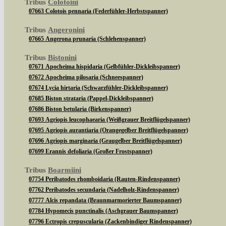
Tribus
Colotoini
07663 Colotois pennaria (Federfühler-Herbstspanner)
Tribus
Angeronini
07665 Angerona prunaria (Schlehenspanner)
Tribus
Bistonini
07671 Apocheima hispidaria (Gelbfühler-Dickleibspanner)
07672 Apocheima pilosaria (Schneespanner)
07674 Lycia hirtaria (Schwarzfühler-Dickleibspanner)
07685 Biston strataria (Pappel-Dickleibspanner)
07686 Biston betularia (Birkenspanner)
07693 Agriopis leucophaearia (Weißgrauer Breitflügelspanner)
07695 Agriopis aurantiaria (Orangegelber Breitflügelspanner)
07696 Agriopis marginaria (Graugelber Breitflügelspanner)
07699 Erannis defoliaria (Großer Frostspanner)
Tribus
Boarmiini
07754 Peribatodes rhomboidaria (Rauten-Rindenspanner)
07762 Peribatodes secundaria (Nadelholz-Rindenspanner)
07777 Alcis repandata (Braunmarmorierter Baumspanner)
07784 Hypomecis punctinalis (Aschgrauer Baumspanner)
07796 Ectropis crepuscularia (Zackenbindiger Rindenspanner)