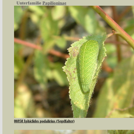
Unterfamilie
Papilioninae
06958 Iphiclides podalirius (Segelfalter)