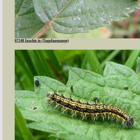
07248 Inachis io (Tagpfauenauge)