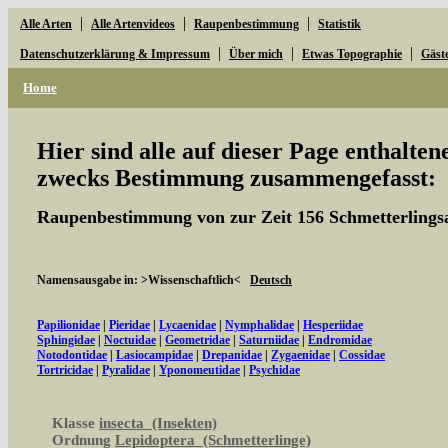
|
|
|
Alle Arten
Alle Artenvideos
Raupenbestimmung
Statistik
|
|
|
Datenschutzerklärung & Impressum
Über mich
Etwas Topographie
Gäst
Home
Hier sind alle auf dieser Page enthalte
zwecks Bestimmung zusammengefasst:
Raupenbestimmung von zur Zeit 156 Schmetterlings
Namensausgabe in: >Wissenschaftlich<
Deutsch
Papilionidae
|
Pieridae
|
Lycaenidae
|
Nymphalidae
|
Hesperiidae
Sphingidae
|
Noctuidae
|
Geometridae
|
Saturniidae
|
Endromidae
Notodontidae
|
Lasiocampidae
|
Drepanidae
|
Zygaenidae
|
Cossidae
Tortricidae
|
Pyralidae
|
Yponomeutidae
|
Psychidae
Klasse
insecta (Insekten)
Ordnung
Lepidoptera (Schmetterlinge)