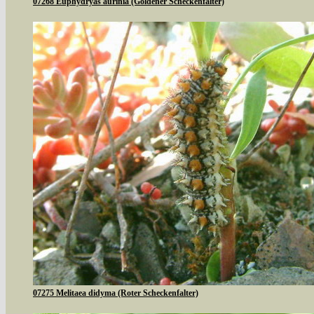
07268 Euphydryas aurinia (Goldener Scheckenfalter)
07275 Melitaea didyma (Roter Scheckenfalter)