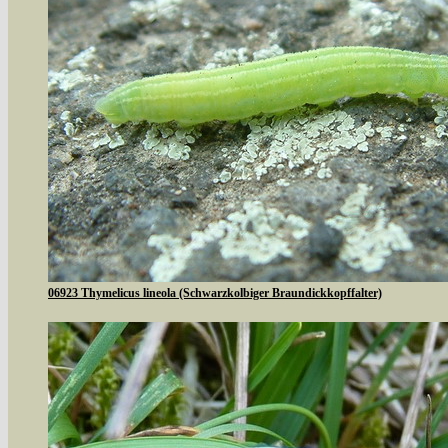
06923 Thymelicus lineola (Schwarzkolbiger Braundickkopffalter)