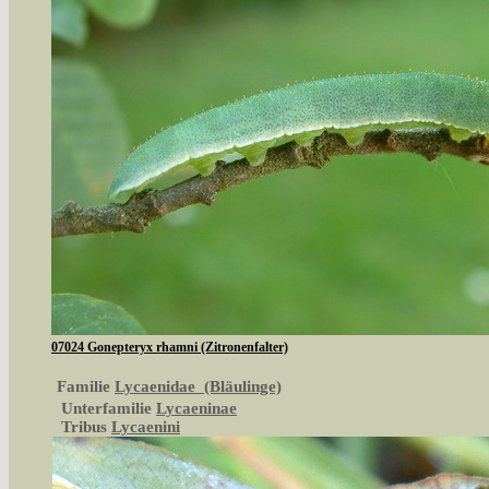
07024 Gonepteryx rhamni (Zitronenfalter)
Familie
Lycaenidae (Bläulinge)
Unterfamilie
Lycaeninae
Tribus
Lycaenini