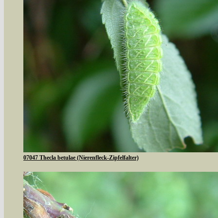
07047 Thecla betulae (Nierenfleck-Zipfelfalter)