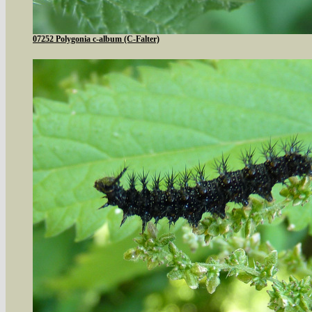
07252 Polygonia c-album (C-Falter)