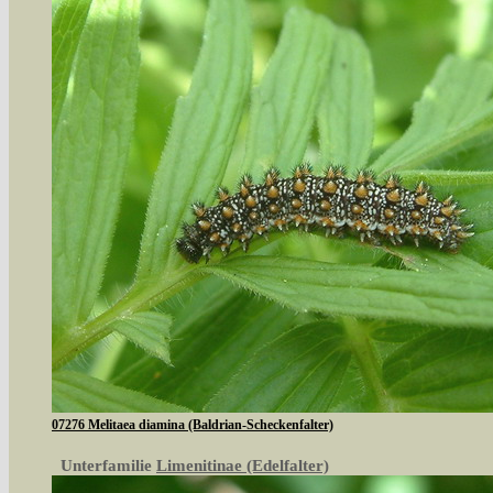
07276 Melitaea diamina (Baldrian-Scheckenfalter)
Unterfamilie
Limenitinae (Edelfalter)