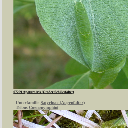
07299 Apatura iris (Großer Schillerfalter)
Unterfamilie
Satyrinae (Augenfalter)
Tribus
Coenonymphini