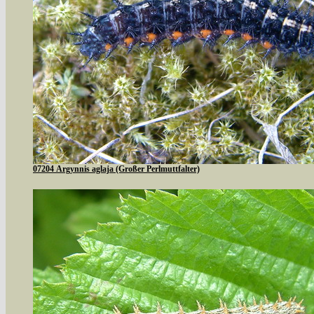
07204 Argynnis aglaja (Großer Perlmuttfalter)