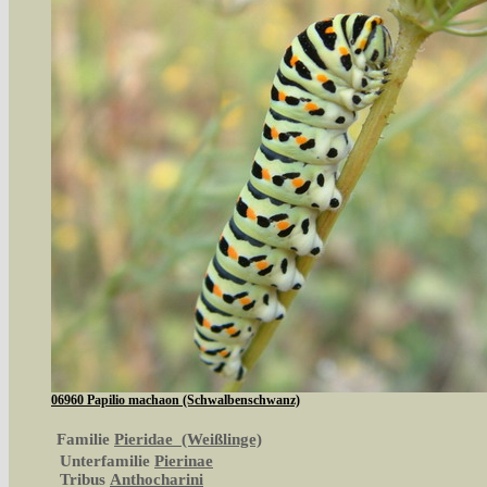
06960 Papilio machaon (Schwalbenschwanz)
Familie
Pieridae (Weißlinge)
Unterfamilie
Pierinae
Tribus
Anthocharini