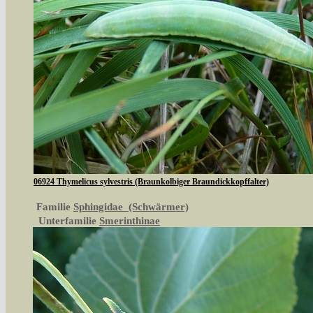
06924 Thymelicus sylvestris (Braunkolbiger Braundickkopffalter)
Familie
Sphingidae (Schwärmer)
Unterfamilie
Smerinthinae