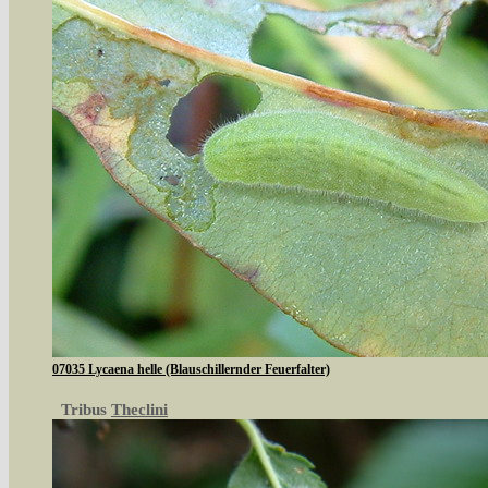
07035 Lycaena helle (Blauschillernder Feuerfalter)
Tribus
Theclini