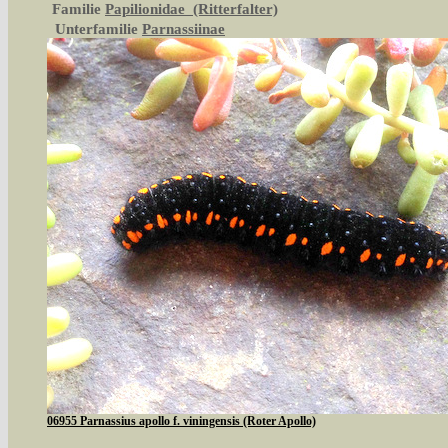
Familie
Papilionidae (Ritterfalter)
Unterfamilie
Parnassiinae
06955 Parnassius apollo f. viningensis (Roter Apollo)