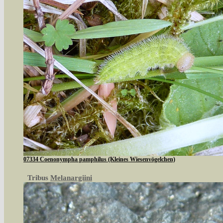
07334 Coenonympha pamphilus (Kleines Wiesenvögelchen)
Tribus
Melanargiini