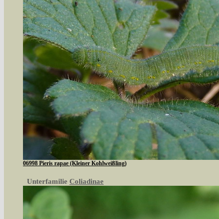
06998 Pieris rapae (Kleiner Kohlweißling)
Unterfamilie
Coliadinae