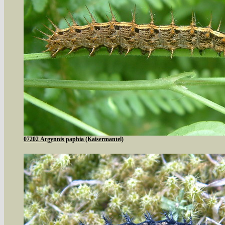
07202 Argynnis paphia (Kaisermantel)