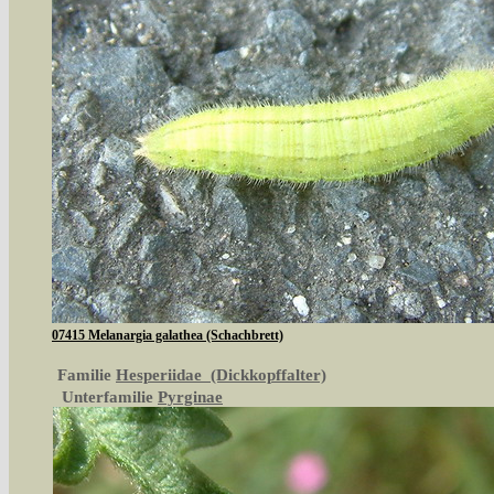
07415 Melanargia galathea (Schachbrett)
Familie
Hesperiidae (Dickkopffalter)
Unterfamilie
Pyrginae