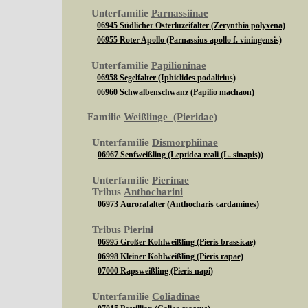
Unterfamilie
Parnassiinae
06945 Südlicher Osterluzeifalter (Zerynthia polyxena)
06955 Roter Apollo (Parnassius apollo f. viningensis)
Unterfamilie
Papilioninae
06958 Segelfalter (Iphiclides podalirius)
06960 Schwalbenschwanz (Papilio machaon)
Familie
Weißlinge (Pieridae)
Unterfamilie
Dismorphiinae
06967 Senfweißling (Leptidea reali (L. sinapis))
Unterfamilie
Pierinae
Tribus
Anthocharini
06973 Aurorafalter (Anthocharis cardamines)
Tribus
Pierini
06995 Großer Kohlweißling (Pieris brassicae)
06998 Kleiner Kohlweißling (Pieris rapae)
07000 Rapsweißling (Pieris napi)
Unterfamilie
Coliadinae