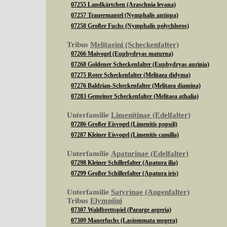
07255 Landkärtchen (Araschnia levana)
07257 Trauermantel (Nymphalis antiopa)
07258 Großer Fuchs (Nymphalis polychloros)
Tribus
Melitaeini (Scheckenfalter)
07266 Maivogel (Euphydryas maturna)
07268 Goldener Scheckenfalter (Euphydryas aurinia)
07275 Roter Scheckenfalter (Melitaea didyma)
07276 Baldrian-Scheckenfalter (Melitaea diamina)
07283 Gemeiner Scheckenfalter (Melitaea athalia)
Unterfamilie
Limenitinae (Edelfalter)
07286 Großer Eisvogel (Limenitis populi)
07287 Kleiner Eisvogel (Limenitis camilla)
Unterfamilie
Apaturinae (Edelfalter)
07298 Kleiner Schillerfalter (Apatura ilia)
07299 Großer Schillerfalter (Apatura iris)
Unterfamilie
Satyrinae (Augenfalter)
Tribus
Elymniini
07307 Waldbrettspiel (Pararge aegeria)
07309 Mauerfuchs (Lasiommata megera)