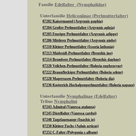
Familie
Edelfalter (Nymphalidae)
Unterfamilie
Heliconiinae (Perlmutterfalter)
07202 Kaisermantel (Argynnis paphia)
07204 Großer Perlmuttfalter (Argynnis aglaja)
07205 Feuriger Perlmuttfalter (Argynnis adippe)
07206 Mittlerer Perlmuttfalter (Argynnis niobe)
07210 Kleiner Perlmuttfalter (Issoria lathonia)
07213 Mädesüß-Perlmuttfalter (Brenthis ino)
07214 Brombeer-Perlmuttfalter (Brenthis daphne)
07220 Veilchen-Perlmuttfalter (Boloria euphrosyne)
07222 Braunfleckiger Perlmuttfalter (Boloria selene)
07228 Magerrasen-Perlmuttfalter (Boloria dia)
07236 Knöterich-Hochalpenperlmuttfalter (Boloria napaea)
Unterfamilie
Nymphalinae (Edelfalter)
Tribus
Nymphalini
07243 Admiral (Vanessa atalanta)
07245 Distelfalter (Vanessa cardui)
07248 Tagpfauenauge (Inachis io)
07250 Kleiner Fuchs (Aglais urticae)
07252 C-Falter (Polygonia c-album)