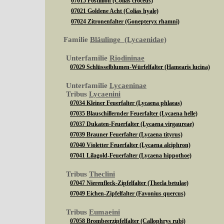
07015 Postillion (Colias croceus)
07021 Goldene Acht (Colias hyale)
07024 Zitronenfalter (Gonepteryx rhamni)
Familie
Bläulinge (Lycaenidae)
Unterfamilie
Riodininae
07029 Schlüsselblumen-Würfelfalter (Hamearis lucina)
Unterfamilie
Lycaeninae
Tribus
Lycaenini
07034 Kleiner Feuerfalter (Lycaena phlaeas)
07035 Blauschillernder Feuerfalter (Lycaena helle)
07037 Dukaten-Feuerfalter (Lycaena virgaureae)
07039 Brauner Feuerfalter (Lycaena tityrus)
07040 Violetter Feuerfalter (Lycaena alciphron)
07041 Lilagold-Feuerfalter (Lycaena hippothoe)
Tribus
Theclini
07047 Nierenfleck-Zipfelfalter (Thecla betulae)
07049 Eichen-Zipfelfalter (Favonius quercus)
Tribus
Eumaeini
07058 Brombeerzipfelfalter (Callophrys rubi)