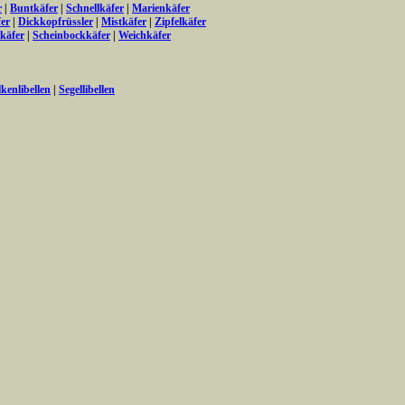
r
|
Buntkäfer
|
Schnellkäfer
|
Marienkäfer
er
|
Dickkopfrüssler
|
Mistkäfer
|
Zipfelkäfer
käfer
|
Scheinbockkäfer
|
Weichkäfer
lkenlibellen
|
Segellibellen