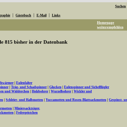
Suchen
|
|
|
graphie
Gästebuch
E-Mail
Links
Homepage
weiterempfehlen
lle 815 bisher in der Datenbank
chwärmer
|
Eulenfalter
inner
|
Träg- und Schadspinner
|
Glucken
|
Eulenspinner und Sichelflügler
hen und Widderchen
|
Holzbohrer
|
Wurzelbohrer
|
Wickler und
en
|
Schleier- und Halbmotten
|
Yuccamotten und Rosen-Blattsackmotten
|
Gespinst- u
ermotten
|
Miniersackträger,
ackmotten
|
Federgeistchen