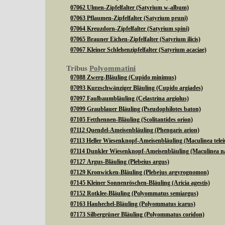
07062 Ulmen-Zipfelfalter (Satyrium w-album)
07063 Pflaumen-Zipfelfalter (Satyrium pruni)
07064 Kreuzdorn-Zipfelfalter (Satyrium spini)
07065 Brauner Eichen-Zipfelfalter (Satyrium ilicis)
07067 Kleiner Schlehenzipfelfalter (Satyrium acaciae)
Tribus
Polyommatini
07088 Zwerg-Bläuling (Cupido minimus)
07093 Kurzschwänziger Bläuling (Cupido argiades)
07097 Faulbaumbläuling (Celastrina argiolus)
07099 Graublauer Bläuling (Pseudophilotes baton)
07105 Fetthennen-Bläuling (Scolitantides orion)
07112 Quendel-Ameisenbläuling (Phengaris arion)
07113 Heller Wiesenknopf-Ameisenbläuling (Maculinea telei
07114 Dunkler Wiesenknopf-Ameisenbläuling (Maculinea n
07127 Argus-Bläuling (Plebeius argus)
07129 Kronwicken-Bläuling (Plebejus argyrognomon)
07145 Kleiner Sonnenröschen-Bläuling (Aricia agestis)
07152 Rotklee-Bläuling (Polyommatus semiargus)
07163 Hauhechel-Bläuling (Polyommatus icarus)
07173 Silbergrüner Bläuling (Polyommatus coridon)