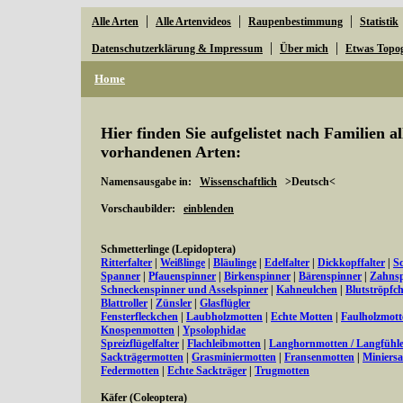
|
|
|
Alle Arten
Alle Artenvideos
Raupenbestimmung
Statistik
|
|
Datenschutzerklärung & Impressum
Über mich
Etwas Topo
Home
Hier finden Sie aufgelistet nach Familien a
vorhandenen Arten:
Namensausgabe in:
Wissenschaftlich
>Deutsch<
Vorschaubilder:
einblenden
Schmetterlinge (Lepidoptera)
Ritterfalter
|
Weißlinge
|
Bläulinge
|
Edelfalter
|
Dickkopffalter
|
S
Spanner
|
Pfauenspinner
|
Birkenspinner
|
Bärenspinner
|
Zahnsp
Schneckenspinner und Asselspinner
|
Kahneulchen
|
Blutströpfc
Blattroller
|
Zünsler
|
Glasflügler
Fensterfleckchen
|
Laubholzmotten
|
Echte Motten
|
Faulholzmott
Knospenmotten
|
Ypsolophidae
Spreizflügelfalter
|
Flachleibmotten
|
Langhornmotten / Langfühl
Sackträgermotten
|
Grasminiermotten
|
Fransenmotten
|
Miniers
Federmotten
|
Echte Sackträger
|
Trugmotten
Käfer (Coleoptera)