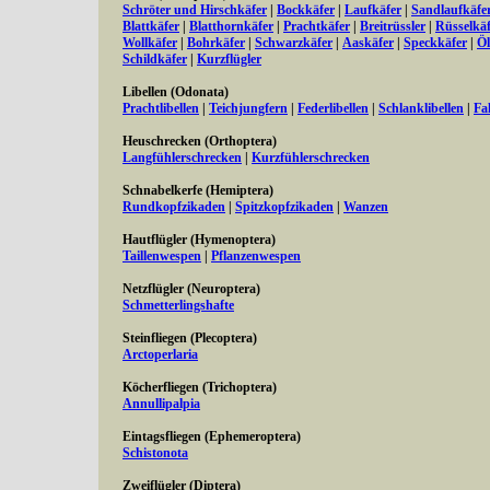
Schröter und Hirschkäfer
|
Bockkäfer
|
Laufkäfer
|
Sandlaufkäfe
Blattkäfer
|
Blatthornkäfer
|
Prachtkäfer
|
Breitrüssler
|
Rüsselkäf
Wollkäfer
|
Bohrkäfer
|
Schwarzkäfer
|
Aaskäfer
|
Speckkäfer
|
Öl
Schildkäfer
|
Kurzflügler
Libellen (Odonata)
Prachtlibellen
|
Teichjungfern
|
Federlibellen
|
Schlanklibellen
|
Fa
Heuschrecken (Orthoptera)
Langfühlerschrecken
|
Kurzfühlerschrecken
Schnabelkerfe (Hemiptera)
Rundkopfzikaden
|
Spitzkopfzikaden
|
Wanzen
Hautflügler (Hymenoptera)
Taillenwespen
|
Pflanzenwespen
Netzflügler (Neuroptera)
Schmetterlingshafte
Steinfliegen (Plecoptera)
Arctoperlaria
Köcherfliegen (Trichoptera)
Annullipalpia
Eintagsfliegen (Ephemeroptera)
Schistonota
Zweiflügler (Diptera)