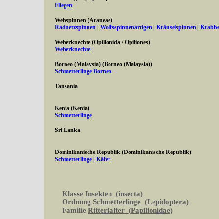
Fliegen
Webspinnen (Araneae)
Radnetzspinnen
|
Wolfsspinnenartigen
|
Kräuselspinnen
|
Krabbe
Weberknechte (Opilionida / Opiliones)
Weberknechte
Borneo (Malaysia) (Borneo (Malaysia))
Schmetterlinge Borneo
Tansania
Kenia (Kenia)
Schmetterlinge
Sri Lanka
Dominikanische Republik (Dominikanische Republik)
Schmetterlinge
|
Käfer
Klasse
Insekten (insecta)
Ordnung
Schmetterlinge (Lepidoptera)
Familie
Ritterfalter (Papilionidae)