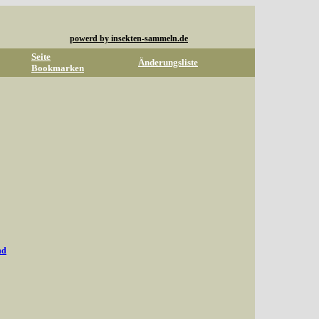
powerd by insekten-sammeln.de
Seite
Änderungsliste
Bookmarken
nd