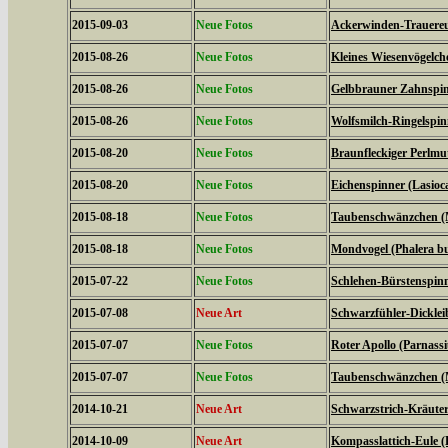
2015-09-03
Neue Fotos
Ackerwinden-Trauereul
2015-08-26
Neue Fotos
Kleines Wiesenvögelc
2015-08-26
Neue Fotos
Gelbbrauner Zahnspin
2015-08-26
Neue Fotos
Wolfsmilch-Ringelspin
2015-08-20
Neue Fotos
Braunfleckiger Perlmutt
2015-08-20
Neue Fotos
Eichenspinner (Lasio
2015-08-18
Neue Fotos
Taubenschwänzchen (M
2015-08-18
Neue Fotos
Mondvogel (Phalera b
2015-07-22
Neue Fotos
Schlehen-Bürstenspinn
2015-07-08
Neue Art
Schwarzfühler-Dickleib
2015-07-07
Neue Fotos
Roter Apollo (Parnassiu
2015-07-07
Neue Fotos
Taubenschwänzchen (M
2014-10-21
Neue Art
Schwarzstrich-Kräuter
2014-10-09
Neue Art
Kompasslattich-Eule (