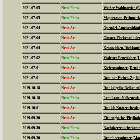
2021-07-05
Neue Fotos
Weißer Waldportier (Br
2021-07-05
Neue Fotos
Magerrasen-Perlmuttfal
2021-07-04
Neue Art
Quendel-Ameisenbläuli
2021-07-04
Neue Art
Ginster-Fleckenzünsler
2021-07-04
Neue Art
Kronwicken-Dickkopffa
2021-07-02
Neue Fotos
Violetter Feuerfalter (
2021-07-01
Neue Art
Kiefernspinner (Dendr
2021-07-01
Neue Art
Brauner Eichen-Zipfelfa
2019-10-18
Neue Art
Dunkelgelbe Nelkeneul
2019-10-18
Neue Fotos
Leimkraut-Nelkeneule
2019-10-01
Neue Art
Dunkle Knötericheule 
2019-09-30
Neue Art
Eichenglucke (Phyllode
2019-09-30
Neue Fotos
Nachtkerzenschwärmer
2019-09-30
Neue Fotos
Brombeerspinner (Macr