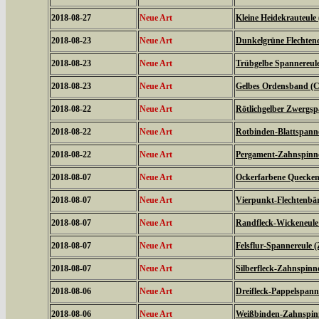
2018-08-27
Neue Art
Kleine Heidekrauteule
2018-08-23
Neue Art
Dunkelgrüne Flechtene
2018-08-23
Neue Art
Trübgelbe Spannereule 
2018-08-23
Neue Art
Gelbes Ordensband (Ca
2018-08-22
Neue Art
Rötlichgelber Zwergsp
2018-08-22
Neue Art
Rotbinden-Blattspanne
2018-08-22
Neue Art
Pergament-Zahnspinne
2018-08-07
Neue Art
Ockerfarbene Quecken
2018-08-07
Neue Art
Vierpunkt-Flechtenbär
2018-08-07
Neue Art
Randfleck-Wickeneule 
2018-08-07
Neue Art
Felsflur-Spannereule (
2018-08-07
Neue Art
Silberfleck-Zahnspinne
2018-08-06
Neue Art
Dreifleck-Pappelspanne
2018-08-06
Neue Art
Weißbinden-Zahnspin