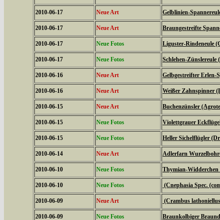
2010-06-17
Neue Art
Gelblinien-Spannereule
2010-06-17
Neue Art
Braungestreifte Spanne
2010-06-17
Neue Fotos
Liguster-Rindeneule (C
2010-06-17
Neue Fotos
Schlehen-Zünslereule (
2010-06-16
Neue Art
Gelbgestreifter Erlen-
2010-06-16
Neue Art
Weißer Zahnspinner (L
2010-06-15
Neue Art
Buchenzünsler (Agrote
2010-06-15
Neue Fotos
Violettgrauer Eckflüge
2010-06-15
Neue Fotos
Heller Sichelflügler (D
2010-06-14
Neue Art
Adlerfarn Wurzelbohre
2010-06-10
Neue Fotos
Thymian-Widderchen (
2010-06-10
Neue Fotos
(Cnephasia Spec. (c
2010-06-09
Neue Art
(Crambus lathoniellus
2010-06-09
Neue Fotos
Braunkolbiger Braundi