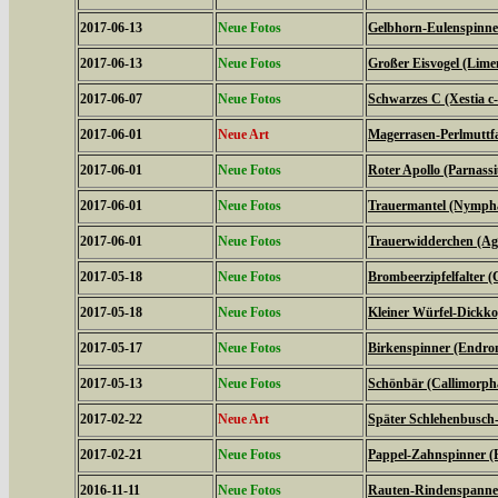
2017-06-13
Neue Fotos
Gelbhorn-Eulenspinner
2017-06-13
Neue Fotos
Großer Eisvogel (Limen
2017-06-07
Neue Fotos
Schwarzes C (Xestia c
2017-06-01
Neue Art
Magerrasen-Perlmuttfal
2017-06-01
Neue Fotos
Roter Apollo (Parnassiu
2017-06-01
Neue Fotos
Trauermantel (Nympha
2017-06-01
Neue Fotos
Trauerwidderchen (Agl
2017-05-18
Neue Fotos
Brombeerzipfelfalter (
2017-05-18
Neue Fotos
Kleiner Würfel-Dickko
2017-05-17
Neue Fotos
Birkenspinner (Endrom
2017-05-13
Neue Fotos
Schönbär (Callimorph
2017-02-22
Neue Art
Später Schlehenbusch-
2017-02-21
Neue Fotos
Pappel-Zahnspinner (P
2016-11-11
Neue Fotos
Rauten-Rindenspanner