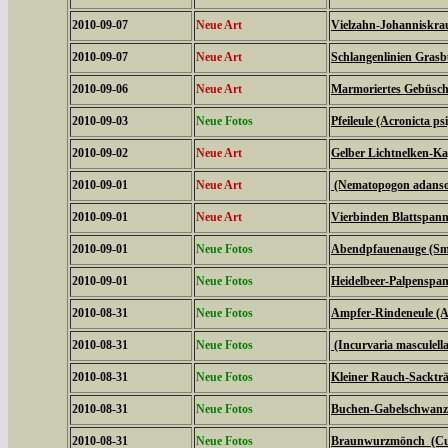
2010-09-07
Neue Art
Vielzahn-Johanniskrau
2010-09-07
Neue Art
Schlangenlinien Gras
2010-09-06
Neue Art
Marmoriertes Gebüsche
2010-09-03
Neue Fotos
Pfeileule (Acronicta psi
2010-09-02
Neue Art
Gelber Lichtnelken-Ka
2010-09-01
Neue Art
(Nematopogon adanson
2010-09-01
Neue Art
Vierbinden Blattspann
2010-09-01
Neue Fotos
Abendpfauenauge (Sme
2010-09-01
Neue Fotos
Heidelbeer-Palpenspan
2010-08-31
Neue Fotos
Ampfer-Rindeneule (Ac
2010-08-31
Neue Fotos
(Incurvaria masculella
2010-08-31
Neue Fotos
Kleiner Rauch-Sackträ
2010-08-31
Neue Fotos
Buchen-Gabelschwanz 
2010-08-31
Neue Fotos
Braunwurzmönch (Cucu