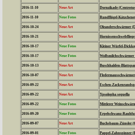
2016-11-10
Neue Art
Dornzikade (Centrotus
2016-11-10
Neue Fotos
Rundflügel-Kätzcheneul
2016-10-24
Neue Art
Oleanderschwärmer (D
2016-10-21
Neue Art
Hornissenschwebfliege 
2016-10-17
Neue Fotos
Kleiner Würfel-Dickko
2016-10-17
Neue Fotos
Wolfsmilchschwärmer 
2016-10-13
Neue Art
Buschhalden-Blattspan
2016-10-07
Neue Art
Fledermausschwärmer (
2016-09-22
Neue Art
Eschen-Zackenrandspa
2016-09-22
Neue Art
Ypsolopha sequella
2016-09-22
Neue Fotos
Mittlerer Weinschwärme
2016-09-20
Neue Fotos
Erpelschwanz-Rauhfußs
2016-09-07
Neue Art
Buchsbaum-Zünsler (C
2016-09-01
Neue Fotos
Pappel-Zahnspinner (P