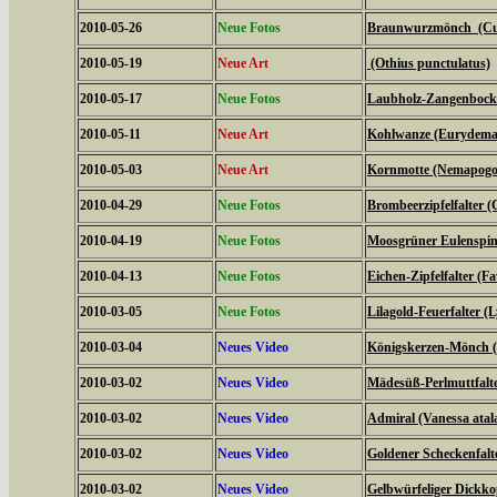
2010-05-26
Neue Fotos
Braunwurzmönch (Cucu
2010-05-19
Neue Art
(Othius punctulatus)
2010-05-17
Neue Fotos
Laubholz-Zangenbock
2010-05-11
Neue Art
Kohlwanze (Eurydema
2010-05-03
Neue Art
Kornmotte (Nemapogon
2010-04-29
Neue Fotos
Brombeerzipfelfalter (
2010-04-19
Neue Fotos
Moosgrüner Eulenspinn
2010-04-13
Neue Fotos
Eichen-Zipfelfalter (F
2010-03-05
Neue Fotos
Lilagold-Feuerfalter (
2010-03-04
Neues Video
Königskerzen-Mönch (C
2010-03-02
Neues Video
Mädesüß-Perlmuttfalte
2010-03-02
Neues Video
Admiral (Vanessa atal
2010-03-02
Neues Video
Goldener Scheckenfalt
2010-03-02
Neues Video
Gelbwürfeliger Dickko