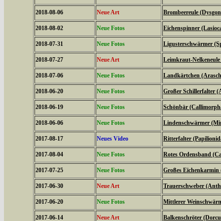
2018-08-06
Neue Art
Brombeereule (Dysgoni
2018-08-02
Neue Fotos
Eichenspinner (Lasio
2018-07-31
Neue Fotos
Ligusterschwärmer (Sp
2018-07-27
Neue Art
Leimkraut-Nelkeneule
2018-07-06
Neue Fotos
Landkärtchen (Arasch
2018-06-20
Neue Fotos
Großer Schillerfalter (
2018-06-19
Neue Fotos
Schönbär (Callimorph
2018-06-06
Neue Fotos
Lindenschwärmer (Mima
2017-08-17
Neues Video
Ritterfalter (Papilionid
2017-08-04
Neue Fotos
Rotes Ordensband (Ca
2017-07-25
Neue Fotos
Großes Eichenkarmin 
2017-06-30
Neue Art
Trauerschweber (Anth
2017-06-20
Neue Fotos
Mittlerer Weinschwärme
2017-06-14
Neue Art
Balkenschröter (Dorcus