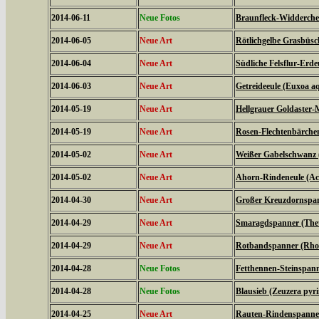
2014-06-11
Neue Fotos
Braunfleck-Widderchen
2014-06-05
Neue Art
Rötlichgelbe Grasbüsc
2014-06-04
Neue Art
Südliche Felsflur-Erde
2014-06-03
Neue Art
Getreideeule (Euxoa aq
2014-05-19
Neue Art
Hellgrauer Goldaster-
2014-05-19
Neue Art
Rosen-Flechtenbärchen
2014-05-02
Neue Art
Weißer Gabelschwanz 
2014-05-02
Neue Art
Ahorn-Rindeneule (Acr
2014-04-30
Neue Art
Großer Kreuzdornspann
2014-04-29
Neue Art
Smaragdspanner (Thet
2014-04-29
Neue Art
Rotbandspanner (Rhod
2014-04-28
Neue Fotos
Fetthennen-Steinspann
2014-04-28
Neue Fotos
Blausieb (Zeuzera pyr
2014-04-25
Neue Art
Rauten-Rindenspanner