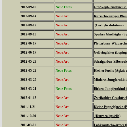
2013-09-10
Neue Fotos
Großkopf-Rindeneule 
2012-09-14
Neue Art
Kurzschwänziger Bläul
2012-09-12
Neue Art
(Cochylis dubitana)
2012-09-11
Neue Art
Spulers Glasflügler (S
2012-06-17
Neue Art
Platterbsen-Widderche
2012-06-17
Neue Art
Gelbringfalter (Loping
2012-05-23
Neue Art
Schafgarben-Silbereu
2012-05-22
Neue Fotos
Kleiner Fuchs (Aglais u
2012-03-25
Neue Art
Mittleres Jungfernkin
2012-03-21
Neue Fotos
Birken-Jungfernkind (
2012-01-13
Neue Art
Zweifarbige Grasbüsche
2011-11-21
Neue Art
Kleine Pappelglucke (
2011-10-26
Neue Art
(Diurnea lipsiella)
2011-09-21
Neue Art
Labkrautschwärmer (Hy