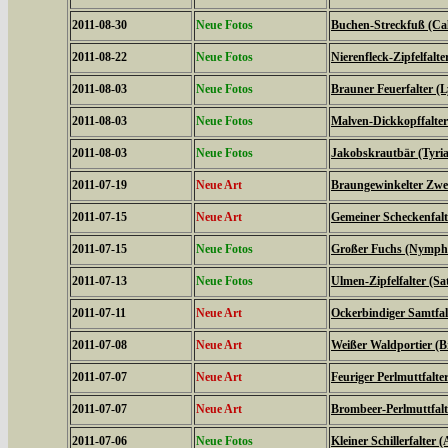
2011-08-30
Neue Fotos
Buchen-Streckfuß (Cal
2011-08-22
Neue Fotos
Nierenfleck-Zipfelfalte
2011-08-03
Neue Fotos
Brauner Feuerfalter (L
2011-08-03
Neue Fotos
Malven-Dickkopffalter
2011-08-03
Neue Fotos
Jakobskrautbär (Tyria
2011-07-19
Neue Art
Braungewinkelter Zwe
2011-07-15
Neue Art
Gemeiner Scheckenfalte
2011-07-15
Neue Fotos
Großer Fuchs (Nymphal
2011-07-13
Neue Fotos
Ulmen-Zipfelfalter (S
2011-07-11
Neue Art
Ockerbindiger Samtfal
2011-07-08
Neue Art
Weißer Waldportier (Br
2011-07-07
Neue Art
Feuriger Perlmuttfalte
2011-07-07
Neue Art
Brombeer-Perlmuttfalt
2011-07-06
Neue Fotos
Kleiner Schillerfalter (