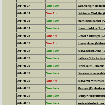
2014-01-27
Neue Fotos
Weißbindiger Mohrenfal
2014-01-24
Neue Art
Gehörnter Mistkäfer (
2014-01-24
Neue Fotos
Stachelbeerspanner (A
2014-01-24
Neue Fotos
Ulmen-Harlekin (Abrax
2014-01-23
Neue Art
Großer Sackträger (Ca
2014-01-22
Neue Art
Ringelspinner (Malaco
2014-01-22
Neue Fotos
Schwalbenschwanz (Pa
2014-01-22
Neue Fotos
Baldrian-Scheckenfalte
2014-01-21
Neue Fotos
Hirschkäfer (Lucanus 
2014-01-21
Neue Fotos
Gemeiner Scheckenfalte
2014-01-20
Neue Art
Schwarzer Weberbock 
2014-01-20
Neue Fotos
Maivogel (Euphydryas
2014-01-20
Neue Fotos
Feuriger Perlmuttfalte
2014-01-15
Neue Fotos
Wolfsmilchschwärmer 