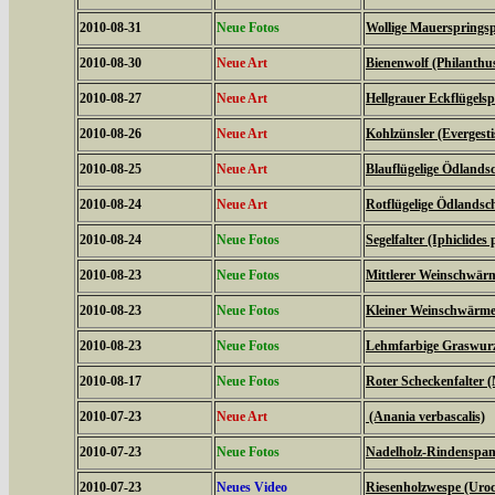
2010-08-31
Neue Fotos
Wollige Mauerspringsp
2010-08-30
Neue Art
Bienenwolf (Philanthu
2010-08-27
Neue Art
Hellgrauer Eckflügels
2010-08-26
Neue Art
Kohlzünsler (Evergestis
2010-08-25
Neue Art
Blauflügelige Ödlands
2010-08-24
Neue Art
Rotflügelige Ödlandsc
2010-08-24
Neue Fotos
Segelfalter (Iphiclides 
2010-08-23
Neue Fotos
Mittlerer Weinschwärme
2010-08-23
Neue Fotos
Kleiner Weinschwärmer 
2010-08-23
Neue Fotos
Lehmfarbige Graswurze
2010-08-17
Neue Fotos
Roter Scheckenfalter 
2010-07-23
Neue Art
(Anania verbascalis)
2010-07-23
Neue Fotos
Nadelholz-Rindenspann
2010-07-23
Neues Video
Riesenholzwespe (Uroc