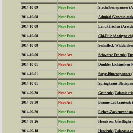
2014-10-09
Neue Fotos
Stachelbeerspanner (A
2014-10-08
Neue Fotos
Admiral (Vanessa atal
2014-10-08
Neue Fotos
Landkärtchen (Arasch
2014-10-08
Neue Fotos
Chi-Eule (Antitype chi
2014-10-08
Neue Fotos
Sechsfleck-Widderchen
2014-10-06
Neue Art
Schwarze Erdeule (Eux
2014-10-01
Neue Art
Dunkler Lichtnelken-K
2014-10-01
Neue Fotos
Satyr-Blütenspanner (
2014-10-01
Neue Fotos
Springkraut-Blattspan
2014-09-30
Neue Art
Grüneule (Calamia tri
2014-09-30
Neue Art
Braune Labkrauteule (
2014-09-26
Neue Fotos
Eichen-Zackenrandspa
2014-09-26
Neue Fotos
Hornissen-Glasflügler 
2014-09-18
Neue Fotos
Haseleule (Colocasia co