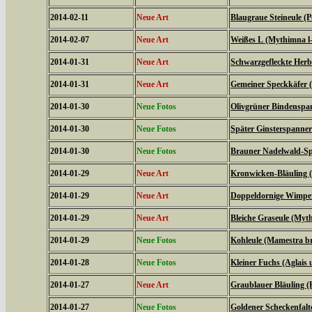
2014-02-11
Neue Art
Blaugraue Steineule (
2014-02-07
Neue Art
Weißes L (Mythimna l
2014-01-31
Neue Art
Schwarzgefleckte Herbs
2014-01-31
Neue Art
Gemeiner Speckkäfer (
2014-01-30
Neue Fotos
Olivgrüner Bindenspan
2014-01-30
Neue Fotos
Später Ginsterspanner 
2014-01-30
Neue Fotos
Brauner Nadelwald-Spa
2014-01-29
Neue Art
Kronwicken-Bläuling 
2014-01-29
Neue Art
Doppeldornige Wimper
2014-01-29
Neue Art
Bleiche Graseule (Myt
2014-01-29
Neue Fotos
Kohleule (Mamestra br
2014-01-28
Neue Fotos
Kleiner Fuchs (Aglais u
2014-01-27
Neue Art
Graublauer Bläuling (
2014-01-27
Neue Fotos
Goldener Scheckenfalt