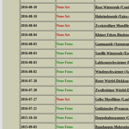
2016-08-10
Neue Art
Rost-Wintereule (Coni
2016-08-10
Neue Art
Holzrindeneule (Egira c
2016-08-04
Neue Art
Zweistreifiger Mondfle
2016-08-04
Neue Art
Kleiner Felsen-Binden
2016-08-03
Neue Fotos
Gammaeule (Autogra
2016-08-03
Neue Fotos
Satellit-Wintereule (Eu
2016-08-03
Neue Fotos
Labkrautschwärmer (Hy
2016-08-02
Neue Fotos
Windenschwärmer (Agr
2016-07-28
Neue Fotos
Roter Würfel-Dickkopff
2016-07-28
Neue Fotos
Zweibrütiger Würfel-D
2016-07-27
Neue Art
Gelbe Mordfliege (Laph
2016-07-21
Neue Fotos
Goldzünsler (Pyrausta
2015-10-16
Neue Fotos
Doppelzahnspanner (O
2015-09-03
Neue Fotos
Rundaugen-Mohrenfalt