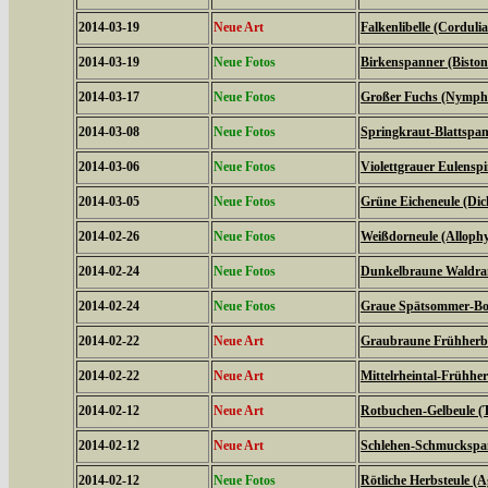
2014-03-19
Neue Art
Falkenlibelle (Corduli
2014-03-19
Neue Fotos
Birkenspanner (Biston 
2014-03-17
Neue Fotos
Großer Fuchs (Nymphal
2014-03-08
Neue Fotos
Springkraut-Blattspan
2014-03-06
Neue Fotos
Violettgrauer Eulensp
2014-03-05
Neue Fotos
Grüne Eicheneule (Dich
2014-02-26
Neue Fotos
Weißdorneule (Allophy
2014-02-24
Neue Fotos
Dunkelbraune Waldran
2014-02-24
Neue Fotos
Graue Spätsommer-Bod
2014-02-22
Neue Art
Graubraune Frühherbs
2014-02-22
Neue Art
Mittelrheintal-Frühhe
2014-02-12
Neue Art
Rotbuchen-Gelbeule (T
2014-02-12
Neue Art
Schlehen-Schmuckspann
2014-02-12
Neue Fotos
Rötliche Herbsteule (A