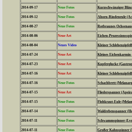
2014-09-17
Neue Fotos
Kurzschwänziger Bläul
2014-09-12
Neue Fotos
Ahorn-Rindeneule (Acr
2014-08-27
Neue Fotos
Rotbraunes Ochsenaug
2014-08-06
Neue Art
Eichen-Prozessionsspi
2014-08-04
Neues Video
Kleiner Schlehenzipfelf
2014-07-24
Neue Art
Kleines Eichenkarmin 
2014-07-23
Neue Art
Kupferglucke (Gastrop
2014-07-16
Neue Art
Kleiner Schlehenzipfelf
2014-07-16
Neue Fotos
Schachbrett (Melanarg
2014-07-15
Neue Art
Fliederspanner (Apeira
2014-07-15
Neue Fotos
Flohkraut-Eule (Melan
2014-07-14
Neue Fotos
Waldrebenspanner (Ho
2014-07-11
Neue Fotos
Schwammspinner (Lym
2014-07-11
Neue Fotos
Großer Kahnspinner (