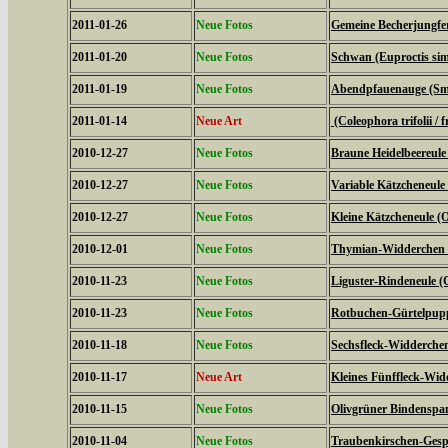
2011-01-26
Neue Fotos
Gemeine Becherjungfe
2011-01-20
Neue Fotos
Schwan (Euproctis simi
2011-01-19
Neue Fotos
Abendpfauenauge (Sme
2011-01-14
Neue Art
(Coleophora trifolii / f
2010-12-27
Neue Fotos
Braune Heidelbeereule 
2010-12-27
Neue Fotos
Variable Kätzcheneule 
2010-12-27
Neue Fotos
Kleine Kätzcheneule (
2010-12-01
Neue Fotos
Thymian-Widderchen (
2010-11-23
Neue Fotos
Liguster-Rindeneule (C
2010-11-23
Neue Fotos
Rotbuchen-Gürtelpupp
2010-11-18
Neue Fotos
Sechsfleck-Widderchen
2010-11-17
Neue Art
Kleines Fünffleck-Wid
2010-11-15
Neue Fotos
Olivgrüner Bindenspan
2010-11-04
Neue Fotos
Traubenkirschen-Gesp