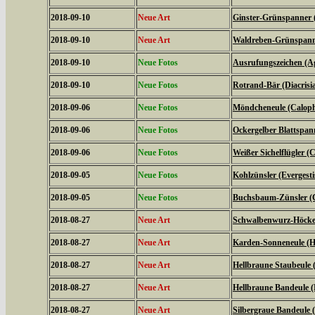
2018-09-10
Neue Art
Ginster-Grünspanner 
2018-09-10
Neue Art
Waldreben-Grünspanne
2018-09-10
Neue Fotos
Ausrufungszeichen (Ag
2018-09-10
Neue Fotos
Rotrand-Bär (Diacrisi
2018-09-06
Neue Fotos
Möndcheneule (Caloph
2018-09-06
Neue Fotos
Ockergelber Blattspa
2018-09-06
Neue Fotos
Weißer Sichelflügler (C
2018-09-05
Neue Fotos
Kohlzünsler (Evergestis
2018-09-05
Neue Fotos
Buchsbaum-Zünsler (C
2018-08-27
Neue Art
Schwalbenwurz-Höckere
2018-08-27
Neue Art
Karden-Sonneneule (Hel
2018-08-27
Neue Art
Hellbraune Staubeule
2018-08-27
Neue Art
Hellbraune Bandeule (N
2018-08-27
Neue Art
Silbergraue Bandeule (