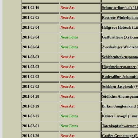
2011-05-16
Neue Art
Schmetterlingshaft / Li
2011-05-05
Neue Art
Rostrote Winkelspinne
2011-05-04
Neue Art
Hellgraue Holzeule (L
2011-05-04
Neue Fotos
Geißblatteule (Xyloca
2011-05-04
Neue Fotos
Zweifarbiger Waldrebe
2011-05-03
Neue Art
Schlehenheckenspanner
2011-05-03
Neue Art
Hügelmeisterspanner (
2011-05-03
Neue Art
Ruderalflur-Johannisk
2011-05-02
Neue Art
Schlehen-Jaspiseule (V
2011-04-28
Neue Art
Südlicher Ahornspanne
2011-03-29
Neue Art
Birken-Jungfernkind (
2011-02-25
Neue Fotos
Kleiner Eisvogel (Limen
2011-02-01
Neue Fotos
Totenkopfschwärmer (
2011-01-26
Neue Art
Großes Granatauge (E