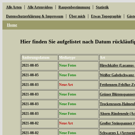
|
|
|
Alle Arten
Alle Artenvideos
Raupenbestimmung
Statistik
|
|
|
Datenschutzerklärung & Impressum
Über mich
Etwas Topographie
Gäst
Home
Hier finden Sie aufgelistet nach Datum rückläu
Änderungsdatum
Mediatype
Art
2021-08-05
Neue Fotos
Hirschkäfer (Lucanus 
2021-08-05
Neue Fotos
Weißer Gabelschwanz 
2021-08-03
Neue Art
Fetthennen-Felsflur-Z
2021-08-03
Neue Fotos
Grüner Blütenspanner 
2021-08-03
Neue Fotos
Trockenrasen-Halmeulc
2021-08-03
Neue Fotos
Ahorn-Rindeneule (Acr
2021-08-02
Neue Art
Großer Steinspanner 
2021-08-02
Neue Fotos
Schwarzes L (Arctorni