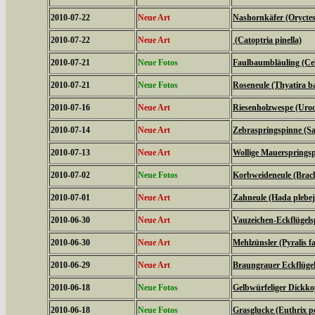
2010-07-22
Neue Art
Nashornkäfer (Oryctes
2010-07-22
Neue Art
(Catoptria pinella)
2010-07-21
Neue Fotos
Faulbaumbläuling (Cel
2010-07-21
Neue Fotos
Roseneule (Thyatira ba
2010-07-16
Neue Art
Riesenholzwespe (Uroc
2010-07-14
Neue Art
Zebraspringspinne (Sal
2010-07-13
Neue Art
Wollige Mauerspringsp
2010-07-02
Neue Fotos
Korbweideneule (Brach
2010-07-01
Neue Art
Zahneule (Hada plebej
2010-06-30
Neue Art
Vauzeichen-Eckflügels
2010-06-30
Neue Art
Mehlzünsler (Pyralis fa
2010-06-29
Neue Art
Braungrauer Eckflügel
2010-06-18
Neue Fotos
Gelbwürfeliger Dickko
2010-06-18
Neue Fotos
Grasglucke (Euthrix po