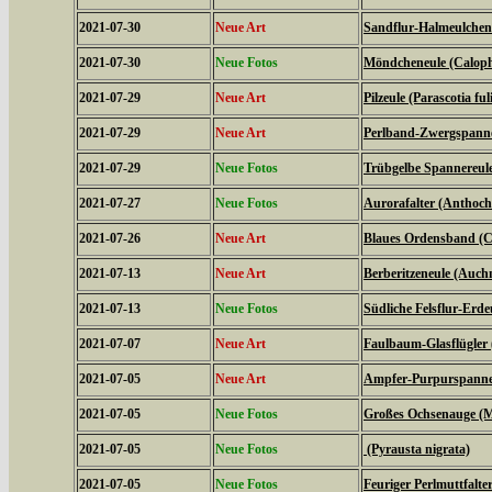
2021-07-30
Neue Art
Sandflur-Halmeulchen (
2021-07-30
Neue Fotos
Möndcheneule (Caloph
2021-07-29
Neue Art
Pilzeule (Parascotia ful
2021-07-29
Neue Art
Perlband-Zwergspanner
2021-07-29
Neue Fotos
Trübgelbe Spannereule 
2021-07-27
Neue Fotos
Aurorafalter (Anthoch
2021-07-26
Neue Art
Blaues Ordensband (Ca
2021-07-13
Neue Art
Berberitzeneule (Auch
2021-07-13
Neue Fotos
Südliche Felsflur-Erde
2021-07-07
Neue Art
Faulbaum-Glasflügler
2021-07-05
Neue Art
Ampfer-Purpurspanner
2021-07-05
Neue Fotos
Großes Ochsenauge (Ma
2021-07-05
Neue Fotos
(Pyrausta nigrata)
2021-07-05
Neue Fotos
Feuriger Perlmuttfalte