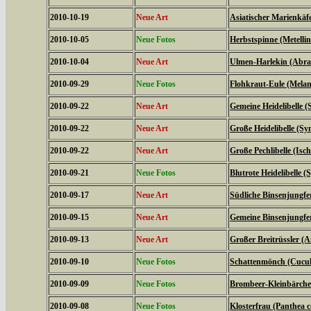
2010-10-19
Neue Art
Asiatischer Marienkäf
2010-10-05
Neue Fotos
Herbstspinne (Metelli
2010-10-04
Neue Art
Ulmen-Harlekin (Abrax
2010-09-29
Neue Fotos
Flohkraut-Eule (Melan
2010-09-22
Neue Art
Gemeine Heidelibelle
2010-09-22
Neue Art
Große Heidelibelle (S
2010-09-22
Neue Art
Große Pechlibelle (Isc
2010-09-21
Neue Fotos
Blutrote Heidelibelle
2010-09-17
Neue Art
Südliche Binsenjungfe
2010-09-15
Neue Art
Gemeine Binsenjungfer
2010-09-13
Neue Art
Großer Breitrüssler (A
2010-09-10
Neue Fotos
Schattenmönch (Cucul
2010-09-09
Neue Fotos
Brombeer-Kleinbärche
2010-09-08
Neue Fotos
Klosterfrau (Panthea c