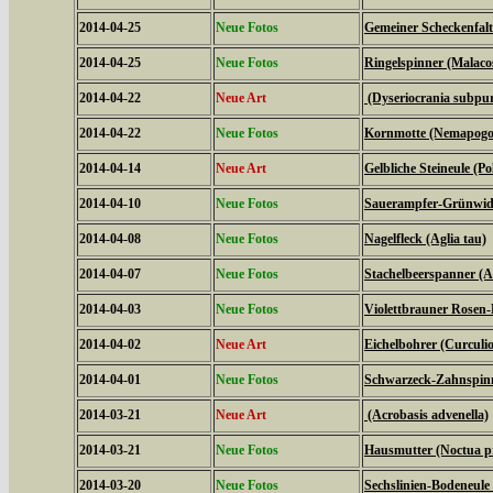
2014-04-25
Neue Fotos
Gemeiner Scheckenfalte
2014-04-25
Neue Fotos
Ringelspinner (Malaco
2014-04-22
Neue Art
(Dyseriocrania subpur
2014-04-22
Neue Fotos
Kornmotte (Nemapogon
2014-04-14
Neue Art
Gelbliche Steineule (Po
2014-04-10
Neue Fotos
Sauerampfer-Grünwidde
2014-04-08
Neue Fotos
Nagelfleck (Aglia tau)
2014-04-07
Neue Fotos
Stachelbeerspanner (A
2014-04-03
Neue Fotos
Violettbrauner Rosen-
2014-04-02
Neue Art
Eichelbohrer (Curculi
2014-04-01
Neue Fotos
Schwarzeck-Zahnspinn
2014-03-21
Neue Art
(Acrobasis advenella)
2014-03-21
Neue Fotos
Hausmutter (Noctua 
2014-03-20
Neue Fotos
Sechslinien-Bodeneule 