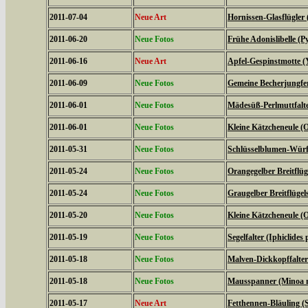
2011-07-04
Neue Art
Hornissen-Glasflügler 
2011-06-20
Neue Fotos
Frühe Adonislibelle 
2011-06-16
Neue Art
Apfel-Gespinstmotte (
2011-06-09
Neue Fotos
Gemeine Becherjungfe
2011-06-01
Neue Fotos
Mädesüß-Perlmuttfalte
2011-06-01
Neue Fotos
Kleine Kätzcheneule (
2011-05-31
Neue Fotos
Schlüsselblumen-Würfe
2011-05-24
Neue Fotos
Orangegelber Breitflüg
2011-05-24
Neue Fotos
Graugelber Breitflügel
2011-05-20
Neue Fotos
Kleine Kätzcheneule (
2011-05-19
Neue Fotos
Segelfalter (Iphiclides 
2011-05-18
Neue Fotos
Malven-Dickkopffalter
2011-05-18
Neue Fotos
Mausspanner (Minoa 
2011-05-17
Neue Art
Fetthennen-Bläuling (S