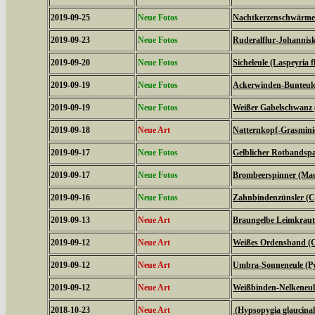
2019-09-25
Neue Fotos
Nachtkerzenschwärmer
2019-09-23
Neue Fotos
Ruderalflur-Johannisk
2019-09-20
Neue Fotos
Sicheleule (Laspeyria f
2019-09-19
Neue Fotos
Ackerwinden-Bunteulch
2019-09-19
Neue Fotos
Weißer Gabelschwanz 
2019-09-18
Neue Art
Natternkopf-Grasminie
2019-09-17
Neue Fotos
Gelblicher Rotbandspa
2019-09-17
Neue Fotos
Brombeerspinner (Macr
2019-09-16
Neue Fotos
Zahnbindenzünsler (C
2019-09-13
Neue Art
Braungelbe Leimkraute
2019-09-12
Neue Art
Weißes Ordensband (C
2019-09-12
Neue Art
Umbra-Sonneneule (P
2019-09-12
Neue Art
Weißbinden-Nelkeneul
2018-10-23
Neue Art
(Hypsopygia glaucinal